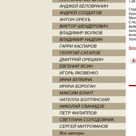
1 ДЕ
АНДЖЕЙ БЕЛОВРАНИН
Гла
АНДРЕЙ СОЛДАТОВ
буш
Мин
АНТОН ОРЕХЪ
Сле
ВИКТОР ШЕНДЕРОВИЧ
выв
хал
ВЛАДИМИР ВОЛКОВ
кол
ВЛАДИМИР НАДЕИН
Хал
ГАРРИ КАСПАРОВ
Вер
ГЕОРГИЙ САТАРОВ
ДМИТРИЙ ОРЕШКИН
ЕВГЕНИЙ ЯСИН
ИГОРЬ ЯКОВЕНКО
ИННА БУЛКИНА
ИРИНА БОРОГАН
МАКСИМ БЛАНТ
НАТЕЛЛА БОЛТЯНСКАЯ
НИКОЛАЙ СВАНИДЗЕ
ПЕТР ФИЛИППОВ
СВЕТЛАНА СОЛОДОВНИК
СЕРГЕЙ МИТРОФАНОВ
Все авторы