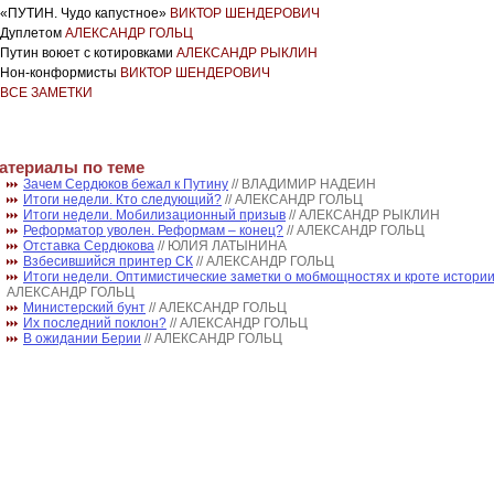
«ПУТИН. Чудо капустное»
ВИКТОР ШЕНДЕРОВИЧ
Дуплетом
АЛЕКСАНДР ГОЛЬЦ
Путин воюет с котировками
АЛЕКСАНДР РЫКЛИН
Нон-конформисты
ВИКТОР ШЕНДЕРОВИЧ
ВСЕ ЗАМЕТКИ
атериалы по теме
Зачем Сердюков бежал к Путину
// ВЛАДИМИР НАДЕИН
Итоги недели. Кто следующий?
// АЛЕКСАНДР ГОЛЬЦ
Итоги недели. Мобилизационный призыв
// АЛЕКСАНДР РЫКЛИН
Реформатор уволен. Реформам – конец?
// АЛЕКСАНДР ГОЛЬЦ
Отставка Сердюкова
// ЮЛИЯ ЛАТЫНИНА
Взбесившийся принтер СК
// АЛЕКСАНДР ГОЛЬЦ
Итоги недели. Оптимистические заметки о мобмощностях и кроте истори
АЛЕКСАНДР ГОЛЬЦ
Министерский бунт
// АЛЕКСАНДР ГОЛЬЦ
Их последний поклон?
// АЛЕКСАНДР ГОЛЬЦ
В ожидании Берии
// АЛЕКСАНДР ГОЛЬЦ