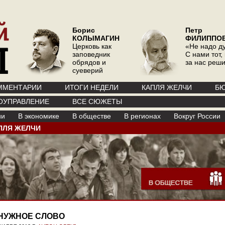
Борис
Петр
КОЛЫМАГИН
ФИЛИППО
Церковь как
«Не надо д
заповедник
С нами тот, 
обрядов и
за нас реш
суеверий
ММЕНТАРИИ
ИТОГИ НЕДЕЛИ
КАПЛЯ ЖЕЛЧИ
БЮ
ОУПРАВЛЕНИЕ
ВСЕ СЮЖЕТЫ
ии
В экономике
В обществе
В регионах
Вокруг России
ПЛЯ ЖЕЛЧИ
НУЖНОЕ СЛОВО