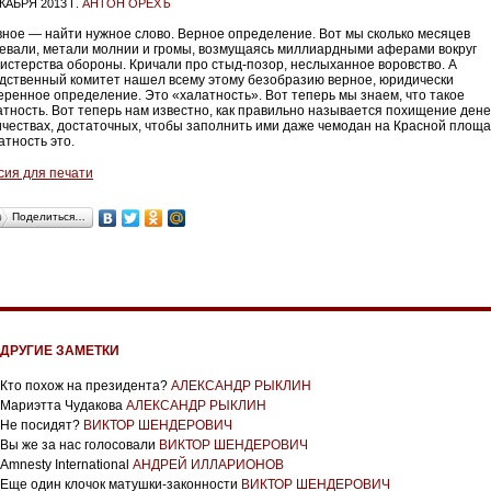
КАБРЯ 2013 Г.
АНТОН ОРЕХЪ
вное — найти нужное слово. Верное определение. Вот мы сколько месяцев
евали, метали молнии и громы, возмущаясь миллиардными аферами вокруг
истерства обороны. Кричали про стыд-позор, неслыханное воровство. А
дственный комитет нашел всему этому безобразию верное, юридически
еренное определение. Это «халатность». Вот теперь мы знаем, что такое
атность. Вот теперь нам известно, как правильно называется похищение дене
ичествах, достаточных, чтобы заполнить ими даже чемодан на Красной площа
атность это.
сия для печати
Поделиться…
ДРУГИЕ ЗАМЕТКИ
Кто похож на президента?
АЛЕКСАНДР РЫКЛИН
Мариэтта Чудакова
АЛЕКСАНДР РЫКЛИН
Не посидят?
ВИКТОР ШЕНДЕРОВИЧ
Вы же за нас голосовали
ВИКТОР ШЕНДЕРОВИЧ
Amnesty International
АНДРЕЙ ИЛЛАРИОНОВ
Еще один клочок матушки-законности
ВИКТОР ШЕНДЕРОВИЧ