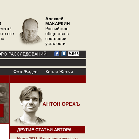
Алексей
В
МАКАРКИН
умать!
Российское
кто все
общество в
ит»
состоянии
усталости
РО РАССЛЕДОВАНИЙ
Фото/Видео
Капля Желчи
АНТОН ОРЕХЪ
ДРУГИЕ СТАТЬИ АВТОРА
Итоги-2021. Взлетаем в пропасть