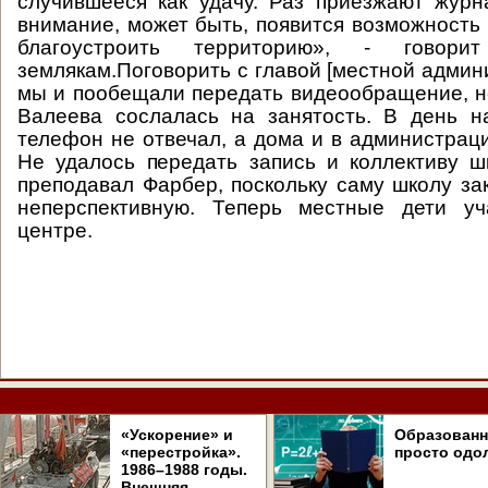
случившееся как удачу. Раз приезжают журн
внимание, может быть, появится возможность 
благоустроить территорию», - говор
землякам.Поговорить с главой [местной админ
мы и пообещали передать видеообращение, н
Валеева сослалась на занятость. В день н
телефон не отвечал, а дома и в администраци
Не удалось передать запись и коллективу шк
преподавал Фарбер, поскольку саму школу зак
неперспективную. Теперь местные дети у
центре.
«Ускорение» и
Образован
«перестройка».
просто одо
1986–1988 годы.
Внешняя