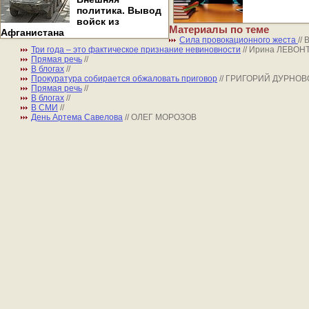
политика. Вывод
войск из
Материалы по теме
Афганистана
Сила провокационного жеста
//
Три года – это фактическое признание невиновности
// Ирина ЛЕВО
Прямая речь
//
В блогах
//
Прокуратура собирается обжаловать приговор
// ГРИГОРИЙ ДУРНОВ
Прямая речь
//
В блогах
//
В СМИ
//
День Артема Савелова
// ОЛЕГ МОРОЗОВ