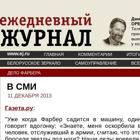
Дми
ОР
Тел
пре
выи
у х
www.ej.ru
ГЛАВНАЯ
КОММЕНТАРИИ
ИТОГ
БЕЛОРУССКОЕ ЗЕРКАЛО
САМОУПРАВЛЕНИЕ
ВС
ДЕЛО ФАРБЕРА
В СМИ
11 ДЕКАБРЯ 2013
Газета.ру
:
"Уже когда Фарбер садится в машину, оди
говорит вдогонку: «Знаете, меня оскорбила 
человек, отслуживший в армии, считаю, что эт
бросили звезды под ноги? Наши деды воевали 