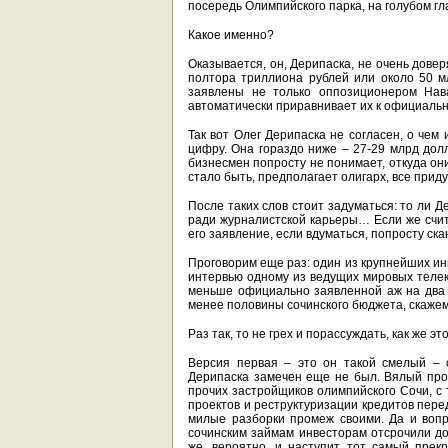
посередь Олимпийского парка, на голубом гл
Какое именно?
Оказывается, он, Дерипаска, не очень дове
полтора триллиона рублей или около 50 мл
заявлены не только оппозиционером На
автоматически приравнивает их к официаль
Так вот Олег Дерипаска не согласен, о чем
цифру. Она гораздо ниже – 27-29 млрд дол
бизнесмен попросту не понимает, откуда он
стало быть, предполагает олигарх, все прид
После таких слов стоит задуматься: то ли Д
ради журналистской карьеры… Если же счита
его заявление, если вдуматься, попросту ска
Проговорим еще раз: один из крупнейших инв
интервью одному из ведущих мировых телек
меньше официально заявленной аж на два 
менее половины сочинского бюджета, скажем
Раз так, то не грех и порассуждать, как же 
Версия первая – это он такой смелый – 
Дерипаска замечен еще не был. Вялый пр
прочих застройщиков олимпийского Сочи, с
проектов и реструктуризации кредитов пере
милые разборки промеж своими. Да и воп
сочинским займам инвесторам отсрочили до 
же, вероятно, и наступит тот самый прек