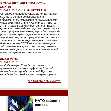
К УТОЧНЯЕТ ИДЕНТИЧНОСТЬ
ОССИЯН
ИГОРЬ ЯКОВЕНКО
 ЯНВАРЯ 2018 //
есс-служба МОК пообещала до конца января
ссмотреть вопрос об использовании
ссийскими спортсменами и их болельщиками
Играх 2018 года в Пхенчхане флага и гимна
СР. Эту идею выдвинул ростовчанин Вадим
укян. Под петицией, которую он разместил на
тале городских инициатив, идет сбор подписей.
дя по комментариям, идея народу понравилась,
ежде всего тем, какую предполагаемую реакцию
 красное полотнище люди ожидают от мирового
бщества. «Флаг СССР — это как икона для
тей: показываешь, а в ответ сопли, слюни и
пение», — поделился своим опытом народной
ломатии один из комментаторов.
ЯМАЯ РЕЧЬ
 ЯНВАРЯ 2018
колай Сванидзе: Если бы поступило
едложение выступить под флагом Золотой
ды или Владимиро-Суздальской Руси, то
кция была бы такой же: рассмотрим и решим.
все материалы сюжета
НАТО зайдет с
севера