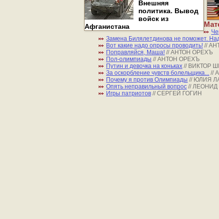
Внешняя
политика. Вывод
войск из
Мат
Афганистана
Че
Замена Билялетдинова не поможет. Над
Вот какие надо опросы проводить!
// А
Поправляйся, Маша!
// АНТОН ОРЕХЪ
Пол-олимпиады
// АНТОН ОРЕХЪ
Путин и девочка на коньках
// ВИКТОР
За оскорбление чувств болельщика...
//
Почему я против Олимпиады
// ЮЛИЯ 
Опять неправильный вопрос
// ЛЕОНИД
Игры патриотов
// СЕРГЕЙ ГОГИН