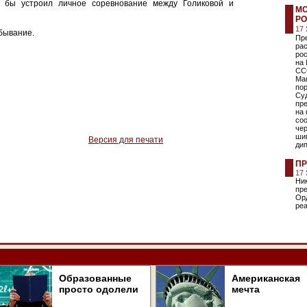
 бы устроил личное соревнование между Голиковой и
МО
Р
17
бывание.
Пр
ра
ро
на 
СС
Ман
пор
Су
пр
на
соо
чер
ши
Версия для печати
дип
ПР
17
Ни
пр
Ор
реа
Образованные
Американская
просто одолели
мечта