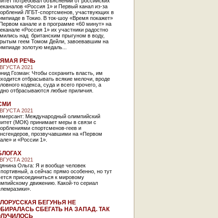
итет потребовал объяснений от российских
еканалов «Россия 1» и Первый канал из-за
корблений ЛГБТ-спортсменов, участвующих в
мпиаде в Токио. В ток-шоу «Время покажет»
Первом канале и в программе «60 минут» на
еканале «Россия 1» их участники радостно
мились над британским прыгуном в воду,
крытым геем Томом Дейли, завоевавшим на
импиаде золотую медаль...
ЯМАЯ РЕЧЬ
АВГУСТА 2021
нид Гозман: Чтобы сохранить власть, им
ходится отбрасывать всякие мелочи, вроде
ловного кодекса, суда и всего прочего, а
одно отбрасываются любые приличия.
СМИ
АВГУСТА 2021
ммерсант: Международный олимпийский
итет (МОК) принимает меры в связи с
корблениями спортсменов-геев и
ансгендеров, прозвучавшими на «Первом
але» и «России 1».
БЛОГАХ
АВГУСТА 2021
дянина Ольга: Я и вообще человек
портивный, а сейчас прямо особенно, но тут
чется присоединиться к мировому
импийскому движению. Какой-то сериал
елемразики».
ЛОРУССКАЯ БЕГУНЬЯ НЕ
БИРАЛАСЬ СБЕГАТЬ НА ЗАПАД. ТАК
ЛУЧИЛОСЬ