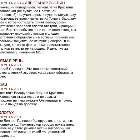
АЛЕКСАНДР РЫКЛИН
АВГУСТА 2021 //
минувший понедельник легкоатлетка Кристина
ановская (не путать со Светланой
хановской) получила временную польскую визу
 ближайшее время вылетит из Токио в Варшаву.
ее о готовности дать приют белорусской
ртсменке заявляли власти Австрии, Франции и
ии. Все эти события произошли после того, как
аэропорту японской столицы молодая
ортсменка обратилась к местным полицейским
просьбой защитить ее от функционеров НОК
ларуси, которые фактически насильственно
ались вывезти ее на родину. К делу тут же
дключились чиновники МОК.
ЯМАЯ РЕЧЬ
АВГУСТА 2021
колай Сванидзе: Это полностью советский
лесталинский эксцесс, когда люди сбегали из
юза.
СМИ
АВГУСТА 2021
вестия": Белорусская бегунья Кристина
мановская стала едва ли не самым
суждаемым персонажем Олимпиады в Токио,
 и не выйдя на дорожку.
БЛОГАХ
АВГУСТА 2021
ан Беляев: Разговор белорусских спортивных
овников с... Тимановской хорошо показывает,
колько у этого режима нет ни идеологии, ни
иональной идеи, ни какой-то ценностной
адигмы...