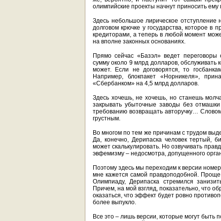
олимпийские проекты начнут приносить ему
Здесь небольшое лирическое отступление н
долговом крючке у государства, которое в 
кредиторами, а теперь в любой момент може
на вполне законных основаниях.
Прямо сейчас «Базэл» ведет переговоры 
сумму около 9 млрд долларов, обслуживать
может. Если не договорятся, то госбанк
Например, блокпакет «Норникеля», прин
«Сбербанком» на 4,5 млрд долларов.
Здесь хочешь, не хочешь, но станешь молча
закрывать убыточные заводы без отмашки 
требованию возвращать авторучку… Словом,
грустным.
Во многом по тем же причинам с трудом выде
Да, конечно, Дерипаска человек тертый, б
может скалькулировать. Но озвучивать правду
эвфемизму – недосмотра, допущенного орган
Поэтому здесь мы переходим к версии номер т
мне кажется самой правдоподобной. Проще 
Олимпиаду, Дерипаска стремился занизит
Причем, на мой взгляд, показательно, что 
оказаться, что эффект будет ровно противо
более выпукло.
Все это – лишь версии, которые могут быть