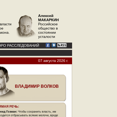
Алексей
МАКАРКИН
 власти
Российское
ое
общество в
акона.
состоянии
усталости
РО РАССЛЕДОВАНИЙ
07 августа 2026 г.
ВЛАДИМИР ВОЛКОВ
ЯМАЯ РЕЧЬ:
нид Гозман:
Чтобы сохранить власть, им
ходится отбрасывать всякие мелочи, вроде