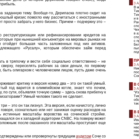
3 
 прибыль.
В 
Тим
а заданную тему. Вообще-то, Дерипаска плотно сидит на
Ти
прошлый кризис помогло ему рассчитаться с иностранными
и в
т просто забрать у него бизнес. Причем – подчеркну это –
Ран
спо
Чех
в 
о реструктуризации или рефинансировании кредитов на
сп
 которые при нынешней конъюнктуре на мировых рынках не
с 
ам отойдет большая часть заложенных под них активов.
Бе
адлежащего «Русалу», которым обеспечен займ перед
пыт
по
ПР
ть в тряпочку и вести себя социально ответственно – не
3 
сверху, переселять рабочих за свои деньги, по первому
Ни
 быть олигархом с человеческим лицом, пусть даже очень
пос
Со
рживает критику и версия номер два – это он такой умный.
В 
итый год варится в олимпийском котле, знает что почем,
3 
, по сути, объявляя точную сумму – здесь снова прибегну к
"Из
Ти
изаторами? Умный человек такого не сделает.
об
так
ри – это он так лизнул. Эта версия, если начистоту, лично
говоря, сознательно или нет занижая оценку расходов на
В 
ь истинные масштабы воровства на сочинской стройке.
3 
обращался он к западной аудитории CNBC. На поверку может
Ив
положным: после сказанного эти масштабы проступают еще
чин
нас
нац
пар
 подтверждены или опровергнуты грядущим
аудитом
Сочи со