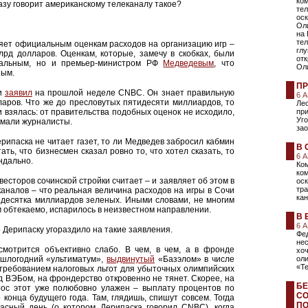
ком
азу говорит американскому телеканалу такое?
тел
ос
Оли
на 
тел
ряет официальным оценкам расходов на организацию игр –
глу
рд долларов. Оценкам, которые, замечу в скобках, были
от
вальным, но и премьер-министром РФ
Медведевым
, что
Ол
ным.
ПР
 и
заявил
на прошлой неделе CNBC. Он знает правильную
6 
ларов. Что же до пресловутых пятидесяти миллиардов, то
Лео
и взялась: от правительства подобных оценок не исходило,
при
Уго
умали журналисты.
за
ерипаска не читает газет, то ли Медведев забросил кабмин
В 
ть, что бизнесмен сказал ровно то, что хотел сказать, то
6 
ндально.
Ко
ком
есторов сочинской стройки считает – и заявляет об этом в
ос
тр
аналов – что реальная величина расходов на игры в Сочи
кан
десятка миллиардов зеленых. Иными словами, не многим
 обтекаемо, испарилось в неизвестном направлении.
В 
6 
это Дерипаску угораздило на такие заявления.
Фе
нес
смотрится объективно слабо. В чем, в чем, а в фронде
хо
ошлогодний «ультиматум»,
выдвинутый
«Базэлом» в числе
ол
«Т
 требованием налоговых льгот для убыточных олимпийских
д ВЭБом, на фрондерство откровенно не тянет. Скорее, на
БЕ
рос этот уже полюбовно улажен – выплату процентов по
СО
конца будущего года. Там, глядишь, спишут совсем. Тогда
ПО
расный день (о котором Дерипаска говорил CNBC), когда