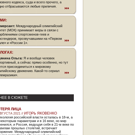
овного кодекса, суда и всего прочего, а
дно отбрасываются любые приличия.
СМИ:
мерсант:
Международный олимпийский
итет (МОК) принимает меры в связи с
орблениями спортсменов-геев и
нсгендеров, прозвучавшими на «Первом
але» и «России 1».
БЛОГАХ:
янина Ольга:
Я и вообще человек
портивный, а сейчас прямо особенно, но тут
ется присоединиться к мировому
мпийскому движению. Какой-то сериал
лемразики».
НЕЕ В СЮЖЕТЕ
ТЕРЯ ЛИЦА
ИГОРЬ ЯКОВЕНКО
АВГУСТА 2021 //
хология российской власти осталась в 18-м, а
некоторым параметрам и в 16 веке, но мир
енился, и Россия, ведущая себя в 21-м веке по
авилам прошлых столетий, встречает
торжение. Международный олимпийский