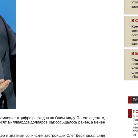
Угол
зао
В 
Ком
ком
оск
тра
кан
В 
Фед
нес
хоч
оли
«Те
РА
ПО
6 
омнение в цифре расходов на Олимпиаду. По его оценкам,
Пси
есят миллиардов долларов, как сообщалось ранее, а менее
по 
изм
пр
от
ер и знатный сочинский застройщик Олег Дерипаска, сидя