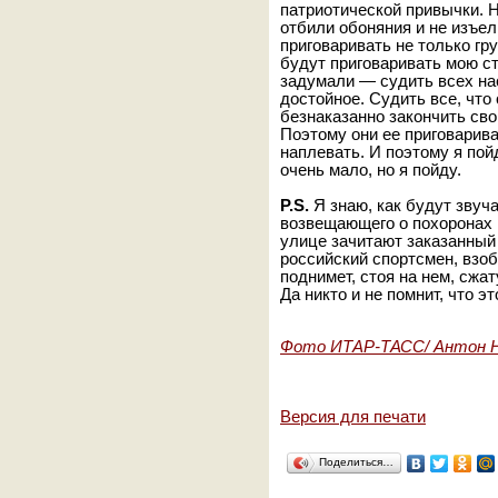
патриотической привычки. 
отбили обоняния и не изъел
приговаривать не только г
будут приговаривать мою ст
задумали — судить всех нас
достойное. Судить все, что
безнаказанно закончить свой
Поэтому они ее приговариваю
наплевать. И поэтому я пойд
очень мало, но я пойду.
P.S.
Я знаю, как будут звуч
возвещающего о похоронах 
улице зачитают заказанный 
российский спортсмен, взоб
поднимет, стоя на нем, сжа
Да никто и не помнит, что э
Фото ИТАР-ТАСС/ Антон Н
Версия для печати
Поделиться…