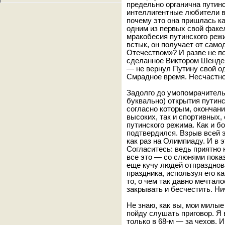
предельно органична путинс
интеллигентные любители 
почему это она пришлась к
одним из первых свой факел
мракобесия путинского реж
встык, он получает от само
Отечеством»? И разве не п
сделанное Виктором Шендер
— не вернул Путину свой о
Смрадное время. Несчастно
Задолго до умопомрачитель
буквально) открытия путин
согласно которым, окончани
высоких, так и спортивных,
путинского режима. Как и б
подтвердился. Взрыв всей 
как раз на Олимпиаду. И в э
Согласитесь: ведь приятно 
все это — со слюнями показ
еще кучу людей отпразднов
праздника, используя его к
то, о чем так давно мечтало
закрывать и бесчестить. Ни
Не знаю, как вы, мои милые
пойду слушать приговор. Я 
только в 68-м — за чехов. 