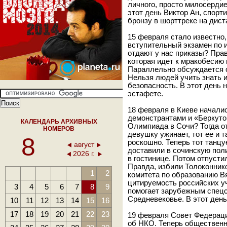
личного, просто милосердие
этот день Виктор Ан, спорт
бронзу в шорттреке на дист
15 февраля стало известно,
вступительный экзамен по 
отдают у нас приказы? Прави
которая идет к мракобесию
Параллельно обсуждается с
Нельзя людей учить знать и
безопасность. В этот день
эстафете.
18 февраля в Киеве начали
демонстрантами и «Беркутом
КАЛЕНДАРЬ АРХИВНЫХ
Олимпиада в Сочи? Тогда от
НОМЕРОВ
девушку ужинает, тот ее и 
8
роскошно. Теперь тот танцуе
август
доставили в сочинскую пол
2026 г.
в гостинице. Потом отпустил
Правда, избили Толоконнико
1
2
комитета по образованию Вя
цитируемость российских у
3
4
5
6
7
8
9
помогает зарубежным спецс
Средневековье. В этот ден
10
11
12
13
14
15
16
17
18
19
20
21
22
23
19 февраля Совет Федераци
об НКО. Теперь общественн