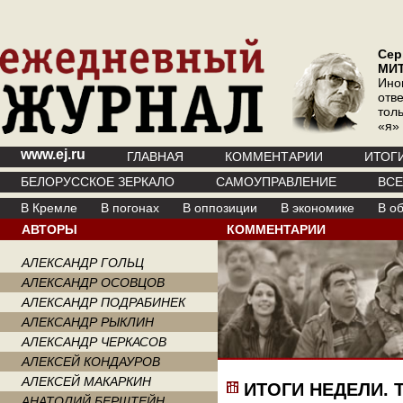
Сер
МИ
Ино
отв
тол
«я»
www.ej.ru
ГЛАВНАЯ
КОММЕНТАРИИ
ИТОГ
БЕЛОРУССКОЕ ЗЕРКАЛО
САМОУПРАВЛЕНИЕ
ВС
В Кремле
В погонах
В оппозиции
В экономике
В о
АВТОРЫ
КОММЕНТАРИИ
АЛЕКСАНДР ГОЛЬЦ
АЛЕКСАНДР ОСОВЦОВ
АЛЕКСАНДР ПОДРАБИНЕК
АЛЕКСАНДР РЫКЛИН
АЛЕКСАНДР ЧЕРКАСОВ
АЛЕКСЕЙ КОНДАУРОВ
АЛЕКСЕЙ МАКАРКИН
ИТОГИ НЕДЕЛИ.
АНАТОЛИЙ БЕРШТЕЙН