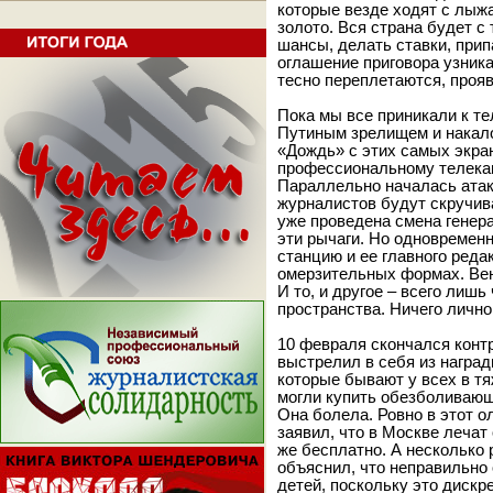
которые везде ходят с лыж
золото. Вся страна будет с
шансы, делать ставки, прип
оглашение приговора узника
тесно переплетаются, проя
Пока мы все приникали к т
Путиным зрелищем и накало
«Дождь» с этих самых экра
профессиональному телекан
Параллельно началась атак
журналистов будут скручив
уже проведена смена генера
эти рычаги. Но одновремен
станцию и ее главного ред
омерзительных формах. Вен
И то, и другое – всего лиш
пространства. Ничего лично
10 февраля скончался контр
выстрелил в себя из наград
которые бывают у всех в тя
могли купить обезболивающи
Она болела. Ровно в этот 
заявил, что в Москве лечат 
же бесплатно. А несколько 
объяснил, что неправильно
детей, поскольку это дискр