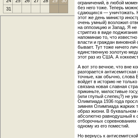
24
25
26
27
28
29
30
ограничений, в любой момент
без него тоже. Теперь можно
31
сдающихся — уничтожать. Н
этот же день министр иност
очень умный) возложил отв
на оппозицию и Запад. Я не
стриптиз в виде поджигания
напоминаю то, что известно
власти и граждан виновной 
бывает. Тут тоже ничего лич
единственную золотую меда
этот раз из США. А хоккеи
А вот это вечное, что вне к
разгорается антисемитская
точные, как обычно, слова
войдет в историю не только
связана новая славная стра
прикиньте, милостивые госу
(или глупый слепец?) не ув
Олимпиада 1936 года просл
зимняя Олимпиада жарких т
образ жизни. В буквальном 
абсолютно равнодушный к с
отборочных соревнованиях 
одному из его поместий.
Но вернусь к антисемитской