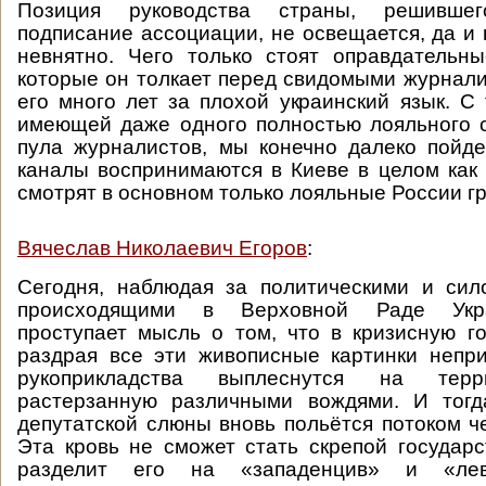
Позиция руководства страны, решившег
подписание ассоциации, не освещается, да и 
невнятно. Чего только стоят оправдательн
которые он толкает перед свидомыми журнал
его много лет за плохой украинский язык. С 
имеющей даже одного полностью лояльного 
пула журналистов, мы конечно далеко пойд
каналы воспринимаются в Киеве в целом как
смотрят в основном только лояльные России г
Вячеслав Николаевич Егоров
:
Сегодня, наблюдая за политическими и сил
происходящими в Верховной Раде Укра
проступает мысль о том, что в кризисную г
раздрая все эти живописные картинки непр
рукоприкладства выплеснутся на терр
растерзанную различными вождями. И тог
депутатской слюны вновь польётся потоком че
Эта кровь не сможет стать скрепой государс
разделит его на «западенцив» и «лев