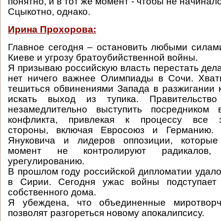
понятно, и в тот же момент - чтобы не начинало
Сцыкотно, однако.
Ирина Прохорова:
Главное сегодня – остановить любыми силам
Киеве и угрозу братоубийственной войны.
Я призываю российскую власть перестать дела
нет ничего важнее Олимпиады в Сочи. Хват
тешиться обвинениями Запада в разжигании 
искать выход из тупика. Правительств
незамедлительно выступить посредником 
конфликта, привлекая к процессу все з
стороны, включая Евросоюз и Германию. 
Януковича и лидеров оппозиции, которые
момент не контролируют радикалов,
урегулированию.
В прошлом году российской дипломатии удало
в Сирии. Сегодня ужас войны подступает
собственного дома.
Я убеждена, что объединенные миротворч
позволят разгореться новому апокалипсису.