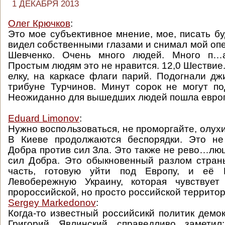
1 ДЕКАБРЯ 2013
Олег Крючков
:
Это мое субъективное мнение, мое, писать бу
видел собственными глазами и снимал мой опе
Шевченко. Очень много людей. Много п…а
Простым людям это не нравится. 12,0 Шествие
елку, на каркасе флаги парий. Подогнали дж
трибуне Турчинов. Минут сорок не могут по
Неожиданно для вышедших людей пошла европ
Eduard Limonov
:
Нужно воспользоваться, не проморгайте, олухи
В Киеве продолжаются беспорядки. Это не
Добра против сил Зла. Это также не рево…люц
сил Добра. Это обыкновенный разлом стран
часть, готовую уйти под Европу, и её В
Левобережную Украину, которая чувствуе
пророссийской, но просто российской территор
Sergey Markedonov
:
Когда-то известный российсикй политик демок
Григорий Явлинский справедливо заметил