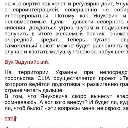
на х..е вертит как хочет и регулярно доит, Яну
с евроинтеграцией, совершенно не соб
интегрироваться. Потому как Янукович 
несовместимые. Цель - довести северного 
кипения, дождаться угроз кнутом и подмасли
получить в итоге желаемый пряник: сниже
очередной кредит. Теперь пугало "ев
таможенный союз" можно будет расчехлять 
случае и хватать матушку Расею за набухшее 
Вук Задунайский:
На территории Украины при непосредс
посольства США осуществляется проект «Те
которого ведётся подготовка к разжиганию гр
стране читать дальше
В том, что Януковича скоро вынесут впе
сомневаюсь. А вот кого внесут? И будет ли, ку
ли, чтоб было? - эти вопросы меня, не скрою, з
strajj
: