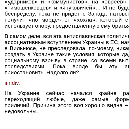
«ударников» и «коммунистов», на «евреев»
«тимошенковцев» и «януковичей»… И не буде
беспределу, пока не придёт с Запада натовс
получит «по морде» от «хохла», который с
использует опору, предоставленную ему братья
В самом деле, вся эта антиславянская политич
ассоциативным вступлением Украины в ЕС, на
в Вильнюсе, не преследовала, по-моему, ника
создать в Украине такие условия, которые да
социальному взрыву в стране, со всеми вы
последствиями. Пока вроде бы эту ав
приостановить. Надолго ли?
irindiv
:
На Украине сейчас начался крайне ра
переходящий любые, даже самые форм
приличий. Причина этого воя хорошо видна 
недовольны..