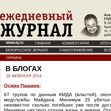
Але
ГО
В 20
Кре
то, 
доб
www.ej.ru
ГЛАВНАЯ
КОММЕНТАРИИ
ИТОГ
БЕЛОРУССКОЕ ЗЕРКАЛО
САМОУПРАВЛЕНИЕ
ВС
УКРАИНА
В БЛОГАХ
20 ФЕВРАЛЯ 2014
Осман Пашаев:
67 трупов по данным КМДА (властей), око
медслужбы Майдана. Минимум 25 убитых
неизвестно сколько погибших уже после дос
Минимум шестеро отдали жизнь в январе. Пр