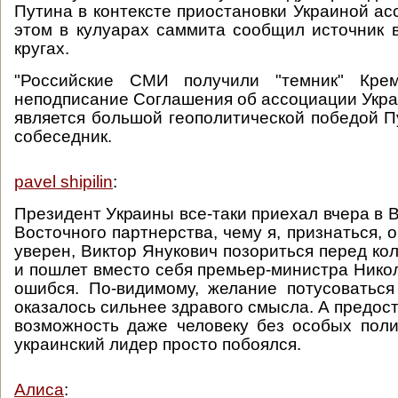
Путина в контексте приостановки Украиной ас
этом в кулуарах саммита сообщил источник 
кругах.
"Российские СМИ получили "темник" Крем
неподписание Соглашения об ассоциации Укр
является большой геополитической победой П
собеседник.
pavel shipilin
:
Президент Украины все-таки приехал вчера в 
Восточного партнерства, чему я, признаться, 
уверен, Виктор Янукович позориться перед ко
и пошлет вместо себя премьер-министра Нико
ошибся. По-видимому, желание потусоватьс
оказалось сильнее здравого смысла. А предос
возможность даже человеку без особых пол
украинский лидер просто побоялся.
Алиса
: