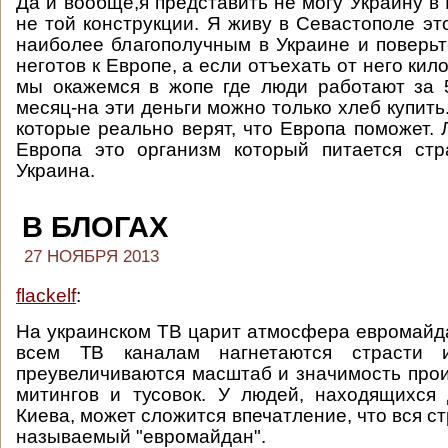
Да и вообще,я представить не могу Украину в
не той конструкции. Я живу в Севастополе эт
наиболее благополучным в Украине и поверьт
неготов к Европе, а если отъехать от него кил
мы окажемся в жопе где люди работают за 
месяц-на эти деньги можно только хлеб купит
которые реально верят, что Европа поможет.
Европа это организм который питается стр
Украина.
В БЛОГАХ
27 НОЯБРЯ 2013
flackelf
:
На украинском ТВ царит атмосфера евромайда
всем ТВ каналам нагнетаются страсти
преувеличиваются масштаб и значимость про
митингов и тусовок. У людей, находящихся
Киева, может сложится впечатление, что вся с
называемый "евромайдан".