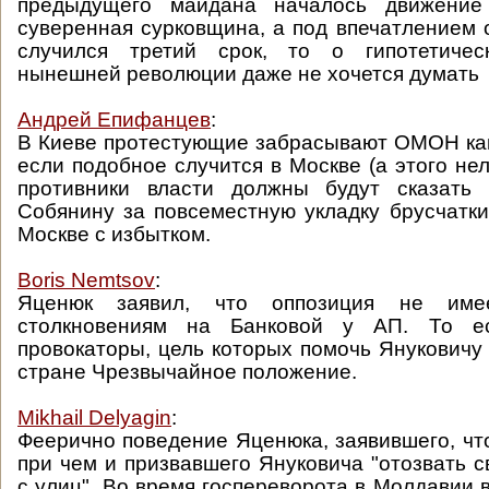
предыдущего майдана началось движени
суверенная сурковщина, а под впечатлением 
случился третий срок, то о гипотетичес
нынешней революции даже не хочется думать
Андрей Епифанцев
:
В Киеве протестующие забрасывают ОМОН ка
если подобное случится в Москве (а этого нел
противники власти должны будут сказать
Собянину за повсеместную укладку брусчатки
Москве с избытком.
Boris Nemtsov
:
Яценюк заявил, что оппозиция не име
столкновениям на Банковой у АП. То е
провокаторы, цель которых помочь Януковичу 
стране Чрезвычайное положение.
Mikhail Delyagin
:
Феерично поведение Яценюка, заявившего, что
при чем и призвавшего Януковича "отозвать с
с улиц". Во время госпереворота в Молдавии 