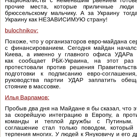
Националисты с неменьшим рвением готовы
прочие места, которые приличные люди
брюссельскому мальчику. А за Украину тогд
Украину как НЕЗАВИСИМУЮ страну!
bulochnikov:
Похоже, что у организаторов евро-майдана с
с финансированием. Сегодня майдан началс
Киева, а именно у главного офиса УДАРа В
как сообщает РБК-Украина, на этот раз
протестовали против решения Правительств
подготовки к подписанию евро-соглашени
руководства партии УДАР заплатить обещ
стояние в массовке.
Илья Варламов:
Пробыв два дня на Майдане я бы сказал, что 
за скорейшую интеграцию в Европу, а прот
команды и теплой дружбы с Путиным. 
соглашение стал только поводом, который
терпения многих. У людей к Януковичу и его 