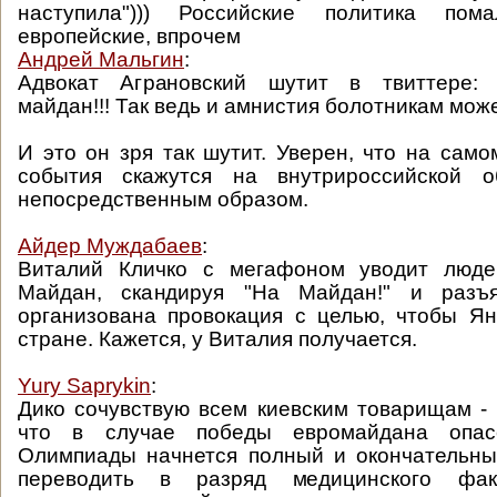
наступила"))) Российские политика пом
европейские, впрочем
Андрей Мальгин
:
Адвокат Аграновский шутит в твиттере: 
майдан!!! Так ведь и амнистия болотникам може
И это он зря так шутит. Уверен, что на само
события скажутся на внутрироссийской о
непосредственным образом.
Айдер Муждабаев
:
Виталий Кличко с мегафоном уводит люде
Майдан, скандируя "На Майдан!" и разъ
организована провокация с целью, чтобы Я
стране. Кажется, у Виталия получается.
Yury Saprykin
:
Дико сочувствую всем киевским товарищам - 
что в случае победы евромайдана опас
Олимпиады начнется полный и окончательны
переводить в разряд медицинского фа