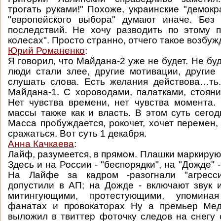
трогать руками!" Похоже, украинские "демокр
"европейского выбора" думают иначе. Без 
последствий. Не хочу разводить по этому 
колесах". Просто странно, отчего такое возбуж
Юрий Романенко
:
Я говорил, что Майдана-2 уже не будет. Не буд
люди стали злее, другие мотивации, другие
слушать слова. Есть желания действова…ть
Майдана-1. С хороводами, палатками, стоян
Нет чувства времени, нет чувства момента.
массы также как и власть. В этом суть сего
Масса пробуждается, рокочет, хочет перемен,
сражаться. Вот суть 1 декабря.
Анна Качкаева
:
Лайф, разумеется, в прямом. Плашки маркирую
Здесь и на России - "беспорядки", на "Дожде" 
На Лайфе за кадром -разогнали "агресси
допустили в АП; на Дожде - включают звук
митингующими, протестующими, упомин
фанатах и провокаторах Ну а премьер Мед
выложил в твиттер фоточку следов на снегу 