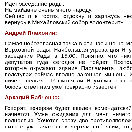
Идет заседание рады.
На майдане очень много народу.
Сейчас я в гостях, отдохну и заряжусь не
вернусь в Михайловский собор волонтерить.
Андрей Плахонин:
Самая небезопасная точка в эти часы не на М
Верховной рады. Наибольшая угроза для Яну
заседание Рады в 15:00. Понятно, что ник
депутатов туда сегодня не пойдет. Поэто
которые окружают здание Парламента, любо
подступах сейчас вполне законная мишень. 
ничего нельзя... Решится ли Янукович расстр
боюсь, ответ нам уже прекрасно известен
Аркадий Бабченко:
Говорят, вечером будет введен комендатский
начнется. Хуже ожидания для меня ничего
полностью. Хочется сразу две противолполо
скорее уж началось к чертям собачьим, то