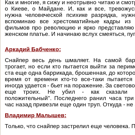
Как и многие, я сижу и неотрывно читаю и смот
о Киеве, о Майдане. И, как и все, тревожу
нужна человеческой психике разрядка, нуж
вспоминаю все хрестоматийные кадры из 
фильмов про революцию и ярко представляю
женском платье. И начинаю вслух смеяться, пу
Аркадий Бабченко:
Снайпер весь день шмаляет. На самой ба
трогает, но если кто пытается выйти за перим
ста еще одна баррикада, брошенная, до которо
время от времени кто-то все-таки пытается
иногда удается - бьет на поражение. За светов
еще троих. Не убил - как сказали ме
положительный". Последнего ранил часа три 
час назад привезли еще один труп. Откуда - не
Владимир Малышев:
Только, что снайпер застрелил еще человека. П