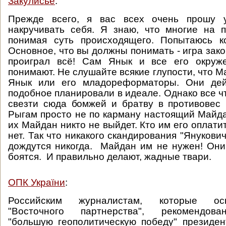
Закулисье
:
Прежде всего, я вас всех очень прошу у
накручивать себя. Я знаю, что многие на 
понимая суть происходящего. Попытаюсь ко
Основное, что вы должны понимать - игра зак
проиграл всё! Сам Янык и все его окруж
понимают. Не слушайте всякие глупости, что 
Янык или его младореформаторы. Они дей
подобное планировали в идеале. Однако все чт
свезти сюда бомжей и братву в противовес
Рыгам просто не по карману настоящий Майда
их Майдан никто не выйдет. Кто им его оплат
нет. Так что никакого скандирования "Янукович
дождутся никогда. Майдан им не нужен! Они
боятся. И правильно делают, жадные твари.
ОПК України
:
Российским журналистам, которые о
"Восточного партнерства", рекомендова
"большую геополитическую победу" президе