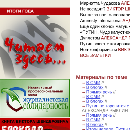
Мариэтта Чудакова
АЛЕ
Не посидят?
ВИКТОР Ш
Вы же за нас голосовал
Amnesty International
АН
Еще один клочок матушк
«ПУТИН. Чудо капустно
Дуплетом
АЛЕКСАНДР 
Путин воюет с котировк
Нон-конформисты
ВИКТ
ВСЕ ЗАМЕТКИ
Материалы по теме
В СМИ
//
В блогах
//
Прямая речь
//
В СМИ
//
В блогах
//
Путин не торопится с
АЛЕКСАНДР РЫКЛИН
Прямая речь
//
В СМИ
//
В блогах
//
Итоги недели. Путин