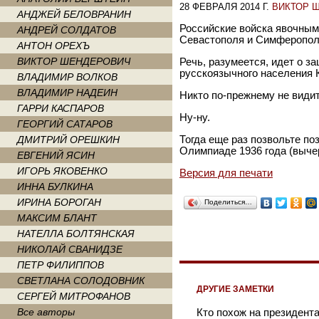
28 ФЕВРАЛЯ 2014 Г.
ВИКТОР 
АНДЖЕЙ БЕЛОВРАНИН
Российские войска явочным
АНДРЕЙ СОЛДАТОВ
Севастополя и Симферопол
АНТОН ОРЕХЪ
ВИКТОР ШЕНДЕРОВИЧ
Речь, разумеется, идет о з
русскоязычного населения 
ВЛАДИМИР ВОЛКОВ
ВЛАДИМИР НАДЕИН
Никто по-прежнему не видит
ГАРРИ КАСПАРОВ
Ну-ну.
ГЕОРГИЙ САТАРОВ
ДМИТРИЙ ОРЕШКИН
Тогда еще раз позвольте п
Олимпиаде 1936 года (выче
ЕВГЕНИЙ ЯСИН
ИГОРЬ ЯКОВЕНКО
Версия для печати
ИННА БУЛКИНА
ИРИНА БОРОГАН
Поделиться…
МАКСИМ БЛАНТ
НАТЕЛЛА БОЛТЯНСКАЯ
НИКОЛАЙ СВАНИДЗЕ
ПЕТР ФИЛИППОВ
СВЕТЛАНА СОЛОДОВНИК
ДРУГИЕ ЗАМЕТКИ
СЕРГЕЙ МИТРОФАНОВ
Все авторы
Кто похож на президент