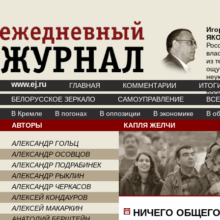
Иго
ЯК
Рос
вла
из т
ощу
неу
www.ej.ru
где 
ГЛАВНАЯ
КОММЕНТАРИИ
ИТОГ
про
БЕЛОРУССКОЕ ЗЕРКАЛО
САМОУПРАВЛЕНИЕ
ВС
инт
В Кремле
В погонах
В оппозиции
В экономике
В о
АВТОРЫ
КАПЛЯ ЖЕЛЧИ
АЛЕКСАНДР ГОЛЬЦ
АЛЕКСАНДР ОСОВЦОВ
АЛЕКСАНДР ПОДРАБИНЕК
АЛЕКСАНДР РЫКЛИН
АЛЕКСАНДР ЧЕРКАСОВ
АЛЕКСЕЙ КОНДАУРОВ
АЛЕКСЕЙ МАКАРКИН
НИЧЕГО ОБЩЕГ
АНАТОЛИЙ БЕРШТЕЙН