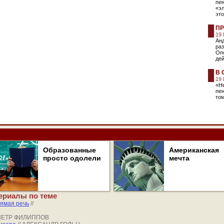
пе
«э
это
ПР
19
Анд
ра
Опо
дей
В 
19
«Не
пе
том
Образованные
Американская
просто одолели
мечта
ериалы по теме
ямая речь
//
 ПЕТР ФИЛИППОВ