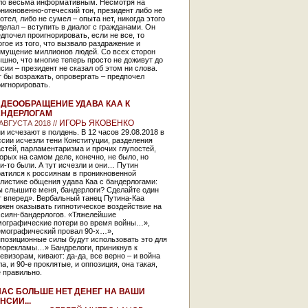
ло весьма информативным. Несмотря на
никновенно-отеческий тон, президент либо не
отел, либо не сумел – опыта нет, никогда этого
делал – вступить в диалог с гражданами. Он
дпочел проигнорировать, если не все, то
гое из того, что вызвало раздражение и
змущение миллионов людей. Со всех сторон
шно, что многие теперь просто не доживут до
сии – президент не сказал об этом ни слова.
 бы возражать, опровергать – предпочел
игнорировать.
ДЕООБРАЩЕНИЕ УДАВА КАА К
НДЕРЛОГАМ
ИГОРЬ ЯКОВЕНКО
 АВГУСТА 2018 //
и исчезают в полдень. В 12 часов 29.08.2018 в
сии исчезли тени Конституции, разделения
стей, парламентаризма и прочих глупостей,
орых на самом деле, конечно, не было, но
и-то были. А тут исчезли и они… Путин
атился к россиянам в проникновенной
листике общения удава Каа с бандерлогами:
ы слышите меня, бандерлоги? Сделайте один
г вперед». Вербальный танец Путина-Каа
жен оказывать гипнотическое воздействие на
ссиян-бандерлогов. «Тяжелейшие
мографические потери во время войны…»,
емографический провал 90-х…»,
позиционные силы будут использовать это для
морекламы…» Бандрелоги, приникнув к
евизорам, кивают: да-да, все верно – и война
а, и 90-е проклятые, и оппозиция, она такая,
 правильно.
НАС БОЛЬШЕ НЕТ ДЕНЕГ НА ВАШИ
НСИИ...