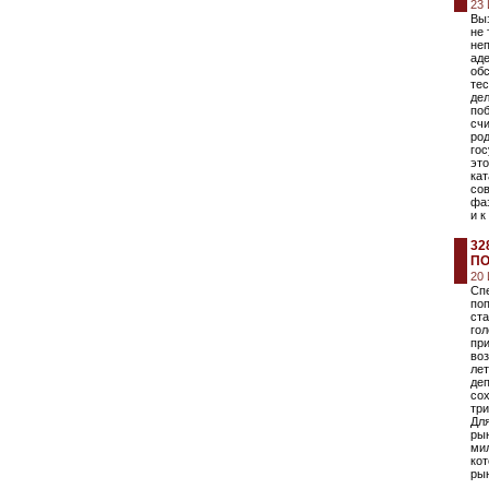
23
Выз
не
неп
ад
обс
тес
дел
поб
счи
ро
гос
эт
ка
сов
фа
и к
32
П
20
Сп
по
ста
го
пр
воз
лет
деп
со
три
Для
ры
мил
ко
ры