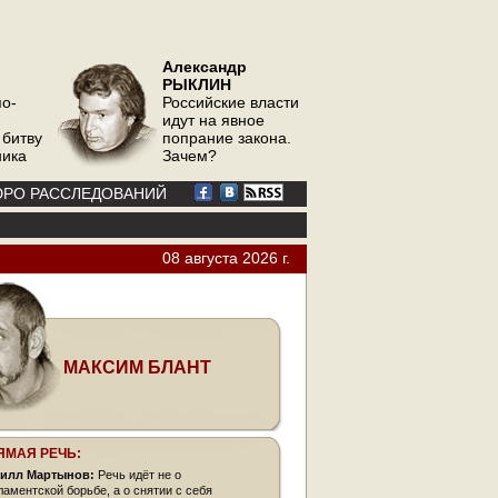
Александр
РЫКЛИН
по-
Российские власти
идут на явное
 битву
попрание закона.
ника
Зачем?
РО РАССЛЕДОВАНИЙ
08 августа 2026 г.
МАКСИМ БЛАНТ
ЯМАЯ РЕЧЬ:
илл Мартынов:
Речь идёт не о
ламентской борьбе, а о снятии с себя