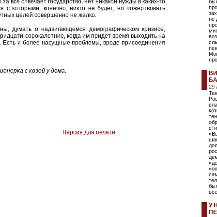
и за все отвечает государство, нет никакой нужды в каких-то
бы
про
я с которыми, конечно, никто не будет, но пожертвовать
зах
утных целей совершенно не жалко.
не 
пре
аны, думать о надвигающемся демографическом кризисе,
мно
тридцати-сорокалетние, когда им придет время выходить на
во
я. Есть и более насущные проблемы, вроде присоединения
слы
пен
Мог
про
ионерка с козой у дома.
ВИ
БА
29
Тен
Рос
вла
кот
тен
обр
сти
Версия для печати
«В
ша
дол
ро
де
«д
«оп
са
тел
был
все
У 
ПЕ