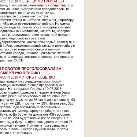
СЕРГЕЙ МИТРОФАНОВ
 ИЮЛЯ 2018 //
овы, с которыми сталкиваются общества, это
 только некие императивно преодолеваемые
риятности, но и так же «тесты» на
екватность социальных систем
тоятельствам их истории. Возьмем, к примеру,
т «Великая отечественная война». На самом
е, он ведь не только обогатил советский эпос
едительными мотивами, как кто-то, наверно,
тает в пропагандистском угаре, но и вскрыл
довую ущербность советской
ударственности. Фактически ведь с «победы» в
ой войне, ознаменовавшей так же и величайшую
тастрофу истощенного сверхусилиями
етского народа, началось размытие жесткой
зы сталинизма, которое впоследствии привело
 распаду СССР.
8 РОБОТОВ ПРОГОЛОСОВАЛИ ЗА
ОСМЕРТНУЮ ПЕНСИЮ
ИГОРЬ ЯКОВЕНКО
 ИЮЛЯ 2018 //
ецоперация по сокращению российской
пуляции вступила в свою предпоследнюю
дию. На заседании Госдумы 19.07.2018
лосами одной фракции в первом чтении было
инято решение об увеличении пенсионного
раста для мужчин до 65 лет и для женщин до 63
. «За» — 328, «против» — 104. Имена этих 328
утатов надо обязательно запомнить и
хранить для международного общественного
бунала. До 65 лет не доживают 43% россиян.
 них пенсия будет только после смерти. На
нок труда будут выброшены дополнительно 16
лионов человек. Причем в том возрасте, в
тором в большинстве случаев люди на этом
нке не востребованы.