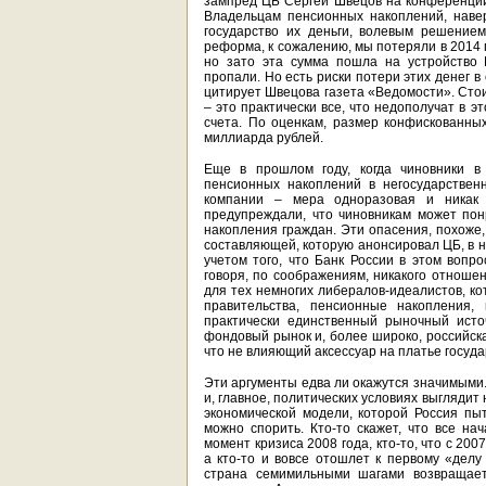
зампред ЦБ Сергей Швецов на конференции
Владельцам пенсионных накоплений, навер
государство их деньги, волевым решение
реформа, к сожалению, мы потеряли в 2014 
но зато эта сумма пошла на устройство 
пропали. Но есть риски потери этих денег 
цитирует Швецова газета «Ведомости». Стои
– это практически все, что недополучат в 
счета. По оценкам, размер конфискованны
миллиарда рублей.
Еще в прошлом году, когда чиновники в
пенсионных накоплений в негосударстве
компании – мера одноразовая и никак
предупреждали, что чиновникам может понр
накопления граждан. Эти опасения, похоже,
составляющей, которую анонсировал ЦБ, в н
учетом того, что Банк России в этом вопр
говоря, по соображениям, никакого отноше
для тех немногих либералов-идеалистов, ко
правительства, пенсионные накопления
практически единственный рыночный источ
фондовый рынок и, более широко, российска
что не влияющий аксессуар на платье госуд
Эти аргументы едва ли окажутся значимыми
и, главное, политических условиях выглядит
экономической модели, которой Россия пыт
можно спорить. Кто-то скажет, что все на
момент кризиса 2008 года, кто-то, что с 200
а кто-то и вовсе отошлет к первому «делу
страна семимильными шагами возвращаетс