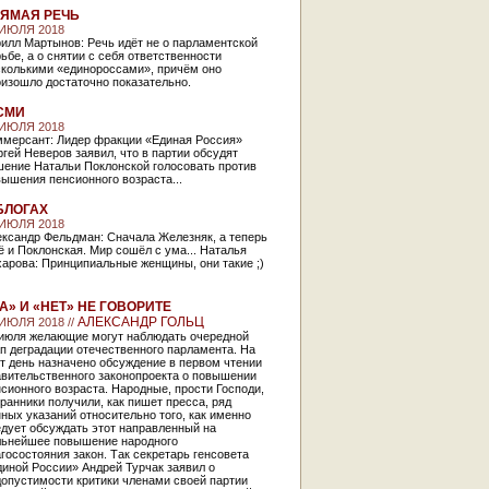
ЯМАЯ РЕЧЬ
 ИЮЛЯ 2018
илл Мартынов: Речь идёт не о парламентской
ьбе, а о снятии с себя ответственности
сколькими «единороссами», причём оно
изошло достаточно показательно.
СМИ
 ИЮЛЯ 2018
ммерсант: Лидер фракции «Единая Россия»
гей Неверов заявил, что в партии обсудят
шение Натальи Поклонской голосовать против
ышения пенсионного возраста...
БЛОГАХ
 ИЮЛЯ 2018
ександр Фельдман: Сначала Железняк, а теперь
 и Поклонская. Мир сошёл с ума... Наталья
арова: Принципиальные женщины, они такие ;)
А» И «НЕТ» НЕ ГОВОРИТЕ
АЛЕКСАНДР ГОЛЬЦ
 ИЮЛЯ 2018 //
 июля желающие могут наблюдать очередной
п деградации отечественного парламента. На
т день назначено обсуждение в первом чтении
авительственного законопроекта о повышении
сионного возраста. Народные, прости Господи,
ранники получили, как пишет пресса, ряд
ных указаний относительно того, как именно
дует обсуждать этот направленный на
льнейшее повышение народного
госостояния закон. Так секретарь генсовета
иной России» Андрей Турчак заявил о
допустимости критики членами своей партии