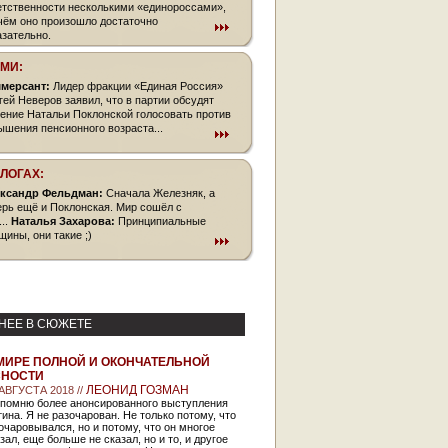
етственности несколькими «единороссами»,
чём оно произошло достаточно
азательно.
СМИ:
мерсант:
Лидер фракции «Единая Россия»
гей Неверов заявил, что в партии обсудят
ение Натальи Поклонской голосовать против
ышения пенсионного возраста...
БЛОГАХ:
ксандр Фельдман:
Сначала Железняк, а
ерь ещё и Поклонская. Мир сошёл с
...
Наталья Захарова:
Принципиальные
щины, они такие ;)
НЕЕ В СЮЖЕТЕ
МИРЕ ПОЛНОЙ И ОКОНЧАТЕЛЬНОЙ
СНОСТИ
ЛЕОНИД ГОЗМАН
 АВГУСТА 2018 //
 помню более анонсированного выступления
ина. Я не разочарован. Не только потому, что
очаровывался, но и потому, что он многое
зал, еще больше не сказал, но и то, и другое