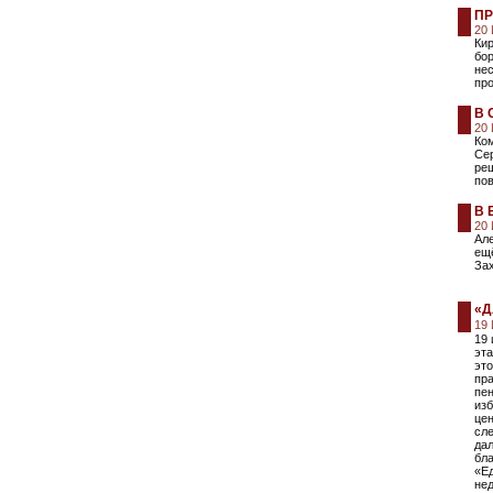
ПР
20
Кир
бор
не
про
В 
20
Ко
Сер
ре
пов
В 
20
Ал
ещё
Зах
«Д
19
19
эта
это
пр
пен
изб
цен
сле
да
бла
«Ед
не