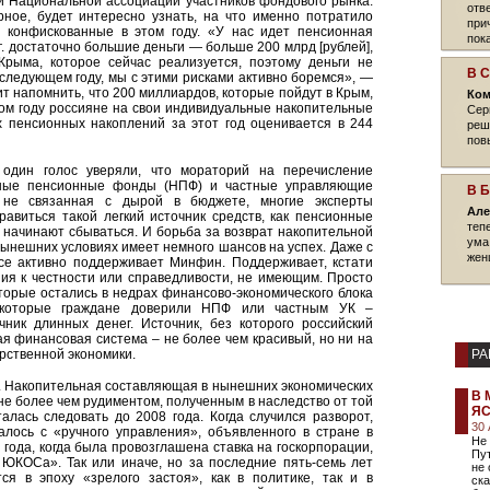
 Национальной ассоциации участников фондового рынка.
отв
ное, будет интересно узнать, на что именно потратило
при
м конфискованные в этом году. «У нас идет пенсионная
пок
г. достаточно большие деньги — больше 200 млрд [рублей],
Крыма, которое сейчас реализуется, поэтому деньги не
В 
в следующем году, мы с этими рисками активно боремся», —
т напомнить, что 200 миллиардов, которые пойдут в Крым,
Ком
этом году россияне на свои индивидуальные накопительные
Сер
х пенсионных накоплений за этот год оценивается в 244
реш
пов
 один голос уверяли, что мораторий на перечисление
нные пенсионные фонды (НПФ) и частные управляющие
В 
 не связанная с дырой в бюджете, многие эксперты
Але
авиться такой легкий источник средств, как пенсионные
теп
 начинают сбываться. И борьба за возврат накопительной
ума
ынешних условиях имеет немного шансов на успех. Даже с
жен
осе активно поддерживает Минфин. Поддерживает, кстати
ния к честности или справедливости, не имеющим. Просто
торые остались в недрах финансово-экономического блока
, которые граждане доверили НПФ или частным УК –
ник длинных денег. Источник, без которого российский
я финансовая система – не более чем красивый, но ни на
арственной экономики.
РА
. Накопительная составляющая в нынешних экономических
В 
 не более чем рудиментом, полученным в наследство от той
Я
алась следовать до 2008 года. Когда случился разворот,
30
чалось с «ручного управления», объявленного в стране в
Не
7 года, когда была провозглашена ставка на госкорпорации,
Пут
 ЮКОСа». Так или иначе, но за последние пять-семь лет
не 
я в эпоху «зрелого застоя», как в политике, так и в
ска