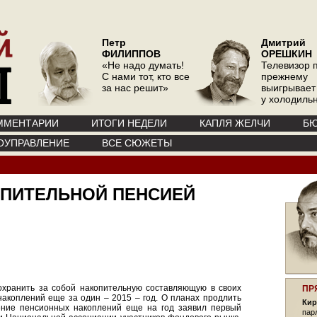
Петр
Дмитрий
ФИЛИППОВ
ОРЕШКИН
«Не надо думать!
Телевизор 
С нами тот, кто все
прежнему
за нас решит»
выигрывает
у холодиль
ММЕНТАРИИ
ИТОГИ НЕДЕЛИ
КАПЛЯ ЖЕЛЧИ
БЮ
ОУПРАВЛЕНИЕ
ВСЕ СЮЖЕТЫ
ОПИТЕЛЬНОЙ ПЕНСИЕЙ
охранить за собой накопительную составляющую в своих
ПР
накоплений еще за один – 2015 – год. О планах продлить
Кир
ние пенсионных накоплений еще на год заявил первый
пар