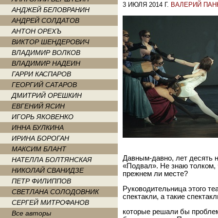
3 ИЮЛЯ 2014 Г.
ВАЛЕРИЙ ПА
АНДЖЕЙ БЕЛОВРАНИН
АНДРЕЙ СОЛДАТОВ
АНТОН ОРЕХЪ
ВИКТОР ШЕНДЕРОВИЧ
ВЛАДИМИР ВОЛКОВ
ВЛАДИМИР НАДЕИН
ГАРРИ КАСПАРОВ
ГЕОРГИЙ САТАРОВ
ДМИТРИЙ ОРЕШКИН
ЕВГЕНИЙ ЯСИН
ИГОРЬ ЯКОВЕНКО
ИННА БУЛКИНА
ИРИНА БОРОГАН
МАКСИМ БЛАНТ
Давным-давно, лет десять н
НАТЕЛЛА БОЛТЯНСКАЯ
«Подвал». Не знаю толком, 
НИКОЛАЙ СВАНИДЗЕ
прежнем ли месте?
ПЕТР ФИЛИППОВ
Руководительница этого те
СВЕТЛАНА СОЛОДОВНИК
спектакли, а такие спектакл
СЕРГЕЙ МИТРОФАНОВ
которые решали бы пробле
Все авторы