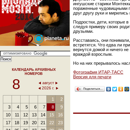
ингушские старики Монтекки
пораженные чудовищными п
друг другу руки и мирились 
Подростки, дети, которые в
следуя примеру своих родит
друзьями.
Расставаясь, они понимали,
встретятся. Что едва ли прие
вернутся домой и ничего н
враждой взрослым.
Но на них прерывалось нас
КАЛЕНДАРЬ АРХИВНЫХ
Фотография ИТАР-ТАСС
НОМЕРОВ
Версия для печати
8
август
2026 г.
Поделиться…
1
2
3
4
5
6
7
8
9
10
11
12
13
14
15
16
17
18
19
20
21
22
23