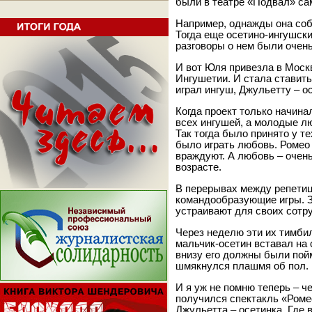
были в театре «Подвал» са
Например, однажды она соб
Тогда еще осетино-ингушск
разговоры о нем были очен
И вот Юля привезла в Москв
Ингушетии. И стала ставить
играл ингуш, Джульетту – о
Когда проект только начин
всех ингушей, а молодые л
Так тогда было принято у те
было играть любовь. Ромео 
враждуют. А любовь – очен
возрасте.
В перерывах между репетиц
командообразующие игры. З
устраивают для своих сотр
Через неделю эти их тимбил
мальчик-осетин вставал на 
внизу его должны были пойм
шмякнулся плашмя об пол. 
И я уж не помню теперь – ч
получился спектакль «Роме
Джульетта – осетинка. Где