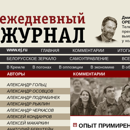
Дми
ОР
Тел
пре
выи
у х
www.ej.ru
ГЛАВНАЯ
КОММЕНТАРИИ
ИТОГ
БЕЛОРУССКОЕ ЗЕРКАЛО
САМОУПРАВЛЕНИЕ
ВС
В Кремле
В погонах
В оппозиции
В экономике
В о
АВТОРЫ
КОММЕНТАРИИ
АЛЕКСАНДР ГОЛЬЦ
АЛЕКСАНДР ОСОВЦОВ
АЛЕКСАНДР ПОДРАБИНЕК
АЛЕКСАНДР РЫКЛИН
АЛЕКСАНДР ЧЕРКАСОВ
АЛЕКСЕЙ КОНДАУРОВ
АЛЕКСЕЙ МАКАРКИН
ОПЫТ ПРИМИРЕ
АНАТОЛИЙ БЕРШТЕЙН