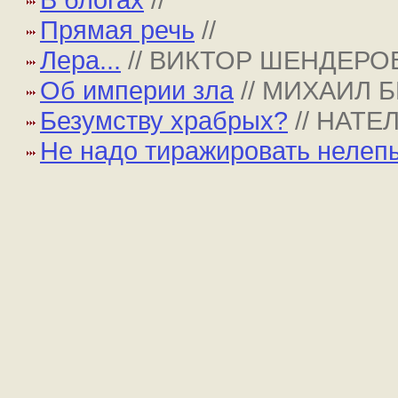
Прямая речь
//
Лера...
// ВИКТОР ШЕНДЕРО
Об империи зла
// МИХАИЛ 
Безумству храбрых?
// НАТ
Не надо тиражировать нелеп