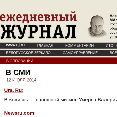
Але
МА
Рос
общ
сос
уст
www.ej.ru
ГЛАВНАЯ
КОММЕНТАРИИ
ИТОГ
БЕЛОРУССКОЕ ЗЕРКАЛО
САМОУПРАВЛЕНИЕ
ВС
В ОППОЗИЦИИ
В СМИ
12 ИЮЛЯ 2014
Ura. Ru
:
Вся жизнь — сплошной митинг. Умерла Валери
Newsru.com
: