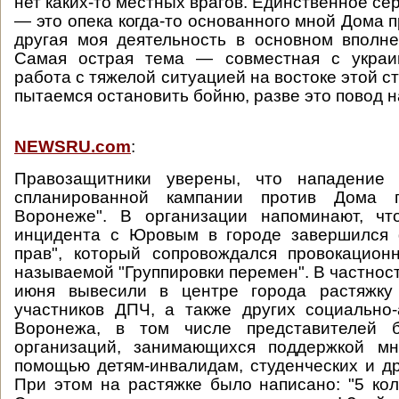
нет каких-то местных врагов. Единственное се
— это опека когда-то основанного мной Дома п
другая моя деятельность в основном вполне 
Самая острая тема — совместная с украи
работа с тяжелой ситуацией на востоке этой с
пытаемся остановить бойню, разве это повод н
NEWSRU.com
:
Правозащитники уверены, что нападение 
спланированной кампании против Дома 
Воронеже". В организации напоминают, ч
инцидента с Юровым в городе завершился 
прав", который сопровождался провокацион
называемой "Группировки перемен". В частност
июня вывесили в центре города растяжку
участников ДПЧ, а также других социально
Воронежа, в том числе представителей б
организаций, занимающихся поддержкой мн
помощью детям-инвалидам, студенческих и др
При этом на растяжке было написано: "5 ко