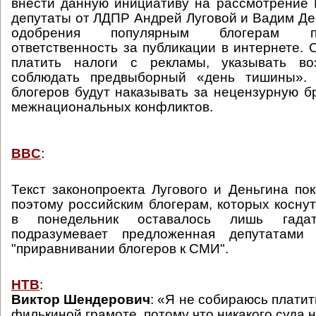
внести данную инициативу на рассмотрение
депутаты от ЛДПР Андрей Луговой и Вадим Ден
одобрения популярным блогерам п
ответственность за публикации в интернете. 
платить налоги с рекламы, указывать во
соблюдать предвыборный «день тишины». 
блогеров будут наказывать за нецензурную б
межнациональных конфликтов.
BBC
:
Текст законопроекта Лугового и Деньгина пок
поэтому российским блогерам, которых коснут
в понедельник оставалось лишь гада
подразумевает предложенная депутатами
"приравнивании блогеров к СМИ".
НТВ
:
Виктор Шендерович
: «Я не собираюсь плати
филькиной грамоте, потому что никакого суда 