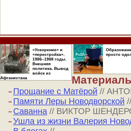
«Ускорение» и
Образован
«перестройка».
просто одо
1986–1988 годы.
Внешняя
политика. Вывод
войск из
Материалы
Афганистана
Прощание с Матёрой
// АНТ
Памяти Леры Новодворской
Саванна
// ВИКТОР ШЕНДЕ
Ушла из жизни Валерия Ново
В блогах
//