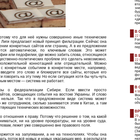
пе
вто
эне
бу
ст
«дя
пр
.
В 
22
потому что для неё нужны совершенно иные технические
For
з Лиги предлагают новый принцип фильтрации. Сейчас она
пои
нии конкретных сайтов или страниц. А в их предложении
пе
ется автоматически, по ключевым словам. Это может
афии или педофилии, где можно забить слова, относящиеся
В 
общественно-политических проблем это сделать невозможно.
22
положительной коннотацией или отрицательной. Можно
Mar
вед
е с конкретным событием в конкретном месте, например,
пр
вводите это слово и блокируете все сайты, которые его
фо
говорить на эту тему. Но если ситуация хотя бы чуть-чуть
де
чным местом — система не работает.
В 
оры о федерализации Сибири. Если ввести просто
4 
айтов, освещающих события на востоке Украины. И слово
Фон
 нельзя. Так что в предложенном виде система может
«За
об
о же сотрудников, сколько занимается этим в Китае, а там
тствующих технических возможностях.
ВР
29
го отношения к праву. Потому что решение о том, на какой
В э
ниматься, ни на уровне прокуратуры, ни на уровне суда.
был
овам, лежит уже совершенно вне правового поля.
по
(За
ржится на запугивании, а не на технологиях. Чтобы она
пр
ть поток всё новых и новых ужасающих мер, в результате
на