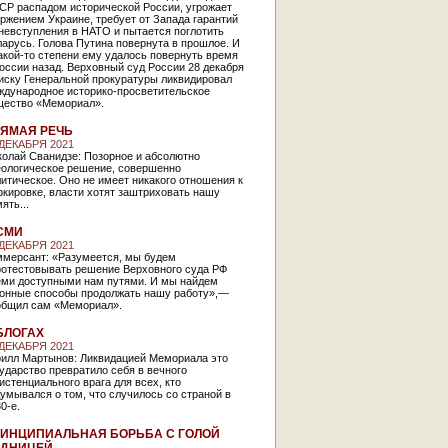
СР распадом исторической России, угрожает
ржением Украине, требует от Запада гарантий
невступления в НАТО и пытается поглотить
арусь. Голова Путина повернута в прошлое. И
акой-то степени ему удалось повернуть время
оссии назад. Верховный суд России 28 декабря
иску Генеральной прокуратуры ликвидировал
ждународное историко-просветительское
щество «Мемориал».
ЯМАЯ РЕЧЬ
 ДЕКАБРЯ 2021
колай Сванидзе: Позорное и абсолютно
еологическое решение, совершенно
итическое. Оно не имеет никакого отношения к
кировке, власти хотят заштриховать нашу
ять...
СМИ
 ДЕКАБРЯ 2021
ммерсант: «Разумеется, мы будем
ротестовывать решение Верховного суда РФ
еми доступными нам путями. И мы найдем
конные способы продолжать нашу работу»,—
общил сам «Мемориал».
БЛОГАХ
 ДЕКАБРЯ 2021
рилл Мартынов: Ликвидацией Мемориала это
ударство превратило себя в вечного
истенциального врага для всех, кто
умывался о том, что случилось со страной в
0-е.
ИНЦИПИАЛЬНАЯ БОРЬБА С ГОЛОЙ