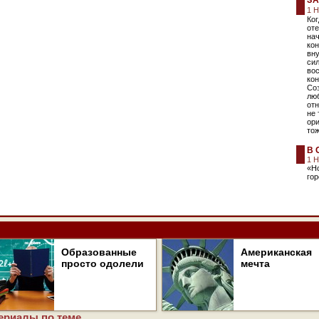
З
1 
Ко
оте
нач
кон
вну
сил
вос
кон
Со
лю
отн
не 
ори
то
В 
1 
«Но
го
Образованные
Американская
просто одолели
мечта
ериалы по теме