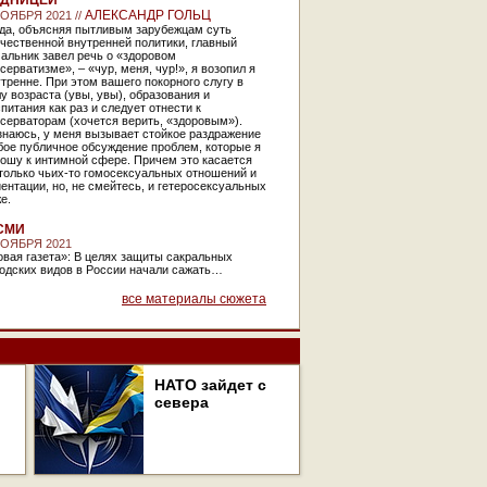
АДНИЦЕЙ
АЛЕКСАНДР ГОЛЬЦ
НОЯБРЯ 2021 //
гда, объясняя пытливым зарубежцам суть
чественной внутренней политики, главный
альник завел речь о «здоровом
серватизме», – «чур, меня, чур!», я возопил я
тренне. При этом вашего покорного слугу в
у возраста (увы, увы), образования и
питания как раз и следует отнести к
серваторам (хочется верить, «здоровым»).
знаюсь, у меня вызывает стойкое раздражение
бое публичное обсуждение проблем, которые я
ошу к интимной сфере. Причем это касается
только чьих-то гомосексуальных отношений и
ентации, но, не смейтесь, и гетеросексуальных
же.
СМИ
НОЯБРЯ 2021
вая газета»: В целях защиты сакральных
родских видов в России начали сажать…
все материалы сюжета
НАТО зайдет с
севера