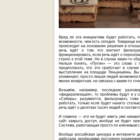
Вряд ли эта инициатива будет работать, 
возможности, чем есть сегодня. Товарищи и
происходит на основании решения в отноше
речь идёт о том, что контент фильтру
функционировать, если речь идёт о порногр
строго к этой теме. Но в случае каких-то 
Нельзя понять, «Путин» — это слово с 
предполагать, что это сработает в случа
выступление на площади Тяньаньмэнь. Вы 
упоминают, просто лишая людей возможности 
менее конкретная, не связана с каким-то то
Возьмём, например, последние разгов
«федерализация», то проблемы будут и у с
«Сибирь», разумеется, фильтровать тоже
работать, только если будет нанято стольк
речь идёт о десятках тысяч людей и соотве
И главное — это не будет иметь уже никако
сайт закрыть доступ, вообще не будет при
Система, работающая просто по ключевым сл
Вообще российская цензура в интернете де
работала, необходимо постоянно поддержива