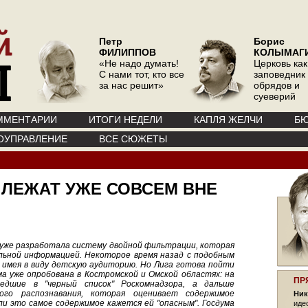
Петр
Борис
ФИЛИППОВ
КОЛЫМАГ
«Не надо думать!
Церковь как
С нами тот, кто все
заповедник
за нас решит»
обрядов и
суеверий
ММЕНТАРИИ
ИТОГИ НЕДЕЛИ
КАПЛЯ ЖЕЛЧИ
БЮ
ОУПРАВЛЕНИЕ
ВСЕ СЮЖЕТЫ
ЛЕЖАТ УЖЕ СОВСЕМ ВНЕ
 уже разработала систему двойной фильтрации, которая
ьной информацией. Некоторое время назад с подобным
 имея в виду детскую аудиторию. Но Лига готова пойти
а уже опробована в Костромской и Омской областях: на
ПР
дшие в "черный список" Роскомнадзора, а дальше
ого распознавания, которая оценивает содержимое
Ник
ли это самое содержимое кажется ей "опасным". Госдума
иде