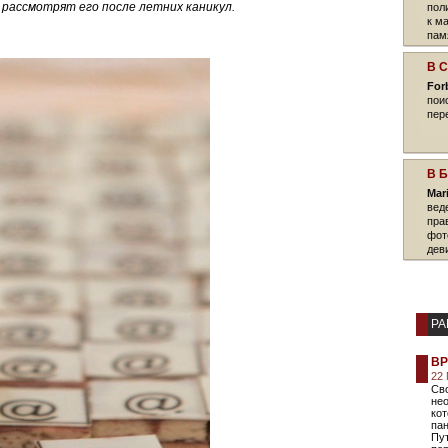
 рассмотрят его после летних каникул.
пол
к м
памя
В 
For
пои
пер
В 
Mar
вед
пра
фот
дев
РА
ВР
22
Св
не
кот
пан
Пут