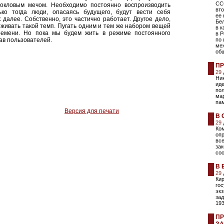
СС
окловым мечом. Необходимо постоянно воспроизводить
вто
ко тогда люди, опасаясь будущего, будут вести себя
ее 
 далее. Собственно, это частично работает. Другое дело,
Бел
рживать такой темп. Пугать одним и тем же набором вещей
в к
ремени. Но пока мы будем жить в режиме постоянного
в Р
ав пользователей.
по 
ме
об
ПР
29
Ни
ид
пол
мар
пам
Версия для печати
В 
29
Ко
оп
вс
за
со
В 
29
Ки
гос
экз
зад
193
ПР