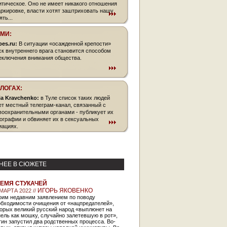
итическое. Оно не имеет никакого отношения
аркировке, власти хотят заштриховать нашу
ть...
СМИ:
bes.ru:
В ситуации «осажденной крепости»
ск внутреннего врага становится способом
еключения внимания общества.
БЛОГАХ:
ia Kravchenko:
в Туле список таких людей
ет местный телеграм-канал, связанный с
воохранительными органами - публикует их
ографии и обвиняет их в сексуальных
иациях.
НЕЕ В СЮЖЕТЕ
ЕМЯ СТУКАЧЕЙ
ИГОРЬ ЯКОВЕНКО
 МАРТА 2022 //
оим недавним заявлением по поводу
обходимости очищения от «нацпредателей»,
орых великий русский народ «выплюнет на
ель как мошку, случайно залетевшую в рот»,
ин запустил два родственных процесса. Во-