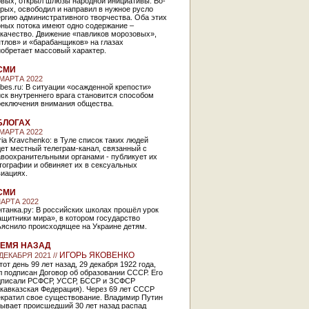
рвых, открыл шлюзы народной инициативы. Во-
рых, освободил и направил в нужное русло
ргию административного творчества. Оба этих
рных потока имеют одно содержание –
укачество. Движение «павликов морозовых»,
тлов» и «барабанщиков» на глазах
иобретает массовый характер.
СМИ
 МАРТА 2022
bes.ru: В ситуации «осажденной крепости»
ск внутреннего врага становится способом
реключения внимания общества.
БЛОГАХ
 МАРТА 2022
ia Kravchenko: в Туле список таких людей
ет местный телеграм-канал, связанный с
авоохранительными органами - публикует их
тографии и обвиняет их в сексуальных
виациях.
СМИ
МАРТА 2022
танка.ру: В российских школах прошёл урок
щитники мира», в котором государство
ъяснило происходящее на Украине детям.
ЕМЯ НАЗАД
ИГОРЬ ЯКОВЕНКО
 ДЕКАБРЯ 2021 //
тот день 99 лет назад, 29 декабря 1922 года,
 подписан Договор об образовании СССР. Его
дписали РСФСР, УССР, БССР и ЗСФСР
кавказская Федерация). Через 69 лет СССР
екратил свое существование. Владимир Путин
зывает происшедший 30 лет назад распад