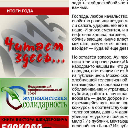
задать этой достойной част
важный.
Господа, любое начальство,
свойство рано или поздно м
ли сапога, ударившего его 
наше. И эпоха сменится, и 
нефтяная халява, нагрянет,
облизывающие нынче власть
мечтают, разумеется, денно
взойдет — куда ей еще дев
Но остается вопрос. Ау, пр
писатели и прочие умники! 
народом-то нашим вы что де
народом, состоящим не из 
из публики иной. Можно ска
хлебнувшей телевизионной к
питающейся в основном нена
оболваниванию и утративше
публики, работать почти на
воровать — дело доброе и н
стремящейся чуть ли не пог
конкурсы в соответствующие
телепрограмм, давным-давно
убивают «чурок» и прочих 
мало? Из публики, мечтающ
величайшего блага? Из пуб