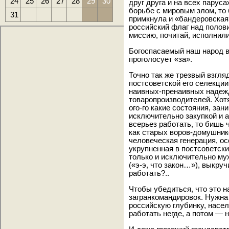
24
25
26
27
28
29
30
друг друга и на всех парус
борьбе с мировым злом, то 
31
примкнула и «бандеровская
российский флаг над полов
миссию, почитай, исполнили
Богоспасаемый наш народ в
проголосует «за».
Точно так же трезвый взгляд
постсоветской его селекции,
наивных-пренаивных надеж
товаропроизводителей. Хотя 
ого-го какие состояния, зан
исключительно закупкой и а
всерьез работать, то бишь 
как старых воров-домушник
человеческая генерация, ос
укрупненная в постсоветски
только и исключительно мух
(«э-э, что закон…»), выкру
работать?..
Чтобы убедиться, что это н
загранкомандировок. Нужна
российскую глубинку, насе
работать негде, а потом — н