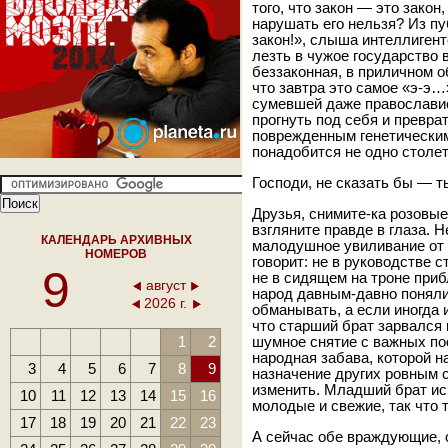
того, что закон — это зако
нарушать его нельзя? Из пу
закон!», слыша интеллигент
лезть в чужое государство
беззаконная, в приличном 
что завтра это самое «э-э…
сумевшей даже православие
прогнуть под себя и превра
поврежденным генетическим
понадобится не одно столе
Господи, не сказать бы — т
Друзья, снимите-ка розовые
взгляните правде в глаза. Н
КАЛЕНДАРЬ АРХИВНЫХ
малодушное увиливание от
НОМЕРОВ
говорит: не в руководстве с
9
не в сидящем на троне приб
август
народ давным-давно поняли 
2026 г.
обманывать, а если иногда 
что старший брат зарвался
1
2
шумное снятие с важных по
народная забава, которой н
3
4
5
6
7
8
9
назначение других ровным с
изменить. Младший брат ис
10
11
12
13
14
15
16
молодые и свежие, так что т
17
18
19
20
21
22
23
А сейчас обе враждующие, о