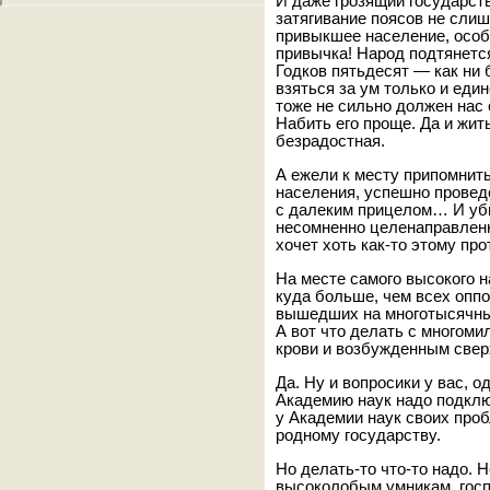
И даже грозящий государст
затягивание поясов не сли
привыкшее население, особ
привычка! Народ подтянетс
Годков пятьдесят — как ни 
взяться за ум только и еди
тоже не сильно должен нас 
Набить его проще. Да и жи
безрадостная.
А ежели к месту припомнит
населения, успешно провед
с далеким прицелом… И уби
несомненно целенаправленн
хочет хоть как-то этому пр
На месте самого высокого н
куда больше, чем всех опп
вышедших на многотысячный
А вот что делать с многом
крови и возбужденным свер
Да. Ну и вопросики у вас, о
Академию наук надо подклю
у Академии наук своих проб
родному государству.
Но делать-то что-то надо.
высоколобым умникам, гос