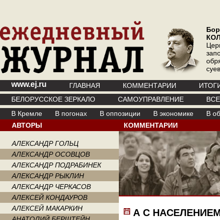
Бор
КО
Цер
зап
обр
суе
www.ej.ru
ГЛАВНАЯ
КОММЕНТАРИИ
ИТОГ
БЕЛОРУССКОЕ ЗЕРКАЛО
САМОУПРАВЛЕНИЕ
ВС
В Кремле
В погонах
В оппозиции
В экономике
В о
АВТОРЫ
КОММЕНТАРИИ
АЛЕКСАНДР ГОЛЬЦ
АЛЕКСАНДР ОСОВЦОВ
АЛЕКСАНДР ПОДРАБИНЕК
АЛЕКСАНДР РЫКЛИН
АЛЕКСАНДР ЧЕРКАСОВ
АЛЕКСЕЙ КОНДАУРОВ
АЛЕКСЕЙ МАКАРКИН
А С НАСЕЛЕНИЕМ
АНАТОЛИЙ БЕРШТЕЙН