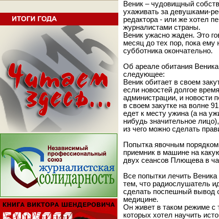
Веник – чудовищный собстве
ухаживать за девушками-ре
редактора - или же хотел п
журналистами страны.
Веник ужасно жаден. Это го
месяц до тех пор, пока ему
субботника окончательно.
Об ареале обитания Веника
следующее:
Веник обитает в своем заку
если новостей долгое время
администрации, и новости п
в своем закутке на волне 91
едет к месту ужина (а на уж
нибудь значительное лицо)
из чего можно сделать прав
Попытка явочным порядком,
приемник в машине на каку
двух сеансов Плющева в ча
Все попытки лечить Веника
тем, что радиослушатель ид
сделать поспешный вывод о 
медицине.
Он живет в таком режиме с 
которых хотел научить исто