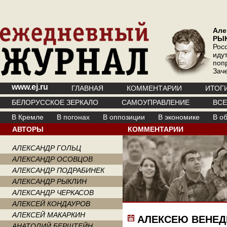
Але
РЫ
Рос
иду
поп
Зач
www.ej.ru
ГЛАВНАЯ
КОММЕНТАРИИ
ИТОГ
БЕЛОРУССКОЕ ЗЕРКАЛО
САМОУПРАВЛЕНИЕ
ВС
В Кремле
В погонах
В оппозиции
В экономике
В о
АВТОРЫ
КОММЕНТАРИИ
АЛЕКСАНДР ГОЛЬЦ
АЛЕКСАНДР ОСОВЦОВ
АЛЕКСАНДР ПОДРАБИНЕК
АЛЕКСАНДР РЫКЛИН
АЛЕКСАНДР ЧЕРКАСОВ
АЛЕКСЕЙ КОНДАУРОВ
АЛЕКСЕЙ МАКАРКИН
АЛЕКСЕЮ ВЕНЕДИ
АНАТОЛИЙ БЕРШТЕЙН