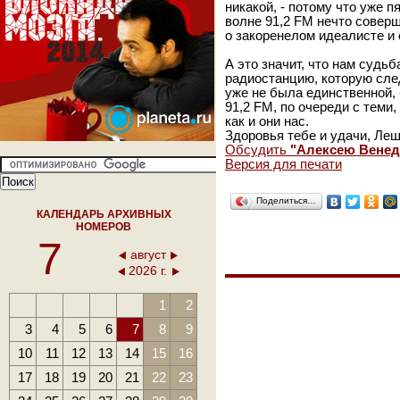
никакой, - потому что уже 
волне 91,2 FM нечто соверш
о закоренелом идеалисте и
А это значит, что нам судь
радиостанцию, которую сле
уже не была единственной, 
91,2 FM, по очереди с теми
как и они нас.
Здоровья тебе и удачи, Ле
Обсудить
"Алексею Венеди
Версия для печати
Поделиться…
КАЛЕНДАРЬ АРХИВНЫХ
НОМЕРОВ
7
август
2026 г.
1
2
3
4
5
6
7
8
9
10
11
12
13
14
15
16
17
18
19
20
21
22
23