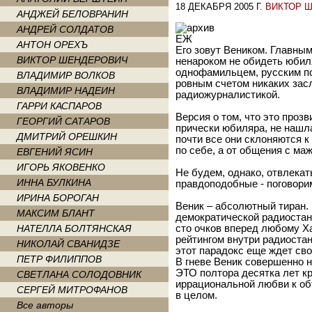
18 ДЕКАБРЯ 2005 Г.
ВИКТОР 
АНДЖЕЙ БЕЛОВРАНИН
АНДРЕЙ СОЛДАТОВ
АНТОН ОРЕХЪ
Его зовут Веником. Главным
ВИКТОР ШЕНДЕРОВИЧ
ненароком не обидеть юбил
однофамильцем, русским по
ВЛАДИМИР ВОЛКОВ
ровным счетом никаких зас
ВЛАДИМИР НАДЕИН
радиожурналистикой.
ГАРРИ КАСПАРОВ
Версия о том, что это проз
ГЕОРГИЙ САТАРОВ
прически юбиляра, не нашл
ДМИТРИЙ ОРЕШКИН
почти все они склоняются к
по себе, а от общения с м
ЕВГЕНИЙ ЯСИН
ИГОРЬ ЯКОВЕНКО
Не будем, однако, отвлекат
ИННА БУЛКИНА
правдоподобные - поговори
ИРИНА БОРОГАН
Веник – абсолютный тиран.
МАКСИМ БЛАНТ
демократической радиостанц
НАТЕЛЛА БОЛТЯНСКАЯ
сто очков вперед любому Х
рейтингом внутри радиоста
НИКОЛАЙ СВАНИДЗЕ
этот парадокс еще ждет св
ПЕТР ФИЛИППОВ
В гневе Веник совершенно н
ЭТО полтора десятка лет кр
СВЕТЛАНА СОЛОДОВНИК
иррациональной любви к об
СЕРГЕЙ МИТРОФАНОВ
в целом.
Все авторы