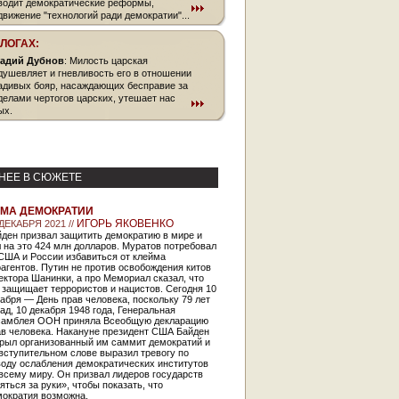
водит демократические реформы,
движение "технологий ради демократии"...
БЛОГАХ:
адий Дубнов
: Милость царская
душевляет и гневливость его в отношении
адивых бояр, насаждающих бесправие за
делами чертогов царских, утешает нас
ых.
НЕЕ В СЮЖЕТЕ
МА ДЕМОКРАТИИ
ИГОРЬ ЯКОВЕНКО
 ДЕКАБРЯ 2021 //
йден призвал защитить демократию в мире и
 на это 424 млн долларов. Муратов потребовал
США и России избавиться от клейма
агентов. Путин не против освобождения китов
ектора Шанинки, а про Мемориал сказал, что
 защищает террористов и нацистов. Сегодня 10
абря — День прав человека, поскольку 79 лет
ад, 10 декабря 1948 года, Генеральная
самблея ООН приняла Всеобщую декларацию
ав человека. Накануне президент США Байден
крыл организованный им саммит демократий и
вступительном слове выразил тревогу по
воду ослабления демократических институтов
всему миру. Он призвал лидеров государств
яться за руки», чтобы показать, что
мократия возможна.