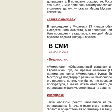
допрашивать. В правовом государстве, Росс
это было, и мне пришлось самому обеспечив
уголовное дело», — сказал Мурад Мусаев
секретно».
«Кавказский узел»
:
В прошедшем у Мусаевых 13 января обыск
Следственного комитета, был обнаружен пи
был проведен и в квартире, с которой Мус
Мусаева адвокат Алаудин Мусаев.
В СМИ
22 ИЮЛЯ 2014
«Ведомости»
:
«Мемориал», «Общественный вердикт» и
Европейский суд по правам человека (Е
напоминает юрист «Мемориала» Фуркат Ти
Мосгорсуд подтвердит решение Замоскворе
его решение, потому что Минюст не проводи
прокуратура, а мы не можем обжаловать д
организацию фактического права на защиту, 
Интерфакс
:
Таким образом, реестр иноагентов на т
организациях. В начале июня в этот списо
"Голос" и общественная организация в защи