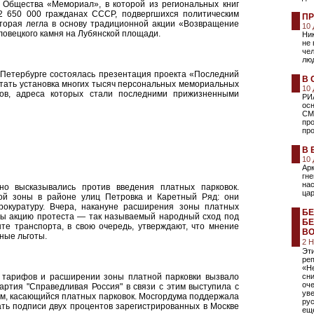
 Общества «Мемориал», в которой из региональных книг
 650 000 гражданах СССР, подвергшихся политическим
ПР
оторая легла в основу традиционной акции «Возвращение
10
ловецкого камня на Лубянской площади.
Ни
не 
че
лю
т-Петербурге состоялась презентация проекта «Последний
В 
стать установка многих тысяч персональных мемориальных
10
ов, адреса которых стали последними прижизненными
РИ
ос
СМИ
пр
про
В 
10
Ар
гне
на
но высказывались против введения платных парковок.
цар
ой зоны в районе улиц Петровка и Каретный Ряд: они
окуратуру. Вчера, накануне расширения зоны платных
БЕ
квы акцию протеста — так называемый народный сход под
БЕ
нте транспорта, в свою очередь, утверждают, что мнение
ВО
ные льготы.
2 
Эт
ре
«Не
 тарифов и расширении зоны платной парковки вызвало
сни
оче
артия "Справедливая Россия" в связи с этим выступила с
ув
м, касающийся платных парковок. Мосгордума поддержала
рус
ть подписи двух процентов зарегистрированных в Москве
ещ