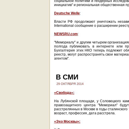
социальной политики и гендерных исследов
инициатив" и региональная общественная п
Deutsche Welle
:
Власти РФ продолжают уничтожать незави
International сообщение о расширении реест
NEWSRU.com
:
"Мемориалу" и другим четырем организациям
полгода публиковать в интернете или п
Бухгалтерия этих НКО теперь подлежит обя
реестр, могут распространять свои материа
агентом".
В СМИ
29 ОКТЯБРЯ 2014
«Свобода»:
На Лубянской площади, у Соловецкого камн
правозащитного центра "Мемориал" будут
расстрелянных в Москве в годы сталинского
возраст, профессия, дата расстрела.
«Эхо Москвы»: