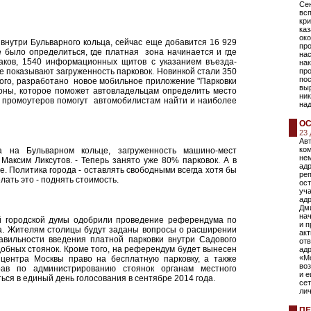
Се
всп
кри
каз
око
внутри Бульварного кольца, сейчас еще добавится 16 929
пр
 было определиться, где платная зона начинается и где
нас
наков, 1540 информационных щитов с указанием въезда-
нак
 показывают загруженность парковок. Новинкой стали 350
пр
пос
того, разработано новое мобильное приложение "Парковки
вы
зоны, которое поможет автовладельцам определить место
ник
0 промоутеров помогут автомобилистам найти и наиболее
на
ОС
23
Ав
ко
а на Бульварном кольце, загруженность машино-мест
не
Максим Ликсутов. - Теперь занято уже 80% парковок. А в
адр
е. Политика города - оставлять свободными всегда хотя бы
ре
ать это - поднять стоимость.
ос
уч
адр
Дм
на
ой городской думы одобрили проведение референдума по
и 
да. Жителям столицы будут заданы вопросы о расширении
акт
равильности введения платной парковки внутри Садового
отв
обных стоянок. Кроме того, на референдум будет вынесен
адр
«Мо
 центра Москвы право на бесплатную парковку, а также
во
ав по администрированию стоянок органам местного
и 
ся в единый день голосования в сентябре 2014 года.
сет
лич
ПЕ