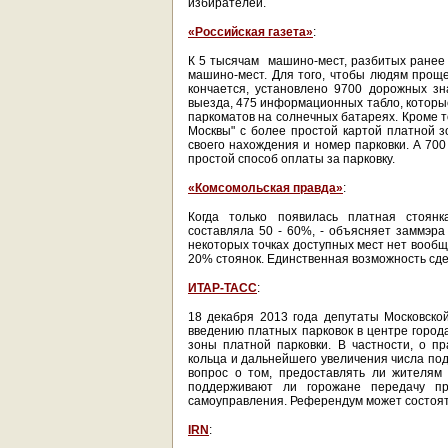
избирателей.
«Российская газета»
:
К 5 тысячам машино-мест, разбитых ранее 
машино-мест. Для того, чтобы людям проще
кончается, установлено 9700 дорожных з
выезда, 475 информационных табло, которые
паркоматов на солнечных батареях. Кроме 
Москвы" с более простой картой платной 
своего нахождения и номер парковки. А 70
простой способ оплаты за парковку.
«Комсомольская правда»
:
Когда только появилась платная стоянк
составляла 50 - 60%, - объясняет заммэра 
некоторых точках доступных мест нет вообщ
20% стоянок. Единственная возможность сдел
ИТАР-ТАСС
:
18 декабря 2013 года депутаты Московск
введению платных парковок в центре горо
зоны платной парковки. В частности, о п
кольца и дальнейшего увеличения числа под
вопрос о том, предоставлять ли жителям
поддерживают ли горожане передачу пр
самоуправления. Референдум может состоять
IRN
: