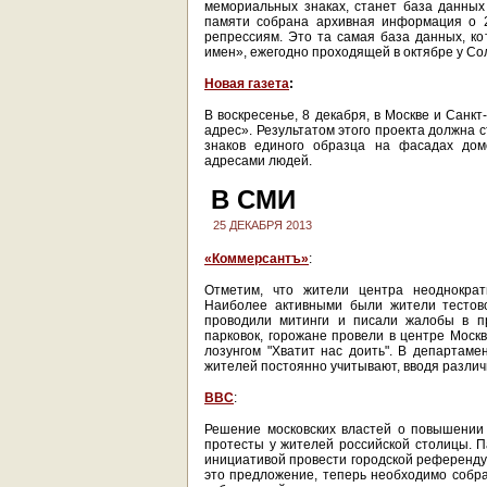
мемориальных знаках, станет база данных
памяти собрана архивная информация о 2
репрессиям. Это та самая база данных, к
имен», ежегодно проходящей в октябре у Со
Новая газета
:
В воскресенье, 8 декабря, в Москве и Санк
адрес». Результатом этого проекта должна 
знаков единого образца на фасадах дом
адресами людей.
В СМИ
25 ДЕКАБРЯ 2013
«Коммерсантъ»
:
Отметим, что жители центра неоднократ
Наиболее активными были жители тестов
проводили митинги и писали жалобы в пр
парковок, горожане провели в центре Мос
лозунгом "Хватит нас доить". В департаме
жителей постоянно учитывают, вводя различ
ВВС
:
Решение московских властей о повышении
протесты у жителей российской столицы. П
инициативой провести городской референду
это предложение, теперь необходимо собра