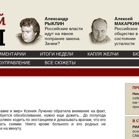
Александр
Алексей
РЫКЛИН
МАКАРКИН
Российские власти
Российское
идут на явное
общество в
попрание закона.
состоянии
Зачем?
усталости
ММЕНТАРИИ
ИТОГИ НЕДЕЛИ
КАПЛЯ ЖЕЛЧИ
БЮ
ОУПРАВЛЕНИЕ
ВСЕ СЮЖЕТЫ
ПР
Ник
себ
как
про
авие и мир» Ксения Лученко обратила внимание на факт,
ебуется обезболивание, нужно еще дожить... До полугода
должен ходить по инстанциям и доказывать врачам, что его
В 
лать снимки. Никто кроме больного и его родных не
РИА
и на минуту.
осн
СМИ