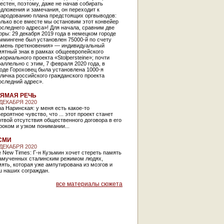
естен, поэтому, даже не начав собирать
дложения и замечания, он переходит к
народованию плана предстоящих оргвыводов:
лько все вместе мы остановим этот конвейер
следнего адреса»! Для начала, сравним две
ры: 29 декабря 2019 года в немецком городе
ммингене был установлен 75000-й по счету
амень преткновения» — индивидуальный
мятный знак в рамках общеевропейского
ориального проекта «Stolpersteine»; почти
аллельно с этим, 7 февраля 2020 года, в
оде Гороховец была установлена 1000-я
личка российского гражданского проекта
оследний адрес».
ЯМАЯ РЕЧЬ
 ДЕКАБРЯ 2020
а Наринская: у меня есть какое-то
ероятное чувство, что ... этот проект станет
твой отсутствия общественного договора в его
оком и узком понимании...
СМИ
 ДЕКАБРЯ 2020
 New Times: Г-н Кузьмин хочет стереть память
замученных сталинским режимом людях,
ять, которая уже ампутирована из мозгов и
ш наших сограждан.
все материалы сюжета