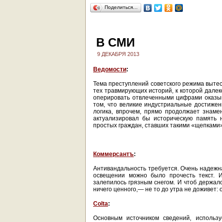
Поделиться…
В СМИ
9 ДЕКАБРЯ 2013
Ведомости
:
Тема преступлений советского режима выте
тех травмирующих историй, к которой далеко
оперировать отвлеченными цифрами оказы
том, что великие индустриальные достиж
логика, впрочем, прямо продолжает знаме
актуализировал бы историческую память 
простых граждан, ставших такими «щепками»
Коммерсантъ
:
Антивандальность требуется. Очень надежна
освещении можно было прочесть текст. 
залепилось грязным снегом. И чтоб держало
ничего ценного,— не то до утра не доживет: о
Colta
:
Основным источником сведений, использ