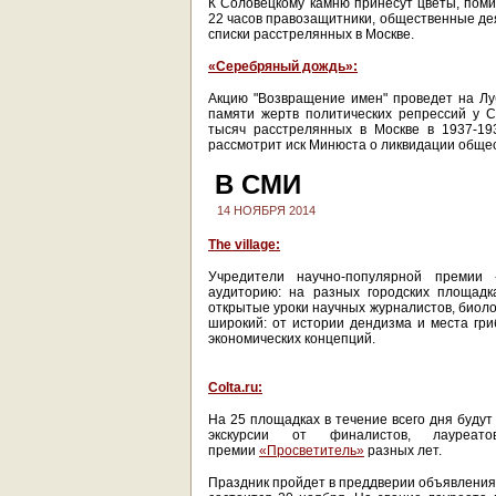
К Соловецкому камню принесут цветы, пом
22 часов правозащитники, общественные дея
списки расстрелянных в Москве.
«Серебряный дождь»:
Акцию "Возвращение имен" проведет на Лу
памяти жертв политических репрессий у С
тысяч расстрелянных в Москве в 1937-19
рассмотрит иск Минюста о ликвидации обще
В СМИ
14 НОЯБРЯ 2014
The village:
Учредители научно-популярной премии
аудиторию: на разных городских площадк
открытые уроки научных журналистов, биоло
широкий: от истории дендизма и места гри
экономических концепций.
Colta.ru:
На 25 площадках в течение всего дня будут
экскурсии от финалистов, лауреат
премии
«Просветитель»
разных лет.
Праздник пройдет в преддверии объявления 