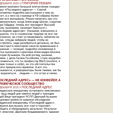
ГРИГОРИЙ РЕВЗИН
 ДЕКАБРЯ 2020 //
 меня произвел большое впечатление скандал
круг «Последнего адреса» — Сергей
рхоменко подробно рассказывал о нем на
е», а у него на странице в FB собраны более-
ее все материалы. Решил написать про это.
менательно, когда Александр Шохин, соратник
ра Гайдара, теперь вот президент Высшей
лы экономики, начинает бороться с
оследним адресом». Указывая, взвешенно и
уратно, что в сталинском терроре не все так
означно, не стоит устанавливать таблички на
ах, откуда забирали людей, чтобы их
стрелять, надо разобраться детально, не был
 расстрел в некотором смысле правильным и
зумным — позиция, подробно изложенная в
атье нынешнего соратника Александра Шохина
трия Кузьмина. На мой взгляд, начиная,
жем, с дела Гасана Гусейнова, стало неудобно
знаваться, что ты профессор ВШЭ (коллеги, я
орю только о себе), но это обстоятельства
его прекрасного времени. А вот что,
зывается, и реформаторы были такими, как бы
о выразиться… людьми — это остро и свежо.
ОСЛЕДНИЙ АДРЕС» — НЕ КОНВЕЙЕР, А
ЛОВЕЧЕСКОЕ СООБЩЕСТВО
ПОСЛЕДНИЙ АДРЕС
 ДЕКАБРЯ 2020 //
ажданскую инициативу остановить невозможно:
 труд людей для памяти людей о трагедии
дей Вице-президент РСПП Дмитрий Кузьмин
едложил провести широкое обсуждение
ажданской инициативы «Последний адрес»,
вался выслушать все «за» и «против»,
бщить и обнародовать результат. Результат
от, впрочем, Дмитрию Владимировичу заранее