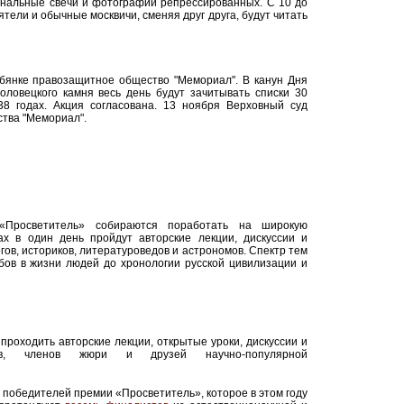
инальные свечи и фотографии репрессированных. С 10 до
тели и обычные москвичи, сменяя друг друга, будут читать
бянке правозащитное общество "Мемориал". В канун Дня
оловецкого камня весь день будут зачитывать списки 30
38 годах. Акция согласована. 13 ноября Верховный суд
ства "Мемориал".
 «Просветитель» собираются поработать на широкую
ах в один день пройдут авторские лекции, дискуссии и
гов, историков, литературоведов и астрономов. Спектр тем
бов в жизни людей до хронологии русской цивилизации и
 проходить авторские лекции, открытые уроки, дискуссии и
ов, членов жюри и друзей научно-популярной
победителей премии «Просветитель», которое в этом году