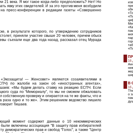
ии 21 века. Я мог такое когда-либо предположить? Нет! Но
изв
ать явку этих свидетелей. И за это против меня возбудили
пре
об
 на пресс-конференции в редакции газеты «Совершенно
«То
«По
циф
Ме
«К
па
е, в результате которого, по утверждению сотрудников
мем
столет, приняли участие свыше 20 человек, причем обыск
пар
аевы съехали еще два года назад, рассказал отец Мурада
гор
таб
«П
ПР
16
Анн
нев
жер
шир
 «Экозащита! — Женсовет» являются созаявителями в
В 
СПЧ) по жалобе на закон об «иностранных агентах»,
16
шаев: «Мы будем делать ставку на реакцию ЕСПЧ. Если
The
цкого суда по “Мемориалу”, то мы не сможем обжаловать
о 
л собственную проверку и опирается на те же факты, что и
пам
ва раза одно и то же». Этим решением ведомство лишило
ду
говорит Тишаев.
екущий момент содержит данные о 10 некоммерческих
к были включены ассоциация "В защиту прав избирателей
ту демократических прав и свобод "Голос", а также "Центр