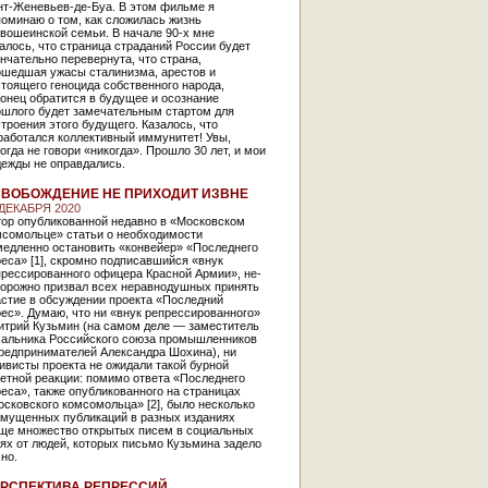
нт-Женевьев-де-Буа. В этом фильме я
оминаю о том, как сложилась жизнь
вошеинской семьи. В начале 90-х мне
алось, что страница страданий России будет
нчательно перевернута, что страна,
ошедшая ужасы сталинизма, арестов и
тоящего геноцида собственного народа,
онец обратится в будущее и осознание
ошлого будет замечательным стартом для
троения этого будущего. Казалось, что
работался коллективный иммунитет! Увы,
огда не говори «никогда». Прошло 30 лет, и мои
дежды не оправдались.
ВОБОЖДЕНИЕ НЕ ПРИХОДИТ ИЗВНЕ
 ДЕКАБРЯ 2020
тор опубликованной недавно в «Московском
мсомольце» статьи о необходимости
медленно остановить «конвейер» «Последнего
еса» [1], скромно подписавшийся «внук
прессированного офицера Красной Армии», не­
торожно призвал всех неравнодушных принять
астие в обсуждении проекта «Последний
ес». Думаю, что ни «внук репрессированного»
итрий Кузьмин (на самом деле — заместитель
чальника Российского союза промышленников
предпринимателей Александра Шохина), ни
ивисты проекта не ожидали такой бурной
етной реакции: помимо ответа «Последнего
еса», также опубликованного на страницах
сковского комсомольца» [2], было несколько
змущенных пуб­ликаций в разных изданиях
еще множество открытых писем в социальных
ях от людей, которых письмо Кузьмина задело
но.
РСПЕКТИВА РЕПРЕССИЙ