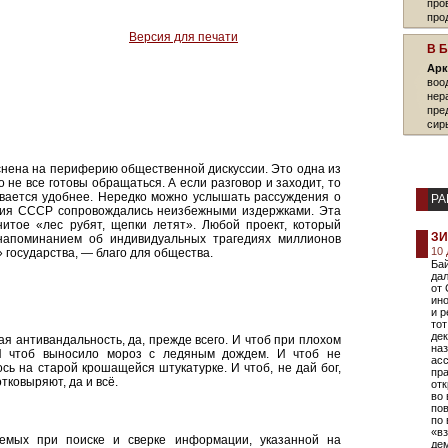
про
про
Версия для печати
В 
Арк
воо
нер
пре
сир
снена на периферию общественной дискуссии. Это одна из
 не все готовы обращаться. А если разговор и заходит, то
вается удобнее. Нередко можно услышать рассуждения о
РА
ения СССР сопровождались неизбежными издержками. Эта
нитое «лес рубят, щепки летят». Любой проект, который
ЗИ
напоминанием об индивидуальных трагедиях миллионов
10
 государства, — благо для общества.
Ба
дал
от 
ино
и р
тот
дек
я антивандальность, да, прежде всего. И чтоб при плохом
наз
И чтоб выносило мороз с ледяным дождем. И чтоб не
ас
сь на старой крошащейся штукатурке. И чтоб, не дай бог,
пр
тковыряют, да и всё.
от
во 
по
по 
«вз
уемых при поиске и сверке информации, указанной на
де