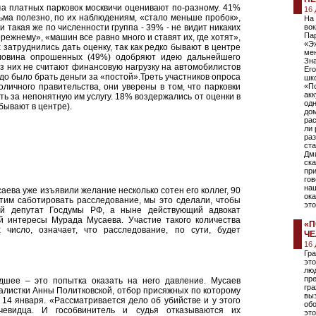
а платных парковок москвичи оценивают по-разному. 41%
16
ьма полезно, по их наблюдениям, «стало меньше пробок»,
На
 такая же по численности группа - 39% - не видит никаких
во
Па
ежнему», «машин все равно много и ставят их, где хотят»,
«Эх
 затруднились дать оценку, так как редко бывают в центре
мен
ловина опрошенных (49%) одобряют идею дальнейшего
Зна
з них не считают финансовую нагрузку на автомобилистов
Его
адо было брать деньги за «постой».Треть участников опроса
шко
личного правительства, они уверены в том, что парковки
«П
акк
ть за непонятную им услугу. 18% воздержались от оценки в
одн
бывают в центре).
дом
рас
ли
ра
ст
Дми
ска
при
гов
наш
ева уже изъявили желание несколько сотен его коллег, 90
ока
отим саботировать расследование, мы это сделали, чтобы
эт
й депутат Госдумы РФ, а ныне действующий адвокат
й интересы Мурада Мусаева. Участие такого количества
«П
 число, означает, что расследование, по сути, будет
ЧЕ
16
Гр
это
лю
пр
шее – это попытка оказать на него давление. Мусаев
гр
алистки Анны Политковской, отбор присяжных по которому
выз
14 января. «Рассматривается дело об убийстве и у этого
обо
чевидца. И гособвинитель и судья отказываются их
эт