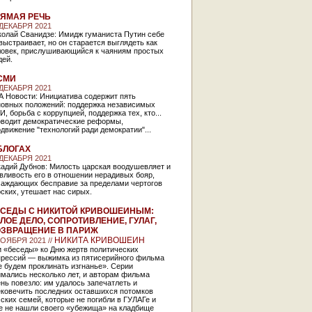
ЯМАЯ РЕЧЬ
 ДЕКАБРЯ 2021
колай Сванидзе: Имидж гуманиста Путин себе
выстраивает, но он старается выглядеть как
ловек, прислушивающийся к чаяниям простых
дей.
СМИ
 ДЕКАБРЯ 2021
А Новости: Инициатива содержит пять
новных положений: поддержка независимых
, борьба с коррупцией, поддержка тех, кто...
оводит демократические реформы,
движение "технологий ради демократии"...
БЛОГАХ
 ДЕКАБРЯ 2021
кадий Дубнов: Милость царская воодушевляет и
вливость его в отношении нерадивых бояр,
саждающих бесправие за пределами чертогов
ских, утешает нас сирых.
СЕДЫ С НИКИТОЙ КРИВОШЕИНЫМ:
ЛОЕ ДЕЛО, СОПРОТИВЛЕНИЕ, ГУЛАГ,
ЗВРАЩЕНИЕ В ПАРИЖ
НИКИТА КРИВОШЕИН
НОЯБРЯ 2021 //
и «беседы» ко Дню жертв политических
прессий — выжимка из пятисерийного фильма
 будем проклинать изгнанье». Серии
мались несколько лет, и авторам фильма
нь повезло: им удалось запечатлеть и
ековечить последних оставшихся потомков
ских семей, которые не погибли в ГУЛАГе и
е не нашли своего «убежища» на кладбище