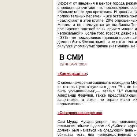
Эффект от введения в центре города режим
опрошенных считают, что нововведение вес
«больше места для прохожих». И практически
положительных перемен. «Все осталось по-пр
- заключают в этой группе. 20% опрошенных
Москвы и не пользуются автомобилем.По
расширения платной зоны, причем многие и
непосильной и, более того, говорят, давно н
- 33% - не поддерживает данный проект сто
должны быть бесплатными, и не хотят плати
силу уже упомянутых причин (нет машин, не 
В СМИ
29 ЯНВАРЯ 2014
«Коммерсантъ»
:
О своем намерении защищать господина Муса
из которых уже вступили в дело. "Мы не х
быть услышанными",— заявил "Ъ" бывши
Александр Федулов, также представляющи
защитников, а закон не ограничивает их
парализовано.
«Совершенно секретно»
:
Сам Мурад Мусаев уверен, что произошед
связывает обыски с делом об убийстве журн
должен был начаться на следующий день – 
убийства есть два непосредственных о