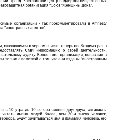
аний", фонд "Костромской центр поддержки общественных
равозащитная организация "Союз "Женщины Дона".
симые организации - так прокомментировали в Amnesty
ра "иностранных агентов".
, оказавшимся в черном списке, теперь необходимо раз в
редоставлять СМИ информацию о своей деятельности.
зательному аудиту. Более того, организации, попавшие в
лы только с пометкой о том, что они изданы "иностранным
я с 10 утра до 10 вечера сменяя друг друга, активисты
 читать имена людей более, чем 30-и тысяч человек,
 террора. Будут зачитываться имя и фамилия человека, его