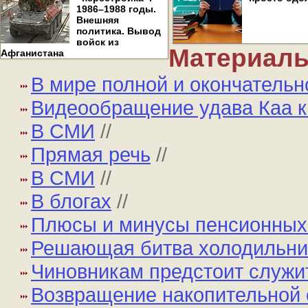
1986–1988 годы.
Внешняя
политика. Вывод
войск из
Материалы
Афганистана
В мире полной и окончательн
Видеообращение удава Каа к
В СМИ
//
Прямая речь
//
В СМИ
//
В блогах
//
Плюсы и минусы пенсионных
Решающая битва холодильник
Чиновникам предстоит служи
Возвращение накопительной