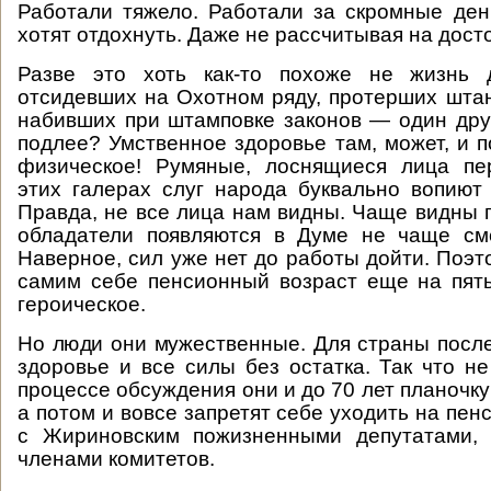
Работали тяжело. Работали за скромные ден
хотят отдохнуть. Даже не рассчитывая на дост
Разве это хоть как-то похоже не жизнь 
отсидевших на Охотном ряду, протерших шта
набивших при штамповке законов — один дру
подлее? Умственное здоровье там, может, и п
физическое! Румяные, лоснящиеся лица пе
этих галерах слуг народа буквально вопиют
Правда, не все лица нам видны. Чаще видны п
обладатели появляются в Думе не чаще см
Наверное, сил уже нет до работы дойти. Поэт
самим себе пенсионный возраст еще на пят
героическое.
Но люди они мужественные. Для страны после
здоровье и все силы без остатка. Так что не
процессе обсуждения они и до 70 лет планочку 
а потом и вовсе запретят себе уходить на пен
с Жириновским пожизненными депутатами, 
членами комитетов.