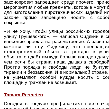
законопроект запрещает, среди прочего, прин
мероприятия любые предметы, которые могут 
для изготовления пиротехнических изделий ил
законе прямо запрещено носить с собо
покрышки.
«Я не хочу, чтобы улицы российских город
улицу Грушевского», — написал Сидякин в св
внесение проекта на рассмотрение. А разве к
кажется ли г-ну Сидякину, что превраща
строгорежимный объект, а граждан в узни
объекта, он даёт им куда больше поводов для 
чем если бы страна наша дышала свободой
Против порядка и свободы люди не бунтуют
тирании и беззакония. И в нормальной стране,
не ущемляют, особой нужды носить с со
площади у граждан не возникает.
Tamara Resheten
:
Сегодня в госдуре профилактика после вче
медвежьей болезни, в результате которого слу