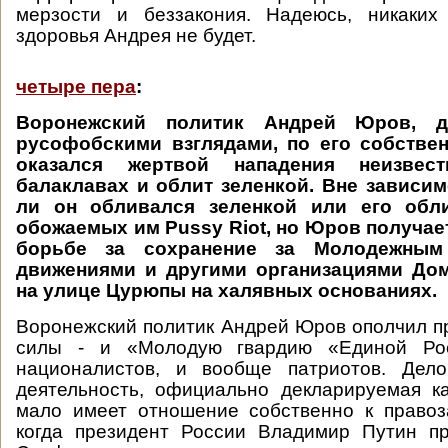
мерзости и беззакония. Надеюсь, никаких
здоровья Андрея не будет.
четыре пера
:
Воронежский политик Андрей Юров, д
русофобскими взглядами, по его собстве
оказался жертвой нападения неизве
балаклавах и облит зеленкой. Вне зависим
ли он обливался зеленкой или его обл
обожаемых им Pussy Riot, но Юров получае
борьбе за сохранение за Молодежным
движениями и другими организациями Дом
на улице Цурюпы на халявных основаниях.
Воронежский политик Андрей Юров ополчил п
силы - и «Молодую гвардию «Единой Рос
националистов, и вообще патриотов. Дел
деятельность, официально декларируемая к
мало имеет отношение собственно к правоз
когда президент России Владимир Путин п