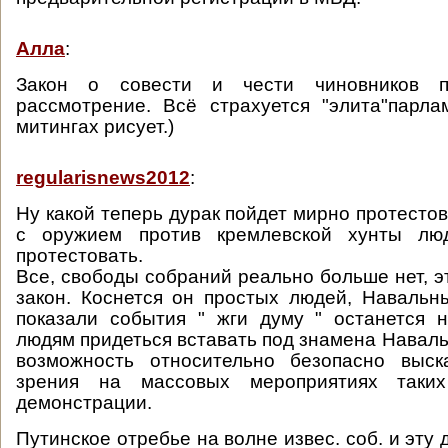
Алла
:
Закон о совести и чести чиновников 
рассмотрение. Всё страхуется "элита"парла
митингах рисует.)
regularisnews2012
:
Ну какой теперь дурак пойдет мирно протестов
с оружием против кремлевской хунты лю
протестовать.
Все, свободы собраний реально больше нет, э
закон. Коснется он простых людей, Навальн
показали события " жги думу " останется 
людям придеться вставать под знамена Наваль
возможность относительно безопасно выск
зрения на массовых мероприятиях таки
демонстрации.
Путинское отребье на волне извес. соб. и эту 