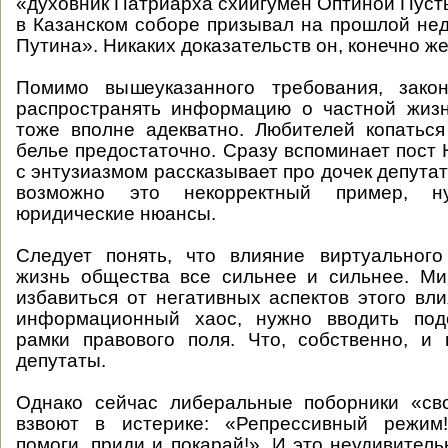
«духовник Патриарха схиигумен Оптиной Пуст
в Казанском соборе призывал на прошлой нед
Путина». Никаких доказательств он, конечно же
Помимо вышеуказанного требования, закон
распространять информацию о частной жизн
тоже вполне адекватно. Любителей копатьс
белье предостаточно. Сразу вспоминает пост 
с энтузиазмом рассказывает про дочек депута
возможно это некорректный пример, н
юридические нюансы.
Следует понять, что влияние виртуального
жизнь общества все сильнее и сильнее. Ми
избавиться от негативных аспектов этого вли
информационный хаос, нужно вводить под
рамки правового поля. Что, собственно, и
депутаты.
Однако сейчас либеральные поборники «св
взвоют в истерике: «Репрессивный режим
помоги, приди и покарай!». И это неудивител