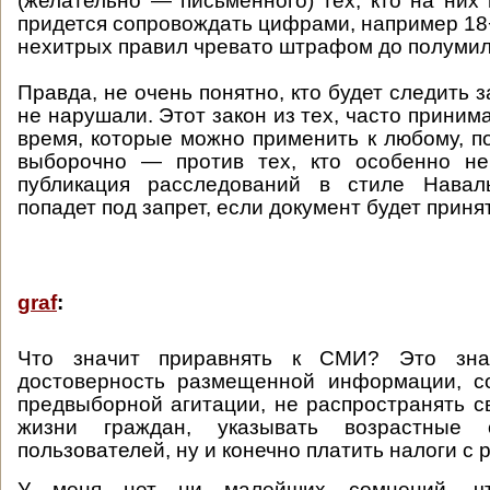
(желательно — письменного) тех, кто на них
придется сопровождать цифрами, например 18
нехитрых правил чревато штрафом до полумил
Правда, не очень понятно, кто будет следить з
не нарушали. Этот закон из тех, часто прини
время, которые можно применить к любому, п
выборочно — против тех, кто особенно не
публикация расследований в стиле Навал
попадет под запрет, если документ будет принят
graf
:
Что значит приравнять к СМИ? Это зна
достоверность размещенной информации, с
предвыборной агитации, не распространять с
жизни граждан, указывать возрастные 
пользователей, ну и конечно платить налоги с 
У меня нет ни малейших сомнений, чт