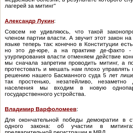
лагерей за митинг"
Александр Лукин
:
Совсем не удивляюсь, что такой законопр
членом партии власти. А звучит этот закон н
языке теперь так: конечно в Конституции ест
но это де-юре, а на практике де-факто 
узурпирования власти отменяем действие конс
мы сначала запретим проводить митинг, а по
протестовать и мешать нам плохо управлять и
решению нашего Басманного суда 5 лет лиш
так простенько, незатейливо, незаметно
населения мы входим в новую однопар
государственного устройства.
Владимир Варфоломеев
:
Для окончательной победы демократии в с
одного закона: об участии в митинга
предварительной регистрации в МВД.