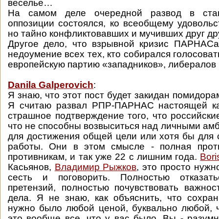
веселье…
На самом деле очередной развод в стан
оппозиции состоялся, ко всеобщему удовольс
но тайно конфликтовавших и мучивших друг др
Другое дело, что взрывной кризис ПАРНАСа
недоумение всех тех, кто собирался голосова
европейскую партию «западников», либералов 
Danila Galperovich
:
Я знаю, что этот пост будет закидан помидора
Я считаю развал РПР-ПАРНАС настоящей ка
страшное подтверждение того, что российски
что не способны возвыситься над личными ам
для достижения общей цели или хотя бы для
работы. Они в этом смысле - полная прот
противникам, и так уже 22 с лишним года.
Bor
Касьянов,
Владимир Рыжков
, это просто нужн
сесть и поговорить. Полностью отказат
претензий, полностью почувствовать важно
дела. Я не знаю, как объяснить, что сохра
нужно было любой ценой, буквально любой, ч
это вообще все, что у вас было. Вы - разум