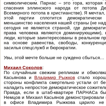
символическим. Парнас – это гора, которая
спасения эллинского народа от потопа Де
Всемирного потопа в христианстве). Я мечтал,
этой партии сплотится демократически 
меньшинство населения нашей страны (не над
сегодня не является страной, где демократ
права человека являются доминирующими), 
люди, которые заинтересованы в реальном п
на основе равенства, свободы, конкуренц
засилья спецслужб и бюрократии.
Увы, этой мечте больше не суждено сбыться…
Михаил Соколов
:
По случайным свежим репликам и обмолв
Касьянова и
Владимир Рыжков
стало хорош
стороны конфликта смертельно устали от б
наладить непростое демократическое сожитель
Правда, если в штаб-квартире ПАРНАСа бы
Немцов и Михаил Касьянов демонстрировали п
в офисе Владимира Рыжкова царило не