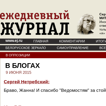
Сер
МИ
Ино
отв
тол
«я»
www.ej.ru
ГЛАВНАЯ
КОММЕНТАРИИ
ИТОГ
БЕЛОРУССКОЕ ЗЕРКАЛО
САМОУПРАВЛЕНИЕ
ВС
В ОППОЗИЦИИ
В БЛОГАХ
9 ИЮНЯ 2015
Сергей Нетребский:
Браво, Жанна! И спасибо "Ведомостям" за стой