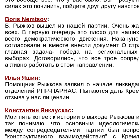
силах это починить, пойдите друг другу навстре
Boris Nemtsov
:
В. Рыжков вышел из нашей партии. Очень жа
всех. В первую очередь это плохо для наших
всего демократического движения. Наканун
согласовали и вместе внесли документ О стра
главная задача- победа на региональны
выборах. Договорились, что все трое сопр
активно работать в этом направлении.
Илья Яшин
:
Помощник Рыжкова заявил о начале ликвида
отделений РПР-ПАРНАС. Пытаются дать Крем
отзыва у нас лицензии.
Константин Янкаускас
:
Мои пять копеек к истории о выходе Рыжкова
так понимаю, что основным идеологическ
между сопредседателями партии был вопр
"конструктивного взаимодействия" с Кре