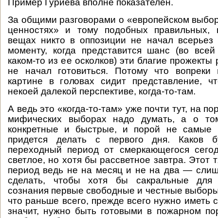
Пример Гуриева вполне показателен.
За общими разговорами о «европейском выбо
ценностях» и тому подобных правильных, 
вещах никто в оппозиции не начал всерьез 
моменту, когда представится шанс (во все
каком-то из ее осколков) эти благие прожекты
не начал готовиться. Потому что вопреки 
картине в головах сидит представление, ч
некоей далекой перспективе, когда-то-там.
А ведь это «когда-то-там» уже почти тут, на по
мифических выборах надо думать, а о том
конкретные и быстрые, и порой не самые 
придется делать с первого дня. Каков б
переходный период от смеркающегося сегод
светлое, но хотя бы рассветное завтра. Этот
период ведь не на месяц и не на два — сли
сделать, чтобы хотя бы сакральные для 
сознания первые свободные и честные выборы
что раньше всего, прежде всего нужно иметь 
значит, нужно быть готовыми в пожарном пор