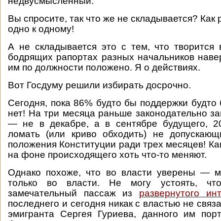
недвусмысленный.
Вы спросите, так что же не складывается? Как 
одно к одному!
А не складывается это с тем, что творится 
бодрящих рапортах разных начальников наве
им по должности положено. Я о действиях.
Вот Госдуму решили избирать досрочно.
Сегодня, пока 86% будто бы поддержки будто 
нет! На три месяца раньше законодательно за
— не в декабре, а в сентябре будущего, 2
ломать (или криво обходить) не допускающ
положения Конституции ради трех месяцев! Ка
на фоне происходящего хоть что-то меняют.
Однако похоже, что во власти уверены — м
только во власти. Не могу устоять, чт
замечательный пассаж из
развернутого ин
последнего и сегодня никак с властью не связ
эмигранта Сергея Гуриева, данного им пор