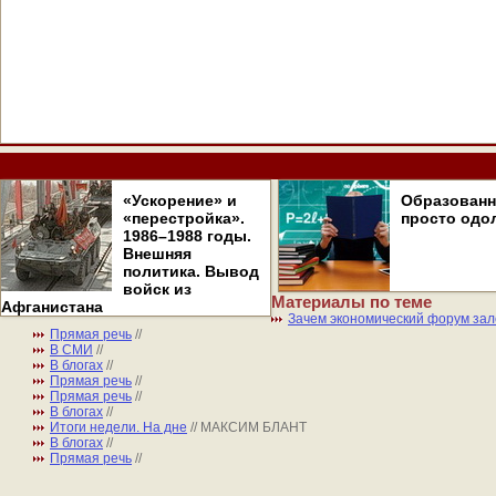
«Ускорение» и
Образован
«перестройка».
просто одо
1986–1988 годы.
Внешняя
политика. Вывод
войск из
Материалы по теме
Афганистана
Зачем экономический форум зал
Прямая речь
//
В СМИ
//
В блогах
//
Прямая речь
//
Прямая речь
//
В блогах
//
Итоги недели. На дне
// МАКСИМ БЛАНТ
В блогах
//
Прямая речь
//