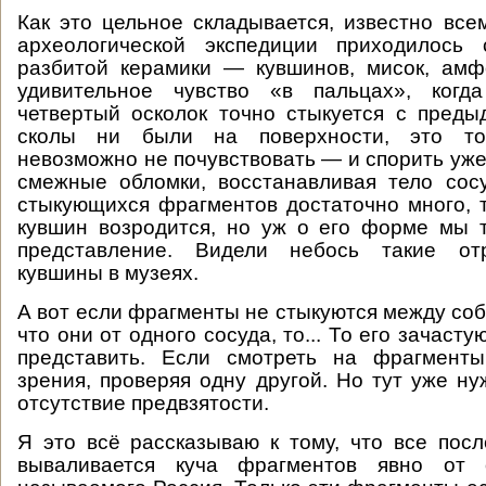
Как это цельное складывается, известно всем
археологической экспедиции приходилось 
разбитой керамики — кувшинов, мисок, амф
удивительное чувство «в пальцах», когда
четвертый осколок точно стыкуется с пред
сколы ни были на поверхности, это то
невозможно не почувствовать — и спорить уже
смежные обломки, восстанавливая тело сос
стыкующихся фрагментов достаточно много, т
кувшин возродится, но уж о его форме мы 
представление. Видели небось такие отр
кувшины в музеях.
А вот если фрагменты не стыкуются между соб
что они от одного сосуда, то... То его зачаст
представить. Если смотреть на фрагмент
зрения, проверяя одну другой. Но тут уже ну
отсутствие предвзятости.
Я это всё рассказываю к тому, что все пос
вываливается куча фрагментов явно от о