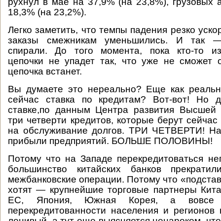
рухнул в мае на 37,9% (на 23,8%), грузовых
18,3% (на 23,2%).
Легко заметить, что темпы падения резко ускор
заказы смежникам уменьшились. И так 
спирали. До того момента, пока кто-то из
цепочки не упадет так, что уже не сможет
цепочка встанет.
Вы думаете это нереально? Еще как реальн
сейчас ставка по кредитам? Вот-вот! Но 
ставке,по данным Центра развития Высшей 
три четверти кредитов, которые берут сейчас
на обслуживание долгов. ТРИ ЧЕТВЕРТИ! На
прибыли предприятий. БОЛЬШЕ ПОЛОВИНЫ!
Потому что на Западе перекредитоваться нег
большинство китайских банков прекратил
межбанковские операции. Потому что «подстав
хотят — крупнейшие торговые партнеры Кит
ЕС, Япония, Южная Корея, а вовсе
перекредитованности населения и регионов 
ленивый, а тут еще выясняется ненароком, чт