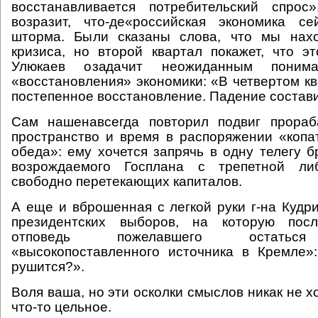
восстанавливается потребительский спрос
возразит, что-де«российская экономика с
шторма. Были сказаны слова, что мы нах
кризиса, но второй квартал покажет, что эт
Улюкаев озадачит неожиданным поним
«восстановления» экономики: «В четвертом к
постепенное восстановление. Падение состав
Сам нашенавсегда повторил подвиг прораб
пространство и время в распоряжении «копа
обеда»: ему хочется запрячь в одну телегу б
возрождаемого Госплана с трепетной ли
свободно перетекающих капиталов.
А еще и вброшенная с легкой руки г-на Кудр
президентских выборов, на которую посл
отповедь пожелавшего остаться
«высокопоставленного источника в Кремле»
рушится?».
Воля ваша, но эти осколки смыслов никак не х
что-то цельное.