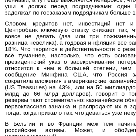
уши в долгах перед подрядчиками: один 
задолжал по госзаказам подрядчикам больше 1
Словом, кредитов нет, инвестиций нет и
Центробанк ключевую ставку снижает так, 
вовсе не делать (два или три пожизненн
разница невелика), а годовая инфляция все р
18%. Что творится в действительности с резе
всё туманнее, настолько, что есть основа
президентский указ о засекречивании поте
относится к ним в большей степени, чем
сообщение Минфина США, что Россия з
сократила вложения в американские казначейс
(US Treasuries) на 43%, или на 50 миллиардо
млрд до 66 млрд долларов), говорит о то
резервы тают стремительно: казначейские об
первоклассная заначка и распродают их в з
тогда, когда прижало так, что деваться уже неку
В Бельгии и во Франции меж тем начина
российские активы. Может, и обойде