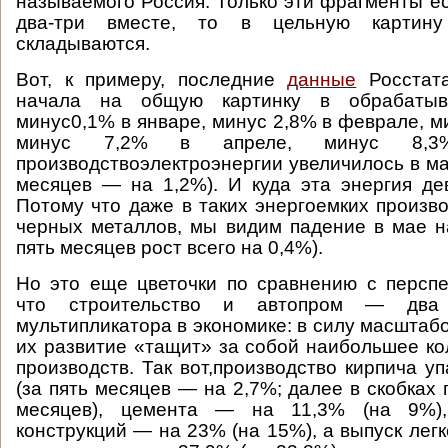
называемого Россия. Только эти фрагменты ес
два-три вместе, то в цельную картин
складываются.
Вот, к примеру, последние
данные
Росстата
начала на общую картинку в обрабатыв
минус0,1% в январе, минус 2,8% в феврале, м
минус 7,2% в апреле, минус 8
производствоэлектроэнергии увеличилось в ма
месяцев — на 1,2%). И куда эта энергия дев
Потому что даже в таких энергоемких произво
черных металлов, мы видим падение в мае н
пять месяцев рост всего на 0,4%).
Но это еще цветочки по сравнению с перспе
что строительство и автопром — дв
мультипликатора в экономике: в силу масштаб
их развитие «тащит» за собой наибольшее к
производств. Так вот,производство кирпича у
(за пять месяцев — на 2,7%; далее в скобках 
месяцев), цемента — на 11,3% (на 9%),
конструкций — на 23% (на 15%), а выпуск лег