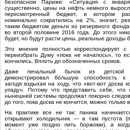
безопасном Париже: «Ситуация с январ
существенно, цены на нефть немного выросл
пересмотренный бюджет, в котором ра
номинально сократились на 2%, значит, р
таким бюджетом деньги из резервного фонда 
во второй половине 2016 года. До этого ник
будет, но будут расти цены, реальные доходы 
Это мнение полностью корреспондирует с
переизбрать Думу «пока не началось», то ес
кончились. Вплоть до обозначенных сроков.
Даже печальный бычок из детской пе
демонстрировал бóльшую способность к п
загодя вздыхая на ходу, что «вот-вот доска к
упаду». Потому что представить себе, что
нынешней системы продолжат покорно следов
до того, пока доска не кончится, можно только 
На практике все не так: паника начинаетс
открывают холодильник — а там пустота (п
момент уже поздно пить боржоми), а когд