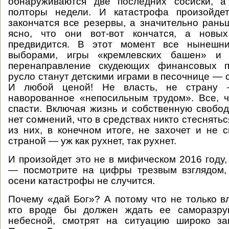
обнаруживаются две последних сосиски, 
полторы недели. И катастрофа произойдет
закончатся все резервы, а значительно рань
ясно, что они вот-вот кончатся, а новы
предвидится. В этот момент все нынешни
выборами, игры «кремлевских башен» и
перенаправление скудеющих финансовых п
русло станут детскими играми в песочнице — 
И любой ценой! Не власть, не страну 
наворованное «непосильным трудом». Все, ч
спасти. Включая жизнь и собственную свободу
нет сомнений, что в средствах никто стесняться
из них, в конечном итоге, не захочет и не 
страной — уж как рухнет, так рухнет.
И произойдет это не в мифическом 2016 году,
— посмотрите на цифры трезвым взглядом, 
осени катастрофы не случится.
Почему «дай Бог»? А потому что не только вл
кто вроде бы должен ждать ее саморазру
небесной, смотрят на ситуацию широко за