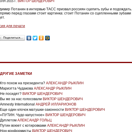
ЛЯ 2015 Г.
ВИКТОР ШЕНДЕРОВИЧ
димир Потанин в интервью ТАСС призвал россиян сцепить зубы и подождать.
 прямо перед глазами стоит картинка: стоит Потанин со сцепленными зубами
ет.
сия для печати
Поделиться…
ДРУГИЕ ЗАМЕТКИ
Кто похож на президента?
АЛЕКСАНДР РЫКЛИН
Мариэтта Чудакова
АЛЕКСАНДР РЫКЛИН
Не посидят?
ВИКТОР ШЕНДЕРОВИЧ
Вы же за нас голосовали
ВИКТОР ШЕНДЕРОВИЧ
Amnesty International
АНДРЕЙ ИЛЛАРИОНОВ
Еще один клочок матушки-законности
ВИКТОР ШЕНДЕРОВИЧ
«ПУТИН. Чудо капустное»
ВИКТОР ШЕНДЕРОВИЧ
Дуплетом
АЛЕКСАНДР ГОЛЬЦ
Путин воюет с котировками
АЛЕКСАНДР РЫКЛИН
Нон-конформисты
ВИКТОР ШЕНДЕРОВИЧ