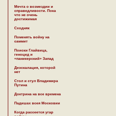
Мечта о возмездии и
справедливости. Пока
что не очень
достижимая
Сходняк
Поменять войну на
саммит
Поиски Глайвица,
геноцид и
«паникерский» Запад
Деэскалация, которой
нет
Стол и стул Владимира
Путина
Доктрина на все времена
Падишах всея Московии
Когда рассеется угар