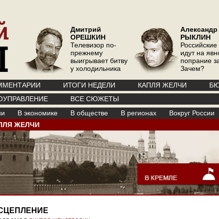
Дмитрий
Александр
ОРЕШКИН
РЫКЛИН
Телевизор по-
Российские
прежнему
идут на явн
выигрывает битву
попрание з
у холодильника
Зачем?
ММЕНТАРИИ
ИТОГИ НЕДЕЛИ
КАПЛЯ ЖЕЛЧИ
БЮ
ОУПРАВЛЕНИЕ
ВСЕ СЮЖЕТЫ
ии
В экономике
В обществе
В регионах
Вокруг России
ПЛЯ ЖЕЛЧИ
СЦЕПЛЕНИЕ