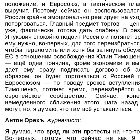
положение, и Евросоюз, в тактическом пла
выручит. Поэтому сейчас он воспользовался
Россия крайне эмоционально реагирует на ухо
поторговаться. Главный предмет торгов — цен
уже, фактически, готова дать слабину. В рез
Янукович спокойно подоит Россию и потянет в
ему нужно, во-первых, для того переизбраться,
чтобы переломить или хотя бы затянуть обсу
ЕС в отношении освобождения Юлии Тимошенк
— ещё одна причина, кроме экономики и вы
даёт ему сразу подписать договор об ас
образом, он будет торговаться с Россией 
Евросоюзом — по поводу сроков вступлени
Тимошенко, потянет время, переизберётся 
европейское сообщество. Сейчас, коне
немедленного сближения этого шага назад
могут, но, я думаю, что там всё устаканиться.
Антон Орехъ
,
журналист
:
Я думаю, что вряд ли эти протесты на что-то
Во-первых, потому что сейчас не как 9 