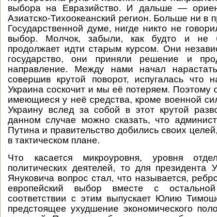
выбора на Евразийство. И дальше — ориен
Азиатско-Тихоокеанский регион. Больше ни в п
Государственной думе, нигде никто не говори
выбор. Молчок, забыли, как будто и не 
продолжает идти старым курсом. Они незав
государство, они приняли решение и про
направление. Между нами начал нарастать
совершив крутой поворот, испугалась что 
Украина соскочит и мы её потеряем. Поэтому 
имеющиеся у неё средства, кроме военной сил
Украину вслед за собой в этот крутой разв
данном случае можно сказать, что админис
Путина и правительство добились своих целей,
в тактическом плане.
Что касается микроуровня, уровня отдел
политических деятелей, то для президента 
Януковича вопрос стал, что называется, ребр
европейский выбор вместе с остально
соответствии с этим выпускает Юлию Тимош
предстоящее ухудшение экономического пол