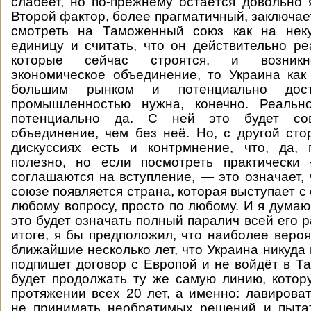
слабеет, но по-прежнему остаётся довольно
Второй фактор, более прагматичный, заключает
смотреть на Таможенный союз как на нек
единицу и считать, что он действительно ре
которые сейчас строятся, и возникн
экономическое объединение, то Украина как
большим рынком и потенциально дост
промышленностью нужна, конечно. Реальн
потенциально да. С ней это будет со
объединение, чем без неё. Но, с другой ст
дискуссиях есть и контрмнение, что, да, 
полезно, но если посмотреть практически
соглашаются на вступление, — это означает,
союзе появляется страна, которая выступает с
любому вопросу, просто по любому. И я думаю
это будет означать полный паралич всей его 
итоге, я бы предположил, что наиболее веро
ближайшие несколько лет, что Украина никуда 
подпишет договор с Европой и не войдёт в Т
будет продолжать ту же самую линию, кото
протяжении всех 20 лет, а именно: лавироват
не принимать необратимых решений и пытат