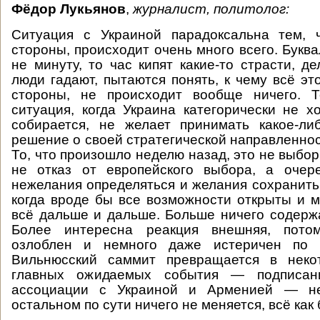
Фёдор Лукьянов
,
журналист, политолог:
Ситуация с Украиной парадоксальна тем, 
стороны, происходит очень много всего. Букв
не минуту, то час кипят какие-то страсти, д
люди гадают, пытаются понять, к чему всё это
стороны, не происходит вообще ничего. 
ситуация, когда Украина категорически не хо
собирается, не желает принимать какое-ли
решение о своей стратегической направленност
То, что произошло неделю назад, это не выбор
не отказ от европейского выбора, а очер
нежелания определяться и желания сохранить 
когда вроде бы все возможности открыты и 
всё дальше и дальше. Больше ничего содержа
Более интересна реакция внешняя, пото
озлоблен и немного даже истеричен по п
Вильнюсский саммит превращается в неко
главных ожидаемых события — подписан
ассоциации с Украиной и Арменией — не
остальном по сути ничего не меняется, всё как 