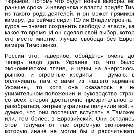
тюрьмой. Потому что будут новые выборы, 
раньше срока, и наверняка к власти придёт Ти
из такого рода деятелей, и он может прямико
камеру, где сейчас сидит Юлия Владимировна. 
курса — значит сохранить свободу и власть, 
какое-то время. И он сделал свой выбор, кот
его месте многие: лучше свобода без Евро
камера Тимошенко.
России это, наверное, обойдётся очень до
теперь надо дать Украине то, что бы
экономическом плане, и цены на энергонос
рынков, и огромные кредиты — думаю, в
оплачивать нам с вами из нашего кармана
Украины, то хотя она оказалось в не
унизительном положении и руководство стра
со всех сторон достаточно презрительное 
разобраться, хитрые украинцы получили всё, н
думаю, что они поспешат вступать в Тамож
или, тем более, в Евразийский. Они остались
этом получая от нас огромную экономиче
которую иначе не могли бы и рассчитыват