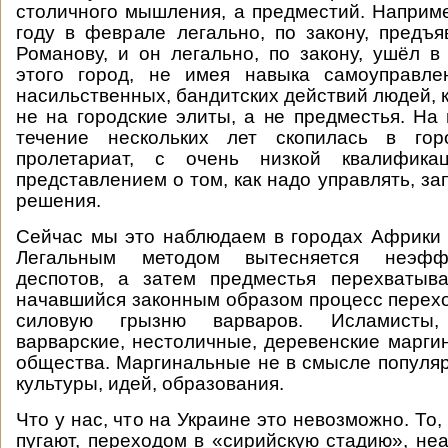
столичного мышления, а предместий. Наприме
году в феврале легально, по закону, предъ
Романову, и он легально, по закону, ушёл в 
этого город, не имея навыка самоуправле
насильственных, бандитских действий людей, 
не на городские элиты, а не предместья. На 
течение нескольких лет скопилась в гор
пролетариат, с очень низкой квалификац
представлением о том, как надо управлять, з
решения.
Сейчас мы это наблюдаем в городах Африки 
Легальным методом вытесняется неэфф
деспотов, а затем предместья перехватыв
начавшийся законным образом процесс перехо
силовую грызню варваров. Исламисты,
варварские, нестоличные, деревенские марг
общества. Маргинальные не в смысле популяр
культуры, идей, образования.
Что у нас, что на Украине это невозможно. То,
пугают, переходом в «сирийскую стадию», неа