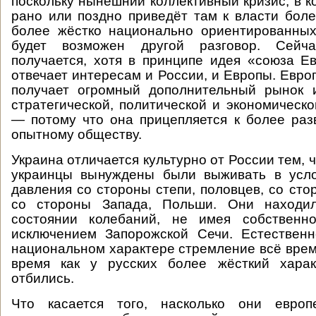
поскольку нынешний коллективный кризис, в к
рано или поздно приведёт там к власти бол
более жёстко национально ориентированных
будет возможен другой разговор. Сейч
получается, хотя в принципе идея «союза Е
отвечает интересам и России, и Европы. Евро
получает огромный дополнительный рынок 
стратегической, политической и экономическо
— потому что она прицепляется к более раз
опытному обществу.
Украина отличается культурно от России тем, ч
украинцы вынуждены были выживать в усло
давления со стороны степи, половцев, со сто
со стороны Запада, Польши. Они находил
состоянии колебаний, не имея собственно
исключением Запорожской Сечи. Естественн
национальном характере стремление всё время
время как у русских более жёсткий харак
отбились.
Что касается того, насколько они европ