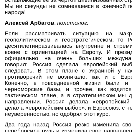
Мы ни секунды не сомневаемся в конечной п
народа!
Алексей Арбатов
,
политолог:
Если рассматривать ситуацию на макр
геополитическом и геостратегическом, то 
десятилетииразвивалась внутренне и стрем
вовне с ориентацией на Европу. И прези
официально на очень больших междуна
говорил: Россия сделала европейский вы
следовать. В этом плане с Украиной у на
противоречий не возникало, как и с Евр
Конечно, в повседневной жизни были и
черноморские базы, и прочее, как водитс
тактическом плане, а в стратегическом мы 
направлении. Россия делала «европейский
делала «европейским выбор», и Евросоюз, с н
неуверенностью, но одобрял этот курс.
Два года назад Россия резко изменила сво
перебросила руль и изменила своё направлен