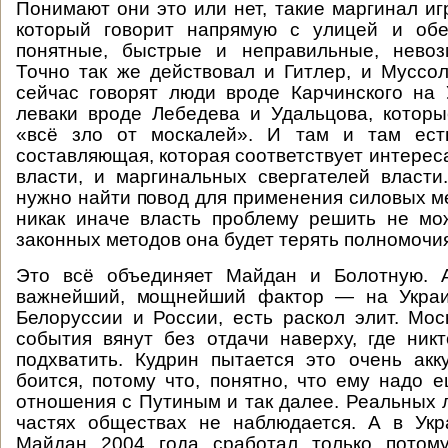
Понимают они это или нет, такие маргинал иг
который говорит напрямую с улицей и об
понятные, быстрые и неправильные, нево
Точно так же действовал и Гитлер, и Муссо
сейчас говорят люди вроде Карчинского на
леваки вроде Лебедева и Удальцова, котор
«всё зло от москалей». И там и там ест
составляющая, которая соответствует интерес
власти, и маргинальных свергателей власт
нужно найти повод для применения силовых ме
никак иначе власть проблему решить не мо
законных методов она будет терять полномочи
Это всё объединяет Майдан и Болотную. 
важнейший, мощнейший фактор — на Украи
Белоруссии и России, есть раскол элит. Мос
события вянут без отдачи наверху, где ник
подхватить. Кудрин пытается это очень акк
боится, потому что, понятно, что ему надо е
отношения с Путиным и так далее. Реальных 
частях обществах не наблюдается. А в Укр
Майдан 2004 года сработал только потом