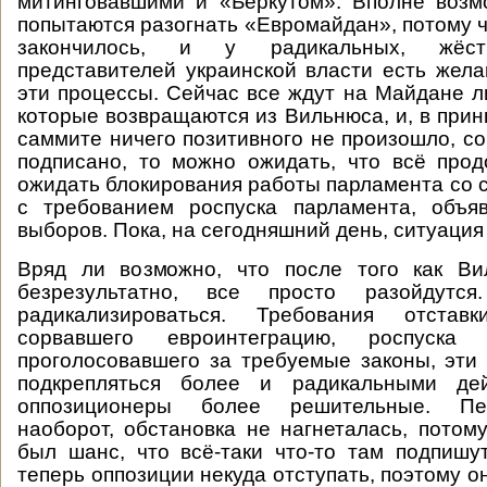
митинговавшими и «Беркутом». Вполне возм
попытаются разогнать «Евромайдан», потому ч
закончилось, и у радикальных, жёст
представителей украинской власти есть жела
эти процессы. Сейчас все ждут на Майдане л
которые возвращаются из Вильнюса, и, в прин
саммите ничего позитивного не произошло, с
подписано, то можно ожидать, что всё про
ожидать блокирования работы парламента со 
с требованием роспуска парламента, объя
выборов. Пока, на сегодняшний день, ситуация 
Вряд ли возможно, что после того как Ви
безрезультатно, все просто разойдутся
радикализироваться. Требования отставк
сорвавшего евроинтеграцию, роспуска
проголосовавшего за требуемые законы, эти 
подкрепляться более и радикальными дей
оппозиционеры более решительные. Пе
наоборот, обстановка не нагнеталась, потому
был шанс, что всё-таки что-то там подпишу
теперь оппозиции некуда отступать, поэтому о