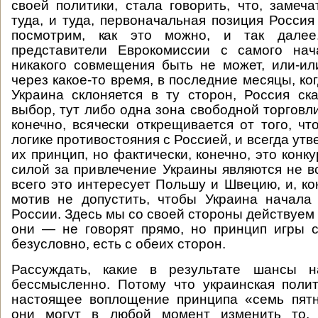
своей политики, стала говорить, что, замеча
туда, и туда, первоначальная позиция Россия
посмотрим, как это можно, и так дале
представители Еврокомиссии с самого нача
никакого совмещения быть не может, или-ил
через какое-то время, в последние месяцы, ког
Украина склоняется в ту сторон, Россия ска
выбор, тут либо одна зона свободной торговли
конечно, всячески открещивается от того, чт
логике противостояния с Россией, и всегда утве
их принцип, но фактически, конечно, это кон
силой за привлечение Украины являются не в
всего это интересует Польшу и Швецию, и, ко
мотив не допустить, чтобы Украина начала
России. Здесь мы со своей стороны действуем
они — не говорят прямо, но принцип игры 
безусловно, есть с обеих сторон.
Рассуждать, какие в результате шансы 
бессмысленно. Потому что украинская поли
настоящее воплощение принципа «семь пятн
они могут в любой момент изменить то, 