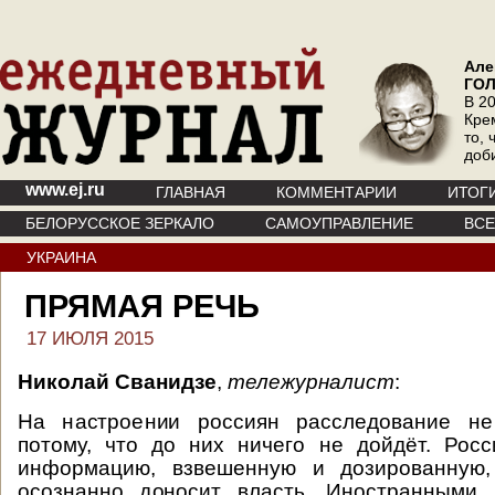
Але
ГО
В 20
Кре
то, 
доб
www.ej.ru
ГЛАВНАЯ
КОММЕНТАРИИ
ИТОГ
БЕЛОРУССКОЕ ЗЕРКАЛО
САМОУПРАВЛЕНИЕ
ВС
УКРАИНА
ПРЯМАЯ РЕЧЬ
17 ИЮЛЯ 2015
Николай Сванидзе
,
тележурналист
:
На настроении россиян расследование не
потому, что до них ничего не дойдёт. Рос
информацию, взвешенную и дозированную,
осознанно доносит власть. Иностранными