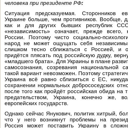
человека при президенте РФ
:
Ситуация предсказуемая. Сторонников ев
Украине больше, чем противников. Вообще, д
как и для других бывших республик ССС
«независимость» означает, прежде всего, 
России. Поэтому чисто социально-психолог
народ не может ощущать себя независимы
слишком тесно сближаться с Россией, и 
придётся плясать под российскую дудку, верн
«младшего брата». Для Украины в плане разви
самосознания, созревания национальной с
такой вариант невозможен. Поэтому стратегич
Украина всё равно сблизиться с ЕС, никуд
сохранении нормальных добрососедских отн
после того как пройдёт российская обида на т
предательством, Украина, конечно же, в
европейских государств.
Однако сейчас Янукович, политик хитрый, бол
что у него возникнут проблемы на презид
Россия может поставить Украину в сложн