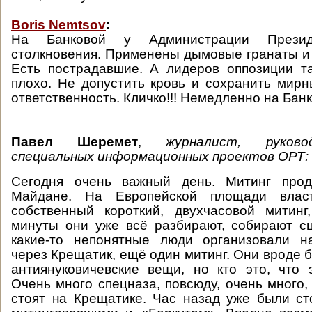
Boris Nemtsov
:
На Банковой у Администрации Презид
столкновения. Применены дымовые гранаты и 
Есть пострадавшие. А лидеров оппозиции т
плохо. Не допустить кровь и сохранить мирн
ответственность. Кличко!!! Немедленно на Бан
Павел Шеремет
,
журналист, руков
специальных информационных проектов
ОРТ
:
Сегодня очень важный день. Митинг прод
Майдане. На Европейской площади влас
собственный короткий, двухчасовой митин
минуты они уже всё разбирают, собирают с
какие-то непонятные люди организовали н
через Крещатик, ещё один митинг. Они вроде б
антиянуковичевские вещи, но кто это, что
Очень много спецназа, повсюду, очень много,
стоят на Крещатике. Час назад уже были с