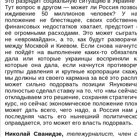
это разрядит социальную ситуацию в Украине 
Тут вопрос в другом — может ли Россия позво
иждивение 50 миллионов человек? У на
положение не блестящее, своих собственн
финансовых недостатков хватает, предстои
её огромными расходами. Это может сыграт
не «евромайдан», а то, как будут разворач
между Москвой и Киевом. Если снова начнутс
не пойдёт на выполнение каких-то обязател
дала или которые украинцы восприняли ка
которые она дала, если начнутся противоре
группы давления и крупные корпорации скажу
мы должны из своего кармана за всё это распл
может сильно подорвать позиции Янукович
полностью сделал ставку на то, что «мы сейчас
откладываем это решение, сохраняя стратегич
курс, но сейчас экономическое положение пло
может дать всего, чего надо, а Россия нам 
последняя часть его нынешний политичес
оправдается, это может его власть подорвать.
Николай Сванидзе,
тележурналист, член 