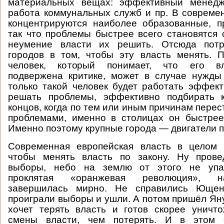
материальных вещах: эффективный менедж
работа коммунальных служб и пр. В совреме
концентрируются наиболее образованные, п
так что проблемы быстрее всего становятся 
неумение власти их решить. Отсюда потр
городов в том, чтобы эту власть менять. 
человек, который понимает, что его вл
подвержена критике, может в случае нужд
только такой человек будет работать эффек
решать проблемы, эффективно подбирать 
концов, когда по тем или иным причинам перес
проблемами, именно в столицах он быстрее
Именно поэтому крупные города — двигатели п
Современная европейская власть в целом 
чтобы менять власть по закону. Ну пров
выборы, небо на землю от этого не упад
проклятая «оранжевая революция», н
завершилась мирно. Не справились Ющен
проиграли выборы и ушли. А потом пришёл Яну
хочет терять власть и готов скорее уничт
смены власти, чем потерять. И в этом 