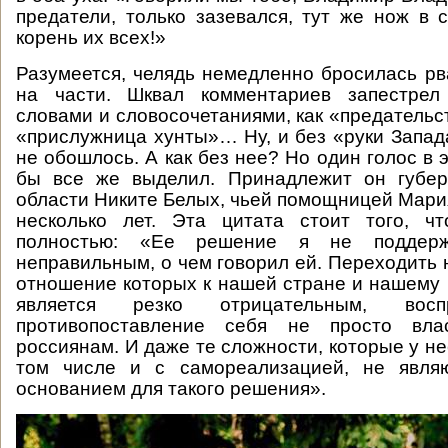
предатели, только зазевался, тут же нож в с
корень их всех!»
Разумеется, челядь немедленно бросилась р
на части. Шквал комментариев запестрел
словами и словосочетаниями, как «предательс
«прислужница хунты»… Ну, и без «руки Запада
не обошлось. А как без нее? Но один голос в 
бы все же выделил. Принадлежит он губер
области Никите Белых, чьей помощницей Мари
несколько лет. Эта цитата стоит того, ч
полностью: «Ее решение я не поддер
неправильным, о чем говорил ей. Переходить 
отношение которых к нашей стране и нашему 
является резко отрицательным, восп
противопоставление себя не просто вл
россиянам. И даже те сложности, которые у не
том числе и с самореализацией, не явля
основанием для такого решения».