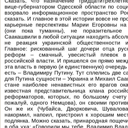
Сказать, что назначение тридцатитрехлет
вице-губернатором Одесской области по со
взорвало информационное пространство Ро
сказать. И главное в этой истории вовсе не 
карьерные перспективы Марии Егоровны на
(они пока туманны), не поразительное
Саакашвили в любой ситуации находить абсол
не реакция украинской общественности и
Главное: рискованный шаг дочери отца рус
реформ – смачный, увесистый плевок 
российской власти. И пришелся он прямо межд
эта власть в первую (и единственную) очередь
есть – Владимиру Путину. Тут сплелись две 
для Путина сущности – Украина и Михаил Саак
стане наиболее ненавистных его врагов ок
известная представительница клана россий
реформаторов, которых, по большому счету
пожалуй, одного Немцова), он своими против
Он же их (Чубайса, Дворковича, Шувалова
накормил, напоил, пристроил к хорошим мест
подлянка. Можно сказать, принародная пощечи
в оба уха: «Говорили мы тебе, Владимир Влад