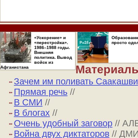
«Ускорение» и
Образован
«перестройка».
просто одо
1986–1988 годы.
Внешняя
политика. Вывод
войск из
Материалы
Афганистана
Зачем им поливать Саакашв
Прямая речь
//
В СМИ
//
В блогах
//
Очень удобный заговор
// А
Война двух диктаторов
// Д