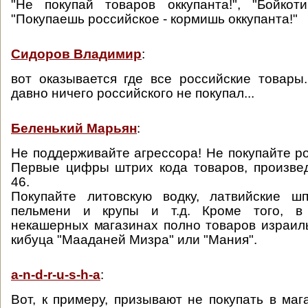
"Не покупай товаров оккупанта!", "Бойкоти
"Покупаешь российское - кормишь оккупанта!"
Сидоров Владимир
:
вот оказывается где все российские товары.
давно ничего российского не покупал...
Беленький Марьян
:
Не поддерживайте агрессора! Не покупайте ро
Первые цифры штрих кода товаров, произве
46.
Покупайте литовскую водку, латвийские шп
пельмени и крупы и т.д. Кроме того, в 
некашерных магазинах полно товаров израильс
кибуца "Мааданей Мизра" или "Мания".
a-n-d-r-u-s-h-a
:
Вот, к примеру, призывают не покупать в маг