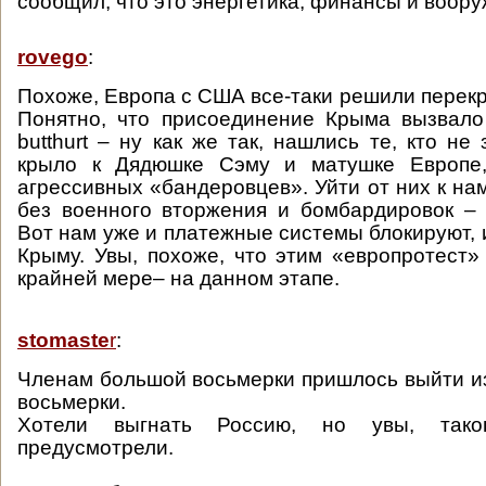
сообщил, что это энергетика, финансы и воору
rovego
:
Похоже, Европа с США все-таки решили перекр
Понятно, что присоединение Крыма вызвало
butthurt – ну как же так, нашлись те, кто не
крыло к Дядюшке Сэму и матушке Европе,
агрессивных «бандеровцев». Уйти от них к на
без военного вторжения и бомбардировок –
Вот нам уже и платежные системы блокируют, 
Крыму. Увы, похоже, что этим «европротест» 
крайней мере– на данном этапе.
stomaste
r
:
Членам большой восьмерки пришлось выйти и
восьмерки.
Хотели выгнать Россию, но увы, тако
предусмотрели.