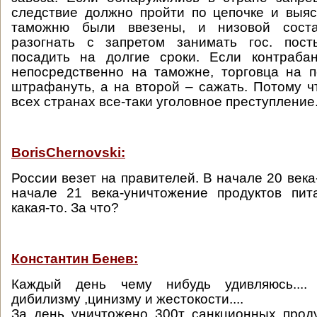
следствие должно пройти по цепочке и выяс
таможню были ввезены, и низовой сост
разогнать с запретом занимать гос. пост
посадить на долгие сроки. Если контраба
непосредственно на таможне, торговца на 
штрафануть, а на второй – сажать. Потому ч
всех странах все-таки уголовное преступление
BorisChernovski:
России везет на правителей. В начале 20 века
начале 21 века-уничтожение продуктов пит
какая-то. За что?
Константин Бенев:
Каждый день чему нибудь удивляюсь....
дибилизму ,цинизму и жестокости....
За день уничтожено 300т санкционных проду