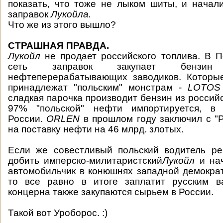
показать, что тоже не лыком шиты, и начал
заправок
Лукойла.
Что же из этого вышло?
СТРАШНАЯ ПРАВДА.
Лукойл
не продает российского топлива. В 
сеть заправок закупает бензи
нефтеперерабатывающих заводиков. Которы
принадлежат "польским" монстрам -
LOTOS
сладкая парочка производит бензин из россий
97% "польской" нефти импортируется, в
России.
ORLEN
в прошлом году заключил с "
на поставку нефти на 46 млрд. злотых.
Если же совестливый польский водитель ре
добить имперско-милитаристский
Лукойл
и нач
автомобильчик в конюшнях западной демокра
то все равно в итоге заплатит русским в
концерна также закупаются сырьем в России.
Такой вот Уроборос. :)