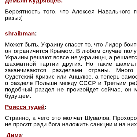
Демьян Кудрявцев:
Вероятность того, что Алексея Навального 
разы:(
shraibman
:
Может быть, Украину спасет то, что Лидер боитс
он ограничится Крымом. В любом случае получ
Украины решают вовсе не украинцы, а решаетс
шахматной партии других. Но такие шахмат
заканчиваются разделами страны. Много
Судетский Кризис или Аншлюс, а теперь само
о разделе Польши между СССР и Третьим ре
подобный раздел не произойдет сейчас, он 
будущем.
Роисся тудей
:
Странно, а чего это молчат Шувалов, Прохоров
не просят ради бога наложить санкции и на ни
Дима
: