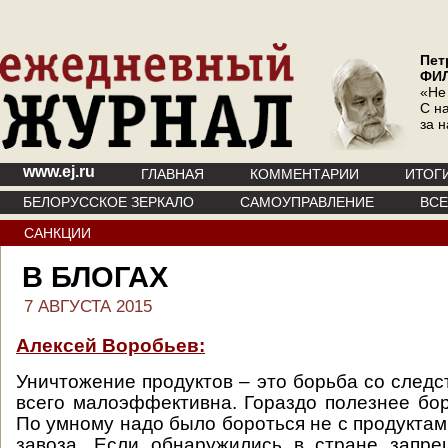
Пет
ФИ
«Не
С на
за 
www.ej.ru
ГЛАВНАЯ
КОММЕНТАРИИ
ИТОГ
БЕЛОРУССКОЕ ЗЕРКАЛО
САМОУПРАВЛЕНИЕ
ВС
САНКЦИИ
В БЛОГАХ
7 АВГУСТА 2015
Алексей Воробьев:
Уничтожение продуктов – это борьба со следс
всего малоэффективна. Гораздо полезнее бор
По умному надо было бороться не с продуктам
завоза. Если обнаружились в стране запре