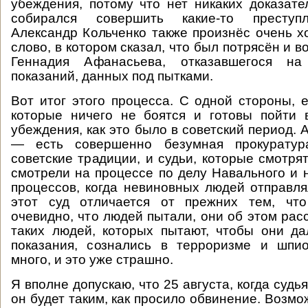
убеждения, потому что нет никаких доказател
собирался совершить какие-то преступл
Александр Кольченко также произнёс очень 
слово, в котором сказал, что был потрясён и 
Геннадия Афанасьева, отказавшегося н
показаний, данных под пытками.
Вот итог этого процесса. С одной стороны, 
которые ничего не боятся и готовы пойти 
убеждения, как это было в советский период. 
— есть совершенно безумная прокуратур
советские традиции, и судьи, которые смотря
смотрели на процессе по делу Навального и н
процессов, когда невиновных людей отправля
этот суд отличается от прежних тем, чт
очевидно, что людей пытали, они об этом рас
таких людей, которых пытают, чтобы они д
показания, сознались в терроризме и шпио
много, и это уже страшно.
Я вполне допускаю, что 25 августа, когда судья
он будет таким, как просило обвинение. Возмож