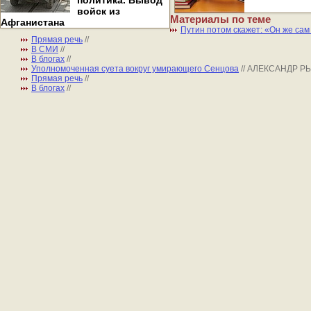
политика. Вывод
войск из
Материалы по теме
Афганистана
Путин потом скажет: «Он же са
Прямая речь
//
В СМИ
//
В блогах
//
Уполномоченная суета вокруг умирающего Сенцова
// АЛЕКСАНДР Р
Прямая речь
//
В блогах
//