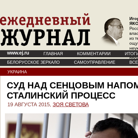
Иго
ЯК
Рос
вла
из т
ощу
неу
www.ej.ru
где 
ГЛАВНАЯ
КОММЕНТАРИИ
ИТОГ
про
БЕЛОРУССКОЕ ЗЕРКАЛО
САМОУПРАВЛЕНИЕ
ВС
инт
УКРАИНА
СУД НАД СЕНЦОВЫМ НАПО
СТАЛИНСКИЙ ПРОЦЕСС
19 АВГУСТА 2015,
ЗОЯ СВЕТОВА