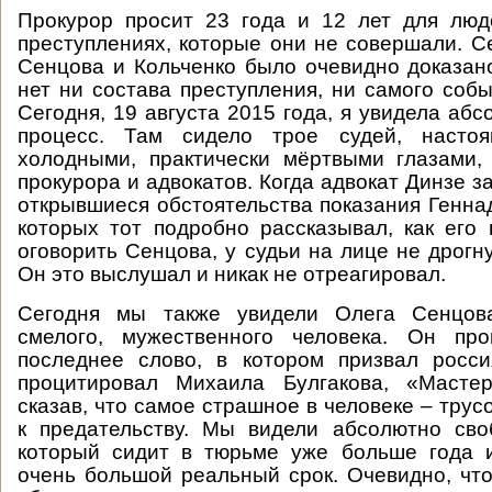
Прокурор просит 23 года и 12 лет для люд
преступлениях, которые они не совершали. С
Сенцова и Кольченко было очевидно доказано
нет ни состава преступления, ни самого собы
Сегодня, 19 августа 2015 года, я увидела аб
процесс. Там сидело трое судей, настоя
холодными, практически мёртвыми глазами,
прокурора и адвокатов. Когда адвокат Динзе з
открывшиеся обстоятельства показания Генна
которых тот подробно рассказывал, как его 
оговорить Сенцова, у судьи на лице не дрогн
Он это выслушал и никак не отреагировал.
Сегодня мы также увидели Олега Сенцо
смелого, мужественного человека. Он пр
последнее слово, в котором призвал росси
процитировал Михаила Булгакова, «Масте
сказав, что самое страшное в человеке – трус
к предательству. Мы видели абсолютно сво
который сидит в тюрьме уже больше года и
очень большой реальный срок. Очевидно, что