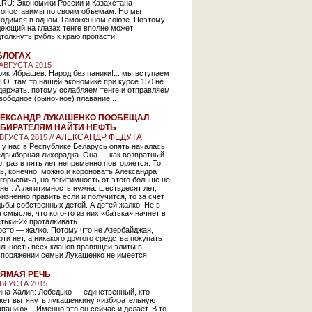
.RU: Экономики России и Казахстана
сопоставимы по своим объемам. Но мы
ходимся в одном Таможенном союзе. Поэтому
еющий на глазах тенге вполне может
толкнуть рубль к краю пропасти.
БЛОГАХ
 АВГУСТА 2015
ик Ибрашев: Народ без паники!... мы вступаем
ТО. там то нашей экономике при курсе 150 не
держать. потому ослабляем тенге и отправляем
вободное (рыночное) плавание...
ЕКСАНДР ЛУКАШЕНКО ПООБЕЩАЛ
БИРАТЕЛЯМ НАЙТИ НЕФТЬ
АЛЕКСАНДР ФЕДУТА
АВГУСТА 2015 //
 у нас в Республике Беларусь опять началась
едвыборная лихорадка. Она — как возвратный
, раз в пять лет непременно повторяется. То
ь, конечно, можно и короновать Александра
горьевича, но легитимность от этого больше не
нет. А легитимность нужна: шестьдесят лет,
изненно править если и получится, то за счет
ьбы собственных детей. А детей жалко. Не в
 смысле, что кого-то из них «батька» начнет в
тьки-2» проталкивать.
сто — жалко. Потому что не Азербайджан,
ти нет, а никакого другого средства покупать
льность всех кланов правящей элиты в
споряжении семьи Лукашенко не имеется.
ЯМАЯ РЕЧЬ
АВГУСТА 2015
на Халип: Лебедько — единственный, кто
жет вытянуть лукашенкину «избирательную
панию»... Именно это он сейчас и делает. В то