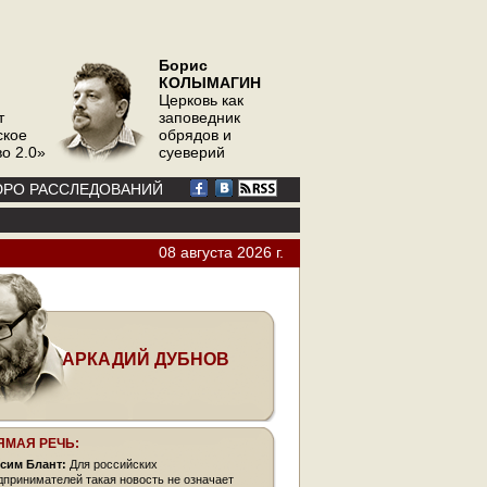
Борис
КОЛЫМАГИН
Церковь как
т
заповедник
ское
обрядов и
о 2.0»
суеверий
РО РАССЛЕДОВАНИЙ
08 августа 2026 г.
АРКАДИЙ ДУБНОВ
ЯМАЯ РЕЧЬ:
сим Блант:
Для российских
дпринимателей такая новость не означает