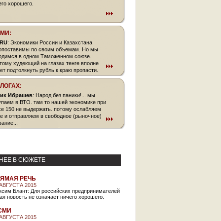
его хорошего.
СМИ:
.RU
: Экономики России и Казахстана
опоставимы по своим объемам. Но мы
одимся в одном Таможенном союзе.
тому худеющий на глазах тенге вполне
ет подтолкнуть рубль к краю пропасти.
БЛОГАХ:
ик Ибрашев
: Народ без паники!... мы
упаем в ВТО. там то нашей экономике при
се 150 не выдержать. потому ослабляем
ге и отправляем в свободное (рыночное)
ание...
НЕЕ В СЮЖЕТЕ
ЯМАЯ РЕЧЬ
 АВГУСТА 2015
ксим Блант: Для российских предпринимателей
ая новость не означает ничего хорошего.
СМИ
 АВГУСТА 2015