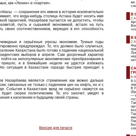
же
ые, как «Ленин» и «партия».
сло
 елбасы — сохранение его имени в истории исключительно
В 
имают, что когда-нибудь столица Астана будет носить имя
2 
ной гарантией, Назарбаев пытается не допустить, чтобы
Ар
развитой, пусть и сырьевой экономикой, встало на путь
Вл
ть своих соотечественников, верящих в его способность
чт
В 
чевидные и серьёзные угрозы экономике. Тучные годы
2 
Ан
ткровенно предупреждал. То, что должно было случиться,
пра
Население Казахстана было готово к падению национальной
Лук
езидентских выборов в апреле. Сам досрочный характер
нед
 пойти на непопулярные экономические преобразования в
нел
я пришло, и в ближайшие недели не удастся избежать
 Но ситуация в Казахстане гораздо быстрее приходит к
СА
ГР
8 
ов Назарбаева является стремление как можно дальше
8-1
сии, связанных не только с падением цен на нефть, но и с
ли
В 
дя. События в Казахстане вряд ли серьёзно скажутся на
(Бр
 будет скорее политическим. Те, кто захочет, увидят в
— 
ения к населению и будущему своей страны.
гос
Та
ор
вхо
Тад
име
Пак
Бел
Версия для печати
со