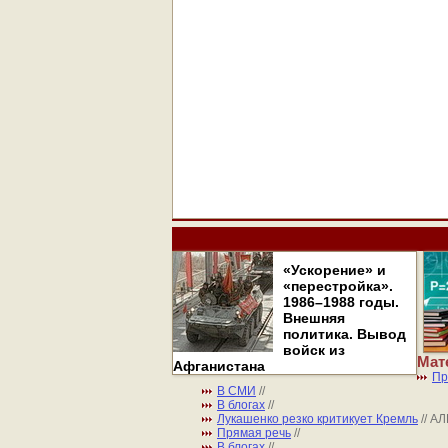
«Ускорение» и
«перестройка».
1986–1988 годы.
Внешняя
политика. Вывод
войск из
Мат
Афганистана
Пр
В СМИ
//
В блогах
//
Лукашенко резко критикует Кремль
// 
Прямая речь
//
В блогах
//