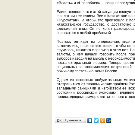
«Власть» и «Назарбаев» — вещи неразделим
Единственное, что в этой ситуации волнует
с золотым теснением. Все в Казахстане пон
«Нурсултан». И чтобы это произошло с пол
казахстанское государство, с достаточно 
скольжения вниз. Он не хочет разочарова
справиться с любой проблемой.
Поэтому он идёт на опережение, видя о
закончились, начинаются тощие, о чём он о
случилось, никакого сюрприза в этом нет. 
валюты, о чем начали говорить после пр
выборов наводил на мысль о необходимости
постэлекторальный период. Теперь врем
социальных и экономических потрясений.
обычному состоянию, чем в России.
Одним из основных побудительных мотив
отстраниться от экономических проблем Рос
западными санкциями и изгойством её вож
состоянии российской экономики, влияние
происходящем пример ответственного отнош
Поделиться…