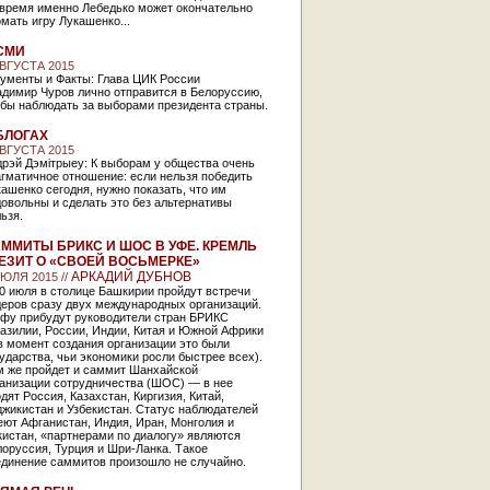
 время именно Лебедько может окончательно
мать игру Лукашенко...
СМИ
АВГУСТА 2015
гументы и Факты: Глава ЦИК России
адимир Чуров лично отправится в Белоруссию,
обы наблюдать за выборами президента страны.
БЛОГАХ
АВГУСТА 2015
дрэй Дэмiтрыеу: К выборам у общества очень
гматичное отношение: если нельзя победить
ашенко сегодня, нужно показать, что им
овольны и сделать это без альтернативы
ьзя.
ММИТЫ БРИКС И ШОС В УФЕ. КРЕМЛЬ
ЕЗИТ О «СВОЕЙ ВОСЬМЕРКЕ»
АРКАДИЙ ДУБНОВ
ИЮЛЯ 2015 //
0 июля в столице Башкирии пройдут встречи
деров сразу двух международных организаций.
Уфу прибудут руководители стран БРИКС
азилии, России, Индии, Китая и Южной Африки
в момент создания организации это были
ударства, чьи экономики росли быстрее всех).
м же пройдет и саммит Шанхайской
ганизации сотрудничества (ШОС) — в нее
дят Россия, Казахстан, Киргизия, Китай,
жикистан и Узбекистан. Статус наблюдателей
ют Афганистан, Индия, Иран, Монголия и
истан, «партнерами по диалогу» являются
оруссия, Турция и Шри-Ланка. Такое
единение саммитов произошло не случайно.