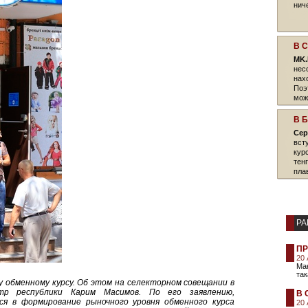
нич
В 
MK
нес
нах
Поэ
мож
В 
Сер
вст
кур
тен
плав
РА
ПР
20
Ма
так
 обменному курсу. Об этом на селекторном совещании в
тр республики Карим Масимов. По его заявлению,
В 
я в формирование рыночного уровня обменного курса
20