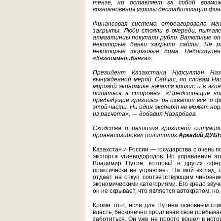
тенге, но оставляет за собой возмож
возникновения угрозы дестабилизации фи
Финансовая система отреагировала мг
закрыты. Люди стояли в очереди, пытаяс
алмаатинцы покупали рубли. Валютные опе
некоторые банки закрыли сайты. Не р
некоторые торговые дома. Недоступен
«Казкоммерцбанка».
Президент Казахстана Нурсултан Наз
вынужденной мерой. Сейчас, по словам На
мировой экономике начался кризис и в э
остаться в стороне». «Предстоящие го
предыдущие кризисы», он охватил все: и 
этой части. Ни один эксперт не может нор
из расчета», — добавил Назарбаев.
Сходства и различия
кризисной ситуаци
проанализировал политолог
Аркадий ДУБ
Казахстан и России — государства с очень 
экспорта углеводородов. Но управление э
Владимир Путин, который в других сфер
практически не управляет. На мой взгляд,
отдаёт на откуп соответствующим чиновни
экономическими категориями. Его кредо звуч
он не скрывает, что является автократом, н
Кроме того, если для Путина основным ст
власть, бесконечно продлевая своё пребыван
заботиться. Он уже не просто вошёл в исто