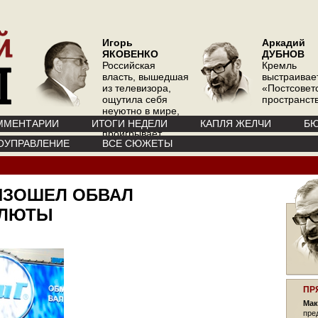
Игорь
Аркадий
ЯКОВЕНКО
ДУБНОВ
Российская
Кремль
власть, вышедшая
выстраивае
из телевизора,
«Постсовет
ощутила себя
пространств
неуютно в мире,
где телевизор
ММЕНТАРИИ
ИТОГИ НЕДЕЛИ
КАПЛЯ ЖЕЛЧИ
БЮ
проигрывает
ОУПРАВЛЕНИЕ
ВСЕ СЮЖЕТЫ
интернету
ИЗОШЕЛ ОБВАЛ
АЛЮТЫ
ПР
Мак
пре