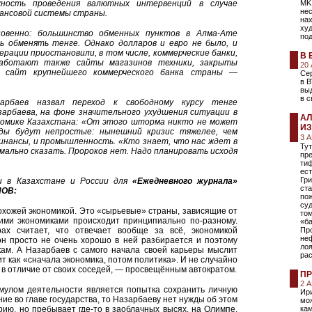
ность проведения валютных интервенций в случае
MK
не
нансовой системы страны.
на
худ
новенно: большинство обменных пунктов в Алма-Ате
под
ь обменять тенге. Однако долларов и евро не было, и
рации приостановили, в том числе, коммерческие банки,
В 
аботают также сайты магазинов техники, закрыты
20
 сайт крупнейшего коммерческого банка страны —
Сер
в В
вы
в с
арбаев назвал переход к свободному курсу тенге
зарбаева, на фоне значительного ухудшения ситуации в
АЛ
кономике Казахстана: «От этого шторма никто не может
ИЗ
ды будут непростые: нынешний кризис тяжелее, чем
3 
финансы, и промышленность. «Кто знает, что нас ждет в
Тут
мально сказать. Пророков нет. Надо планировать исходя
пр
тиф
ест
Гри
и в Казахстане и России для
«Ежедневного журнала»
ста
НОВ:
пож
суд
похожей экономикой. Это «сырьевые» страны, зависящие от
том
тими экономиками происходит принципиально по-разному.
«ба
ах считает, что отвечает вообще за всё, экономикой
Про
неф
 он просто не очень хорошо в ней разбирается и поэтому
лоя
кам. А Назарбаев с самого начала своей карьеры мыслит
ра
ит как «сначала экономика, потом политика». И не случайно
о, в отличие от своих соседей, — просвещённым автократом.
ПР
2 
имулом деятельности является попытка сохранить личную
Ири
ие во главе государства, то Назарбаеву нет нужды об этом
мо
рию, но пребывает где-то в заоблачных высях, на Олимпе.
кам