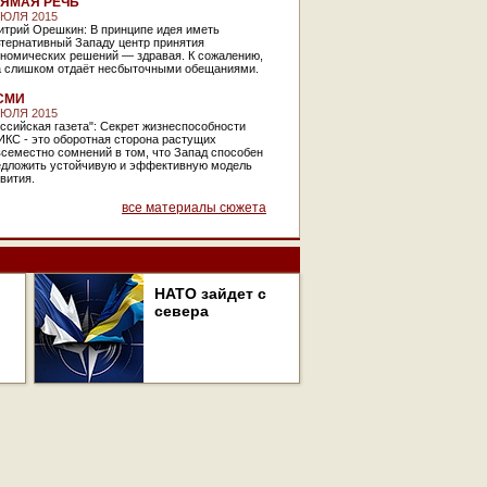
ЯМАЯ РЕЧЬ
ИЮЛЯ 2015
итрий Орешкин: В принципе идея иметь
ьтернативный Западу центр принятия
ономических решений — здравая. К сожалению,
а слишком отдаёт несбыточными обещаниями.
СМИ
ИЮЛЯ 2015
ссийская газета": Секрет жизнеспособности
ИКС - это оборотная сторона растущих
семестно сомнений в том, что Запад способен
едложить устойчивую и эффективную модель
вития.
все материалы сюжета
НАТО зайдет с
севера