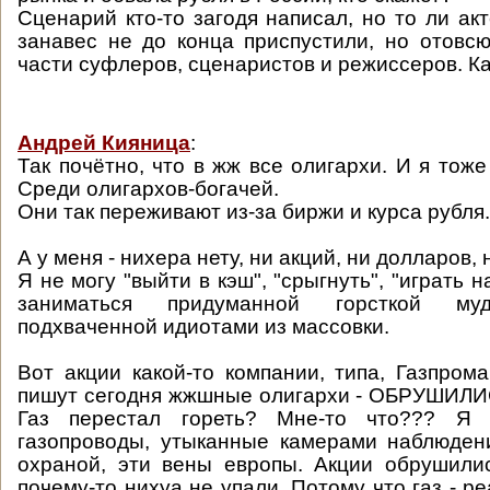
Сценарий кто-то загодя написал, но то ли ак
занавес не до конца приспустили, но отовс
части суфлеров, сценаристов и режиссеров. Как
Андрей Кияница
:
Так почётно, что в жж все олигархи. И я тож
Среди олигархов-богачей.
Они так переживают из-за биржи и курса рубля.
А у меня - нихера нету, ни акций, ни долларов, 
Я не могу "выйти в кэш", "срыгнуть", "играть н
заниматься придуманной горсткой муд
подхваченной идиотами из массовки.
Вот акции какой-то компании, типа, Газпрома,
пишут сегодня жжшные олигархи - ОБРУШИЛИС
Газ перестал гореть? Мне-то что??? Я
газопроводы, утыканные камерами наблюден
охраной, эти вены европы. Акции обрушили
почему-то нихуа не упали. Потому что газ - ре