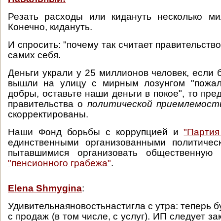
Резать расходы или кидануть несколько ми
Конечно, кидануть.
И спросить: "почему так считает правительство?
самих себя.
Деньги украли у 25 миллионов человек, если 
вышли на улицу с мирным лозунгом "пожалу
добры, оставьте наши деньги в покое", то пр
правительства о
политической приемлемос
скорректированы.
Наши Фонд борьбы с коррупцией и
"Партия
единственными организованными политическ
пытавшимися организовать общественну
"пенсионного грабежа"
.
Elena Shmygina
:
Удивительнаяновость‬настигла с утра: теперь бу
с продаж (в том числе, с услуг). ИП следует за