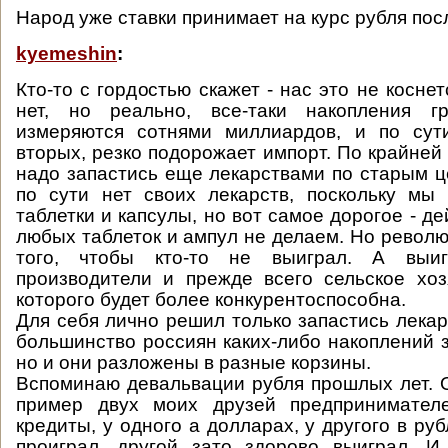
Народ уже ставки принимает на курс рубля по
kyemeshin
:
Кто-то с гордостью скажет - нас это не коснетс
нет, но реально, все-таки накопления г
измеряются сотнями миллиардов, и по сути
вторых, резко подорожает импорт. По крайней
надо запастись еще лекарствами по старым це
по сути нет своих лекарств, поскольку мы
таблетки и капсулы, но вот самое дорогое - 
любых таблеток и ампул не делаем. Но револю
того, чтобы кто-то не выиграл. А выиг
производители и прежде всего сельское хоз
которого будет более конкурентоспособна.
Для себя лично решил только запастись лекарст
большинство россиян каких-либо накоплений 
но и они разложены в разные корзины.
Вспоминаю девальвации рубля прошлых лет. 
пример двух моих друзей предпринимател
кредиты, у одного а долларах, у другого в ру
проиграл, другой зато здорово выиграл. И