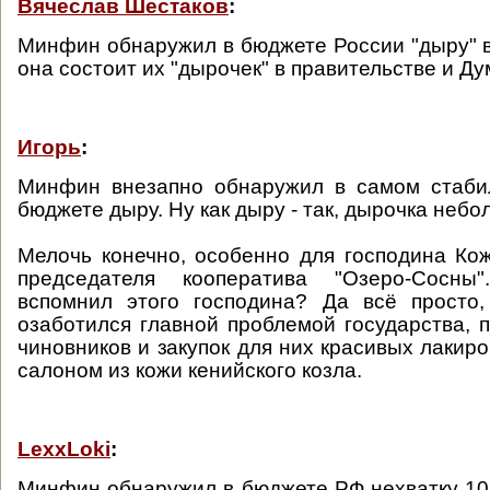
Вячеслав Шестаков
:
Минфин обнаружил в бюджете России "дыру" в 
она состоит их "дырочек" в правительстве и Ду
Игорь
:
Минфин внезапно обнаружил в самом стаби
бюджете дыру. Ну как дыру - так, дырочка небо
Мелочь конечно, особенно для господина Ко
председателя кооператива "Озеро-Сосны
вспомнил этого господина? Да всё просто,
озаботился главной проблемой государства, 
чиновников и закупок для них красивых лакир
салоном из кожи кенийского козла.
LexxLoki
:
Минфин обнаружил в бюджете РФ нехватку 10 