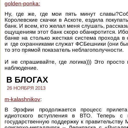
golden-ponka:
Ну, где же, где мои пять минут славы?Со
Королевские скачки в Аскоте, ездила покупат
банк. И всем, кто желал меня слушать, рассказ
ощущениям этот банк скоро обанкротится. Ибо
банке на столько жесткая система прохода в
и где охранниками служат ФСБешники (они бы
то это прямой показатель неблагополучности.
И не спрашивайте, где логика))) Это просто
наблюдение.
В БЛОГАХ
26 НОЯБРЯ 2013
m-kalashnikov
:
В Эрэфии продолжается процесс прилета
идиотского вступления в ВТО. Теперь с 
государственную поддержку к правительству
олигархо-металлурги – Дерипаска с «Русало