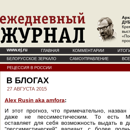
Арк
ДУ
Кре
выс
«По
про
www.ej.ru
ГЛАВНАЯ
КОММЕНТАРИИ
ИТОГ
БЕЛОРУССКОЕ ЗЕРКАЛО
САМОУПРАВЛЕНИЕ
ВС
РЕЦЕССИЯ В РОССИИ
В БЛОГАХ
27 АВГУСТА 2015
Alex Rusin aka amfora
:
И этот прогноз, что примечательно, назван 
даже не пессиместическим. То есть Ми
оставляет для себя возможность выдать в 
"пессимистический" вариант, с более пол