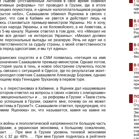
 Львове (отставленный Антонюк в свое время обвинил
1 
тивные реформы» тот проводил в Грузии, где в итоге
Гла
одн
ецких лоукостера, и «деньги налогоплательщиков уходили
мо
ткрытое небо», Саакашвили обвинил Яценюка в связях с
рил, что сам в Кабмин не рвется и действует лишь «в
В 
юсь становиться премьер-министром Украины. Но я хочу,
25
сах народа Украины, а не Коломойского, а не Ахметова, а
Len
ю 5-му каналу. Яценюк ответил в том духе, что «Михаил не
Ро
 же все делает «в интересах Украины»: «Михаил должен
дей
кие персональные выпады не реагирую. Речь не идет ни о
ответственности за судьбу страны, о моей ответственности
В 
а перед одесситами, и мы тут едины».
24
«К
бе
украинских соцсетях и в СМИ появилась «петиция на имя
азначении Саакашвили премьер-министром. Однако потом,
В 
стория ушла в тень, и новое обострение случилось после
23
ь связано с ситуацией в Одессе, где по результатам экзит-
УН
 проходил советник Саакашвили Александр Боровик, однако
ок
ющему мэру Геннадию Труханову в первом туре.
поч
пр
при
ть о перестановках в Кабмине, а Яценюк дал нашумевшее
 котором ответил на вопросы о своих «связях с олигархами»
ПО
эмоциональность» и … за реформы в Грузии: «Таков стиль
21
о успешным в Грузии, скажите мне, почему он не может
Отд
системы в Грузии?». Саакашвили ответил, предупредив, что
не
омики Яценюка» он, что называется, камня на камне не
Эм
Вла
вст
ях войны и геополитической напряженности большую часть
зав
мин
фрами, а украинская экономика, к большому сожалению,
сов
дает. … При мне в Грузии уровень теневой экономики
вой
рос с 32 до 48%. … При мне Грузия поднялась в рейтинге
сл