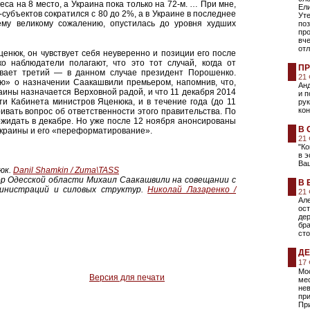
са на 8 место, а Украина пока только на 72-м. … При мне,
Ели
субъектов сократился с 80 до 2%, а в Украине в последнее
Уте
ему великому сожалению, опустилась до уровня худших
поз
пр
вче
от
Яценюк, он чувствует себя неуверенно и позиции его после
о наблюдатели полагают, что это тот случай, когда от
ПР
ывает третий — в данном случае президент Порошенко.
21
ю» о назначении Саакашвили премьером, напомнив, что,
Анд
аины назначается Верховной радой, и что 11 декабря 2014
и п
и Кабинета министров Яценюка, и в течение года (до 11
ру
кон
ивать вопрос об ответственности этого правительства. По
жидать в декабре. Но уже после 12 ноября анонсированы
В 
Украины и его «переформатирование».
21
"Ко
в э
Ва
юк.
Danil Shamkin /
Zuma\TASS
тор Одесской области Михаил Саакашвили на совещании с
В 
министраций и силовых структур.
Николай Лазаренко /
21
Але
ост
дер
бра
сто
ДЕ
17
Мос
Версия для печати
ме
не
пр
При