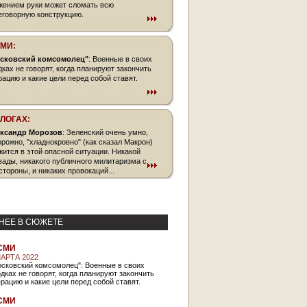
жением руки может сломать всю
еговорную конструкцию.
СМИ:
сковский комсомолец"
: Военные в своих
дках не говорят, когда планируют закончить
рацию и какие цели перед собой ставят.
БЛОГАХ:
ксандр Морозов
: Зеленский очень умно,
орожно, "хладнокровно" (как сказал Макрон)
жится в этой опасной ситуации. Никакой
вады, никакого публичного милитаризма с
стороны, и никаких провокаций...
НЕЕ В СЮЖЕТЕ
СМИ
МАРТА 2022
осковский комсомолец": Военные в своих
дках не говорят, когда планируют закончить
рацию и какие цели перед собой ставят.
СМИ