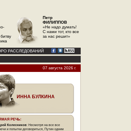
Петр
ФИЛИППОВ
по-
«Не надо думать!
С нами тот, кто все
 битву
за нас решит»
ника
РО РАССЛЕДОВАНИЙ
07 августа 2026 г.
ИННА БУЛКИНА
ЯМАЯ РЕЧЬ:
рей Колесников
: Несмотря на все все
речи и попытки договориться, Путин одним