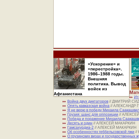
«Ускорение» и
«перестройка».
1986–1988 годы.
Внешняя
политика. Вывод
войск из
Мат
Афганистана
Ит
Война двух диктаторов
// ДМИТРИЙ СИ
Опять кавказская война
// АЛЕКСАНДР 
Я не верю в победу Михаила Саакашви
Грузия: шанс для оппозиции
// АЛЕКСЕ
Победа и поражение Михаила Саакашв
Десять и один
// АЛЕКСЕЙ МАКАРКИН
Гамсахурдиа-2
// АЛЕКСЕЙ МАКАРКИН
Об особенностях геббельсовской лжи
/
О грузинских визах и государственных 