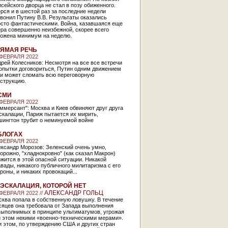
сейского дворца не стал в позу обиженного.
рся и в шестой раз за последние недели
вонил Путину В.В. Результаты оказались
осто фантастическими. Война, казавшаяся еще
ра совершенно неизбежной, скорее всего
ложена минимум на неделю.
ЯМАЯ РЕЧЬ
 ФЕВРАЛЯ 2022
рей Колесников: Несмотря на все все встречи
опытки договориться, Путин одним движением
ки может сломать всю переговорную
струкцию.
СМИ
 ФЕВРАЛЯ 2022
ммерсант": Москва и Киев обвиняют друг друга
скалации, Париж пытается их мирить,
шингтон трубит о неминуемой войне
БЛОГАХ
 ФЕВРАЛЯ 2022
ксандр Морозов: Зеленский очень умно,
орожно, "хладнокровно" (как сказал Макрон)
жится в этой опасной ситуации. Никакой
вады, никакого публичного милитаризма с его
роны, и никаких провокаций...
ЭСКАЛАЦИЯ, КОТОРОЙ НЕТ
АЛЕКСАНДР ГОЛЬЦ
 ФЕВРАЛЯ 2022 //
ква попала в собственную ловушку. В течение
сяцев она требовала от Запада выполнения
выполнимых в принципе ультиматумов, угрожая
и этом некими «военно-техническими мерами».
 этом, по утверждению США и других стран