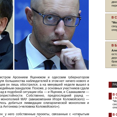
дви
пер
В 
"Мо
сво
опе
В 
Але
ост
дер
бра
его 
нистром Арсением Яценюком и одесским губернатором
ля большинства наблюдателей в этом нет ничего нового и
яцев он лишь обострился, а на минувшей неделе вышел в
РА
едийным скандалом. Похоже, у основных участников сдали
зад в подобной ситуации оба — и Яценюк, и Саакашвили —
В 
опристойности. Собственно, предпоследний раунд —
3 
с монополией МАУ (авиакомпании Игоря Коломойского) —
"М
лось добиться ликвидации олигархической монополии и
сво
а Антонюка («человека Коломойского»).
опе
н: у него собственные проекты, связанные с «открытым
В 