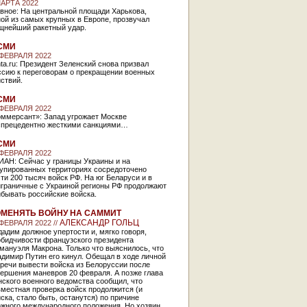
МАРТА 2022
вное: На центральной площади Харькова,
ой из самых крупных в Европе, прозвучал
щнейший ракетный удар.
СМИ
 ФЕВРАЛЯ 2022
ta.ru: Президент Зеленский снова призвал
ссию к переговорам о прекращении военных
ствий.
СМИ
 ФЕВРАЛЯ 2022
оммерсант»: Запад угрожает Москве
спрецедентно жесткими санкциями…
СМИ
 ФЕВРАЛЯ 2022
ИАН: Сейчас у границы Украины и на
купированных территориях сосредоточено
ти 200 тысяч войск РФ. На юг Беларуси и в
играничные с Украиной регионы РФ продолжают
бывать российские войска.
МЕНЯТЬ ВОЙНУ НА САММИТ
АЛЕКСАНДР ГОЛЬЦ
 ФЕВРАЛЯ 2022 //
адим должное упертости и, мягко говоря,
обидчивости французского президента
мануэля Макрона. Только что выяснилось, что
димир Путин его кинул. Обещал в ходе личной
речи вывести войска из Белоруссии после
ершения маневров 20 февраля. А позже глава
ского военного ведомства сообщил, что
местная проверка войск продолжится (и
ска, стало быть, останутся) по причине
ожного международного положения. Но хозяин