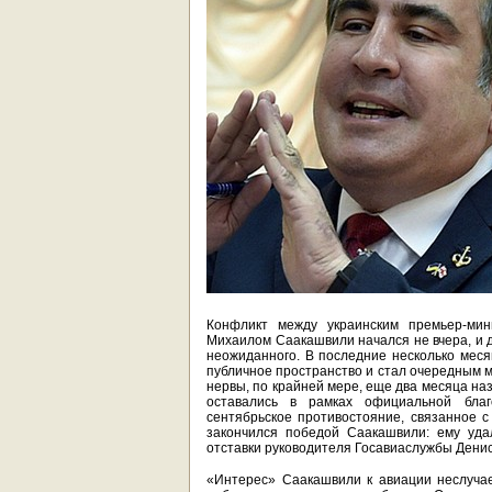
Конфликт между украинским премьер-ми
Михаилом Саакашвили начался не вчера, и д
неожиданного. В последние несколько мес
публичное пространство и стал очередным м
нервы, по крайней мере, еще два месяца на
оставались в рамках официальной благ
сентябрьское противостояние, связанное 
закончился победой Саакашвили: ему уда
отставки руководителя Госавиаслужбы Денис
«Интерес» Саакашвили к авиации неслучае