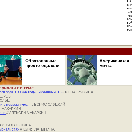
НА
вой
ник
зая
тер
кем
во
на
ко
Образованные
Американская
просто одолели
мечта
ериалы по теме
оги года. Стакан воды. Украина-2015
// ИННА БУЛКИНА
ДОРОВ
ГОЛЬЦ
ли в первом туре…
// БОРИС СЛУЦКИЙ
Й МАКАРКИН
или
// АЛЕКСЕЙ МАКАРКИН
/ ЮЛИЯ ЛАТЫНИНА
журналистах
// ЮЛИЯ ЛАТЫНИНА