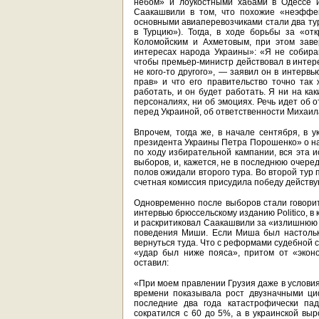
небом» и лоукостными хабами в Одессе и
Саакашвили в том, что похожие «неэффек
основными авиаперевозчиками стали два тур
в Турцию»). Тогда, в ходе борьбы за «о
Коломойским и Ахметовым, при этом заве
интересах народа Украины»: «Я не собира
чтобы премьер-министр действовал в интере
не кого-то другого», — заявил он в интервь
прав» и что его правительство точно так
работать, и он будет работать. Я ни на ка
персоналиях, ни об эмоциях. Речь идет об 
перед Украиной, об ответственности Михаил
Впрочем, тогда же, в начале сентября, в 
президента Украины Петра Порошенко» о н
по ходу избирательной кампании, вся эта и
выборов, и, кажется, не в последнюю очеред
полов ожидали второго тура. Во второй тур
счетная комиссия присудила победу действу
Одновременно после выборов стали говори
интервью брюссельскому изданию Politico, в
и раскритиковал Саакашвили за «излишнюю 
поведения Миши. Если Миша был настольк
вернуться туда. Что с реформами судебной 
«удар был ниже пояса», притом от «экон
оставил:
«При моем правлении Грузия даже в услови
времени показывала рост двузначными ци
последние два года катастрофически па
сократился с 60 до 5%, а в украинской вы