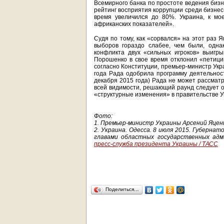
Всемирного банка по простоте ведения бизне
рейтинг восприятия коррупции среди бизнес-
время увеличился до 80%. Украина, к мо
африканских показателей».
Судя по тому, как «сорвался» на этот раз 
выборов гораздо слабее, чем были, однак
конфликта двух «сильных игроков» выигр
Порошенко в свое время отклонил «петици
согласно Конституции, премьер-министр Укр
года Рада одобрила программу деятельност
декабря 2015 года) Рада не может рассматр
всей видимости, решающий раунд следует о
«структурные изменения» в правительстве 
Фото:
1.
Премьер-министр Украины Арсений Яцен
2.
Украина. Одесса. 8 июля 2015. Губерна
главами областных государственных ад
пресс-служба президента Украины / ТАСС
Поделиться…