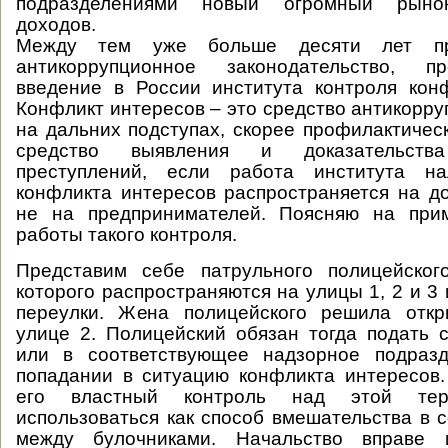
подразделениями новый огромный рыно
доходов.
Между тем уже больше десяти лет пр
антикоррупционное законодательство, пр
введение в России института контроля кон
Конфликт интересов – это средство антикорр
на дальних подступах, скорее профилактическ
средство выявления и доказательства
преступлений, если работа института на
конфликта интересов распространяется на д
не на предпринимателей. Поясняю на при
работы такого контроля.
Представим себе патрульного полицейског
которого распространяются на улицы 1, 2 и 3
переулки. Жена полицейского решила отк
улице 2. Полицейский обязан тогда подать 
или в соответствующее надзорное подраз
попадании в ситуацию конфликта интересов
его властный контроль над этой тер
использоваться как способ вмешательства в 
между булочниками. Начальство вправе и