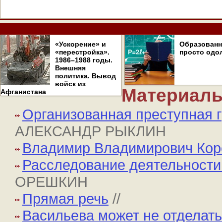
«Ускорение» и
Образован
«перестройка».
просто одо
1986–1988 годы.
Внешняя
политика. Вывод
войск из
Материалы
Афганистана
Организованная преступная 
АЛЕКСАНДР РЫКЛИН
Владимир Владимирович Кор
Расследование деятельности
ОРЕШКИН
Прямая речь
//
Васильева может не отделат