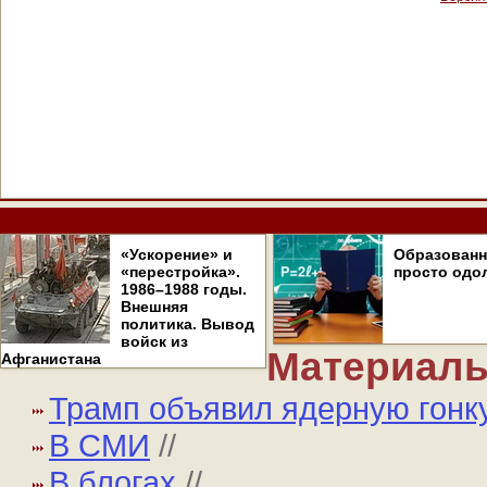
«Ускорение» и
Образован
«перестройка».
просто одо
1986–1988 годы.
Внешняя
политика. Вывод
войск из
Материалы
Афганистана
Трамп объявил ядерную гонк
В СМИ
//
В блогах
//