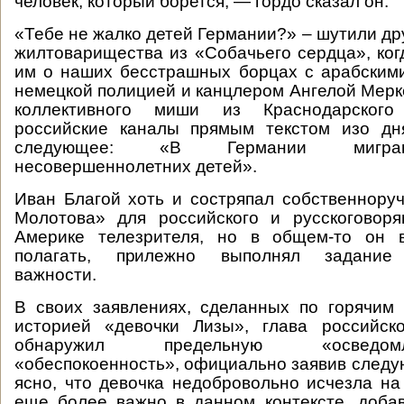
человек, который борется, — гордо сказал он.
«Тебе не жалко детей Германии?» – шутили др
жилтоварищества из «Собачьего сердца», ког
им о наших бесстрашных борцах с арабским
немецкой полицией и канцлером Ангелой Мерке
коллективного миши из Краснодарского
российские каналы прямым текстом изо дн
следующее: «В Германии мигра
несовершеннолетних детей».
Иван Благой хоть и состряпал собственноруч
Молотова» для российского и русскоговор
Америке телезрителя, но в общем-то он 
полагать, прилежно выполнял задание 
важности.
В своих заявлениях, сделанных по горячим
историей «девочки Лизы», глава российс
обнаружил предельную «осведо
«обеспокоенность», официально заявив след
ясно, что девочка недобровольно исчезла на 
еще более важно в данном контексте, доба