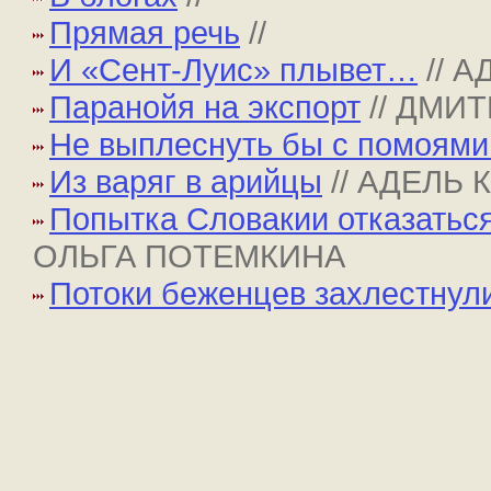
Прямая речь
//
И «Сент-Луис» плывет…
// 
Паранойя на экспорт
// ДМИ
Не выплеснуть бы с помоями
Из варяг в арийцы
// АДЕЛЬ
Попытка Словакии отказатьс
ОЛЬГА ПОТЕМКИНА
Потоки беженцев захлестнул