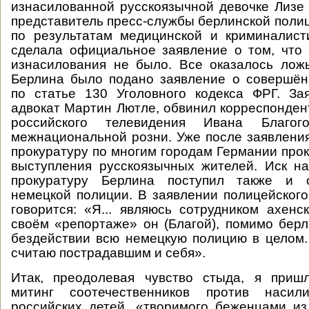
изнасилованной русскоязычной девочке Лизе
представитель пресс-службы берлинской поли
по результатам медицинской и криминалист
сделала официальное заявление о том, что
изнасилования не было. Все оказалось лож
Берлина было подано заявление о совершён
по статье 130 Уголовного кодекса ФРГ. За
адвокат Мартин Лютле, обвинил корреспонден
российского телевидения Ивана Благо
межнациональной розни. Уже после заявления
прокуратуру по многим городам Германии про
выступления русскоязычных жителей. Иск н
прокуратуру Берлина поступил также и о
немецкой полиции. В заявлении полицейско
говорится: «Я... являюсь сотрудником ахенс
своём «репортаже» он (Благой), помимо берл
бездействии всю немецкую полицию в целом.
считаю пострадавшим и себя».
Итак, преодолевая чувство стыда, я приш
митинг соотечественников против наси
российских детей, «творимого беженцами из