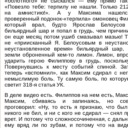
«болотного» не сыскался — ему прямо так
«Повезло тебе: терпилу не нашли. Только 21
на амнистию!». А у Максима нашелся
проверенный подонок-«терпила» омоновец Фил
который врал, будто Ярослав Белоусо
бильярдный шар и попал в грудь, чем причини
он еще месяц потом ушиб смазывал мазью! Т
не «приисканный Я. Белоусовым в неустан
неустановленное время» бильярдный шар,
земли оброненный кем-то лимон. Лимон, впро
ударить герою Филиппову в грудь, посколь
Повернувшись к месту событий спиной. За
теперь «вспомнил», как Максим сдирал с не
немыслимую боль. Ту самую боль, по котор
светит 318-я статья УК.
В деле видео есть. Филиппов на нем есть, Макс
Максим, сбиваясь и запинаясь, но со
проговорил: «Ну, то есть я признаю, что был
никого не бил, и ни с кого не сдирал — снял 
врет. И потому что сложносочиненная, с даль
ему вряд ли по зубам, и потому что на вид