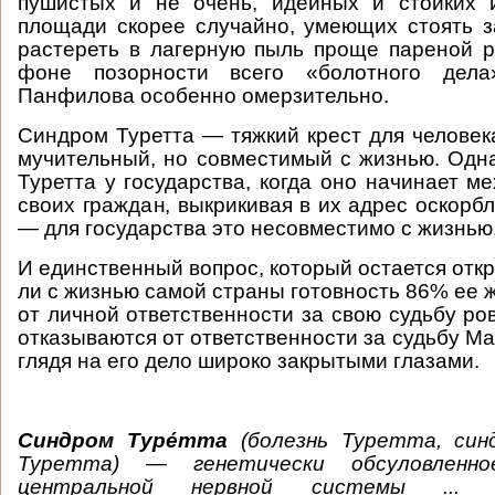
пушистых и не очень, идейных и стойких 
площади скорее случайно, умеющих стоять за
растереть в лагерную пыль проще пареной р
фоне позорности всего «болотного дел
Панфилова особенно омерзительно.
Синдром Туретта — тяжкий крест для человека
мучительный, но совместимый с жизнью. Одна
Туретта у государства, когда оно начинает м
своих граждан, выкрикивая в их адрес оскорб
— для государства это несовместимо с жизнью
И единственный вопрос, который остается отк
ли с жизнью самой страны готовность 86% ее 
от личной ответственности за свою судьбу ров
отказываются от ответственности за судьбу М
глядя на его дело широко закрытыми глазами.
Синдром Туре́тта
(болезнь Туретта, си
Туретта) — генетически обсуловленно
центральной нервной системы
... ха