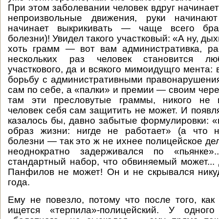
При этом заболевании человек вдруг начинает
непроизвольные движения, руки начинают
начинает выкрикивать — чаще всего бра
болезни)! Увидел такого участковый: «А ну, дых
хоть грамм — вот вам административка, ра
нескольких раз человек становится л
участкового, да и всякого мимоидущго мента: 
борьбу с административными правонарушени
сам по себе, а «палки» и премии — своим чер
там эти пресловутые граммы, никого не и
человек себя сам защитить не может. И появл
казалось бы, давно забытые формулировки: 
образ жизни: нигде не работает» (а что н
болезни — так это ж не ихнее полицейское дело
неоднократно задерживался по «пьянке»
стандартный набор, что обвиняемый может...
Панфилов не может! Он и не скрывался нику
года.
Ему не повезло, потому что после того, как
ищется «терпила»-полицейский. У одного