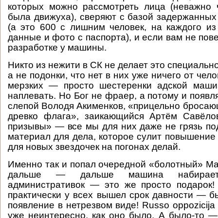
которых можно рассмотреть лица (неважно 
была движуха), сверяют с базой задержанных
(а это 600 с лишним человек, на каждого из
данные и фото с паспорта), и если вам не пов
разработке у машины.
Никто из нежити в СК не делает это специально
а не подонки, что нет в них уже ничего от чел
мерзких — просто шестеренки адской маш
наплевать. Но Бог не фраер, а потому и появл
слепой Володя Акименков, «прицельно бросаю
древко флага», заикающийся Артём Савёло
призывы» — все мы для них даже не грязь под
материал для дела, которое сулит повышение
для новых звездочек на погонах делай.
Именно так и попал очередной «болотный» М
дальше — дальше машина набирае
административок — это же просто подарок!
практически у всех вышел срок давности — б
появление в нетрезвом виде! Russo oppozicija 
уже неинтересно, как оно было. А было-то —