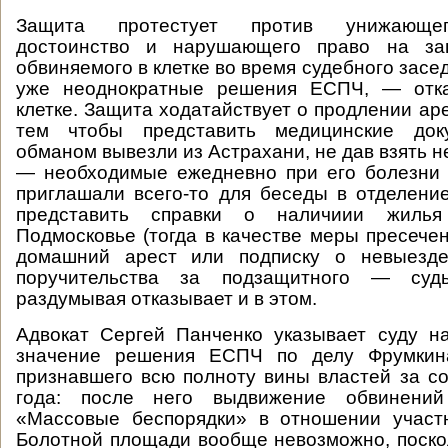
Защита протестует против унижающег
достоинство и нарушающего право на за
обвиняемого в клетке во время судебного засе
уже неоднократные решения ЕСПЧ, — отка
клетке. Защита ходатайствует о продлении аре
тем чтобы представить медицинские док
обманом вывезли из Астрахани, не дав взять н
— необходимые ежедневно при его болезни 
приглашали всего-то для беседы в отделение
представить справки о наличиии жиль
Подмосковье (тогда в качестве меры пресече
домашний арест или подписку о невыезде
поручительства за подзащитного — су
раздумывая отказывает и в этом.
Адвокат Сергей Панченко указывает суду н
значение решения ЕСПЧ по делу Фрумкина
признавшего всю полноту вины властей за с
года: после него выдвижение обвинени
«Массовые беспорядки» в отношении участ
Болотной площади вообще невозможно, поско