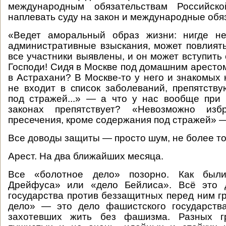
международным обязательствам Российс
наплевать суду на закон и международные обя
«Ведет аморальный образ жизни: нигде не
административные взыскания, может повлиять
все участники выявлены, и он может вступить с
Господи! Сидя в Москве под домашним арестом
в Астрахани? В Москве-то у него и знакомых 
не входит в список заболеваний, препятст
под стражей...» — а что у нас вообще при
законах препятствует? «Невозможно из
пресечения, кроме содержания под стражей» —
Все доводы защиты — просто шум, не более то
Арест. На два ближайших месяца.
Все «болотное дело» позорно. Как был
Дрейфуса» или «дело Бейлиса». Всё это 
государства против беззащитных перед ним г
дело» — это дело фашистского государства
захотевших жить без фашизма. Разных г