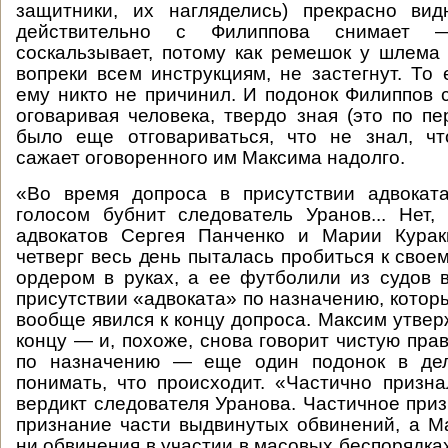
защитники, их нагляделись) прекрасно ви
действительно с Филиппова снимает
соскальзывает, потому как ремешок у шлема
вопреки всем инструкциям, не застегнут. То 
ему никто не причинил. И подонок Филиппов с
оговаривая человека, твердо зная (это по п
было еще отговариваться, что не знал, чт
сажает оговоренного им Максима надолго.
«Во время допроса в присутствии адвоката
голосом бубнит следователь Уранов... Нет,
адвокатов Сергея Панченко и Марии Кура
четверг весь день пыталась пробиться к свое
ордером в руках, а ее футболили из судов 
присутствии «адвоката» по назначению, которы
вообще явился к концу допроса. Максим утверж
концу — и, похоже, снова говорит чистую прав
по назначению — еще один подонок в дел
понимать, что происходит. «Частично призна
вердикт следователя Уранова. Частичное при
признание части выдвинутых обвинений, а М
ни обвинения в участии в масовых беспорядка