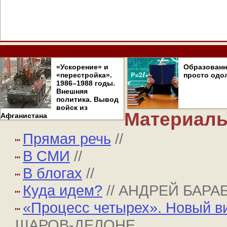
«Ускорение» и
Образован
«перестройка».
просто одо
1986–1988 годы.
Внешняя
политика. Вывод
войск из
Материалы
Афганистана
Прямая речь
//
В СМИ
//
В блогах
//
Куда идем?
// АНДРЕЙ БАР
«Процесс четырех». Новый в
ШАРОВ-ДЕЛОНЕ