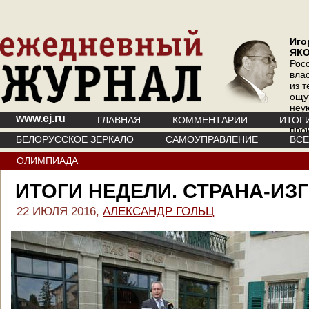
Иго
ЯК
Рос
вла
из т
ощу
неу
www.ej.ru
где 
ГЛАВНАЯ
КОММЕНТАРИИ
ИТОГ
про
БЕЛОРУССКОЕ ЗЕРКАЛО
САМОУПРАВЛЕНИЕ
ВС
инт
ОЛИМПИАДА
ИТОГИ НЕДЕЛИ. СТРАНА-ИЗ
22 ИЮЛЯ 2016,
АЛЕКСАНДР ГОЛЬЦ