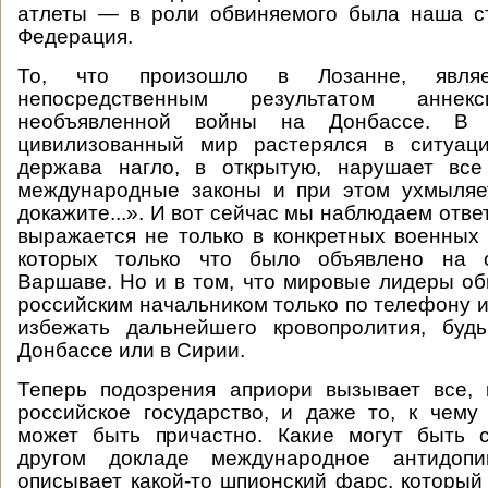
атлеты — в роли обвиняемого была наша ст
Федерация.
То, что произошло в Лозанне, явля
непосредственным результатом анн
необъявленной войны на Донбассе. В 
цивилизованный мир растерялся в ситуаци
держава нагло, в открытую, нарушает вс
международные законы и при этом ухмыляет
докажите...». И вот сейчас мы наблюдаем отв
выражается не только в конкретных военных 
которых только что было объявлено на
Варшаве. Но и в том, что мировые лидеры о
российским начальником только по телефону и
избежать дальнейшего кровопролития, буд
Донбассе или в Сирии.
Теперь подозрения априори вызывает все, 
российское государство, и даже то, к чему
может быть причастно. Какие могут быть с
другом докладе международное антидопин
описывает какой-то шпионский фарс, который