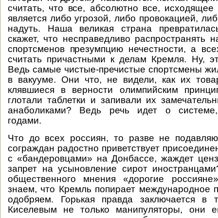
считать, что все, абсолютно все, исходящее
является либо угрозой, либо провокацией, ли
надуть. Наша великая страна превратилась
скажет, что несправедливо распространять н
спортсменов презумпцию нечестности, а вс
считать причастными к делам Кремля. Ну, эт
Ведь самые чистые-пречистые спортсмены жил
в вакууме. Они что, не видели, как их тов
клявшиеся в верности олимпийским принци
глотали таблетки и запивали их замечатель
анаболиками? Ведь речь идет о системе,
годами.
Что до всех россиян, то разве не подавля
сограждан радостно приветствует присоедине
с «бандеровцами» на Донбассе, жаждет ценз
запрет на усыновление сирот иностранцами
общественного мнения «дорогие россияне»
знаем, что Кремль попирает международное п
одобряем. Горькая правда заключается в 
Киселевым не только манипуляторы, они 