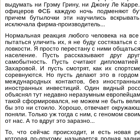
выдумать ни Грэму Грину, ни Джону Ле Карре
офицеров ФСБ каждую ночь подменяют бут
причем бутылочки эти научились вскрывать
исключала фирма-производитель...
Нормальная реакция любого человека на все 
пытаться уличить их, я не буду состязаться 
ловкости. Я просто перестану с ними общаться
население. Пусть рассказывают друг дру
самобытность. Пусть считают дипломатие
Захаровой. И пусть смотрят, как их спортс
соревнуются. Но пусть делают это в гордом
международных контактов, без иностранных
иностранных инвестиций. Один видный росс
объяснял тут недавно неразумным европейцам:
такой сформировался, не можем не быть велик
бы это ни стоило. Хорошо, отвечает окружающ
поняли. Только уж тогда с ним, с геномом свои
от нас. А то вдруг это заразно...
То, что сейчас происходит, и есть новая р
которая по-другому называется полная задн