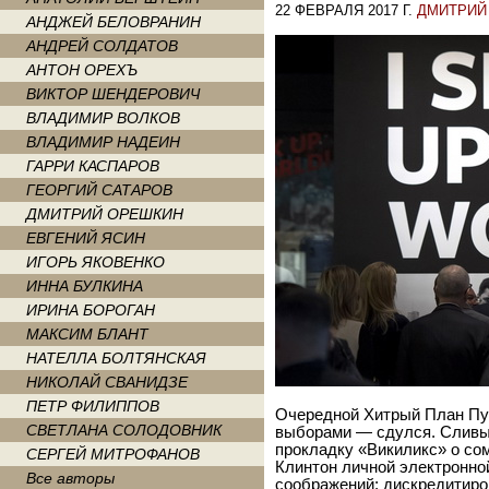
22 ФЕВРАЛЯ 2017 Г.
ДМИТРИЙ
АНДЖЕЙ БЕЛОВРАНИН
АНДРЕЙ СОЛДАТОВ
АНТОН ОРЕХЪ
ВИКТОР ШЕНДЕРОВИЧ
ВЛАДИМИР ВОЛКОВ
ВЛАДИМИР НАДЕИН
ГАРРИ КАСПАРОВ
ГЕОРГИЙ САТАРОВ
ДМИТРИЙ ОРЕШКИН
ЕВГЕНИЙ ЯСИН
ИГОРЬ ЯКОВЕНКО
ИННА БУЛКИНА
ИРИНА БОРОГАН
МАКСИМ БЛАНТ
НАТЕЛЛА БОЛТЯНСКАЯ
НИКОЛАЙ СВАНИДЗЕ
ПЕТР ФИЛИППОВ
Очередной Хитрый План Пу
СВЕТЛАНА СОЛОДОВНИК
выборами — сдулся. Сливы
прокладку «Викиликс» о со
СЕРГЕЙ МИТРОФАНОВ
Клинтон личной электронно
Все авторы
соображений: дискредитиро