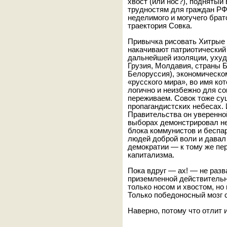
хвост (или нос?), поднятый
трудностям для граждан РФ
неделимого и могучего брат
траектория Совка.
Привычка рисовать Хитрые
накачивают патриотический 
дальнейшей изоляции, ухуд
Грузия, Молдавия, страны 
Белоруссия), экономическом
«русского мира», во имя кот
логично и неизбежно для с
переживаем. Совок тоже су
пропагандистских небесах.
Правительства он уверенно
выборах демонстрировал 
блока коммунистов и беспа
людей доброй воли и давал
демократии — к тому же пе
капитализма.
Пока вдруг — ах! — не разв
приземленной действительн
только носом и хвостом, но
Только победоносный мозг 
Наверно, потому что отлит 