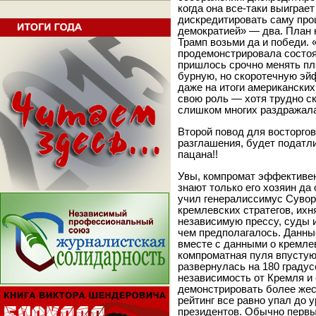
когда она все-таки выиграет
дискредитировать саму про
демократией» — два. План 
Трамп возьми да и победи.
продемонстрировала состоя
пришлось срочно менять пл
бурную, но скоротечную эй
даже на итоги американских
свою роль — хотя трудно ск
слишком многих раздражал
Второй повод для восторгов
разглашения, будет податли
пацана!!
Увы, компромат эффективен,
знают только его хозяин да
учил генералиссимус Сувор
кремлевских стратегов, ихн
независимую прессу, суды 
чем предполагалось. Данны
вместе с данными о кремле
компроматная пуля впустую 
развернулась на 180 градус
независимость от Кремля и
демонстрировать более жес
рейтинг все равно упал до
президентов. Обычно первы