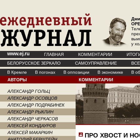
Дми
ОР
Тел
пре
выи
у х
www.ej.ru
ГЛАВНАЯ
КОММЕНТАРИИ
ИТОГ
БЕЛОРУССКОЕ ЗЕРКАЛО
САМОУПРАВЛЕНИЕ
ВС
В Кремле
В погонах
В оппозиции
В экономике
В о
АВТОРЫ
КОММЕНТАРИИ
АЛЕКСАНДР ГОЛЬЦ
АЛЕКСАНДР ОСОВЦОВ
АЛЕКСАНДР ПОДРАБИНЕК
АЛЕКСАНДР РЫКЛИН
АЛЕКСАНДР ЧЕРКАСОВ
АЛЕКСЕЙ КОНДАУРОВ
АЛЕКСЕЙ МАКАРКИН
ПРО ХВОСТ И НО
АНАТОЛИЙ БЕРШТЕЙН