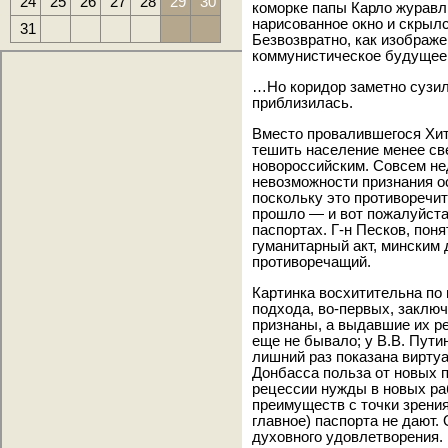
24
25
26
27
28
29
30
коморке папы Карло журавль
нарисованное окно и скрыл
31
Безвозвратно, как изображ
коммунистическое будущее. 
…Но коридор заметно сузилс
приблизилась.
Вместо провалившегося Хит
тешить население менее св
новороссийским. Совсем не
невозможности признания о
поскольку это противоречи
прошло — и вот пожалуйста
паспортах. Г-н Песков, поня
гуманитарный акт, минским 
противоречащий.
Картинка восхитительна по
подхода, во-первых, заклю
признаны, а выдавшие их ре
еще не бывало; у В.В. Пути
лишний раз показана вирту
Донбасса польза от новых п
рецессии нужды в новых ра
преимуществ с точки зрения
главное) паспорта не дают.
духовного удовлетворения. 