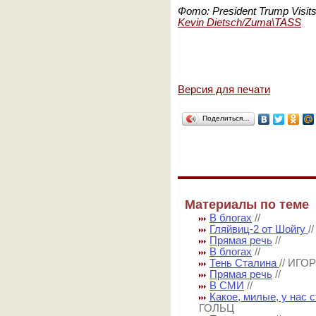
Фото: President Trump Visit
Kevin Dietsch/
Zuma\TASS
Версия для печати
Поделиться…
Материалы по теме
В блогах
//
Гляйвиц-2 от Шойгу
/
Прямая речь
//
В блогах
//
Тень Сталина
// ИГ
Прямая речь
//
В СМИ
//
Какое, милые, у нас 
ГОЛЬЦ