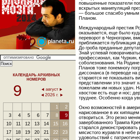
повышенные показатели поп
вскрытых манипуляций през
— большое спасибо умным 
Планом.
Международный престиж Ро
оказывается, еще было куд
переворот в Черногории, в
приближается публикация д
До гроба преданные депутат
Знай успевай поворачиватьс
профессионал, как Чуркин,
соболезнования. На Родине
Планов тоже понемногу погр
диссонанса (в переводе на 
КАЛЕНДАРЬ АРХИВНЫХ
стараются не показывать ви
НОМЕРОВ
представлении это значит х
9
пожелаем им новых удач. На
август
хвостом есть еще и нос; де
2026 г.
труднее. Особенно когда ув
1
2
Окно возможностей в амери
нарисованное в их кипящем
3
4
5
6
7
8
9
отвориться. Это резко меня
завербованного Трампа Кре
10
11
12
13
14
15
16
старался демонстрировать 
17
18
19
20
21
22
23
мясистого журавля в небе 
удовольствий с патриотиче