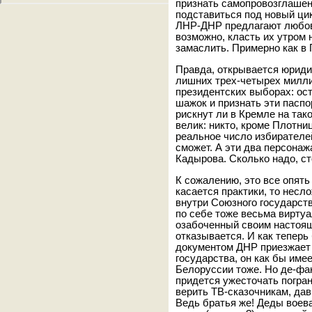
признать самопровозглашен
подставиться под новый ци
ЛНР-ДНР предлагают любов
возможно, класть их утром 
замаслить. Примерно как в
Правда, открывается юриди
лишних трех-четырех миллио
президентских выборах: ос
шажок и признать эти паспо
рискнут ли в Кремле на тако
велик: никто, кроме Плотни
реальное число избирателе
сможет. А эти два персонаж
Кадырова. Сколько надо, ст
К сожалению, это все опять
касается практики, то несл
внутри Союзного государст
по себе тоже весьма вирту
озабоченный своим настоящ
отказывается. И как теперь
документом ДНР приезжает 
государства, он как бы име
Белоруссии тоже. Но де-фак
придется ужесточать погран
верить ТВ-сказочникам, да
Ведь братья же! Деды воев