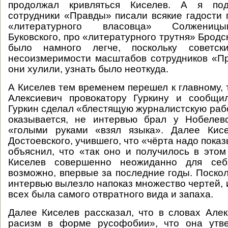
продолжал кривляться Киселев. А я под
сотрудники «Правды» писали всякие гадости 
«литературного власовца» Солженицы
Буковского, про «литературного трутня» Бродск
было намного легче, поскольку советс
несоизмеримости масштабов сотрудников «Пр
они хулили, узнать было неоткуда.
А Киселев тем временем перешел к главному, 
Алексиевич провокатору Гуркину и сообщил
Гуркин сделал «блестящую журналистскую рабо
оказывается, не интервью брал у Нобелевс
«голыми руками «взял языка». Далее Кис
Достоевского, учившего, что «чёрта надо показ
объяснил, что «так оно и получилось в этом
Киселев совершенно неожиданно для себя
возможно, впервые за последние годы. Поскол
интервью вылезло напоказ множество чертей, 
всех была самого отвратного вида и запаха.
Далее Киселев рассказал, что в словах Але
расизм в форме русофобии», что она утве