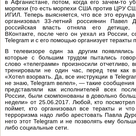
в Афганистане, потом, когда его зачем-то у
морпехи (то есть морпехи США против ЦРУ С
ИГИЛ. Теперь выясняется, что все это ерунда
организовал 33-летний россиянин Павел Д
российская власть отняла его детище, 
ВКонтакте, после чего он уехал из России, 
Telegram и с его помощью организует теракты п
В телевизоре один за другим появлялись
которые с большим трудом пытались говори
слово «телеграмм» произносили отчетливо, в
тренировали не один час, перед тем как в
«Хотел взорвать. Да, все инструкции в Telegra
не знаю, Telegram велел», — такие сообщения
представляли как исполнителей всех посл
России, были скомпонованы в довольно больш
недели» от 25.06.2017. Любой, кто посмотрел
поймет, кто организовал все теракты и чт
терроризма надо либо арестовать Павла Дуро
него этот Telegram и не позволять ему больш
либо социальные сети.