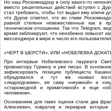
Но наш Роскомнадзор в силу какого-то непоня
вместо решительных действий вступил с Дур
стал требовать, чтобы тот выдал ему ключи д
что Дуров ответил, что во главе Роскомнад
равной степени невежественные как в пр
техническом отношении. Так что Telegram, ви
время заблокируют, что неизбежно повысит ка
мессенджера в мире и число его пользователей
«ЧЕРТ В ШЕРСТИ», ИЛИ «НОБЕЛЕВКА ДОКА
Про интервью Нобелевского лауреата Све
провокатору Гуркину я уже писал. В основном
зафиксировать позицию публициста Кашин
обрадовался и тут же назвал взгля
«людоедскими», ее саму «неумной» и «не
«старомодной и примитивной» и еще «об
человеком».
Основанием для таких оценок стали два фра
Алексиевич, извратив и переврав которые