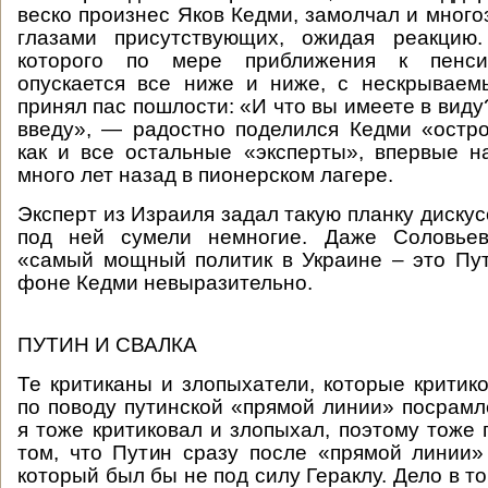
веско произнес Яков Кедми, замолчал и много
глазами присутствующих, ожидая реакцию
которого по мере приближения к пенси
опускается все ниже и ниже, с нескрываем
принял пас пошлости: «И что вы имеете в виду
введу», — радостно поделился Кедми «остро
как и все остальные «эксперты», впервые 
много лет назад в пионерском лагере.
Эксперт из Израиля задал такую планку дискус
под ней сумели немногие. Даже Соловьев
«самый мощный политик в Украине – это Пут
фоне Кедми невыразительно.
ПУТИН И СВАЛКА
Те критиканы и злопыхатели, которые критик
по поводу путинской «прямой линии» посрамл
я тоже критиковал и злопыхал, поэтому тоже 
том, что Путин сразу после «прямой линии»
который был бы не под силу Гераклу. Дело в том