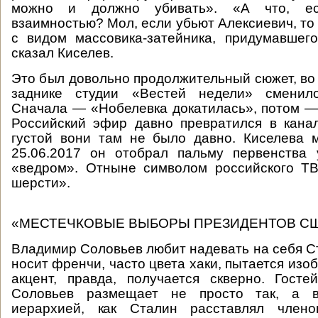
можно и должно убивать». «А что, ес
взаимностью? Мол, если убьют Алексиевич, то
с видом массовика-затейника, придумавшег
сказал Киселев.
Это был довольно продолжительный сюжет, во 
заднике студии «Вестей недели» сменило
Сначала — «Нобелевка докатилась», потом —
Российский эфир давно превратился в кана
густой вони там не было давно. Киселева 
25.06.2017 он отобрал пальму первенства
«ведром». Отныне символом российского ТВ
шерсти».
«МЕСТЕЧКОВЫЕ ВЫБОРЫ ПРЕЗИДЕНТОВ СШ
Владимир Соловьев любит надевать на себя С
носит френчи, часто цвета хаки, пытается изо
акцент, правда, получается скверно. Гост
Соловьев размещает не просто так, а в
иерархией, как Сталин расставлял член