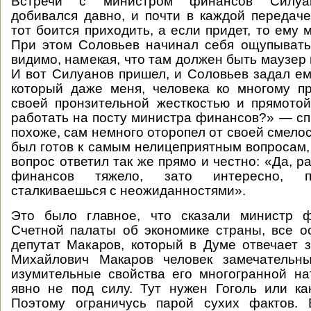
Встречи с министром финансов Силуа
добивался давно, и почти в каждой передаче
тот боится приходить, а если придет, то ему 
При этом Соловьев начинал себя ощупывать
видимо, намекая, что там должен быть маузер 
И вот Силуанов пришел, и Соловьев задал ем
который даже меня, человека ко многому п
своей пронзительной жесткостью и прямото
работать на посту министра финансов?» — сп
похоже, сам немного оторопел от своей смело
был готов к самым нелицеприятным вопросам, 
вопрос ответил так же прямо и честно: «Да, 
финансов тяжело, зато интересно, по
сталкиваешься с неожиданностями».
Это было главное, что сказали министр 
Счетной палаты об экономике страны, все 
депутат Макаров, который в Думе отвечает 
Михайлович Макаров человек замечательны
изумительные свойства его многогранной н
явно не под силу. Тут нужен Гоголь или к
Поэтому ограничусь парой сухих фактов.