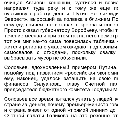
очищая Авгиевы конюшни, суетился и возил
направлял туда реку и к тому же еще по
пустяковую работу деньги. Путин же ликви
Эверест», выросший за полвека в ближнем По
секунду, причем, не вставая с кресла и сове
Просто сказал губернатору Воробьеву, чтобы т
течение месяца и при этом так на него посмотре
тот же миг как-то сама повесилась табличка 
жители региона с ужасом ожидают под своими
самосвалов с отходами, поскольку свалку
выбрасывать мусор не объяснили.
Соловьев, вдохновленный примером Путина,
помойку под названием «российская экономи
ему, наконец, удалось затащить на свою п
финансов Силуанова, главу Счетной па
председателя бюджетного комитета Госдумы М
Соловьев все время пытался узнать у людей, 
стране за деньги, почему премьер-министр гово
и страна живет от одной «прямой линии» до
Счетной палаты Голикова на это резонно от