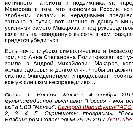
истинного патриота и подвижника за наро
Макарова в том, что экономика России, ко
злобными силами и нерадивыми предшес
загнана в тупик, вот именно в данную мин
усилиями самого Макарова и под руководство
взлетать на невиданную высоту, в чем гражда
придется убедиться.
Есть нечто глубоко символическое и безысхо
том, что Анна Степановна Политковская вот уж
земле, а Андрей Михайлович Макаров, кот
желаю здоровья и долголетия, чтобы он дожил 
сих пор благоденствует и продолжает гробить 
все уж слишком несправедливо…
Фото:
1. Россия. Москва. 4 ноября 20
мультимедийной выставки "Россия - моя ис
гг." в ЦВЗ "Манеж".
Валерий Шарифулин/ТАСС
2, 3, 4, 5. Скриншоты программы "Вос
Владимиром Соловьевым 25.06.2017"/
YouTube