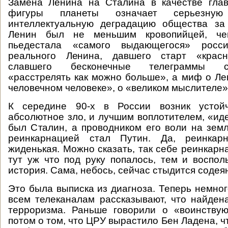
Замена Ленина на Сталина в качестве глав
фигуры планеты означает серьезну
интеллектуальную деградацию общества за 
Ленин был не меньшим кровопийцей, ч
пьедестала «самого выдающегося» росс
реального Ленина, давшего старт «крас
славшего бесконечные телеграммы с
«расстрелять как можно больше», а миф о Ле
человечном человеке», о «великом мыслителе»
К середине 90-х в России возник устой
абсолютное зло, и лучшим воплотителем, «и
был Сталин, а проводником его воли на земле
реинкарнацией стал Путин. Да, реинкарн
жиденькая. Можно сказать, так себе реинкарна
тут уж что под руку попалось, тем и воспол
история. Сама, небось, сейчас стыдится соде
Это была выписка из диагноза. Теперь немног
всем телеканалам рассказывают, что найден
терроризма. Раньше говорили о «воинству
потом о том, что ЦРУ вырастило Бен Ладена, 