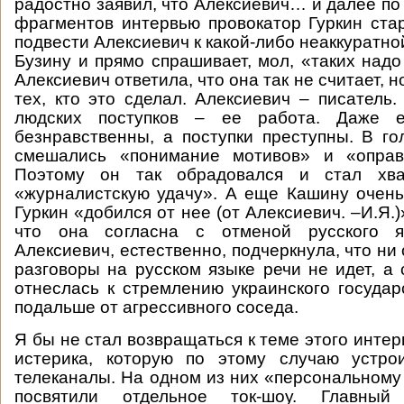
радостно заявил, что Алексиевич… и далее по 
фрагментов интервью провокатор Гуркин ста
подвести Алексиевич к какой-либо неаккуратн
Бузину и прямо спрашивает, мол, «таких надо
Алексиевич ответила, что она так не считает, 
тех, кто это сделал. Алексиевич – писатель
людских поступков – ее работа. Даже 
безнравственны, а поступки преступны. В г
смешались «понимание мотивов» и «оправ
Поэтому он так обрадовался и стал хва
«журналистскую удачу». А еще Кашину очень
Гуркин «добился от нее (от Алексиевич. –И.Я.)
что она согласна с отменой русского я
Алексиевич, естественно, подчеркнула, что ни 
разговоры на русском языке речи не идет, а
отнеслась к стремлению украинского государ
подальше от агрессивного соседа.
Я бы не стал возвращаться к теме этого интер
истерика, которую по этому случаю устр
телеканалы. На одном из них «персональному
посвятили отдельное ток-шоу. Главный 