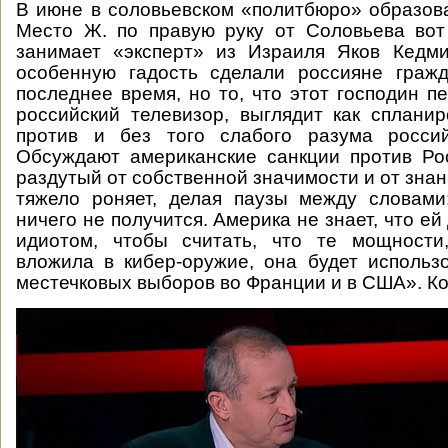
В июне в соловьевском «политбюро» образов
Место Ж. по правую руку от Соловьева вот
занимает «эксперт» из Израиля Яков Кедми
особенную гадость сделали россияне граж
последнее время, но то, что этот господин 
российский телевизор, выглядит как сплани
против и без того слабого разума россий
Обсуждают американские санкции против Ро
раздутый от собственной значимости и от знан
тяжело роняет, делая паузы между словами
ничего не получится. Америка не знает, что ей
идиотом, чтобы считать, что те мощности
вложила в кибер-оружие, она будет использо
местечковых выборов во Франции и в США». Ко