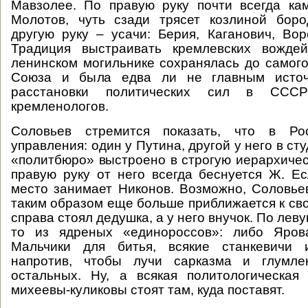
Мавзолее. По правую руку почти всегда ка
Молотов, чуть сзади трясет козлиной боро
другую руку – усачи: Берия, Каганович, Во
Традиция выстраивать кремлевских вожде
ленинском могильнике сохранялась до самого
Союза и была едва ли не главным источ
расстановки политических сил в ССС
кремленологов.
Соловьев стремится показать, что в Ро
управления: один у Путина, другой у него в ст
«политбюро» выстроено в строгую иерархичес
правую руку от него всегда беснуется Ж. Ес
место занимает Никонов. Возможно, Соловьев
таким образом еще больше приближается к сво
справа стоял дедушка, а у него внучок. По леву
то из ядреных «единороссов»: либо Яров
Мальчики для битья, всякие станкевичи 
напротив, чтобы лучи сарказма и глумле
остальных. Ну, а всякая политологическая
михеевы-куликовы стоят там, куда поставят.