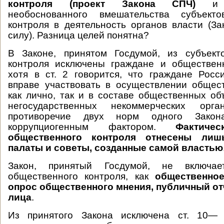
контроля (проект Закона СПЧ)
и не
необоснованного вмешательства субъекто
контроля в деятельность органов власти (За
силу). Разница целей понятна?
В Законе, принятом Госдумой, из субъект
контроля исключены граждане и обществен
хотя в ст. 2 говорится, что граждане Рос
вправе участвовать в осуществлении общес
как лично, так и в составе общественных о
негосударственных некоммерческих орга
противоречие двух норм одного Закон
коррупциогенным фактором.
Фактическ
общественного контроля отнесены лиш
палаты и советы, созданные самой властью
Закон, принятый Госдумой, не включа
общественного контроля, как
общественное
опрос общественного мнения, публичный от
лица
.
Из принятого Закона исключена ст. 10