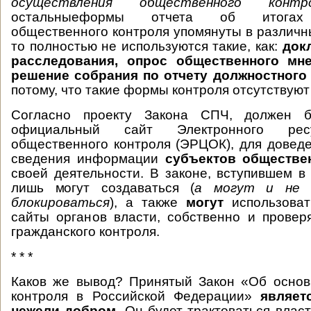
осуществления общественного контр
остальныеформы отчета об итогах 
общественного контроля упомянуты в различны
то полностью не используются такие, как:
док
расследования, опрос общественного мне
решение собрания по отчету должностного
потому, что такие формы контроля отсутствуют 
Согласно проекту Закона СПЧ, должен 
официальный сайт Электронного рес
общественного контроля (ЭРЦОК), для довед
сведения информации
субъектов обществе
своей деятельности. В законе, вступившем в 
лишь могут создаваться (
а могут и не 
блокироваться
), а также
могут
использоват
сайты органов власти, собственно и прове
гражданского контроля.
* * *
Каков же вывод? Принятый Закон «Об основ
контроля в Российской Федерации»
являет
нежели добром
. Он будет трактоваться влас