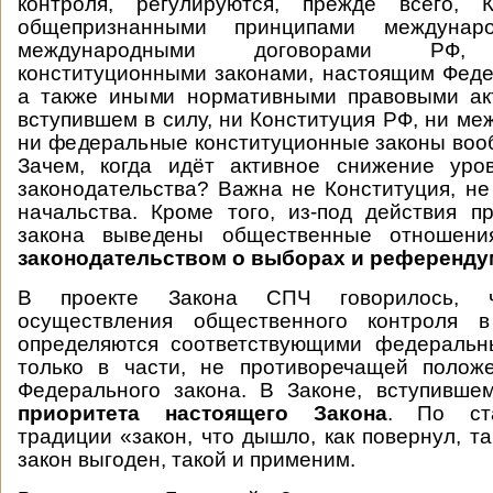
контроля, регулируются, прежде всего, 
общепризнанными принципами междунар
международными договорами РФ, 
конституционными законами, настоящим Фед
а также иными нормативными правовыми акт
вступившем в силу, ни Конституция РФ, ни ме
ни федеральные конституционные законы воо
Зачем, когда идёт активное снижение уро
законодательства? Важна не Конституция, не 
начальства. Кроме того, из-под действия п
закона выведены общественные отношен
законодательством о выборах и референду
В проекте Закона СПЧ говорилось, ч
осуществления общественного контроля 
определяются соответствующими федеральн
только в части, не противоречащей полож
Федерального закона. В Законе, вступивше
приоритета настоящего Закона
. По ст
традиции «закон, что дышло, как повернул, т
закон выгоден, такой и применим.