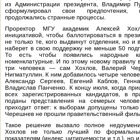
из Администрации президента, Владимир П
сформулировал свои предпочтения, 
продолжались странные процессы.
Проректор МГУ академик Алексей Хох
инициативой, чтобы баллотироваться в пре
не только те, кого выдвинут отделения, но и
наберет в свою поддержку не меньше 50 под
То есть чтобы появились народные к
номенклатурные. И по этому новому правилу 
три человека — сам Хохлов, Валерий Че
Нигматуллин. К ним добавилось четыре челове
Александр Сергеев, Евгений Каблов, Генн
Владислав Панченко. К концу июля, когда при
всех зарегистрированных кандидатов, в пр
поданы представления на семерых челове
приходит ответ: к выборам допущены только
Черешнев не прошли правительственный филь
Такое решение вызвало полное недоумени
Хохлов не только лучший по формальны
показателям (индекс цитируемости и т.д.), но