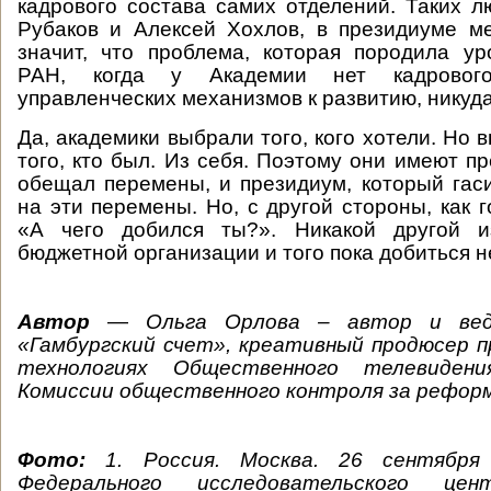
кадрового состава самих отделений. Таких л
Рубаков и Алексей Хохлов, в президиуме м
значит, что проблема, которая породила у
РАН, когда у Академии нет кадровог
управленческих механизмов к развитию, никуда
Да, академики выбрали того, кого хотели. Но 
того, кто был. Из себя. Поэтому они имеют п
обещал перемены, и президиум, который гас
на эти перемены. Но, с другой стороны, как г
«А чего добился ты?». Никакой другой и
бюджетной организации и того пока добиться н
Автор
—
Ольга Орлова – автор и вед
«Гамбургский счет», креативный продюсер п
технологиях Общественного телевиден
Комиссии общественного контроля за реформ
Фото:
1.
Россия. Москва. 26 сентября
Федерального исследовательского це