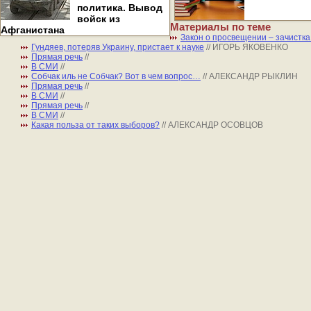
политика. Вывод
войск из
Материалы по теме
Афганистана
Закон о просвещении – зачистка
Гундяев, потеряв Украину, пристает к науке
// ИГОРЬ ЯКОВЕНКО
Прямая речь
//
В СМИ
//
Собчак иль не Собчак? Вот в чем вопрос…
// АЛЕКСАНДР РЫКЛИН
Прямая речь
//
В СМИ
//
Прямая речь
//
В СМИ
//
Какая польза от таких выборов?
// АЛЕКСАНДР ОСОВЦОВ