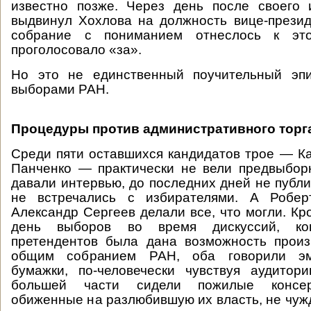
известно позже. Через день после своего 
выдвинул Хохлова на должность вице-прези
собрание с пониманием отнеслось к эт
проголосовало «за».
Но это не единственный поучительный эп
выборами РАН.
Процедуры против административного торг
Среди пяти оставшихся кандидатов трое — Ка
Панченко — практически не вели предвыбор
давали интервью, до последних дней не публи
не встречались с избирателями. А Робер
Александр Сергеев делали все, что могли. Кр
день выборов во время дискуссий, ко
претендентов была дана возможность произ
общим собранием РАН, оба говорили эм
бумажки, по-человечески чувствуя аудитор
большей части сидели пожилые консер
обиженные на разлюбившую их власть, не чуж