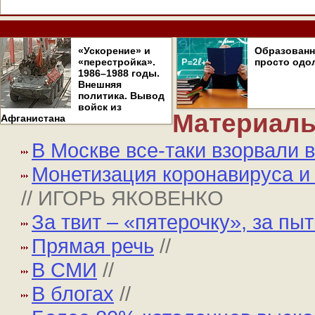
«Ускорение» и
Образован
«перестройка».
просто одо
1986–1988 годы.
Внешняя
политика. Вывод
войск из
Материалы
Афганистана
В Москве все-таки взорвали 
Монетизация коронавируса и
// ИГОРЬ ЯКОВЕНКО
За твит – «пятерочку», за пы
Прямая речь
//
В СМИ
//
В блогах
//