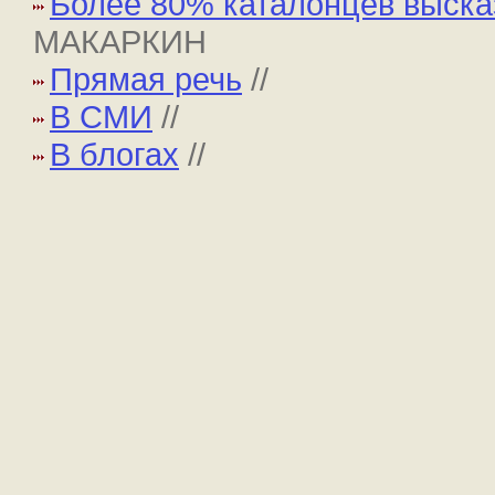
Более 80% каталонцев выска
МАКАРКИН
Прямая речь
//
В СМИ
//
В блогах
//