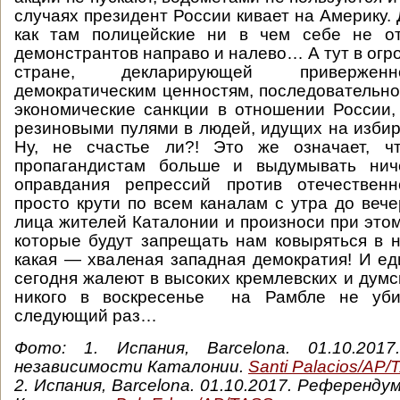
случаях президент России кивает на Америку. 
как там полицейские ни в чем себе не от
демонстрантов направо и налево… А тут в огр
стране, декларирующей привержен
демократическим ценностям, последователь
экономические санкции в отношении России,
резиновыми пулями в людей, идущих на избир
Ну, не счастье ли?! Это же означает, ч
пропагандистам больше и выдумывать нич
оправдания репрессий против отечествен
просто крути по всем каналам с утра до веч
лица жителей Каталонии и произноси при этом
которые будут запрещать нам ковыряться в но
какая — хваленая западная демократия! И ед
сегодня жалеют в высоких кремлевских и думс
никого в воскресенье на Рамбле не убил
следующий раз…
Фото: 1. Испания, Barcelona.
01.10.201
независимости Каталонии.
Santi Palacios/AP
2.
Испания, Barcelona.
01.10.2017.
Референдум