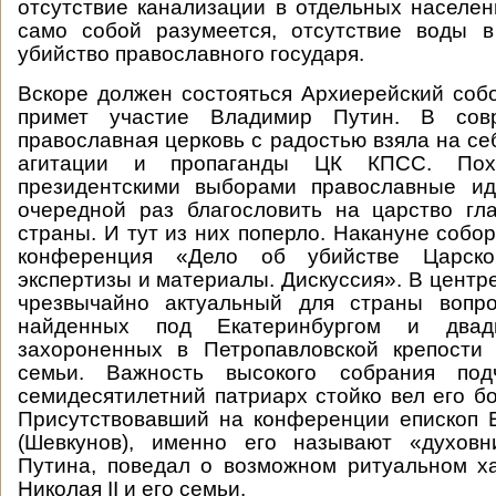
отсутствие канализации в отдельных населенн
само собой разумеется, отсутствие воды в
убийство православного государя.
Вскоре должен состояться Архиерейский соб
примет участие Владимир Путин. В сов
православная церковь с радостью взяла на се
агитации и пропаганды ЦК КПСС. Пох
президентскими выборами православные и
очередной раз благословить на царство гл
страны. И тут из них поперло. Накануне собо
конференция «Дело об убийстве Царск
экспертизы и материалы. Дискуссия». В центр
чрезвычайно актуальный для страны вопр
найденных под Екатеринбургом и двад
захороненных в Петропавловской крепости 
семьи. Важность высокого собрания подч
семидесятилетний патриарх стойко вел его бо
Присутствовавший на конференции епископ 
(Шевкунов), именно его называют «духов
Путина, поведал о возможном ритуальном х
Николая II и его семьи.