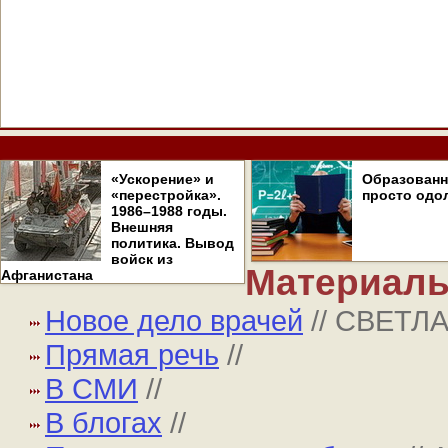
«Ускорение» и
Образован
«перестройка».
просто одо
1986–1988 годы.
Внешняя
политика. Вывод
войск из
Материалы
Афганистана
Новое дело врачей
// СВЕТ
Прямая речь
//
В СМИ
//
В блогах
//