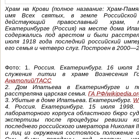
Храм на Крови (полное название: Храм-Пам
имя Всех святых, в земле Российской
действующий православный храм, 
Екатеринбурге (Россия) на месте дома Ипа
содержались под арестом и были расстрел
июля 1918 года последний российский импе
его семья и четверо слуг. Построен в 2000—2
Фото: 1.
Россия. Екатеринбург. 16 июля 
служения литии в храме Вознесения Г
Анатолий/ТАСС
2.
Дом Ипатьева
в Екатеринбурге
и по
расстреляна царская семья.
ГА РФ/wikipedia.or
3.
Убитые в доме Ипатьева.
Екатеринбург.
Wi
4. Россия. Екатеринбург. 15 июля 1998.
лабораторного корпуса областного бюро су
экспертизы после процедуры ревизии к
последнего российского имератора Николая II
и лиц из окружения состоялось положение 