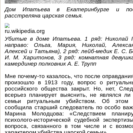
Дом Ипатьева
в Екатеринбурге
и под
расстреляна царская семья.
Убитые в доме Ипатьева.
1 ряд: Николай I
направо: Ольга, Мария, Николай, Алекса
Алексей и Татьяна)
, 2 ряд: лейб-медик Е. С. 
И. М. Харитонов
, 3 ряд: комнатная девушк
камердинер полковник А. Е. Трупп
Мне почему-то казалось, что после оправдани
произошло в 1913 году, вопрос о ритуальн
российского общества закрыт. Но, нет, Сле
всерьез планирует выяснить, не являлся ли
семьи ритуальным убийством. Об этом
сообщила старший следователь по особо ва
Марина Молодцова: «Следствием планиру
психолого-исторической судебной эксперти
вопроса, связанного в том числе и с возм
характером убийства царской семьи».