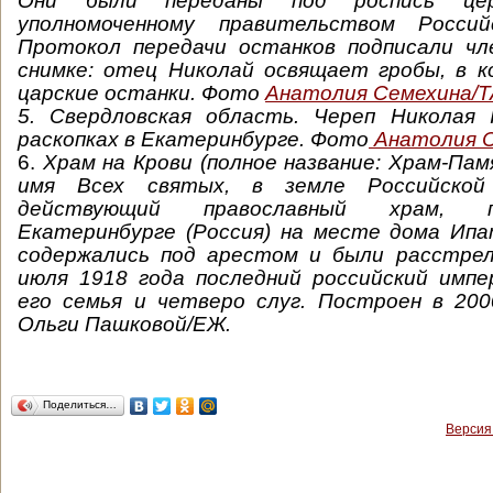
Они были переданы под роспись цере
уполномоченному правительством Россий
Протокол передачи останков подписали чл
снимке: отец Николай освящает гробы, в 
царские останки. Фото
Анатолия Семехина/
5. Свердловская область. Череп Николая I
раскопках в Екатеринбурге. Фото
Анатолия С
6.
Храм на Крови (полное название: Храм-Пам
имя Всех святых, в земле Российской
действующий православный храм, 
Екатеринбурге (Россия) на месте дома Ипа
содержались под арестом и были расстрел
июля 1918 года последний российский импе
его семья и четверо слуг. Построен в 200
Ольги Пашковой/ЕЖ.
Поделиться…
Версия