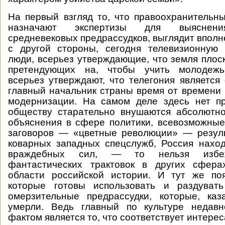
На первый взгляд то, что правоохранительн
назначают экспертизы для выяснени
средневековых предрассудков, выглядит вполн
с другой стороны, сегодня телевизионную
люди, всерьез утверждающие, что земля плоск
претендующих на, чтобы учить молодежь 
всерьез утверждают, что телегония является
главный начальник страны время от времени 
модернизации. На самом деле здесь нет пр
обществу старательно внушаются абсолютн
объяснения в сфере политики, всевозможны
заговоров — «цветные революции» — резуль
коварных западных спецслужб, Россия нахо
враждебных сил, — то нельзя избеж
фантастических трактовок в других сфера
области российской истории. И тут же поя
которые готовы использовать и раздуват
омерзительные предрассудки, которые, каз
умерли. Ведь главный по культуре недавн
фактом является то, что соответствует интере