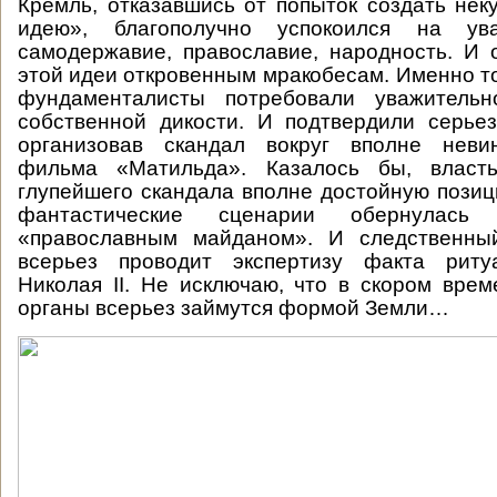
Кремль, отказавшись от попыток создать не
идею», благополучно успокоился на ува
самодержавие, православие, народность. И
этой идеи откровенным мракобесам. Именно т
фундаменталисты потребовали уважительн
собственной дикости. И подтвердили серье
организовав скандал вокруг вполне неви
фильма «Матильда». Казалось бы, власт
глупейшего скандала вполне достойную позиц
фантастические сценарии обернулась
«православным майданом». И следственны
всерьез проводит экспертизу факта риту
Николая II. Не исключаю, что в скором вре
органы всерьез займутся формой Земли…