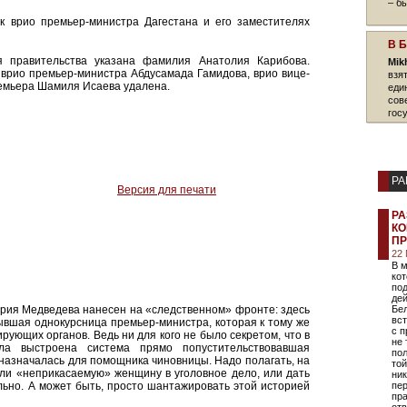
– б
 врио премьер-министра Дагестана и его заместителях
В 
 правительства указана фамилия Анатолия Карибова.
Mik
врио премьер-министра Абдусамада Гамидова, врио вице-
взя
емьера Шамиля Исаева удалена.
еди
сов
гос
РА
Версия для печати
РА
КО
ПР
22
В 
кот
под
де
рия Медведева нанесен на «следственном» фронте: здесь
Бел
вс
ывшая однокурсница премьер-министра, которая к тому же
с 
рующих органов. Ведь ни для кого не было секретом, что в
не 
а выстроена система прямо попустительствовавшая
пол
дназначалась для помощника чиновницы. Надо полагать, на
той
 ли «неприкасаемую» женщину в уголовное дело, или дать
ник
льно. А может быть, просто шантажировать этой историей
пер
пр