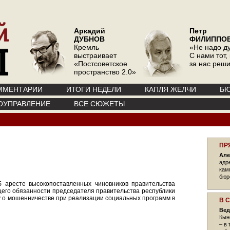
Аркадий
Петр
ДУБНОВ
ФИЛИППО
Кремль
«Не надо д
выстраивает
С нами тот, 
«Постсоветское
за нас реш
пространство 2.0»
ММЕНТАРИИ
ИТОГИ НЕДЕЛИ
КАПЛЯ ЖЕЛЧИ
БЮ
ОУПРАВЛЕНИЕ
ВСЕ СЮЖЕТЫ
ПР
Але
адр
кам
бюр
б аресте высокопоставленных чиновников правительства
щего обязанности председателя правительства республики
у о мошенничестве при реализации социальных программ в
В 
Вед
Кын
– в