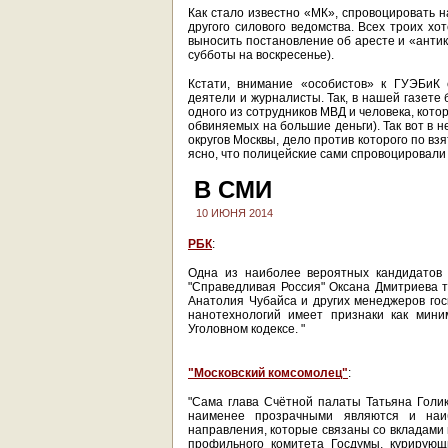
Как стало известно «МК», спровоцировать н
другого силового ведомства. Всех троих хо
выносить постановление об аресте и «анти
субботы на воскресенье).
Кстати, внимание «особистов» к ГУЭБиК
деятели и журналисты. Так, в нашей газете
одного из сотрудников МВД и человека, кот
обвиняемых на большие деньги). Так вот в 
округов Москвы, дело против которого по в
ясно, что полицейские сами спровоцировали в
В СМИ
10 ИЮНЯ 2014
РБК
:
Одна из наиболее вероятных кандидатов 
"Справедливая Россия" Оксана Дмитриева т
Анатолия Чубайса и других менеджеров гос
нанотехнологий имеет признаки как мини
Уголовном кодексе. "
"Московский комсомолец"
:
"Сама глава Счётной палаты Татьяна Голико
наименее прозрачными являются и наи
направления, которые связаны со вкладами в
профильного комитета Госдумы, курирующ