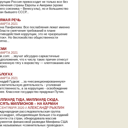
рупции Россия превосходит не только все без
ключения страны Европы и Америки (кроме
его союзника – Венесуэлы), но и большинство
ан бывшего СССР...
ЯМАЯ РЕЧЬ
 МАРТА 2021
ена Панфилова: Все послабления лежат именно
бласти смягчения требований в плане
тиводействия коррупции, это не «разрешение
ток». Но беспокойство общественности
ятно...
СМИ
 МАРТА 2021
k.com: ...звучат абсурдно-саркастичные
дположения, что к числу таких причин отнесут
лезненную тягу к воровству — клептоманию или
лероз.
БЛОГАХ
 МАРТА 2021
надий Гудков: ...за «несанкционированнную»
светительскую деятельность - уголовная
етственность, а за коррупцию - освобождение
нее. Классное государство придумал Путин.
ЛЛИАРД ТУДА, МИЛЛИАРД СЮДА.
СЯТЬ МИЛЛИОНОВ – НА КАРМАН
АЛЕКСАНДР РЫКЛИН
 СЕНТЯБРЯ 2020 //
ждународная расследовательская группа
ассандра», объединяющая больше ста изданий
почти ста стран, обнародовала массив
кументов финансовой разведки Минфина США
так называемых «сомнительных проводках».