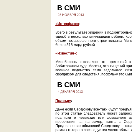
В СМИ
28 НОЯБРЯ 2013
«Интерфакс»
:
Всего в результате хищений в подконтроль
ущерб в несколько миллиардов рублей. Кро
объем незавершенного строительства Мин
более 318 млрд рублей
«Известия»:
Минобороны отказалось от претензий к
Арбитражном суде Москвы, что хищений при
военное ведомство само задолжало биз
сюрпризом для следствия, поскольку это был
В СМИ
4 ДЕКАБРЯ 2013
Полит.ру
:
Даже если Сердюкову все-таки будут предъя
по этой статье следователь может запрос
подписки о невыезде или домашнего а
пресечения, а, например, взять с Сер
Предъявление обвинений Сердюкову — ожид
рамках которого расследуется масштабные 