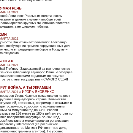
етственности за получение взяток.
ЯМАЯ РЕЧЬ
 МАРТА 2021
ексей Левинсон: Реальным политическим
ресатом в данном случае и вообще всей
мпании арестов крупных чиновников является
ократия, а не широкая публика.
СМИ
 МАРТА 2021
омости: Как отмечает политолог Александр
ев, возбуждение громких коррупционных дел –
ом числе в преддверии выборов в Госдуму –
ло ожидаемо.
БЛОГАХ
 МАРТА 2021
hail Trofimov: Задержанный за взяточничество
нзенский губернатор единорос Иван Белозерцев
славился советами педагогам по покупке
ртретов главы государства и САМОГО СЕБЯ!
РУГ ВОЙНА, А ТЫ УКРАМШИ
ИГОРЬ ЯКОВЕНКО
 МАРТА 2021 //
прокурор Игорь Краснов пожаловался на рост
рупции в поднадзорной стране. Количество
ступлений, связанных, например, с откатами в
ере госзакупок, возросло по официальным
нным за минувший год на 74%. Россия
залась на 136 месте из 180 в рейтинге стран по
вню восприятия коррупции за 2020 год,
торый составила международная организация
nsparency International (ее российское
дставительство Минюст РФ, понятное дело,
ъявило иностранным агентом). По уровню