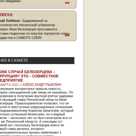
ыло ожидаемо.
БЛОГАХ:
hail Trofimov
: Задержанный за
точничество пензенский губернатор
норос Иван Белозерцев прославился
етами педагогам по покупке портретов главы
ударства и САМОГО СЕБЯ!
НЕЕ В СЮЖЕТЕ
ЗВЕ СЛУЧАЙ БЕЛОЗЕРЦЕВА –
РРУПЦИЯ? ЭТО – СОВМЕСТНОЕ
ЕДПРИЯТИЕ
АЛЕКСАНДР РЫКЛИН
 МАРТА 2021 //
минувшее воскресенье пришла новость,
орую сенсационной уже никак не назовешь. По
озрению в получении крупной взятки задержан
йствующий глава Пензенской области Иван
озерцев. Правоохранители полагают, что он
тупил в преступные коррупционные отношения
предпринимателем Борисом Шпигелем, который
только успешный бизнесмен, но и видный
итик – несколько лет он был сенатором все от
 же Пензенской области. А сенсации тут
акой нет, поскольку Белозерцев вовсе не
вый глава региона, которого
авоохранительные органы привлекают к