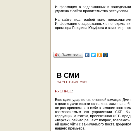
Информация о задержанных в понедельник
удалена с сайта правительства республики.
На сайте под графой врио председателя
Информация о задержанных в понедельник 
премьера Раюдина Юсуфова и врио вице-пр
Поделиться…
В СМИ
24 СЕНТЯБРЯ 2013
РУСПРЕС
:
Еще один удар по сплоченной команде Дмит
в деле о даче взятки оказалась замешана б
не раз привлекала к себе внимание контроли
возглавляемым ею управлении СКР был
коррупции, а взятка, пресеченная ФСБ, пре
«верхах» сейчас решают вопрос, вовлекать
ей шанс уйти с занимаемого поста доброво
нашего премьера.