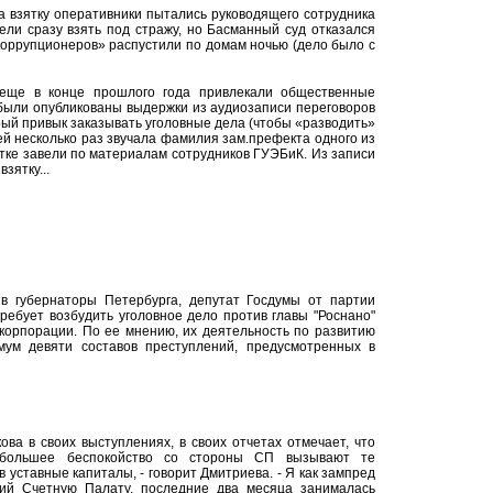
а взятку оперативники пытались руководящего сотрудника
тели сразу взять под стражу, но Басманный суд отказался
коррупционеров» распустили по домам ночью (дело было с
 еще в конце прошлого года привлекали общественные
 были опубликованы выдержки из аудиозаписи переговоров
орый привык заказывать уголовные дела (чтобы «разводить»
ней несколько раз звучала фамилия зам.префекта одного из
зятке завели по материалам сотрудников ГУЭБиК. Из записи
зятку...
в губернаторы Петербурга, депутат Госдумы от партии
ребует возбудить уголовное дело против главы "Роснано"
корпорации. По ее мнению, их деятельность по развитию
мум девяти составов преступлений, предусмотренных в
ва в своих выступлениях, в своих отчетах отмечает, что
большее беспокойство со стороны СП вызывают те
 уставные капиталы, - говорит Дмитриева. - Я как зампред
ий Счетную Палату, последние два месяца занималась