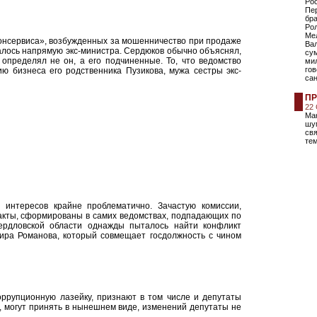
Рос
Пер
бра
Ро
Ме
онсервиса», возбужденных за мошенничество при продаже
Ва
лось напрямую экс-министра. Сердюков обычно объяснял,
сум
определял не он, а его подчиненные. То, что ведомство
ми
гов
ю бизнеса его родственника Пузикова, мужа сестры экс-
са
ПР
22
Мак
шум
свя
тем
т интересов крайне проблематично. Зачастую комиссии,
кты, сформированы в самих ведомствах, подпадающих по
ердловской области однажды пыталось найти конфликт
ира Романова, который совмещает госдолжность с чином
оррупционную лазейку, признают в том числе и депутаты
о, могут принять в нынешнем виде, изменений депутаты не