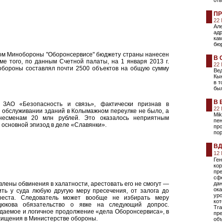
отв
ПР
22
Ал
ад
ка
бюр
ном Минобороны "Оборонсервисе" бюджету страны нанесен
В 
ме того, по данным Счетной палаты, на 1 января 2013 г.
22
обороны составлял почти 2500 объектов на общую сумму
Вед
Кын
в т
бы
В 
 ЗАО «Безопасность и связь», фактически признав в
22
 обслуживании зданий в Колымажном переулке не было, а
Mik
несменам 20 млн рублей. Это оказалось неприятным
пе
 основной эпизод в деле «Славянки».
про
по
ВД
12
Ген
кор
пре
сф
влены обвинения в халатности, арестовать его не смогут —
да
ока
ить у суда любую другую меру пресечения, от залога до
уро
реста. Следователь может вообще не избирать меру
ко
дюкова обязательство о явке на следующий допрос.
Tra
аемое и логичное продолжение «дела Оборонсервиса», в
пре
хищения в Министерстве обороны.
об