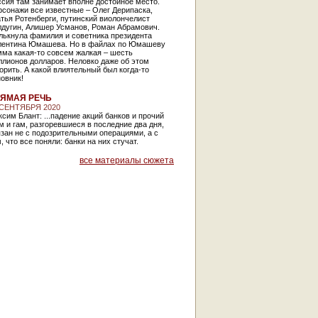
сия там занимает вполне достойное место.
сонажи все известные – Олег Дерипаска,
тья Ротенберги, путинский виолончелист
лдугин, Алишер Усманов, Роман Абрамович.
лькнула фамилия и советника президента
лентина Юмашева. Но в файлах по Юмашеву
ма какая-то совсем жалкая – шесть
ллионов долларов. Неловко даже об этом
орить. А какой влиятельный был когда-то
новник!
ЯМАЯ РЕЧЬ
 СЕНТЯБРЯ 2020
сим Блант: ...падение акций банков и прочий
 и гам, разгоревшиеся в последние два дня,
зан не с подозрительными операциями, а с
, что все поняли: банки на них стучат.
все материалы сюжета