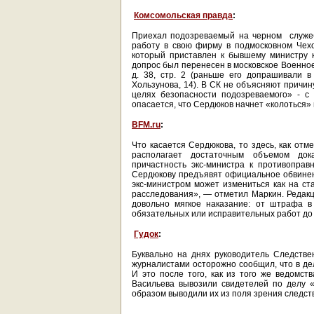
Комсомольская правда
:
Приехал подозреваемый на черном служеб
работу в свою фирму в подмосковном Чех
который приставлен к бывшему министру к
допрос был перенесен в московское Военно
д. 38, стр. 2 (раньше его допрашивали 
Хользунова, 14). В СК не объясняют причину
целях безопасности подозреваемого» - с
опасается, что Сердюков начнет «колоться» 
BFM.ru
:
Что касается Сердюкова, то здесь, как отм
располагает достаточным объемом дока
причастность экс-министра к противопра
Сердюкову предъявят официальное обвинен
экс-министром может измениться как на ст
расследования», — отметил Маркин. Редак
довольно мягкое наказание: от штрафа в
обязательных или исправительных работ до 
Гудок
:
Буквально на днях руководитель Следстве
журналистами осторожно сообщил, что в де
И это после того, как из того же ведомст
Васильева вывозили свидетелей по делу 
образом выводили их из поля зрения следст