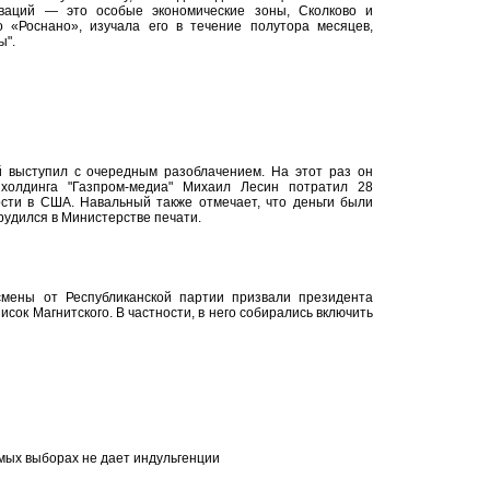
оваций — это особые экономические зоны, Сколково и
 «Роснано», изучала его в течение полутора месяцев,
ы".
 выступил с очередным разоблачением. На этот раз он
 холдинга "Газпром-медиа" Михаил Лесин потратил 28
сти в США. Навальный также отмечает, что деньги были
трудился в Министерстве печати.
смены от Республиканской партии призвали президента
сок Магнитского. В частности, в него собирались включить
мых выборах не дает индульгенции