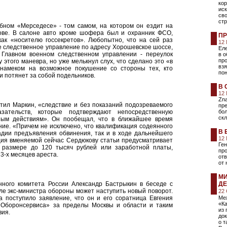
кор
ис
сво
стр
ном «Мерседесе» - том самом, на котором он ездит на
ове. В салоне авто кроме шофера был и охранник ФСО,
ПР
ак «носителю госсекретов». Любопытно, что на сей раз
12
е следственное управление по адресу Хорошевское шоссе,
Ел
в Главном военном следственном управлении - переулок
в о
про
 этого маневра, но уже мелькнул слух, что сделано это «в
взя
 намеком на возможное покушение со стороны тех, кто
пон
и потянет за собой подельников.
В 
12
Zna
етил Маркин, «следствие и без показаний подозреваемого
пре
зательств, которые подтверждают непосредственную
бо
ск
вным действиям». Он пообещал, что в ближайшее время
ие. «Причем не исключено, что квалификация содеянного
В 
адии предъявления обвинения, так и в ходе дальнейшего
12
ция вменяемой сейчас Сердюкову статьи предусматривает
Ген
 размере до 120 тысяч рублей или заработной платы,
про
3-х месяцев ареста.
отв
от 
МИ
нного комитета России Александр Бастрыкин в беседе с
ДЕ
ле экс-министра обороны может наступить новый поворот.
22
ва поступило заявление, что он и его соратница Евгения
Ме
«К
«Оборонсервиса» за пределы Москвы и области и таким
из 
вия.
до
о 