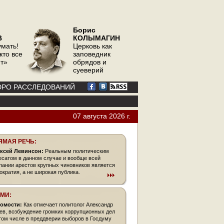
Борис
В
КОЛЫМАГИН
умать!
Церковь как
кто все
заповедник
ит»
обрядов и
суеверий
РО РАССЛЕДОВАНИЙ
07 августа 2026 г.
ЯМАЯ РЕЧЬ:
ксей Левинсон:
Реальным политическим
есатом в данном случае и вообще всей
пании арестов крупных чиновников является
ократия, а не широкая публика.
СМИ:
омости:
Как отмечает политолог Александр
ев, возбуждение громких коррупционных дел
 том числе в преддверии выборов в Госдуму