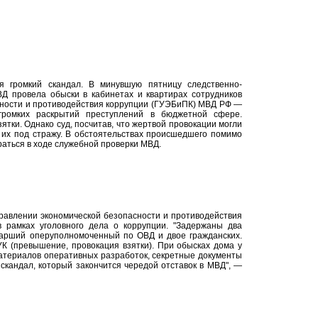
я громкий скандал. В минувшую пятницу следственно-
Д провела обыски в кабинетах и квартирах сотрудников
сности и противодействия коррупции (ГУЭБиПК) МВД РФ —
 громких раскрытий преступлений в бюджетной сфере.
ятки. Однако суд, посчитав, что жертвой провокации могли
ь их под стражу. В обстоятельствах происшедшего помимо
аться в ходе служебной проверки МВД.
равлении экономической безопасности и противодействия
 рамках уголовного дела о коррупции. "Задержаны два
тарший оперуполномоченный по ОВД и двое гражданских.
УК (превышение, провокация взятки). При обысках дома у
атериалов оперативных разработок, секретные документы
 скандал, который закончится чередой отставок в МВД", —