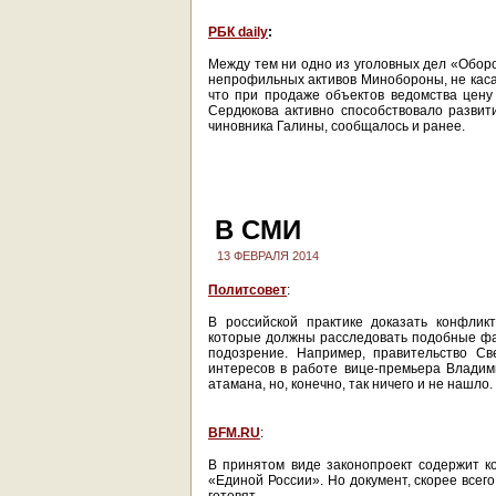
РБК daily
:
Между тем ни одно из уголовных дел «Обор
непрофильных активов Минобороны, не каса
что при продаже объектов ведомства цену 
Сердюкова активно способствовало развити
чиновника Галины, сообщалось и ранее.
В СМИ
13 ФЕВРАЛЯ 2014
Политсовет
:
В российской практике доказать конфлик
которые должны расследовать подобные фа
подозрение. Например, правительство Св
интересов в работе вице-премьера Владим
атамана, но, конечно, так ничего и не нашло.
BFM.RU
:
В принятом виде законопроект содержит к
«Единой России». Но документ, скорее всег