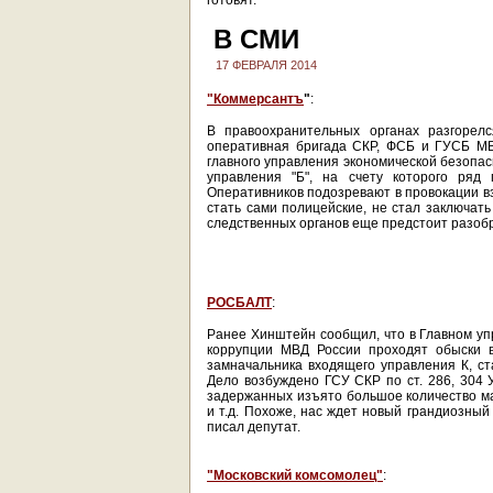
готовят.
В СМИ
17 ФЕВРАЛЯ 2014
"Коммерсантъ
"
:
В правоохранительных органах разгорелс
оперативная бригада СКР, ФСБ и ГУСБ МВ
главного управления экономической безопа
управления "Б", на счету которого ряд
Оперативников подозревают в провокации вз
стать сами полицейские, не стал заключат
следственных органов еще предстоит разобр
РОСБАЛТ
:
Ранее Хинштейн сообщил, что в Главном уп
коррупции МВД России проходят обыски в
замначальника входящего управления К, с
Дело возбуждено ГСУ СКР по ст. 286, 304 
задержанных изъято большое количество м
и т.д. Похоже, нас ждет новый грандиозный
писал депутат.
"Московский комсомолец"
: