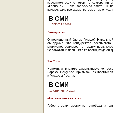
изучением всех отчетов по сектору инн
«Роснано». Снова запросила отчет СП по
вычерчивала все схемы, которые там описан
В СМИ
1 АВГУСТА 2014
Лениздат.ru
:
Оппозиционный блогер Алексей Навальный
обнаружил, что гендиректор российского
миллионов долларов на покупку недвижимо
"заработаны" Лесиным в то время, когда он 
ЗакС..ru
:
Напомним, в марте американские конгрес
Барака Обаму расширить так называемый спи
и Михаила Лесина.
В СМИ
10 СЕНТЯБРЯ 2014
«Независимая газета»
:
Губернаторам намекнули, что победа на пря