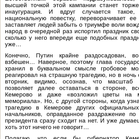
высшей точкой этой кампании станет торже
инаугурация. И вдруг случается такое,
национальную повестку, переворачивает ее
заставляет людей забыть о триумфе воли вож
народ в очередной раз испортил праздник св
сколько у него впереди еще подобных празд
уже…
Конечно, Путин крайне раздосадован, в
взбешен… Наверное, поэтому глава государ
хранил в буквальном смысле гробовое мо
реагировал на страшную трагедию, но в ночь 
вторник, видимо, осознав, что масштаб 
позволяет далее оставаться в стороне, в
Кемерово и даже «возложил цветы на м
мемориала». Но, с другой стороны, когда узн
трагедию в Кемерове других официальны
начальников, оправданное раздражение по
президента сразу сходит на нет. И уже думаеш
хоть этот ничего не говорит…
Полагаю, что если бы губернатор Кеме