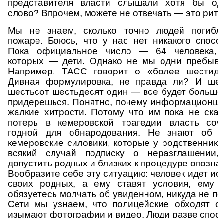
представителя власти слышали хотя бы о
слово? Впрочем, можете не отвечать — это ри
Мы не знаем, сколько точно людей погиб
пожаре. Боюсь, что у нас нет никакого спос
Пока официальное число — 64 человека,
которых — дети. Однако не мы одни пребыв
Например, ТАСС говорит о «более шестид
Дивная формулировка, не правда ли? И ше
шестьсот шестьдесят один — все будет больш
придерешься. Понятно, почему информационщ
жалкие хитрости. Потому что им пока не ска
потерь в кемеровской трагедии власть со
годной для обнародования. Не знают об
кемеровские силовики, которые у родственник
всякий случай подписку о неразглашении
допустить родных и близких к процедуре опозн
Вообразите себе эту ситуацию: человек идет и
своих родных, а ему ставят условия, ему 
обязуетесь молчать об увиденном, никуда не 
Сети мы узнаем, что полицейские обходят 
изымают фотографии и видео. Люди разве спо