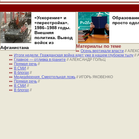
«Ускорение» и
Образован
«перестройка».
просто одо
1986–1988 годы.
Внешняя
политика. Вывод
войск из
Материалы по теме
Афганистана
Осень вертикали власти
// АЛЕ
Итоги недели. Гражданская война идет уже в нашем глубоком тылу
//
Главное — отливка в граните
// АЛЕКСАНДР ГОЛЬЦ
Прямая речь
//
В СМИ
//
В блогах
//
Медиафрения. Смертельная ложь
// ИГОРЬ ЯКОВЕНКО
Прямая речь
//
В СМИ
//
В блогах
//