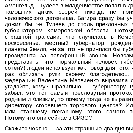
Амангельды Тулеев в младенчестве попал в дж
тамошних диких зверей никогда не пр
человеческого детеныша. Багира сразу бы уч
дожил бы г-н Тулеев до столь преклонных 
губернатором Кемеровской области. Пото
страшной трагедии, что случилась в Кем
воскресенье, местный губернатор, рожде
планеты Земля, ни за что не принялся бы пуб
президента за телефонный звонок. Невоз
представить, что нормальный человек гибе
сотен?) людей использует как повод для того,
раз облизать руки своему благодетелю…
Федерации Валентина Матвиенко выразила 
угадайте, кому? Правильно — губернатору Ту
забыл, это тот самый пресловутый проток
родным и близким, то почему тогда не вырази
директору сгоревшего торгового центра? И
Или старшему пожарному этого самого то
Потому что они сейчас в СИЗО?
Скажите честно — за эти страшные два дня вы