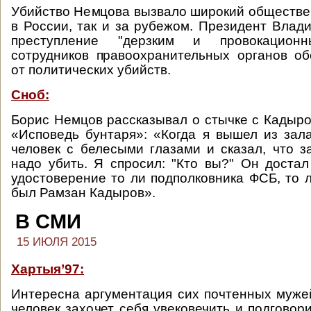
Убийство Немцова вызвало широкий обществе
в России, так и за рубежом. Президент Влад
преступление "дерзким и провокацион
сотрудников правоохранительных органов о
от политических убийств.
Сноб:
Борис Немцов рассказывал о стычке с Кадыро
«Исповедь бунтаря»: «Когда я вышел из зал
человек с белесыми глазами и сказал, что з
надо убить. Я спросил: "Кто вы?" Он доста
удостоверение то ли подполковника ФСБ, то л
был Рамзан Кадыров».
В СМИ
15 ИЮЛЯ 2015
Хартыя’97:
Интересна аргументация сих почтенных муже
человек захочет себя увековечить и подговори