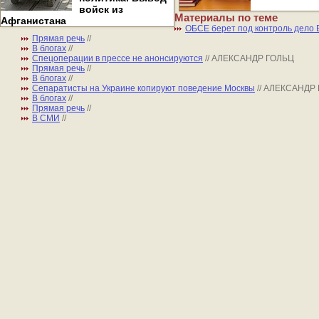
войск из
Материалы по теме
Афганистана
ОБСЕ берет под контроль дело
Прямая речь
//
В блогах
//
Спецоперации в прессе не анонсируются
// АЛЕКСАНДР ГОЛЬЦ
Прямая речь
//
В блогах
//
Сепаратисты на Украине копируют поведение Москвы
// АЛЕКСАНДР
В блогах
//
Прямая речь
//
В СМИ
//