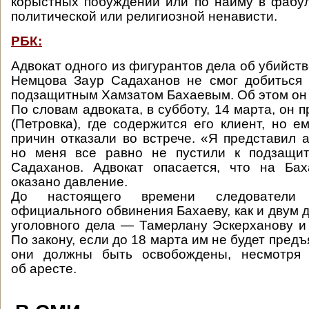
корыстных побуждений или по найму в фабу
политической или религиозной ненависти.
РБК:
Адвокат одного из фигурантов дела об убийст
Немцова Заур Садаханов не смог добиться 
подзащитным Хамзатом Бахаевым. Об этом он
По словам адвоката, в субботу, 14 марта, он
(Петровка), где содержится его клиент, но е
причин отказали во встрече. «Я представил а
но меня все равно не пустили к подзащи
Садаханов. Адвокат опасается, что на Ба
оказано давление.
До настоящего времени следователи
официального обвинения Бахаеву, как и двум 
уголовного дела — Тамерлану Эскерханову и
По закону, если до 18 марта им не будет пред
они должны быть освобождены, несмотря 
об аресте.