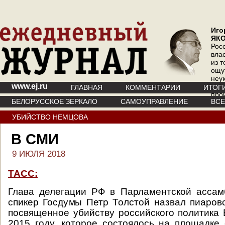
Иго
ЯК
Рос
вла
из т
ощу
неу
www.ej.ru
где 
ГЛАВНАЯ
КОММЕНТАРИИ
ИТОГ
про
БЕЛОРУССКОЕ ЗЕРКАЛО
САМОУПРАВЛЕНИЕ
ВС
инт
УБИЙСТВО НЕМЦОВА
В СМИ
9 ИЮЛЯ 2018
ТАСС:
Глава делегации РФ в Парламентской ассам
спикер Госдумы Петр Толстой назвал пиаров
посвященное убийству российского политика
2015 году, которое состоялось на площадке