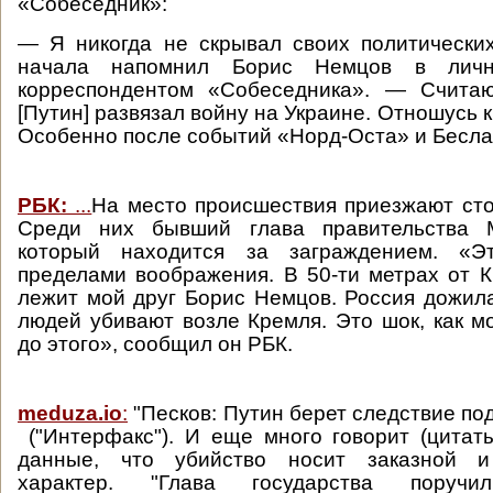
«Собеседник»:
— Я никогда не скрывал своих политически
начала напомнил Борис Немцов в личн
корреспондентом «Собеседника». — Счита
[Путин] развязал войну на Украине. Отношусь к
Особенно после событий «Норд-Оста» и Бесла
РБК:
...
На место происшествия приезжают ст
Среди них бывший глава правительства М
который находится за заграждением. «Э
пределами воображения. В 50-ти метрах от 
лежит мой друг Борис Немцов. Россия дожила
людей убивают возле Кремля. Это шок, как м
до этого», сообщил он РБК.
meduza.io
:
"Песков: Путин берет следствие по
("Интерфакс"). И еще много говорит (цитат
данные, что убийство носит заказной и
характер. "Глава государства поручи