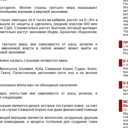
наз
Гос
без
устарело. Многие страны третьего мира показывают
ав
пнейшими игроками в мировой экономике.
раз
дес
строит ежегодно по 6 тысяч км хайвеев, растет на 6—8% в
на
т вышли из нищеты и сделались средним классом 400 млн
пр
ние США. Стремительно растет Вьетнам, который выглядит
так
Тур
ремительно растут экономики Индии, Бразилии, Индонезии,
вс
ПР
 третьего мира, вне зависимости от расы, религии и
6 
ии вменяемой власти в любой момент может выйти из
Иго
овой экономики.
Рос
можно назвать странами четвертого мира.
В 
6 
Ко
Венесуэла, Боливия, Куба, Северная Корея, Судан, Конго,
вы
 Гаити, Палестинская автономия (хотя она и не вполне
при
В 
осознанно взяла курс на
обнищание
населения.
6 
Кул
ира, опять-таки вне зависимости от расы, религии, и
лет
ся следующим:
МО
хушки являются деньги, которые поступают извне: за счет
ВЫ
ы (в случае Северной Кореи) или даже финансовой помощи
26
Мод
сча
авящей верхушки являются монополии, розданные друзьям
ко
м командирам, и кредиты госбанков для создания таких
мо
ко