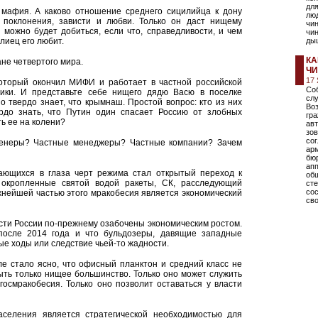
для
 мафия. А каково отношение среднего сицилийца к дону
люд
поклонения, зависти и любви. Только он даст нищему
чин
о можно будет добиться, если что, справедливости, и чем
чин
лиец его любит.
дыш
КА
не четвертого мира.
Ч
17
который окончил МИФИ и работает в частной российской
Соб
ники. И представьте себе нищего дядю Васю в поселке
сл
но твердо знает, что крымнаш. Простой вопрос: кто из них
Во
ердо знать, что Путин один спасает Россию от злобных
гр
ь ее на колени?
авт
зов
со
нженеры? Частные менеджеры? Частные компании? Зачем
ар
бю
ап
ающихся в глаза черт режима стал открытый переход к
общ
окропленные святой водой ракеты, СК, расследующий
сте
со
ажнейшей частью этого мракобесия является экономический
сво
асти России по-прежнему озабочены экономическим ростом.
после 2014 года и что бульдозеры, давящие западные
е ходы или следствие чьей-то жадности.
ле стало ясно, что офисный планктон и средний класс не
ыть только нищее большинство. Только оно может служить
осмракобесия. Только оно позволит оставаться у власти
селения является стратегической необходимостью для