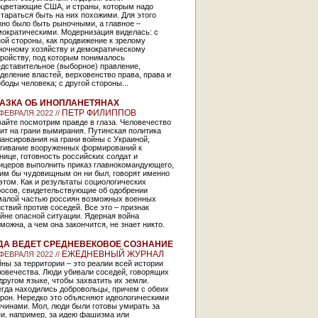
оцветающие США, и страны, которым надо
тараться быть на них похожими. Для этого
но было быть рыночными, а главное –
мократическими. Модернизация виделась: с
ой стороны, как продвижение к зрелому
ночному хозяйству и демократическому
тройству, под которым понималось
дставительное (выборное) правление,
деление властей, верховенство права, права и
боды человека; с другой стороны...
АЗКА ОБ ИНОПЛАНЕТЯНАХ
ПЕТР ФИЛИППОВ
 ФЕВРАЛЯ 2022 //
айте посмотрим правде в глаза. Человечество
ит на грани вымирания. Путинская политика
ансирования на грани войны с Украиной,
ягивание вооруженных формирований к
нице, готовность российских солдат и
ицеров выполнить приказ главнокомандующего,
ким бы чудовищным он ни был, говорят именно
этом. Как и результаты социологических
росов, свидетельствующие об одобрении
малой частью россиян возможных военных
ствий против соседей. Все это – признак
йне опасной ситуации. Ядерная война
можна, а чем она закончится, не знает никто.
ДА ВЕДЕТ СРЕДНЕВЕКОВОЕ СОЗНАНИЕ
ЕЖЕДНЕВНЫЙ ЖУРНАЛ
 ФЕВРАЛЯ 2022 //
ны за территории – это реалии всей истории
овечества. Люди убивали соседей, говорящих
другом языке, чтобы захватить их земли.
гда находились добровольцы, причем с обеих
рон. Нередко это объясняют идеологическими
чинами. Мол, люди были готовы умирать за
еи, например, за идею фашизма или