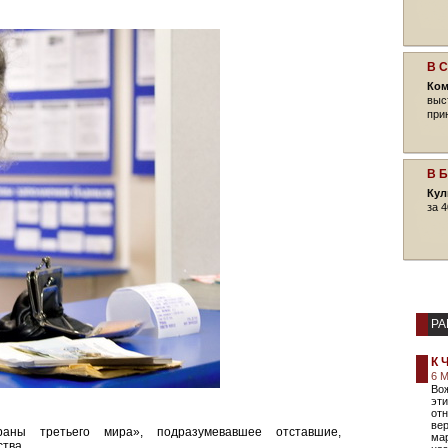
В 
Ком
выс
при
В 
Кул
за 4
РА
К 
6 М
Вож
эти
от
ве
ны третьего мира», подразумевавшее отставшие,
мар
тва.