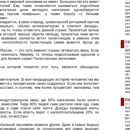
ынку и мировой экономике не имеет. Большинство его живет
пр
полий. Ему также позволяется заниматься подсобным
пос
чительная доля молодого населения адсорбируется
нуж
де
хад против неверных», а также борьбу «с белыми
одн
ами».
ры
ждается, в свою очередь, громогласной риторикой против
ус
верных», «белых колонизаторов» и «гнилого Запада»,
пре
 на то, чтобы отомстить данной стране. Проклятые белые
раз
 в которой черные обрели свободу, проклятые янки мстят
сво
 кровавые сионисты мстят палестинцам, и именно этим
СК
 неспособности палестинцев самим вывезти мусор до
.
21
Дав
 Россия, — это путь именно страны четвертого мира. Если
сто
перегнать Америку, то теперь недосягаемым идеалом и
бал
, для Кремля служит Палестинская автономия.
ст
гра
 на котором покоится этот путь, является
обнищание
оф
ка
об 
оп
дивительным. За всю предыдущую историю человечества мы
не
емится к процветанию своих подданных. Если они богатеют
дей
сстают, и поэтому, чем более процветает экономика, тем
кра
воз
КУ
оиндустриальном мире, где 90% населения было занято
 ремеслом. Тогда 90% людей сами растили свою еду, сами
14
Вой
жду и сами плели себе лапти. Доходы правящей элиты
чел
просты. Если власть берет с налогоплательщика 10%, он
на 
рое, он восстает.
Все
сто
бальной экономике правила другие. Даже в самых бедных
при
астиковые сандалии за полдоллара все равно выходят
ид