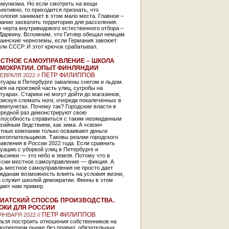
ммунизма. Но если смотреть на вещи
ективно, то приходится признать, что
ология занимает в этом мало места. Главное –
ание захватить территорию для расселения.
 черта внутривидового естественного отбора –
 Дарвину. Вспомним, что Гитлер обещал немцам
раинские черноземы, если Германия завоюет
ли СССР. И этот крючок срабатывал.
СТНОЕ САМОУПРАВЛЕНИЕ – ШКОЛА
МОКРАТИИ. ОПЫТ ФИНЛЯНДИИ
ПЕТР ФИЛИППОВ
ФЕВРАЛЯ 2022 //
туары в Петербурге завалены снегом и льдом.
ея на проезжей часть улиц, сугробы на
туарах. Старики не могут дойти до магазинов,
рискуя сломать ноги, очереди покалеченных в
вмпунктах. Почему так? Городские власти в
ередной раз демонстрируют свою
способность справиться с таким неожиданным
хийным бедствием, как зима. А «свои»
стные компании только осваивают деньги
огоплательщиков. Таковы реалии городского
авления в России 2022 года. Если сравнить
уацию с уборкой улиц в Петербурге и
ьсинки — это небо и земля. Потому что в
ссии местное самоуправление — фикция. А
ь местное самоуправления не просто дает
жданам возможность влиять на условия жизни,
 служит школой демократии. Финны в этом
дают нам пример.
ИАТСКИЙ СПОСОБ ПРОИЗВОДСТВА.
ОКИ ДЛЯ РОССИИ
ПЕТР ФИЛИППОВ
 ЯНВАРЯ 2022 //
льзя построить отношения собственников на
курентном рынке без правил, обязательных