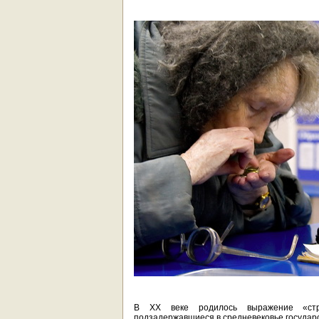
В XX веке родилось выражение «стра
подзадержавшиеся в средневековье государс