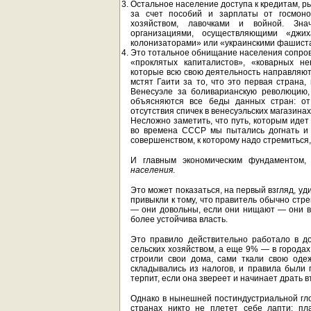
Остальное население доступа к кредитам, р
за счет пособий и зарплаты от госмоно
хозяйством, лавочками и войной. Зна
организациями, осуществляющими «джи
колонизаторами» или «украинскими фашист
Это тотальное обнищание населения сопрово
«проклятых капиталистов», «коварных не
которые всю свою деятельность направляют
мстят Гаити за то, что это первая страна,
Венесуэле за боливарианскую революцию,
объясняются все беды данных стран: от
отсутствия спичек в венесуэльских магазинах
Несложно заметить, что путь, которым идет
во времена СССР мы пытались догнать и 
совершенством, к которому надо стремиться
И главным экономическим фундаментом,
населения
.
Это может показаться, на первый взгляд, у
привыкли к тому, что правитель обычно стр
— они довольны, если они нищают — они во
более устойчива власть.
Это правило действительно работало в д
сельских хозяйством, а еще 9% — в городах
строили свои дома, сами ткали свою оде
складывались из налогов, и правила были 
терпит, если она звереет и начинает драть вт
Однако в нынешней постиндустриальной гло
странах никто не плетет себе лапти: пл