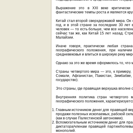
Выражение это в XXI веке критически 
фантастические темпы роста и являются кру
Китай стал второй сверхдержавой мира. Он 
год, и в этой стране за последние 30 ле
человек — то есть больше, чем все населе
сейчас так же, как Китай 15 лет назад. Ст
Малайзии.
Иначе говоря, практически любая страна
географического положения, при налич
средневековья и влиться в широкую реку мир
Однако за это же время оформилось то, что 
Страны четвертого мира — это, к примеру, 
Сомали, Афганистан, Пакистан, Зимбабве,
государство).
Это страны, где правящая верхушка вполне 
Внутренняя политика стран четвертого м
географического положения, характеризует
Главным источником денег для правящей вер
продажи полезных ископаемых, рабской сил
(как в случае Палестинской автономии).
Вспомогательным источником денег для пр
диктатора/членам правящей партии/полевы
монополий.