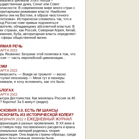
ывались филиалы этого театра –
ударственная дума, Сенат или Совет
опасности. В современном мире много стран с
торитарными режимами власти. Наиболее
виты они на Востоке, в образе «восточного
потизма». Исторически сложилось так, что и
род России тоже привык подчиняться
авителю, обладающему абсолютной властью. В
их странах, как Россия, Северная Корея, Китай,
кмения, Куба, авторитарная власть определяет
е сферы общественной жизни.
ЯМАЯ РЕЧЬ
МАРТА 2022
рь Яковенко: Безумие этой политики в том, что
сия — часть европейской цивилизации...
СМИ
МАРТА 2022
ммерсантъ: — Вождя не трожьте! — веско
ступил пенсионер.— Меня тут в пионеры
нимали, я хочу вспомнить, как это было.
БЛОГАХ
МАРТА 2022
ьтура Достоинства: Как менялась Россия за 40
? Коротко! За 5 минут! (видео).
СКОВИЯ 3.0. ЕСТЬ ЛИ ШАНСЫ
СКОЧИТЬ ИЗ ИСТОРИЧЕСКОЙ КОЛЕИ?
ЕЖЕДНЕВНЫЙ ЖУРНАЛ
 ФЕВРАЛЯ 2022 //
ернизация в разных проявлениях. В XX веке в
стливую пору послевоенного расцвета и краха
лониальных империй родилась теория
дернизации. Она видела страны-образцы, среди
торых безусловным лидером были