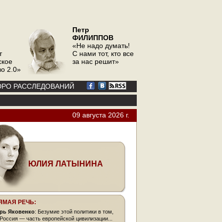
Петр
ФИЛИППОВ
«Не надо думать!
т
С нами тот, кто все
ское
за нас решит»
о 2.0»
РО РАССЛЕДОВАНИЙ
09 августа 2026 г.
ЮЛИЯ ЛАТЫНИНА
ЯМАЯ РЕЧЬ:
рь Яковенко
: Безумие этой политики в том,
 Россия — часть европейской цивилизации...