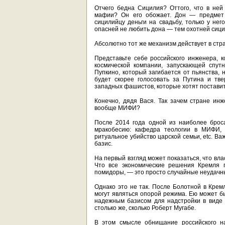
Отчего бедна Сицилия? Оттого, что в ней
мафии? Он его обожает. Дон — предмет 
сицилийцу деньги на свадьбу, только у нег
опасней не любить дона — тем охотней сици
Абсолютно тот же механизм действует в стра
Представьте себе российского инженера, 
космической компании, запускающей спут
Пупкино, который загибается от пьянства, 
будет скорее голосовать за Путина и тв
западных фашистов, которые хотят поставит
Конечно, дядя Вася. Так зачем стране и
вообще МИФИ?
После 2014 года одной из наиболее брос
мракобесию: кафедра теологии в МИФИ, 
ритуальное убийство царской семьи, etc. В
базис.
На первый взгляд может показаться, что вл
Что все экономические решения Кремля 
помидоры, — это просто случайные неудачны
Однако это не так. После Болотной в Крем
могут являться опорой режима. Ею может б
надежным базисом для надстройки в виде г
столько же, сколько Роберт Мугабе.
В этом смысле обнищание российского на