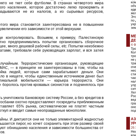
ко
кто не ткет себе футболки. В странах четвертого мира
объ
ого населения, которое достаточно легко прокормить и
иде
ладываются не из налогов, а из сырьевых ресурсов,
жел
Это
по
ук
ртого мира становится заинтересована не в повышении
зем
увеличении его зависимости от этой верхушки.
МЕ
 контролировать. Возьмем, к примеру, Палестинскую
ДЕ
тно предпринимались попытки организовать сборочное
4 
ищее, много дешевой рабочей силы, etc. Попытки неизбежно
Тро
атами, требовали себе руководящих зарплат, и вся затея
Кол
тро
не 
лучайным. Террористические организации, руководящие
тра
оч
МАС, — в принципе не заинтересованы в том, чтобы на
не
ойка людей, которые сами зарабатывают деньги. Они
сти
ило в нищете, чтобы единственным источником денег был
ча
икальной мобильности — карьера террориста. Они
нал
е боролось против кровавых сионистов и подчинялось при
упр
сит
Хел
Ро
ть уничтожила банковскую систему России, а без кредитов в
вед
 госбанки охотно предоставляют госкредиты приближенным
гра
ставляет 65% рынка, систематически не платят частным
оно
 откуп и вводит самые неоправданные монополии.
по
АЗ
айны. И диктуются они не только элементарной жадностью
УР
ньшается пирог, но хочет сохранить при этом размер своей
вуют обнищанию населения и зависимости большинства от
26
Не
ов.
кон