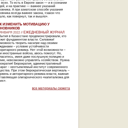
 всех. То есть в Европе закон — и в сознании
ей, и на практике — важнее указаний
овника. А при азиатском способе указания
овника всегда важнее закона, «закон что
ло, как повернул, так и вышло».
К ИЗМЕНИТЬ МОТИВАЦИЮ У
ИНОВНИКОВ
ЕЖЕДНЕВНЫЙ ЖУРНАЛ
 ЯНВАРЯ 2022 //
ытия в Казахстане продемонстрировали, кто
ужит фундаментом власти. Силовики!
зможность творить насилие над своими
ажданами – условие устойчивости
оритарного режима. Нет этой возможности –
и иностранные войска, авось помогут. Но,
гласитесь, имея даже послушную полицию и
мию, невозможно управлять хозяйством. Нужна
рократия! Бюрократия, административный
парат – неотъемлемый институт современного
ества. При этом бюрократическая вертикаль –
ржень и авторитарного режима власти, важная
ставляющая олигархического «капитализма для
их».
все материалы сюжета