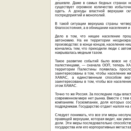
дешевле. Даже в самых бедных странах ни
существует огромное количество избыточн
одеть. А доходы властной верхушки ск
госпредприятий и монополий.
В такой ситуации верхушка страны четве
благосостояния, а в обнищании населения и 
Дело в том, что нищее население проще
автономию. На ее территории неоднокра
производство: в конце концов, население н
кончались тем, что приходили люди с автом
накрывалась медным тазом.
Такое развитие событий было вовсе не с
палестинцами, — сначала ООП, теперь ХА
территории Палестины появилась просл
заинтересованы в том, чтобы население ж
ХАМАС, а единственным способом верт
заинтересованы в том, чтобы все населени
этом ХАМАС.
Точно то же Россия. За последние годы влас
современном мире нет рынка. Вместе с тем
компаниям. Госкомпании, доля которых со
подрядчикам. Государство отдает налоги на
Следует понимать, что все эти меры неслуч
правящей верхушки, которая видит, как уме
доли. Эти меры последовательно способст
государства или его корпоративных метастаз