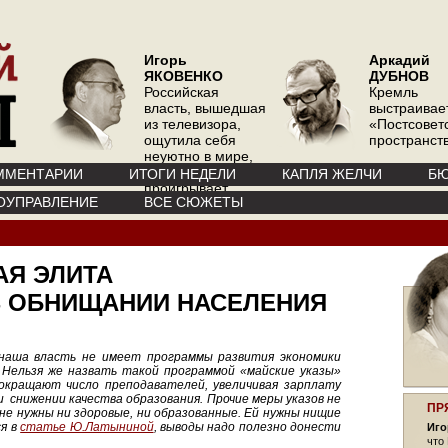
Игорь
Аркадий
ЯКОВЕНКО
ДУБНОВ
Российская
Кремль
власть, вышедшая
выстраивае
из телевизора,
«Постсовет
ощутила себя
пространств
неуютно в мире,
где телевизор
ММЕНТАРИИ
ИТОГИ НЕДЕЛИ
КАПЛЯ ЖЕЛЧИ
БЮ
проигрывает
ОУПРАВЛЕНИЕ
ВСЕ СЮЖЕТЫ
интернету
АЯ ЭЛИТА
В ОБНИЩАНИИ НАСЕЛЕНИЯ
наша власть не имеет программы развития экономики
 Нельзя же назвать такой программой «майские указы»
окращают число преподавателей, увеличивая зарплату
и снижении качества образования. Прочие меры указов не
ПР
не нужны ни здоровые, ни образованные. Ей нужны нищие
ся в
статье Ю.Латыниной
, выводы надо полезно донести
Иго
что