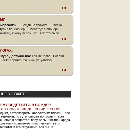
СМИ:
мерсантъ
: — Вождя не трожьте! — веско
тупил пенсионер.— Меня тут в пионеры
нимали, я хочу вспомнить, как это было.
БЛОГАХ:
ьтура Достоинства:
Как менялась Россия
0 лет? Коротко! За 5 минут!
(видео).
НЕЕ В СЮЖЕТЕ
ЧЕМУ ВЕДЕТ ВЕРА В ВОЖДЯ?
ЕЖЕДНЕВНЫЙ ЖУРНАЛ
АРТА 2022 //
дизм, авторитаризм, абсолютизм власти – все
 термины, по сути, описывают одни и те же
ношения в обществе: веру большинства народа
рховному правителю и послушный театр
ионеток в его окружении. Как бы ни