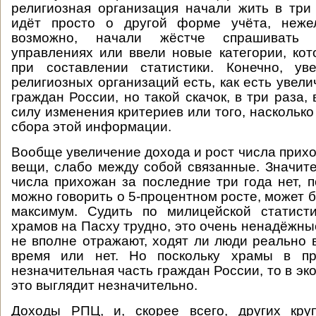
религиозная организация начали жить в три
идёт просто о другой форме учёта, неже
возможно, начали жёстче спрашивать 
управлениях или ввели новые категории, ко
при составлении статистики. Конечно, ув
религиозных организаций есть, как есть увел
граждан России, но такой скачок, в три раза,
силу изменения критериев или того, насколько
сбора этой информации.
Вообще увеличение дохода и рост числа прих
вещи, слабо между собой связанные. Значит
числа прихожан за последние три года нет, п
можно говорить о 5-процентном росте, может 
максимум. Судить по милицейской статист
храмов на Пасху трудно, это очень ненадёжны
не вполне отражают, ходят ли люди реально в
время или нет. Но поскольку храмы в пр
незначительная часть граждан России, то в э
это выглядит незначительно.
Доходы РПЦ, и, скорее всего, других кру