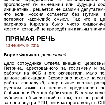
проголосует ли нынешний или будущий со
инициативы, решается не самими депутатами
что если Россия останется без Путина, 
потеряют какой-либо смысл. Так что в ц
патриарха Кирилла было чисто символиче
жестом, который не приведёт ни к каким значи
ПРЯМАЯ РЕЧЬ
10 ФЕВРАЛЯ 2015
Борис Фаликов
,
религиовед:
Дело сотрудника Отдела внешних церковны
Петрина, арестованного за госизмену и за
работал на ФСБ и его оклеветали, мало п
шпионский скандал. Скорее оно похоже на сат
работе спецслужб, жанр нынче вполне расп
русском языке он неплохо представлен р
Любимова и Романа Арбитмана. В самом деле
публично объявляющий о том, что он разоб
заговор внутри РПЦ, нити которого ведут в СШ