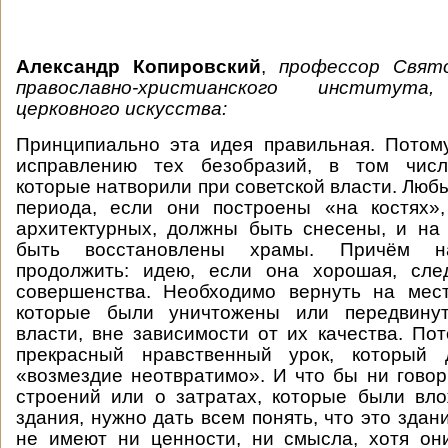
Александр Копировский
,
профессор
Свят
п
равославно-
х
ристианского
и
нститута,
церковного искусства:
Принципиально эта идея правильная. Потом
исправлению тех безобразий, в том числ
которые натворили при советской власти. Люб
периода, если они построены «на костях»
архитектурных, должны быть снесены, и на
быть восстановлены храмы. Причём н
продолжить: идею, если она хорошая, сле
совершенства. Необходимо вернуть на мест
которые были уничтожены или передвинут
власти, вне зависимости от их качества. Пот
прекрасный нравственный урок, который 
«возмездие неотвратимо». И что бы ни говор
строений или о затратах, которые были вл
здания, нужно дать всем понять, что это здан
не имеют ни ценности, ни смысла, хотя он