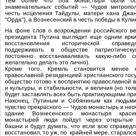
Тем более что оба монастыря были ос
знаменательных событий — Чудов митропо
честь исцеления Тайдулы, матери хана Джа
"Орда"), а Вознесенский в честь победы в Кули
На фоне слов о возрождении российского в
президента Путина выглядит еще одним ярк
восстановления исторической справед
поддерживать в обществе патриотическ
постоянно восстанаваливать какую-либо с
желательно делать это лично).
Кроме того, Кремль становится менее с
православной резиденцией христианского госу
общество готово к восприятию православной в
и культуры, и стабильности, и величия (но тол
будет заставлять всех быть практикующими пр
Наконец, Путиным и Собяниным как людьми
чувство прекрасного — Чудов монастырь и нео
здание Вознесенского монастыря крас
монастырей люди пойдут через открытые 
башни и будут думать, что если всю справедл
восстановил, то уж, по крайней мере, старался