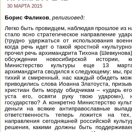
30 МАРТА 2015
Борис Фаликов
,
религиовед:
Легко быть провидцем, наблюдая прошлое из н
стало ясно стратегическое направление удар
(трудно удержаться от использования воен
когда речь идет о такой яростной «культурно
прочел речь архимандрита Тихона (Шевкунова
обсуждении новосибирской истории, к
Министерство культуры еще 13 март
архимандрита сводился к следующему: мы, пр
тихий и смиренный, нас каждый обидеть може
приводились слова Иоанна Златоуста, приз
христиан бить морду обидчикам – «ударь его
уста его, освяти руку твою ударом»), 
государство? А конкретно Министерство культ
деньги на всякие антиправославные выпа
ответственность теперь ложится на тех,
направления сегодняшней российской культу
решения, какими должны быть поддерживае