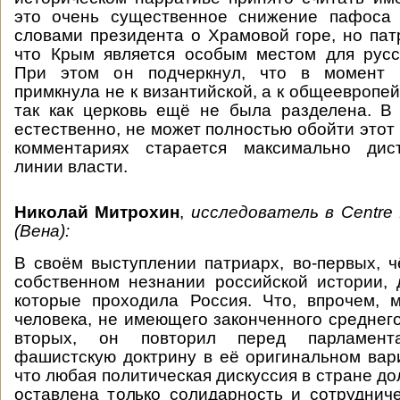
это очень существенное снижение пафоса
словами президента о Храмовой горе, но пат
что Крым является особым местом для русс
При этом он подчеркнул, что в момент 
примкнула не к византийской, а к общеевропе
так как церковь ещё не была разделена. В
естественно, не может полностью обойти этот 
комментариях старается максимально дис
линии власти.
Николай Митрохин
,
исследователь в
Centre
(Вена):
В своём выступлении патриарх, во-первых, ч
собственном незнании российской истории, 
которые проходила Россия. Что, впрочем, 
человека, не имеющего законченного среднего
вторых, он повторил перед парламент
фашистскую доктрину в её оригинальном вари
что любая политическая дискуссия в стране до
оставлена только солидарность и сотруднич