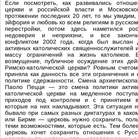
Если посмотреть, как развивались отноше
церкви и российской власти и Московско
протяжении последних 20 лет, то мы увидим,
эйфория и любовь ко всем религиям в русско
перестройки, потом здесь наметился рос
недоверия и неприязни, и все законч
конфликтом 2002 года, когда был выслан 
активных католических священнослужителей 
массу ограничений на жизнь католиков. 
возмущение, публичное осуждение этих дей
Римско-католической церкви? Ровным счетом
приняла как данность все эти ограничения и 
политике сдержанности. Смена архиепископ
Паоло Пецци — это смена политики актив
католической церкви на медленное поступа
приходов под контролем и с принятием в
которые на них накладывают. Эта ситуация н
бывало при самых разных диктатурах в како
или Бирме — церковь нужно сохранить, пол
теми возможностями, которые есть. Тем более
церковь хочет сохранить отношения с Русс