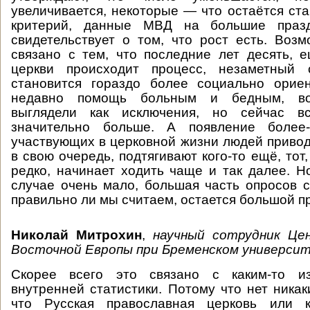
увеличивается, некоторые — что остаётся ст
критерий, данные МВД на большие празд
свидетельствует о том, что рост есть. Возм
связано с тем, что последние лет десять, 
церкви происходит процесс, незаметный 
становится гораздо более социально орие
недавно помощь больным и бедным, во
выглядели как исключения, но сейчас вс
значительно больше. А появление более-
участвующих в церковной жизни людей приводи
в свою очередь, подтягивают кого-то ещё, тот
редко, начинает ходить чаще и так далее. 
случае очень мало, большая часть опросов с
правильно ли мы считаем, остается большой п
Николай Митрохин
,
научный сотрудник Це
Восточной Европы при Бременском универси
Скорее всего это связано с каким-то и
внутренней статистики. Потому что нет никак
что Русская православная церковь или к