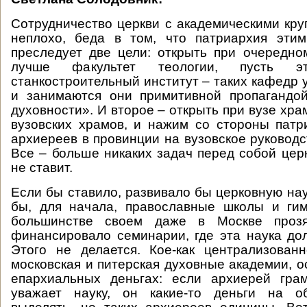
Сотрудничество церкви с академическими кру
неплохо, беда в том, что патриархия этим
преследует две цели: открыть при очередно
лучше факультет теологии, пусть э
станкостроительный институт – таких кафедр 
и занимаются они примитивной пропагандой
духовности». И второе – открыть при вузе хра
вузовских храмов, и нажим со стороны пат
архиереев в провинции на вузовское руководс
Все – больше никаких задач перед собой цер
не ставит.
Если бы ставило, развивало бы церковную нау
бы, для начала, православные школы и гим
большинстве своем даже в Москве прозя
финансировало семинарии, где эта наука до
Этого не делается. Кое-как централизован
московская и питерская духовные академии, о
епархиальных деньгах: если архиерей гра
уважает науку, он какие-то деньги на о