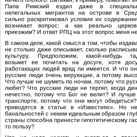
Папа Римский ездил даже в специаль
нелегальных мигрантов на острове в Сре
сильно раскритиковал условия их содержания
возникает вопрос: а как реально церко
приезжим? И ответ РПЦ на этот вопрос меня не
В самом деле, какой смысл в том, чтобы издава
не столько даже описывает, сколько расписыв
культуру. Предположим, какой-нибудь тад
возьмет ее почитать на досуге, хотя дос
работающих людей вряд ли имеется. И что он
русские люди очень верующие, а потому выс
Что лучше не шуметь по ночам, потому что рус
любят? Что русские люди не терпят, когда де
нечестно, потому что Бог не велит? И лучше
транспорте, потому что они могут обидеться
приводятся в статье в «Известиях». Но н
банальностей с неким идеальным образом глу
страны способна принести гипотетическому га
то пользу?