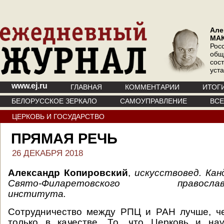
Але
МА
Рос
общ
сос
уст
www.ej.ru
ГЛАВНАЯ
КОММЕНТАРИИ
ИТОГ
БЕЛОРУССКОЕ ЗЕРКАЛО
САМОУПРАВЛЕНИЕ
ВС
ЦЕРКОВЬ И ГОСУДАРСТВО
ПРЯМАЯ РЕЧЬ
26 ДЕКАБРЯ 2018
Александр Копировский
,
искусствовед. Ка
Свято-Филаретовского православно-
института.
Сотрудничество между РПЦ и РАН лучше, че
только в качестве. То, что Церковь и на