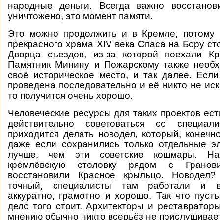
народные деньги. Всегда важно восстанов
уничтожено, это момент памяти.
Это можно продолжить и в Кремле, потому 
прекрасного храма XIV века Спаса на Бору ст
Дворца съездов, из-за которой поехали Кр
Памятник Минину и Пожарскому также необх
своё историческое место, и так далее. Если
проведена последовательно и её никто не иск
то получится очень хорошо.
Человеческие ресурсы для таких проектов ест
действительно советоваться со специал
приходится делать новодел, который, конечно
даже если сохранились только отдельные э
лучше, чем эти советские кошмары. На
кремлёвскую столовку рядом с Гранов
восстановили Красное крыльцо. Новодел?
точный, специалисты там работали и в
аккуратно, грамотно и хорошо. Так что пуст
дело того стоит. Архитекторы и реставраторы
мнению обычно никто всерьёз не прислушивает