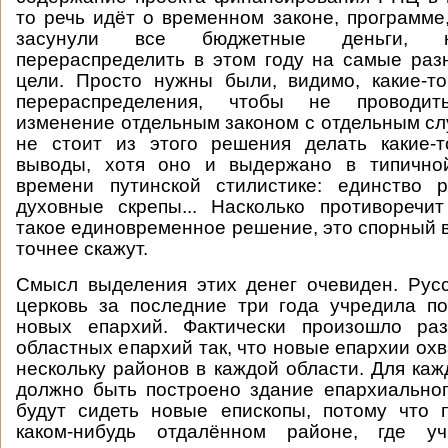
то речь идёт о временном законе, программе
засунули все бюджетные деньги, к
перераспределить в этом году на самые ра
цели. Просто нужны были, видимо, какие-т
перераспределения, чтобы не проводи
изменение отдельным законом с отдельным с
не стоит из этого решения делать какие-
выводы, хотя оно и выдержано в типично
времени путинской стилистике: единство р
духовные скрепы... Насколько противоречи
такое единовременное решение, это спорный в
точнее скажут.
Смысл выделения этих денег очевиден. Рус
церковь за последние три года учредила п
новых епархий. Фактически произошло ра
областных епархий так, что новые епархии ох
нескольку районов в каждой области. Для каж
должно быть построено здание епархиальног
будут сидеть новые епископы, потому что 
каком-нибудь отдалённом районе, где уч