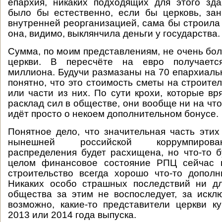
епархия, никаких подходящих для этого зда
было бы естественно, если бы церковь, за
внутренней реорганизацией, сама бы строила 
она, видимо, выклянчила деньги у государства.
Сумма, по моим представлениям, не очень бо
церкви. В пересчёте на евро получаетс
миллиона. Будучи размазаны на 70 епархиал
понятно, что это стоимость сметы на строите
или части из них. По сути крохи, которые вр
расклад сил в обществе, они вообще ни на что
идёт просто о некоем дополнительном бонусе.
Понятное дело, что значительная часть этих
нынешней российской коррумпиров
распределения будет расхищена, но что-то б
целом финансовое состояние РПЦ сейчас 
строительство всегда хорошо что-то дополн
Никаких особо страшных последствий ни дл
общества за этим не воспоследует, за исклю
возможно, какие-то представители церкви 
2013 или 2014 года выпуска.