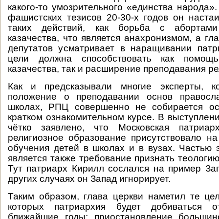
какого-то умозрительного «единства народа».
фашистских тезисов 20-30-х годов он наста
таких действий, как борьба с абортам
казачества, что является анахронизмом, а гл
депутатов усматривает в наращивании патр
цели должна способствовать как помощ
казачества, так и расширение преподавания ре
Как и предсказывали многие эксперты, к
положение о преподавании основ правосл
школах, РПЦ совершенно не собирается ос
кратком ознакомительном курсе. В выступлен
чётко заявлено, что Московская патриар
религиозное образование присутствовало н
обучения детей в школах и в вузах. Частью 
является также требование признать теологию
Тут патриарх Кирилл сослался на пример Зап
других случаях он Запад игнорирует.
Таким образом, глава церкви наметил те це
которых патриархия будет добиваться о
ближайшие годы: приостановление большин