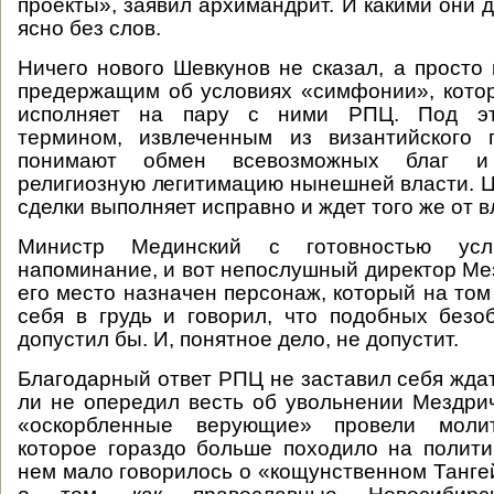
проекты», заявил архимандрит. И какими они 
ясно без слов.
Ничего нового Шевкунов не сказал, а просто
предержащим об условиях «симфонии», кото
исполняет на пару с ними РПЦ. Под эт
термином, извлеченным из византийского
понимают обмен всевозможных благ и
религиозную легитимацию нынешней власти. Ц
сделки выполняет исправно и ждет того же от в
Министр Мединский с готовностью усл
напоминание, и вот непослушный директор Мез
его место назначен персонаж, который на том
себя в грудь и говорил, что подобных безо
допустил бы. И, понятное дело, не допустит.
Благодарный ответ РПЦ не заставил себя ждат
ли не опередил весть об увольнении Мездри
«оскорбленные верующие» провели молит
которое гораздо больше походило на полити
нем мало говорилось о «кощунственном Тангей