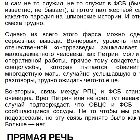
и сам не то служил, не то служит в ФСБ (быв
известно, не бывает), а потом пал жертвой с
какая-то пародия на шпионские истории. И от
смеха трудно.
Однако из всего этого фарса можно сде
серьезных вывода. Во-первых, уровень не
отечественной контрразведки зашкаливает
малоадекватного человека, как Петрин, могли
оперативной работы, прямое тому свидетель
спецслужбы, которая пытается обвини
многодетную мать, случайно услышавшую в 
разговоры, трудно ожидать чего-то еще.
Во-вторых, связь между РПЦ и ФСБ стано
очевидна. Врет Петрин или не врет, тут неваж
случай подтверждает, что ОВЦС и ФСБ —
сообщающиеся сосуды. Не то чтобы мы ра
подозревали, но эту связь принято было как-
Больше — нет.
ПРЯМАЯ РЕЧЬ