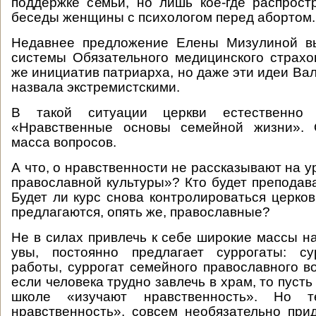
поддержке семьи, но лишь кое-где распрост
беседы женщины с психологом перед абортом.
Недавнее предложение Елены Мизулиной в
системы Обязательного медицинского страхо
же инициатив патриарха, но даже эти идеи Ва
назвала экстремистскими.
В такой ситуации церкви естественно 
«Нравственные основы семейной жизни». 
масса вопросов.
А что, о нравственности не рассказывают на 
православной культуры»? Кто будет преподава
Будет ли курс снова контролироваться церков
предлагаются, опять же, православные?
Не в силах привлечь к себе широкие массы на
увы, постоянно предлагает суррогаты: с
работы, суррогат семейного православного во
если человека трудно завлечь в храм, то пусть 
школе «изучают нравственность». Но т
нравственность», совсем необязательно прид