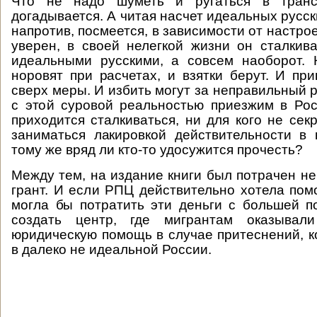
Что не надо шуметь и ругаться в транс
догадывается. А читая насчет идеальных русски
напротив, посмеется, в зависимости от настрое
уверен, в своей нелегкой жизни он сталкив
идеальными русскими, а совсем наоборот. 
норовят при расчетах, и взятки берут. И пр
сверх меры. И избить могут за неправильный ра
с этой суровой реальностью приезжим в Ро
приходится сталкиваться, ни для кого не сек
заниматься лакировкой действительности в 
тому же вряд ли кто-то удосужится прочесть?
Между тем, на издание книги был потрачен не
грант. И если РПЦ действительно хотела пом
могла бы потратить эти деньги с большей п
создать центр, где мигрантам оказывал
юридическую помощь в случае притеснений, к
в далеко не идеальной России.