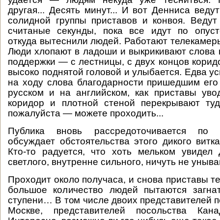
другая... Десять минут... И вот Денниса вед
солидной группы приставов и конвоя. Ведут
считаные секунды, пока все идут по опуст
откуда вытеснили людей. Работают телекамер
Люди хлопают в ладоши и выкрикивают слова 
поддержки — с лестницы, с двух концов корид
высоко поднятой головой и улыбается. Едва у
на ходу слова благодарности пришедшим ег
русском и на английском, как приставы уво
коридор и плотной стеной перекрывают туд
пожалуйста — можете проходить...
Публика вновь рассредоточивается по к
обсуждает обстоятельства этого дикого витка
Кто-то радуется, что хоть мельком увидел
светлого, внутренне сильного, ничуть не уныв
Проходит около получаса, и снова приставы т
большое количество людей пытаются загна
ступени… В том числе двоих представителей п
Москве, представителей посольства Кан