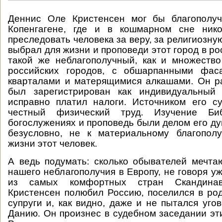
Деннис Оле Кристенсен мог бы благополу
Копенгагене, где и в кошмарном сне ник
преследовать человека за веру, за религиозну
выбрал для жизни и проповеди этот город в ро
такой же неблагополучный, как и множеств
российских городов, с обшарпанными фас
кварталами и матерящимися алкашами. Он р
был зарегистрирован как индивидуальный 
исправно платил налоги. Источником его с
честный физический труд. Изучение Би
богослужениях и проповедь были делом его ду
безусловно, не к материальному благопол
жизни этот человек.
А ведь подумать: сколько обывателей мечта
нашего неблагополучия в Европу, не говоря у
из самых комфортных стран Скандина
Кристенсен полюбил Россию, поселился в ро
супруги и, как видно, даже и не пытался уго
Данию. Он произнес в судебном заседании эт