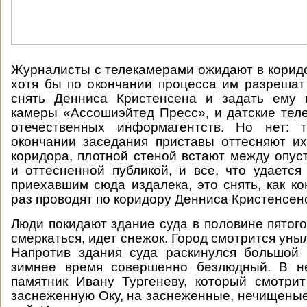
Журналисты с телекамерами ожидают в коридо
хотя бы по окончании процесса им разрешат 
снять Денниса Кристенсена и задать ему 
камеры «Ассошиэйтед Пресс», и датские тел
отечественных информагентств. Но нет: 
окончании заседания приставы оттесняют и
коридора, плотной стеной встают между опу
и оттесненной публикой, и все, что удается
приехавшим сюда издалека, это снять, как к
раз проводят по коридору Денниса Кристенсен
Люди покидают здание суда в половине пятого
смеркаться, идет снежок. Город смотрится ун
Напротив здания суда раскинулся большой 
зимнее время совершенно безлюдный. В н
памятник Ивану Тургеневу, который смотри
заснеженную Оку, на заснеженные, нечищеные