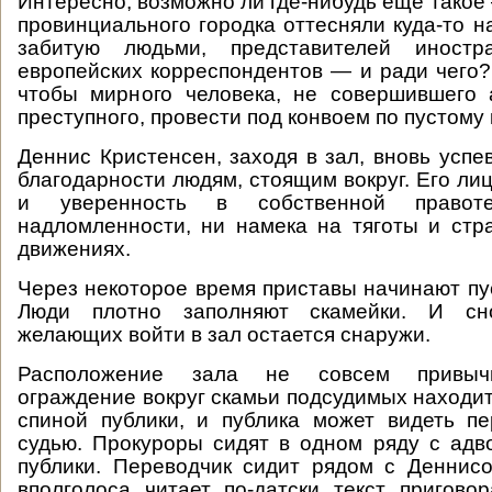
Интересно, возможно ли где-нибудь еще такое
провинциального городка оттесняли куда-то н
забитую людьми, представителей иностра
европейских корреспондентов — и ради чего? 
чтобы мирного человека, не совершившего 
преступного, провести под конвоем по пустому 
Деннис Кристенсен, заходя в зал, вновь успе
благодарности людям, стоящим вокруг. Его ли
и уверенность в собственной прав
надломленности, ни намека на тяготы и стр
движениях.
Через некоторое время приставы начинают пус
Люди плотно заполняют скамейки. И сн
желающих войти в зал остается снаружи.
Расположение зала не совсем привычн
ограждение вокруг скамьи подсудимых находит
спиной публики, и публика может видеть п
судью. Прокуроры сидят в одном ряду с адв
публики. Переводчик сидит рядом с Деннис
вполголоса читает по-датски текст приговор