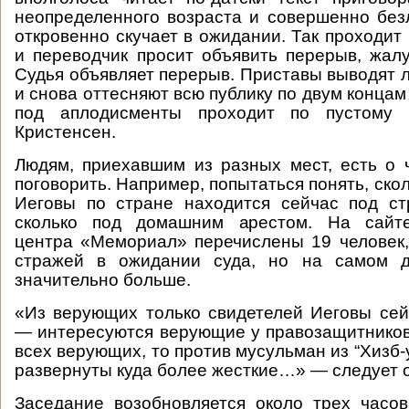
неопределенного возраста и совершенно без
откровенно скучает в ожидании. Так проходит
и переводчик просит объявить перерыв, жалу
Судья объявляет перерыв. Приставы выводят л
и снова оттесняют всю публику по двум концам
под аплодисменты проходит по пустому 
Кристенсен.
Людям, приехавшим из разных мест, есть о 
поговорить. Например, попытаться понять, ско
Иеговы по стране находится сейчас под с
сколько под домашним арестом. На сайте
центра «Мемориал» перечислены 19 человек
стражей в ожидании суда, но на самом д
значительно больше.
«Из верующих только свидетелей Иеговы се
— интересуются верующие у правозащитников.
всех верующих, то против мусульман из “Хизб-
развернуты куда более жесткие…» — следует о
Заседание возобновляется около трех часов