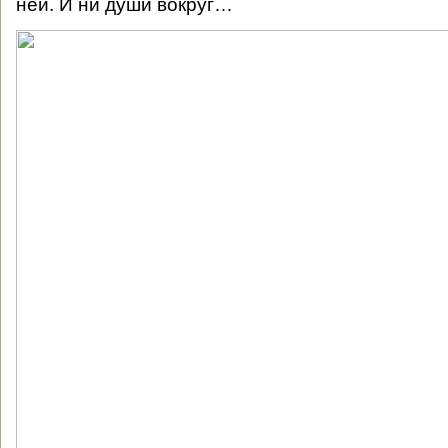
ней. И ни души вокруг…