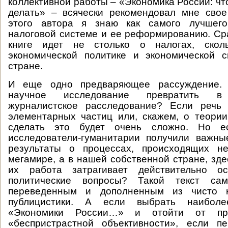
коллективной работы – «Экономика России: чт
делать» – всячески рекомендовал мне свое
этого автора я знаю как самого лучшего
налоговой системе и ее реформированию. Сра
книге идет не столько о налогах, ско
экономической политике и экономической 
стране.
И еще одно предваряющее рассуждение.
научное исследование превратить в
журналистское расследование? Если речь
элементарных частиц или, скажем, о теории
сделать это будет очень сложно. Но е
исследователи-гуманитарии получили важн
результаты о процессах, происходящих 
мегамире, а в нашей собственной стране, зде
их работа затрагивает действительно ос
политические вопросы? Такой текст са
переведенным и дополненным из чисто 
публицистики. А если выбрать наибол
«Экономики России…» и отойти от пр
«беспристрастной объективности», если п