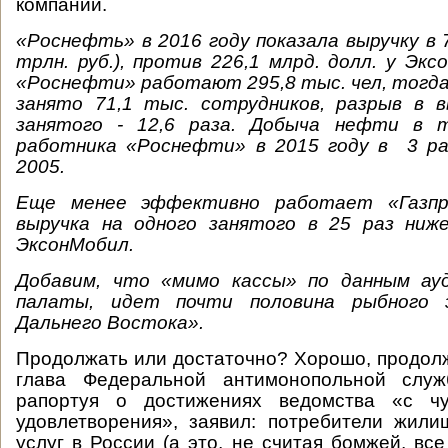
компаний.
«Роснефть» в 2016 году показала выручку в 7
трлн. руб.), против 226,1 млрд. долл. у Экс
«Роснефти» работают 295,8 тыс. чел, тогда
занято 71,1 тыс. сотрудников, разрыв в в
занятого - 12,6 раза. Добыча нефти в т
работника «Роснефти» в 2015 году в 3 ра
2005.
Еще менее эффективно работает «Газпр
выручка на одного занятого в 25 раз ниж
ЭксонМобил.
Добавим, что «мимо кассы» по данным ау
палаты, идет почти половина рыбного 
Дальнего Востока».
Продолжать или достаточно? Хорошо, продолж
глава Федеральной антимонопольной служ
рапортуя о достижениях ведомства «с чу
удовлетворения», заявил: потребители жил
услуг в России (а это, не считая бомжей, вс