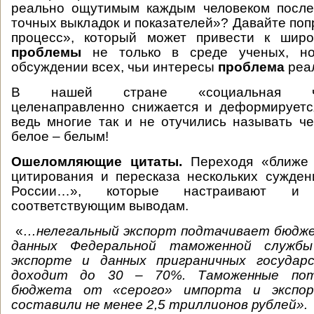
реально ощутимым каждым человеком послед
точных выкладок и показателей»? Давайте поп
процесс», который может привести к шир
проблемы
не только в среде ученых, н
обсуждении всех, чьи интересы
проблема
реал
В нашей стране «социальная чувс
целенаправленно снижается и деформируетс
ведь многие так и не отучились называть ч
белое – белым!
Ошеломляющие цитаты.
Переходя «ближе 
цитирования и пересказа нескольких сужде
России…», которые настраивают и
соответствующим выводам.
«
…нелегальный экспорт подтачивает бюдж
данных Федеральной таможенной служб
экспорте и данных приграничных госуда
доходит до 30 – 70%. Таможенные пот
бюджета от «серого» импорта и экспо
составили не менее 2,5 триллионов рублей».