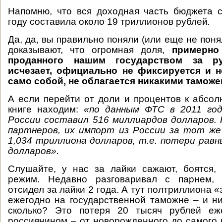
Напомню,
что вся доходная часть бюджета 
году составила около 19 триллионов рублей
.
Да, да, вы правильно поняли (или еще не поня
доказывают, что огромная доля,
примерно
проданного нашим государством за ру
исчезает, официально не фиксируется и н
само собой, не облагается никакими тамож
А если перейти от доли и процентов к абс
книге находим:
«по данным ФТС в 2011 го
России составил 516 миллиардов долларов.
партнеров, их импорт из России за тот же
1,034 триллиона долларов, т.е. потери рав
долларов».
Слушайте, у нас за лайки сажают, боятся,
режим. Недавно разговаривал с парнем, 
отсидел за лайки 2 года. А тут полтриллиона 
ежегодно на государственной таможне – и ни
сколько? Это потеря 20 тысяч рублей еж
россиянином – от новорожденного до самого 