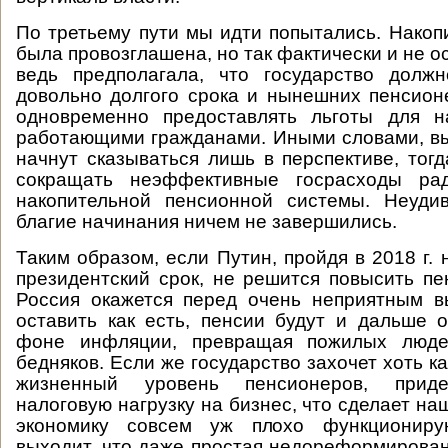
По третьему пути мы идти попытались. Нако
была провозглашена, но так фактически и не 
ведь предполагала, что государство долж
довольно долгого срока и нынешних пенсион
одновременно предоставлять льготы для н
работающими гражданами. Иными словами, в
начнут сказываться лишь в перспективе, тогд
сокращать неэффективные госрасходы ра
накопительной пенсионной системы. Неудив
благие начинания ничем не завершились.
Таким образом, если Путин, пройдя в 2018 г.
президентский срок, не решится повысить пе
Россия окажется перед очень неприятным в
оставить как есть, пенсии будут и дальше 
фоне инфляции, превращая пожилых люде
бедняков. Если же государство захочет хоть к
жизненный уровень пенсионеров, приде
налоговую нагрузку на бизнес, что сделает н
экономику совсем уж плохо функционир
выходит, что даже простая недореформирова