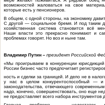
мере желают поживиться. А рядовой боец н
возможностей жаловаться на свое материа
которые есть у пенсионеров.
В общем, с одной стороны, на экономику дави
С другой — социальное бремя. И под таким
хозяйственная система становится всё ме
Наши власти это прекрасно понимают и са
проблемах говорят. Но воз и ныне там.
Владимир Путин –
президент Российской Фе
«Мы проигрываем в конкуренции юрисдикци
России бизнес часто предпочитает регистриро
ность и сделки за границей. И дело не в нал
у нас в целом конкурентоспособный — и 
законодательства, отвечающего современным
надо, конечно, совершенствовать, оно еще не
не предоставляет всего набора инструментов д
Главная проблема — недостаток п