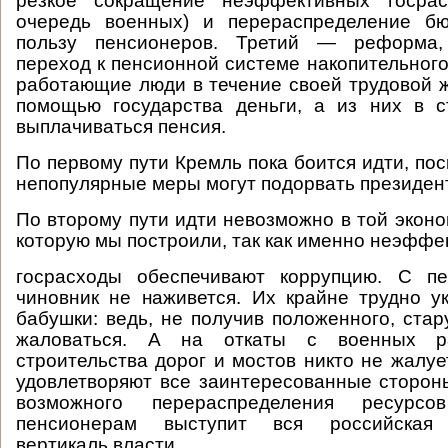
резкое сокращение неэффективных госрас
очередь военных) и перераспределение б
пользу пенсионеров. Третий — реформа,
переход к пенсионной системе накопительного
работающие люди в течение своей трудовой ж
помощью государства деньги, а из них в с
выплачиваться пенсия.
По первому пути Кремль пока боится идти, пос
непопулярные меры могут подорвать президент
По второму пути идти невозможно в той эконо
которую мы построили, так как именно неэфф
госрасходы обеспечивают коррупцию. С п
чиновник не наживется. Их крайне трудно у
бабушки: ведь, не получив положенного, стар
жаловаться. А на откаты с военных р
строительства дорог и мостов никто не жалуе
удовлетворяют все заинтересованные сторон
возможного перераспределения ресур
пенсионерам выступит вся российская 
вертикаль власти.