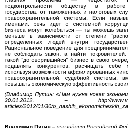
подконтрольности обществу в работе 
государства, от таможенных и налоговых сл
правоохранительной системы. Если назыв
именами, речь идет о системной коррупц
бизнеса могут колебаться — ты можешь зап
меньше в зависимости от степени “распо
определенных людей внутри государствен
Рациональное поведение для предпринимател
не соблюдать закон, а найти покровителей,
такой “договорившийся” бизнес в свою очере
подавлять конкурентов, расчищать себе 
используя возможности аффилированных чино
правоохранительной, судебной системы, в
повышать экономическую эффективность своих
(Владимир Путин: «Нам нужна новая экономи
30.01.2012. – http://www.vedomost
articles/2012/01/30/o_nashih_ekonomicheskih_z
Владимир Путин –
президент Российской Фе