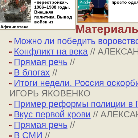
«перестройка».
просто одо
1986–1988 годы.
Внешняя
политика. Вывод
войск из
Материалы
Афганистана
Можно ли победить воровств
Конфликт на века
// АЛЕКСА
Прямая речь
//
В блогах
//
Итоги недели. Россия оскорб
ИГОРЬ ЯКОВЕНКО
Пример реформы полиции в 
Вкус первой крови
// АЛЕКС
Прямая речь
//
В СМИ
//