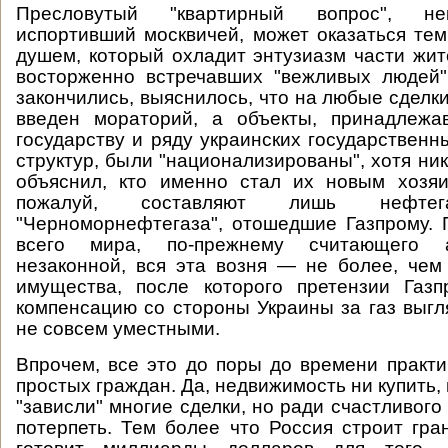
Пресловутый "квартирный вопрос", не
испортивший москвичей, может оказаться т
душем, который охладит энтузиазм части жит
восторженно встречавших "вежливых людей"
закончились, выяснилось, что на любые сделк
введен мораторий, а объекты, принадлежа
государству и ряду украинских государственн
структур, были "национализированы", хотя ник
объяснил, кто именно стал их новым хозяи
пожалуй, составляют лишь нефтег
"Черноморнефтегаза", отошедшие Газпрому. 
всего мира, по-прежнему считающего 
незаконной, вся эта возня — не более, чем
имущества, после которого претензии Газп
компенсацию со стороны Украины за газ выгля
не совсем уместными.
Впрочем, все это до поры до времени практи
простых граждан. Да, недвижимость ни купить, 
"зависли" многие сделки, но ради счастливог
потерпеть. Тем более что Россия строит гр