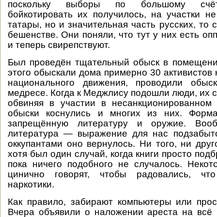
поскольку выборы по большому счёт
бойкотировать их получилось, на участки н
татары, но и значительная часть русских, то 
бешенстве. Они поняли, что тут у них есть о
и теперь свирепствуют.
Был проведён тщательный обыск в помещени
этого обыскали дома примерно 30 активистов 
национального движения, проводили обыс
медресе. Когда к Меджлису подошли люди, их 
обвиняя в участии в несанкционированном 
обыски коснулись и многих из них. Форм
запрещённую литературу и оружие. Воо
литература — выражение для нас подзабыто
оккупантами оно вернулось. Ни того, ни друг
хотя был один случай, когда книги просто под
пока ничего подобного не случалось. Неко
цинично говорят, чтобы радовались, чт
наркотики.
Как правило, забирают компьютеры или прос
Вчера объявили о наложении ареста на всё