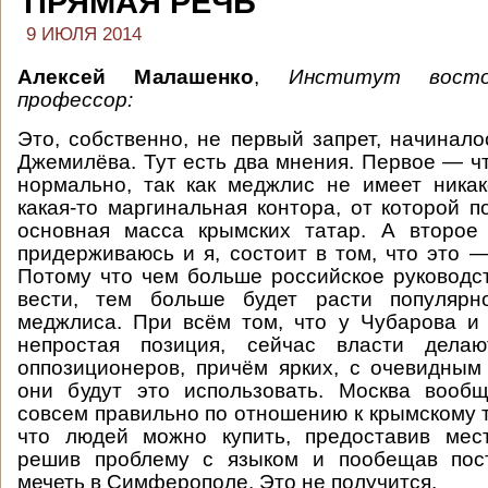
ПРЯМАЯ РЕЧЬ
9 ИЮЛЯ 2014
Алексей Малашенко
,
Институт восто
профессор:
Это, собственно, не первый запрет, начинал
Джемилёва. Тут есть два мнения. Первое — ч
нормально, так как меджлис не имеет никак
какая-то маргинальная контора, от которой п
основная масса крымских татар. А второе 
придерживаюсь и я, состоит в том, что это 
Потому что чем больше российское руководст
вести, тем больше будет расти популярн
меджлиса. При всём том, что у Чубарова и
непростая позиция, сейчас власти дела
оппозиционеров, причём ярких, с очевидны
они будут это использовать. Москва вооб
совсем правильно по отношению к крымскому т
что людей можно купить, предоставив мест
решив проблему с языком и пообещав пост
мечеть в Симферополе. Это не получится.