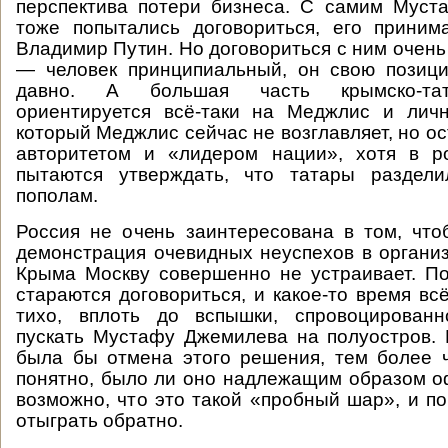
перспектива потери бизнеса. С самим Мус
тоже попытались договориться, его приним
Владимир Путин. Но договориться с ним очень
— человек принципиальный, он свою позиц
давно. А большая часть крымско-тат
ориентируется всё-таки на Меджлис и лич
который Меджлис сейчас не возглавляет, но о
авторитетом и «лидером нации», хотя в 
пытаются утверждать, что татары раздел
пополам.
Россия не очень заинтересована в том, что
демонстрация очевидных неуспехов в органи
Крыма Москву совершенно не устраивает. П
стараются договориться, и какое-то время вс
тихо, вплоть до вспышки, спровоцирован
пускать Мустафу Джемилева на полуостров.
была бы отмена этого решения, тем более 
понятно, было ли оно надлежащим образом 
возможно, что это такой «пробный шар», и п
отыграть обратно.