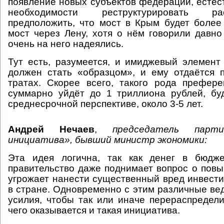
появление новых субъектов федерации, естест
необходимости реструктурировать р
предположить, что мост в Крым будет более
мост через Лену, хотя о нём говорили давно
очень на него надеялись.
Тут есть, разумеется, и имиджевый элемен
должен стать «образцом», и ему отдаётся 
тратах. Скорее всего, такого рода префер
суммарно уйдёт до 1 триллиона рублей, бу
среднесрочной перспективе, около 3-5 лет.
Андрей Нечаев
,
председатель парти
инициатива», бывший министр экономики:
Эта идея логична, так как денег в бюдж
правительство даже поднимает вопрос о повы
угрожает нанести существенный вред инвест
в стране. Одновременно с этим различные ве
усилия, чтобы так или иначе перераспредели
чего оказывается и такая инициатива.