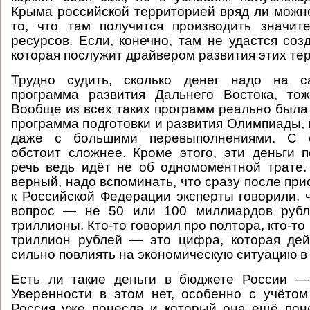
Крыма российской территорией вряд ли можн
то, что там получится производить значит
ресурсов. Если, конечно, там не удастся соз
которая послужит драйвером развития этих те
Трудно судить, сколько денег надо на с
программа развития Дальнего Востока, тож
Вообще из всех таких программ реально была
программа подготовки и развития Олимпиады,
даже с большими перевыполнениями. С 
обстоит сложнее. Кроме этого, эти деньги 
речь ведь идёт не об одномоментной трате
верный, надо вспоминать, что сразу после пр
к Российской Федерации эксперты говорили, 
вопрос — не 50 или 100 миллиардов рубл
триллионы. Кто-то говорил про полтора, кто-то 
триллион рублей — это цифра, которая дей
сильно повлиять на экономическую ситуацию в
Есть ли такие деньги в бюджете России —
Уверенности в этом нет, особенно с учёто
Россия уже понесла и который она ещё поне