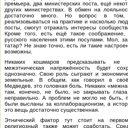
премьера, два министерских поста, ещё неко
других министерствах. В обмен на лояльно
достаточно много. Но вопрос в том,
реализовываться на практике и насколько люд
посты, смогут отражать интересы сообществ
Кроме того, есть ещё такое соображение, 
русского населения этими посулами. Мол, за
татар? Не знаю точно, есть ли такие настрое
возможны.
Никаких кошмаров предсказывать не
межэтническая напряжённость будет со
однозначно. Свою роль сыграют и экономич
земельные. В общем, как говорил в сво
Медведев, это головная боль. Никаких «межн
там, конечно, не было, но закрывать гла
неправильно. А проблем не могло не быть, 
были высланы за коллаборационизм, а исто
это вещь достаточно существенная.
Этнический фактор тут стоит на перво
религиозный также может сработать. Сре