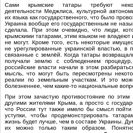
Сами крымские татары требуют неко
деятельности Меджлиса, культурной автоном
их языка как государственного, что было пров
Украина вообще его государственным не назыв
сделала. При этом очевидно, что люди, ко
крымскими татарами, этим языком не владеют 
не могут. Кроме того, есть некоторые имуще
не урегулированные украинской властью, в
связанные с землёй. Когда татары возвращали
получали землю с соблюдением процедур,
российские власти начали в этом разбиратьс
мысль, что могут быть пересмотрены некот
реалии по земельным участкам. И это мож
болезненнее, чем какие-то национальные вопр
При этом зачастую противостояние по этим
другими жителями Крыма, а просто с государ
что России тут также имело бы смысл пойт
уступки, чтобы продемонстрировать татара
жизнь будет лучше, чем в составе Украины. Ду
их можно только таким образом. Понятн