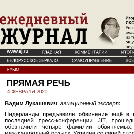
Иго
ЯК
Рос
вла
из т
ощу
неу
www.ej.ru
где 
ГЛАВНАЯ
КОММЕНТАРИИ
ИТОГ
про
БЕЛОРУССКОЕ ЗЕРКАЛО
САМОУПРАВЛЕНИЕ
ВС
инт
КРЫМ
ПРЯМАЯ РЕЧЬ
4 ФЕВРАЛЯ 2020
Вадим Лукашевич
,
авиационный эксперт
.
Нидерланды предъявили обвинение ещё в 
последней пресс-конференции JIT, проше
обозначили четыре фамилии обвиняемых
международный розыск, Украина со своей сто