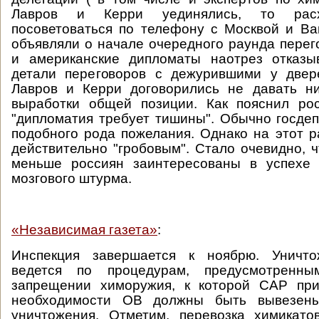
Лавров и Керри уединялись, то расх
посоветоваться по телефону с Москвой и В
объявляли о начале очередного раунда перег
и американские дипломаты наотрез отказы
детали переговоров с дежурившими у двер
Лавров и Керри договорились не давать ни
выработки общей позиции. Как пояснил рос
"дипломатия требует тишины". Обычно госдеп
подобного рода пожелания. Однако на этот 
действительно "гробовым". Стало очевидно, 
меньше россиян заинтересованы в успехе
мозгового штурма.
«Независимая газета»
:
Инспекция завершается к ноябрю. Уничто
ведется по процедурам, предусмотренн
запрещении химоружия, к которой САР при
необходимости ОВ должны быть вывезен
уничтожения. Отметим, перевозка химикато