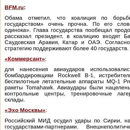
BFM.ru
:
Обама отметил, что коалиция по борь
государством» очень прочна. По его сло
одинока». Глава государства пообещал продо
рассказал президент, в коалицию входят Б
Саудовская Аравия, Катар и ОАЭ. Согласно
стратегию поддерживают более 40 государств.
«Коммерсант»
:
для нанесения авиаударов использовалис
бомбардировщики Rockwell B-1, истребител
беспилотные летательные аппараты MQ-1 Pr
ракеты Tomahawk. Авиаудары были нацелен
контрольные центры, тренировочные лаг
склады.
«Эхо Москвы»
:
Российский МИД осудил удары по Сирии, 
государствами-партнерами. Внешнеполити