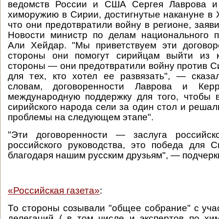
ведомств России и США Сергея Лаврова и
химоружию в Сирии, достигнутые накануне в Ж
что они предотвратили войну в регионе, заяв
Новости министр по делам национального 
Али Хейдар. "Мы приветствуем эти договор
стороны они помогут сирийцам выйти из к
стороны — они предотвратили войну против Си
для тех, кто хотел ее развязать", — сказ
словам, договоренности Лаврова и Керр
международную поддержку для того, чтобы 
сирийского народа сели за один стол и решал
проблемы на следующем этапе".
"Эти договоренности — заслуга российск
российского руководства, это победа для 
благодаря нашим русским друзьям", — подчерк
«Российская газета»
:
То стороны созывали "общее собрание" с уча
делегаций ( в том числе и экспертов по хи