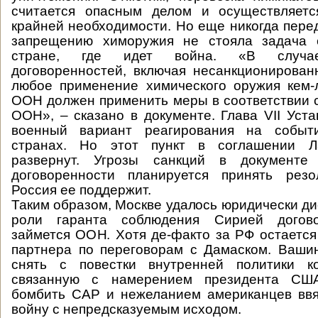
считается опасным делом и осуществляет
крайней необходимости. Но еще никогда пере
запрещению химоружия не стояла задача 
стране, где идет война. «В случае
договоренностей, включая несанкционирова
любое применение химического оружия кем-
ООН должен применить меры в соответствии с 
ООН», – сказано в документе. Глава VII Уст
военный вариант реагирования на событ
странах. Но этот пункт в соглашении Л
развернут. Угрозы санкций в документе
договоренности планируется принять ре
Россия ее поддержит.
Таким образом, Москве удалось юридически ди
роли гаранта соблюдения Сирией догово
займется ООН. Хотя де-факто за РФ остается
партнера по переговорам с Дамаском. Ваши
снять с повестки внутренней политики к
связанную с намерением президента С
бомбить САР и нежеланием американцев ввя
войну с непредсказуемым исходом.