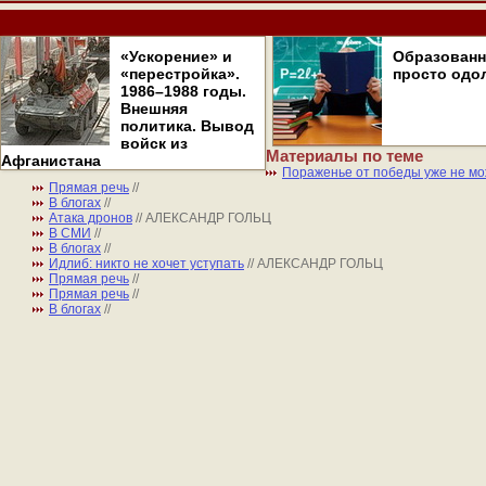
«Ускорение» и
Образован
«перестройка».
просто одо
1986–1988 годы.
Внешняя
политика. Вывод
войск из
Материалы по теме
Афганистана
Пораженье от победы уже не мо
Прямая речь
//
В блогах
//
Атака дронов
// АЛЕКСАНДР ГОЛЬЦ
В СМИ
//
В блогах
//
Идлиб: никто не хочет уступать
// АЛЕКСАНДР ГОЛЬЦ
Прямая речь
//
Прямая речь
//
В блогах
//