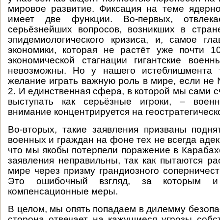
мировое развитие. Фиксация на теме ядерн
имеет две функции. Во-первых, отвлек
серьёзнейших вопросов, возникших в стран
эпидемиологического кризиса, и, самое гл
экономики, которая не растёт уже почти 1
экономической стагнации гигантские военн
невозможны. Но у нашего истеблишмента 
желание играть важную роль в мире, если не 
2. И единственная сфера, в которой мы сами 
выступать как серьёзные игроки, – воен
внимание концентрируется на геостратегическ
Во-вторых, такие заявления призваны подн
военных и граждан на фоне тех не всегда аде
что мы якобы потерпели поражение в Карабахе
заявления неправильны, так как пытаются ра
мире через призму грандиозного соперничес
Это ошибочный взгляд, за которым и
компенсационные меры.
В целом, мы опять попадаем в дилемму безопа
сторона отвечает на кажущиеся угрозы соб