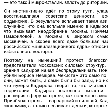
— это такой микро-Сталин, вплоть до риторики.
Он инстинктивно идёт по этому пути, улав
восстанавливая советские ценности, во
ордынские. В результате всплывает такая ази
случайно, что она всплыла именно в Кадыров
что вызывает неодобрение Москвы. Причё
Памфиловой, а Москвы в широком смыс
москвичей, а скорее всего даже б
о
льшая ча
российского «цивилизационного ядра» относит
избыточного восторга.
Поэтому на нынешний протест благоск
представители московских силовых структур, 
зрения Кадыров начал беспредельничать. Поня
убили Бориса Немцова. Чекистам это само по 
они, может быть, и сами были бы рады, но их
что нукеры Кадырова творят то, что считаю
территории. Кадыров постоянно пытается 
расширяя сферу контроля, как положено азиа
Причём контроль — варварский и силовой, Кад
экономику, а только осваивает деньги, которые