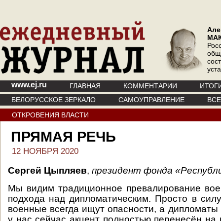
Але
МА
Рос
общ
сос
уст
www.ej.ru
ГЛАВНАЯ
КОММЕНТАРИИ
ИТОГ
БЕЛОРУССКОЕ ЗЕРКАЛО
САМОУПРАВЛЕНИЕ
ВС
ОТКРОВЕНИЯ ВЛАСТИ
ПРЯМАЯ РЕЧЬ
12 НОЯБРЯ 2020
Сергей Цыпляев
,
президент фонда «Республи
Мы видим традиционное превалирование вое
подхода над дипломатическим. Просто в силу
военные всегда ищут опасности, а дипломаты 
у нас сейчас акцент полностью перенесён на 