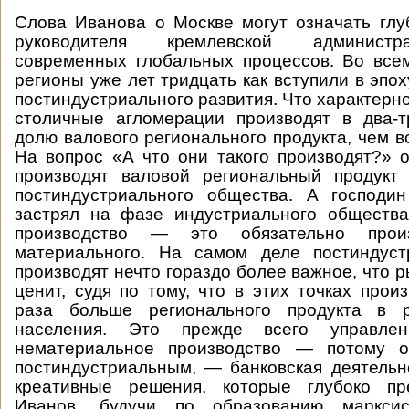
Слова Иванова о Москве могут означать гл
руководителя кремлевской админист
современных глобальных процессов. Во все
регионы уже лет тридцать как вступили в эпо
постиндустриального развития. Что характерно
столичные агломерации производят в два-
долю валового регионального продукта, чем в
На вопрос «А что они такого производят?» о
производят валовой региональный продукт
постиндустриального общества. А господи
застрял на фазе индустриального общества
производство — это обязательно произ
материального. На самом деле постиндус
производят нечто гораздо более важное, что 
ценит, судя по тому, что в этих точках прои
раза больше регионального продукта в 
населения. Это прежде всего управлен
нематериальное производство — потому о
постиндустриальным, — банковская деятельн
креативные решения, которые глубоко пр
Иванов, будучи по образованию маркси