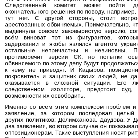
Следственный комитет может пойти да
окончательного решения по поводу, например,
тут нет. С другой стороны, стоит вопр
арестованных обвиняемых. Примечательно, ч
выдвинула совсем заковыристую версию, со
всём виноват тот из фигурантов, котор
задержании и якобы являлся агентом украи
остальные непричастны и невиновны. П
противоречит версии СК, но попытки осв
обвиняемого по этому делу будут продолжаться
к чему не приводят. И Кадыров, позицион
покровитель и защитник своих людей, не д
оказывается в сложной ситуации. Его л
следственном изоляторе, предстоит суд
возможности их освободить.
Именно со всем этим комплексом проблем и
заявление, за котором последовал целый
других политиков: Делимханова, Даудова. У 
два заявления, во втором случае он показывал
оппозиционерам. Такие выступления носят рит