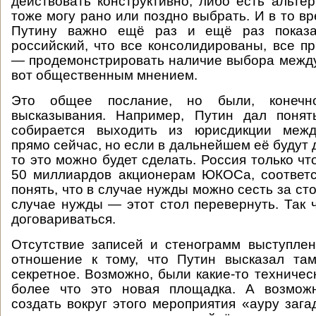
действовать конструктивно, либо есть альтер
тоже могу рано или поздно выбрать. И в то в
Путину важно ещё раз и ещё раз показ
российский, что все консолидированы, все пр
— продемонстрировать наличие выбора межд
вот общественным мнением.
Это общее послание, но были, конечн
высказывания. Например, Путин дал понят
собирается выходить из юрисдикции межд
прямо сейчас, но если в дальнейшем её будут
то это можно будет сделать. Россия только чт
50 миллиардов акционерам ЮКОСа, соответс
понять, что в случае нужды можно сесть за сто
случае нужды — этот стол перевернуть. Так 
договариваться.
Отсутствие записей и стенограмм выступле
отношение к тому, что Путин высказал там
секретное. Возможно, были какие-то техничес
более что это новая площадка. А возмож
создать вокруг этого мероприятия «ауру зага