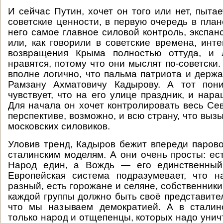
И сейчас Путин, хочет он того или нет, пыта
советские ценности, в первую очередь в план
него самое главное силовой контроль, экспан
или, как говорили в советские времена, инт
возвращения Крыма полностью оттуда, и 
нравятся, потому что они мыслят по-советски.
вполне логично, что пальма патриота и держа
Рамзану Ахматовичу Кадырову. А тот пон
чувствует, что на его улице праздник, и нар
Для начала он хочет контролировать весь Сев
перспективе, возможно, и всю страну, что вы
московских силовиков.
Уловив тренд, Кадыров бежит впереди парово
сталинским моделям. А они очень просты: ес
Народ един, а Вождь — его единственный
Европейская система подразумевает, что н
разный, есть горожане и селяне, собственники
каждой группы должно быть своё представител
что мы называем демократией. А в сталин
только народ и отщепенцы, которых надо унич