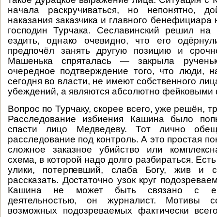
начала раскручиваться, но непонятно, д
наказания заказчика и главного бенефициара 
господин Турчака. Сеславинский решил на 
ездить, однако очевидно, что его одёрнул
предпочёл занять другую позицию и срочн
Машенька спряталась — закрыла рученьк
очередное подтверждение того, что люди, 
сегодня во власти, не имеют собственного ли
убеждений, а являются абсолютно фейковыми 
Вопрос по Турчаку, скорее всего, уже решён, тр
Расследование избиения Кашина было попы
спасти лицо Медведеву. Тот лично обещ
расследование под контроль. А это простая по
сложное заказное убийство или комплексн
схема, в которой надо долго разбираться. Есть
улики, потерпевший, слаба Богу, жив и 
рассказать. Достаточно узок круг подозревае
Кашина не может быть связано с ег
деятельностью, он журналист. Мотивы с
возможных подозреваемых фактически всего