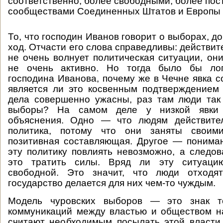
соответственно, более свободными, более по
сообществами Соединенных Штатов и Европы 
То, что господин Иванов говорит о выборах, 
ход. Отчасти его слова справедливы: действит
не очень волнует политическая ситуации, он
не очень активно. Но тогда было бы лог
господина Иванова, почему же в Чечне явка с
является ли это косвенным подтверждением 
дела совершенно ужасны, раз там люди так
выборы? На самом деле у низкой явки
объяснения. Одно — что людям действите
политика, потому что они заняты своим
позитивная составляющая. Другое — понима
эту политику повлиять невозможно, а следов
это тратить силы. Вряд ли эту ситуаци
свободной. Это значит, что люди отходят
государство делается для них чем-то чуждым.
Модель чуровских выборов — это знак то
коммуникаций между властью и обществом н
считают необходимым посылать этой власти 