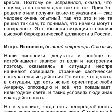
кресла. Поэтому он исправился, сказал, чт
поняли, а на самом деле всё не так. Пришёл 
решению или получил какие-то указания — ска
человек очень опытный, так что это и не т
решил так сам, то понимал, что намёки могут 
прозрачные. Это обычная ситуация с прили
высокой бюрократической должности в России,
Игорь Яковенко,
бывший секретарь Союза ж
Наши чиновники, депутаты и вообще ве
истеблишмент зависят от воли и настроения
поэтому, оказываясь в ситуации неопре
начинают совершать странные хаотически
поступательные действия. Понятно, что делать
в ситуации, где есть ясные ориентиры: люби
Америку, оппозицию и всё, что показывае
невыгодном свете. В таких условиях люди знаю
и как действовать.
Но в условиях, когда есть неопределённость
такое дурацкое выражение лица. Ситуация с