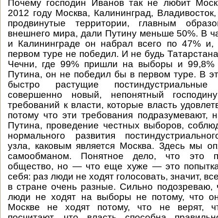
Почему господин Иванов так не любит Моск
2012 году Москва, Калининград, Владивосток,
продвинутые территории, главным образ
внешнего мира, дали Путину меньше 50%. В ча
и Калининграде он набрал всего по 47% и, 
первом туре не победил. И не будь Татарстан
Чечни, где 99% пришли на выборы и 99,8% 
Путина, он не победил бы в первом туре. В э
быстро растущие постиндустриальны
совершенно новый, непонятный господин
требований к власти, которые власть удовлет
потому что эти требования подразумевают, н
Путина, проведение честных выборов, соблю
нормального развития постиндустриальног
узла, каковым является Москва. Здесь мы о
самообманом. Понятное дело, что это п
общество, но — что еще хуже — это попытк
себя: раз люди не ходят голосовать, значит, вс
в стране очень разные. Сильно подозреваю, 
люди не ходят на выборы не потому, что о
Москве не ходят потому, что не верят, ч
посчитают, что власть способна правильн