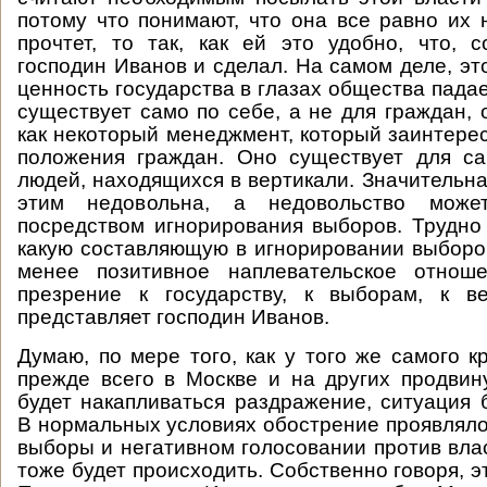
потому что понимают, что она все равно их н
прочтет, то так, как ей это удобно, что, с
господин Иванов и сделал. На самом деле, это
ценность государства в глазах общества падае
существует само по себе, а не для граждан, 
как некоторый менеджмент, который заинтере
положения граждан. Оно существует для са
людей, находящихся в вертикали. Значительна
этим недовольна, а недовольство може
посредством игнорирования выборов. Трудно 
какую составляющую в игнорировании выборо
менее позитивное наплевательское отнош
презрение к государству, к выборам, к ве
представляет господин Иванов.
Думаю, по мере того, как у того же самого к
прежде всего в Москве и на других продвин
будет накапливаться раздражение, ситуация б
В нормальных условиях обострение проявляло
выборы и негативном голосовании против влас
тоже будет происходить. Собственно говоря, э