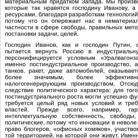
материальным придатком Запада. Мы произв
которые так нравятся господину Иванову, а
ресурсами, благодаря разработкам технологий
потому что он опережает нас в нематери
частности в сфере свободы, правильных мет
постановки задачи, целей.
Господин Иванов, как и господин Путин, 
пытается вернуть Россию в индустриальн
персонифицируется условным «Уралвагонз
именно постиндустриальное производство, 
танков, ракет, даже автомобилей, оказывае
более значимым, более эффекти
налогогенерирующим производством. Отсю
следствие политического характера: для того
постиндустриального роста могли успешно фу
требуется целый ряд новых условий и треб
властей. Прежде всего, например, га
интеллектуальную собственность, свобод
политические, потому что инновации в неволе
право блогеров, «офисных хомяков», участво
той территорией, на которой они живут. Имен