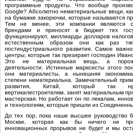
программные продукты. Что вообще произво
Google? Абсолютно нематериальные вещи, ка
на бумажке закорючки, которые называются п
Тем не менее, эти компании являются 
брендами и приносят в бюджет тех госу
функционируют, миллиарды долларов налого
естественным образом они как раз тя
постиндустриального развития. Самое важно
центры, которые так презирает господин Ивано
Это не материальная вещь, а порож
деятельности. Истинные марксисты этого пон
они материалисты, а нынешняя экономик
степени нематериальна. Замечательный при
развития, Китай, который так н
вертикалестроителям, занят материальным пр
мастерская. Но работает он по лекалам, инн
и технологиям, которые пришли из Соединенн
До тех пор, пока наше высшее руководство б
Москве, которая как бы ничего не пр
инновационных прорывов не будет и мы ост