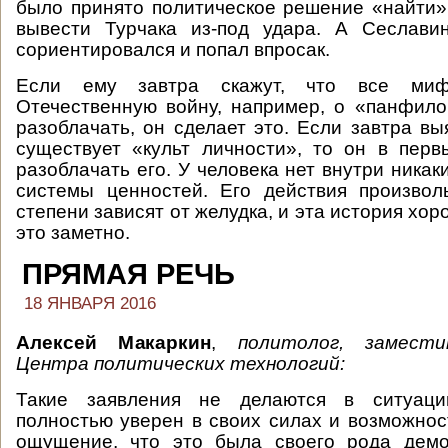
было принято политическое решение «найти»
вывести Турчака из-под удара. А Сеслави
сориентировался и попал впросак.
Если ему завтра скажут, что все ми
Отечественную войну, например, о «панфило
разоблачать, он сделает это. Если завтра вы
существует «культ личности», то он в пер
разоблачать его. У человека нет внутри никак
системы ценностей. Его действия произво
степени зависят от желудка, и эта история хор
это заметно.
ПРЯМАЯ РЕЧЬ
18 ЯНВАРЯ 2016
Алексей Макаркин
,
политолог, замест
Центра политических технологий:
Такие заявления не делаются в ситуации
полностью уверен в своих силах и возможнос
ощущение, что это была своего рода демо