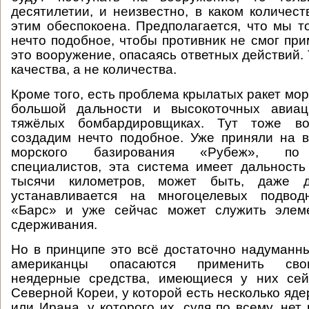
десятилетии, и неизвестно, в каком количест
этим обеспокоена. Предполагается, что мы 
нечто подобное, чтобы противник не смог при
это вооружение, опасаясь ответных действий. 
качества, а не количества.
Кроме того, есть проблема крылатых ракет мо
большой дальности и высокоточных авиац
тяжёлых бомбардировщиках. Тут тоже в
создадим нечто подобное. Уже приняли на 
морского базирования «Рубеж», по 
специалистов, эта система имеет дальност
тысячи километров, может быть, даже 
устанавливается на многоцелевых подвод
«Барс» и уже сейчас может служить элем
сдерживания.
Но в принципе это всё достаточно надуманн
американцы опасаются применить сво
неядерные средства, имеющиеся у них сей
Северной Кореи, у которой есть несколько яд
или Ирана, у которого их, судя по всему, нет