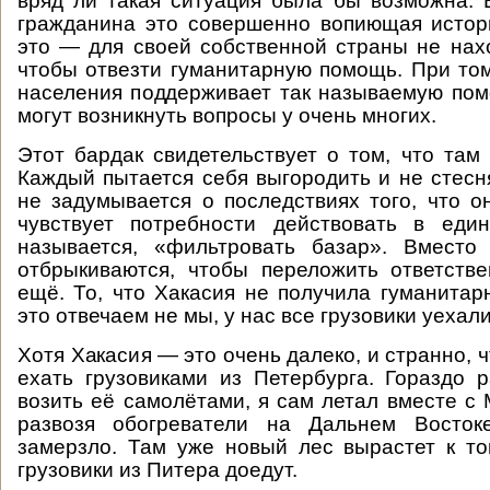
вряд ли такая ситуация была бы возможна. 
гражданина это совершенно вопиющая истори
это — для своей собственной страны не нахо
чтобы отвезти гуманитарную помощь. При то
населения поддерживает так называемую пом
могут возникнуть вопросы у очень многих.
Этот бардак свидетельствует о том, что там 
Каждый пытается себя выгородить и не стесня
не задумывается о последствиях того, что о
чувствует потребности действовать в еди
называется, «фильтровать базар». Вместо
отбрыкиваются, чтобы переложить ответстве
ещё. То, что Хакасия не получила гуманита
это отвечаем не мы, у нас все грузовики уехали
Хотя Хакасия — это очень далеко, и странно,
ехать грузовиками из Петербурга. Гораздо
возить её самолётами, я сам летал вместе с 
развозя обогреватели на Дальнем Восток
замерзло. Там уже новый лес вырастет к то
грузовики из Питера доедут.