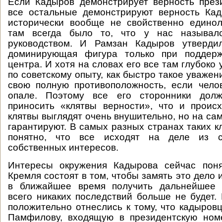
Если Кадыров демонстрирует верность през
все остальные демонстрируют верность Кад
исторически вообще не свойственно единол
там всегда было то, что у нас называло
руководством. И Рамзан Кадыров утверди
доминирующая фигура только при поддерж
центра. И хотя на словах его все там глубоко
по советскому опыту, как быстро такое уваже
свою полную противоположность, если чело
опале. Поэтому все его сторонники долж
приносить «клятвы верности», что и проис
клятвы выглядят очень внушительно, но на са
гарантируют. В самых разных странах таких к
понятно, что все исходят на деле из с
собственных интересов.
Интересы окружения Кадырова сейчас пон
Кремля состоят в том, чтобы замять это дело 
в ближайшее время получить дальнейшее 
всего никаких последствий больше не будет.
положительно отнеслись к тому, что кадыров
Памфилову, входящую в президентскую номе