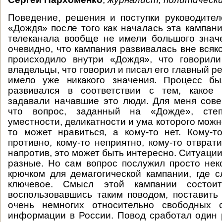
Поведение, решения и поступки руководите
«Дождя» после того как началась эта кампан
телеканала вообще не имели большого знач
очевидно, что кампания развивалась вне всяко
происходило внутри «Дождя», что говорили
владельцы, что говорил и писал его главный ре
имело уже никакого значения. Процесс б
развивался в соответствии с тем, какое
задавали начавшие это люди. Для меня сов
что вопрос, заданный на «Дожде», степе
уместности, деликатности и ума которого можн
то может нравиться, а кому-то нет. Кому-
противно, кому-то неприятно, кому-то отврати
напротив, это может быть интересно. Ситуаци
разные. Но сам вопрос послужил просто не
крючком для демагогической кампании, где 
ключевое. Смысл этой кампании состои
воспользовавшись таким поводом, поставить
очень немногих относительно свободных 
информации в России. Повод сработал один 