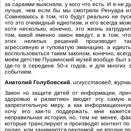
за сараями выясняли, у кого что есть. И я не д
лучше, чем если бы мы смотрели Ренуара и
Сомневаюсь в том, что будут реально не пуск
что это очевидный идиотизм, и его всегда мож
хотя несколько, конечно, это жизнь затрудни
том, какой именно закон введут, а в том, чт
этих нелепых решений производит так
агрессивную и туповатую эманацию, а идиоты
воспользоваться таким законом, конечно, всегд
моём детстве Пушкинский музей вообще был за
где-то в середине 50-х годов, и для многих
событием.
Анатолий Голубовский
,
искусствовед, журна
Закон «о защите детей от информации, при
здоровью и развитию» вводит эту самую м
запретительную меру, а как информационну
хочу его как-то поддержать, мне кажетс
неправильная история, но, тем не менее, фак
которые транслируют и производят контент по
радио, или занимаются рекламой, не вполне п