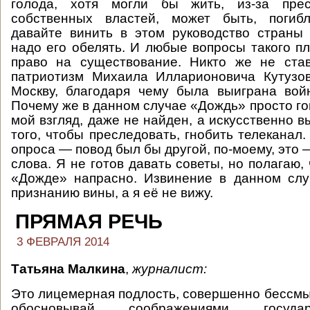
голода, хотя могли бы жить, из-за прес
собственных властей, может быть, погиб
давайте винить в этом руководство страны
надо его обелять. И любые вопросы такого п
право на существование. Никто же не ста
патриотизм Михаила Илларионовича Кутузов
Москву, благодаря чему была выиграна вой
Почему же в данном случае «Дождь» просто го
мой взгляд, даже не найден, а искусственно 
того, чтобы преследовать, гнобить телеканал
опроса — повод был бы другой, по-моему, это 
слова. Я не готов давать советы, но полагаю,
«Дожде» напрасно. Извинение в данном слу
признанию вины, а я её не вижу.
ПРЯМАЯ РЕЧЬ
3 ФЕВРАЛЯ 2014
Татьяна Малкина
,
журналист
:
Это лицемерная подлость, совершенно бессмыс
обосновывай соображениями госуда