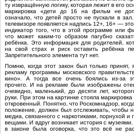
ту извращённую логику, которая лежит в его о
маркировка «дети до 16 на фильм не доп
означало, что детей просто не пускали в зал.
телевизоре появляется надпись 12+, 16+ — эт
индикатор того, что в этой программе или фи
что может каким-то образом пагубно сказа
ребёнка. Это информация для родителей, ко
на свой страх и риск оставить ребёнка пе
Запретительного элемента тут нет.
Помню, когда этот закон был только принят, 
рекламу программы московского правительст
кино». А тогда все очень боялись из-за э
прочего. И на рекламе были изображены отец
очевидно, маленький, до десяти лет, которо
руки. При этом на картинке стояла маркировка
откровенный. Понятно, что Роскомнадзор, когд
положение, должен был отслеживать, чтобы н
медиа, связанного с наркотиками, порнухой и
вещами. И вдруг возникает история с музеями.
в законе была оговорка, что это всё не ра