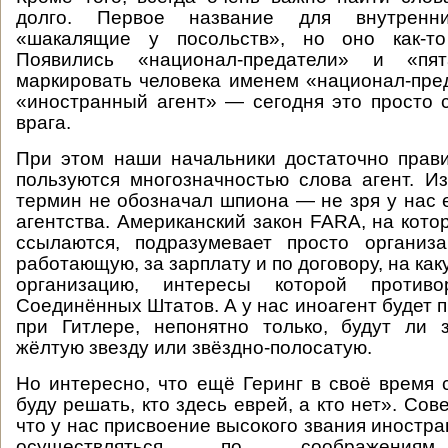
долго. Первое название для внутренн
«шакалящие у посольств», но оно как-то
Появились «национал-предатели» и «пя
маркировать человека именем «национал-пре
«иностранный агент» — сегодня это просто 
врага.
При этом наши начальники достаточно прав
пользуются многозначностью слова агент. И
термин не обозначал шпиона — не зря у нас
агентства. Американский закон FARA, на кото
ссылаются, подразумевает просто организ
работающую, за зарплату и по договору, на ка
организацию, интересы которой противо
Соединённых Штатов. А у нас иноагент будет 
при Гитлере, непонятно только, будут ли 
жёлтую звезду или звёздно-полосатую.
Но интересно, что ещё Геринг в своё время с
буду решать, кто здесь еврей, а кто нет». Со
что у нас присвоение высокого звания иностра
осуществляться по соображениям