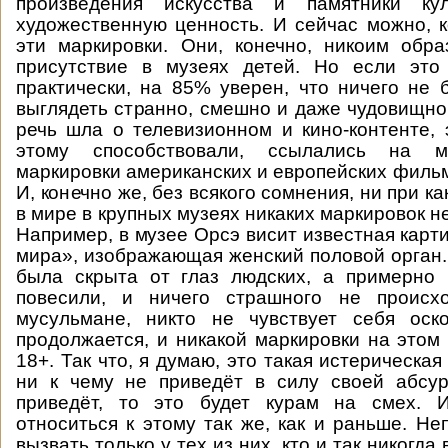
произведения искусства и памятники ку
художественную ценность. И сейчас можно, к
эти маркировки. Они, конечно, никоим обр
присутствие в музеях детей. Но если эт
практически, на 85% уверен, что ничего не 
выглядеть странно, смешно и даже чудовищно.
речь шла о телевизионном и кино-контенте, 
этому способствовали, ссылались на м
маркировки американских и европейских фильм
И, конечно же, без всякого сомнения, ни при ка
в мире в крупных музеях никаких маркировок не
Например, в музее Орсэ висит известная карт
мира», изображающая женский половой орган.
была скрыта от глаз людских, а примерно 
повесили, и ничего страшного не происхо
мусульмане, никто не чувствует себя оск
продолжается, и никакой маркировки на этом 
18+. Так что, я думаю, это такая истерическая
ни к чему не приведёт в силу своей абсур
приведёт, то это будет курам на смех. 
относиться к этому так же, как и раньше. Не
вызвать только у тех из них, кто и так никогда