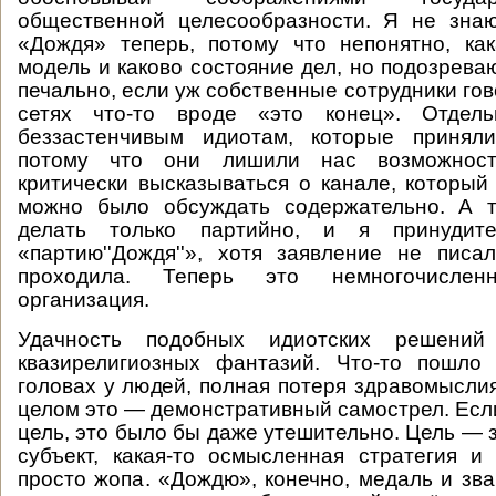
общественной целесообразности. Я не знаю
«Дождя» теперь, потому что непонятно, ка
модель и каково состояние дел, но подозрева
печально, если уж собственные сотрудники го
сетях что-то вроде «это конец». Отдель
беззастенчивым идиотам, которые принял
потому что они лишили нас возможности
критически высказываться о канале, которы
можно было обсуждать содержательно. А 
делать только партийно, и я принудит
«партию''Дождя''», хотя заявление не пис
проходила. Теперь это немногочислен
организация.
Удачность подобных идиотских решени
квазирелигиозных фантазий. Что-то пошло
головах у людей, полная потеря здравомыслия
целом это — демонстративный самострел. Если
цель, это было бы даже утешительно. Цель — з
субъект, какая-то осмысленная стратегия и
просто жопа. «Дождю», конечно, медаль и зва