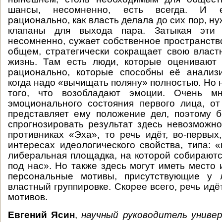
шансы, несомненно, есть всегда. И е
рационально, как власть делала до сих пор, ну
клапаны для выхода пара. Затыкая эти к
несомненно, сужает собственное пространство
общем, стратегически сокращает свою власт
жизнь. Там есть люди, которые оценивают
рационально, которые способны её анализи
когда надо «вычищать поляну» полностью. Но 
того, что возобладают эмоции. Очень мн
эмоционального состояния первого лица, от
представляет ему положение дел, поэтому 
спрогнозировать результат здесь невозможно
противниках «Эха», то речь идёт, во-первых
интересах идеологического свойства, типа: 
либеральная площадка, на которой собирают
под нас». Но также здесь могут иметь место 
персональные мотивы, присутствующие у 
властный группировке. Скорее всего, речь идё
мотивов.
Евгений Ясин
,
научный руководитель унив