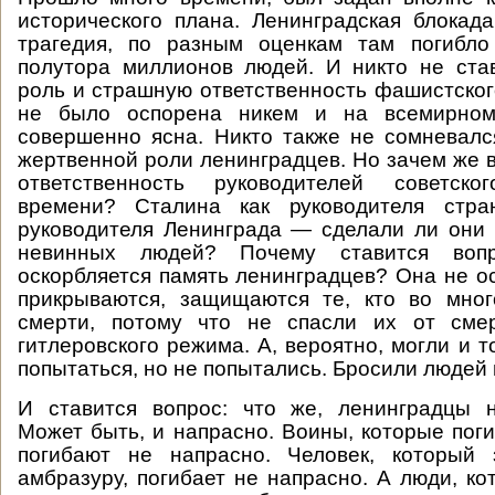
исторического плана. Ленинградская блока
трагедия, по разным оценкам там погибл
полутора миллионов людей. И никто не ста
роль и страшную ответственность фашистског
не было оспорена никем и на всемирном
совершенно ясна. Никто также не сомневалс
жертвенной роли ленинградцев. Но зачем же в
ответственность руководителей советск
времени? Сталина как руководителя стра
руководителя Ленинграда — сделали ли они 
невинных людей? Почему ставится воп
оскорбляется память ленинградцев? Она не ос
прикрываются, защищаются те, кто во мно
смерти, потому что не спасли их от сме
гитлеровского режима. А, вероятно, могли и 
попытаться, но не попытались. Бросили людей в
И ставится вопрос: что же, ленинградцы 
Может быть, и напрасно. Воины, которые поги
погибают не напрасно. Человек, который 
амбразуру, погибает не напрасно. А люди, ко