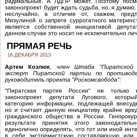
радикальные. А ЛДПР может. Поэтому посмо
законопроект будет ждать судьба, но, я думаю,
неслучайно, в отличие от, скажем, пред
Мизулиной о запрете суррогатного материнст
является собственной инициативой депут
данном случае это носит не исключительно ли
ПРЯМАЯ РЕЧЬ
16 ДЕКАБРЯ 2013
Артем Козлюк
,
член Штаба "Пиратской 
эксперт Пиратской партии по противоде
руководитель проекта "Роскомсвобода":
"Пиратская партия России" не только 
законопроект депутата Лугового, котор
категорию информации, подлежащей внесуде
но и считает данную инициативу крайне вре
гражданского общества в России. Генпроку
результате принятия этого законодатель
единолично определять, что тот или иной инт
в себе экстремистскую составляющую или