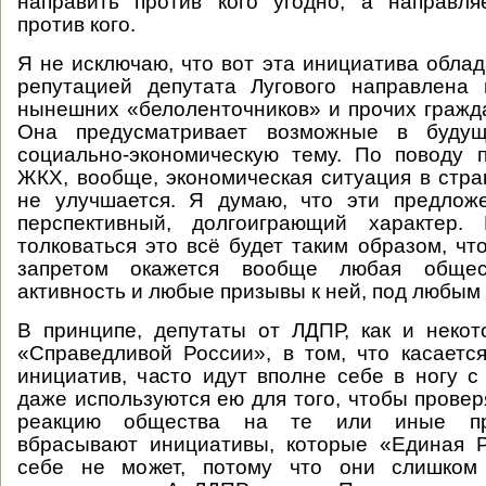
направить против кого угодно, а направля
против кого.
Я не исключаю, что вот эта инициатива обла
репутацией депутата Лугового направлена 
нынешних «белоленточников» и прочих гражда
Она предусматривает возможные в буду
социально-экономическую тему. По поводу 
ЖКХ, вообще, экономическая ситуация в стра
не улучшается. Я думаю, что эти предлож
перспективный, долгоиграющий характер. 
толковаться это всё будет таким образом, чт
запретом окажется вообще любая общес
активность и любые призывы к ней, под любым
В принципе, депутаты от ЛДПР, как и неко
«Справедливой России», в том, что касаетс
инициатив, часто идут вполне себе в ногу с
даже используются ею для того, чтобы провер
реакцию общества на те или иные пр
вбрасывают инициативы, которые «Единая Р
себе не может, потому что они слишком 