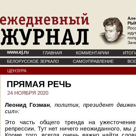
Але
РЫ
Рос
иду
поп
Зач
www.ej.ru
ГЛАВНАЯ
КОММЕНТАРИИ
ИТОГ
БЕЛОРУССКОЕ ЗЕРКАЛО
САМОУПРАВЛЕНИЕ
ВС
ЦЕНЗУРА
ПРЯМАЯ РЕЧЬ
24 НОЯБРЯ 2020
Леонид Гозман
,
политик, президент движе
сил»:
Это часть общего тренда на ужесточение
репрессии. Тут нет ничего неожиданного, мы 
Кроме того, всегда очень важно найти слов