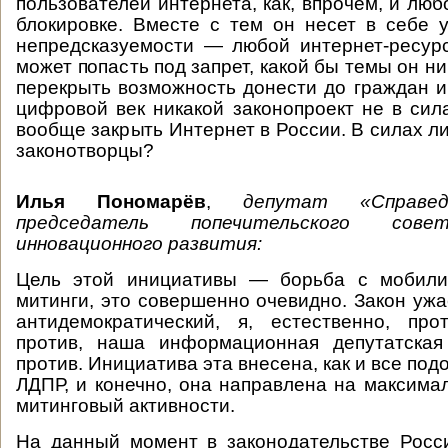
пользователей интернета, как, впрочем, и люб
блокировке. Вместе с тем он несет в себе 
непредсказуемости — любой интернет-ресур
может попасть под запрет, какой бы темы он н
перекрыть возможность донести до граждан
цифровой век никакой законопроект не в сила
вообще закрыть Интернет в России. В силах л
законотворцы?
Илья Пономарёв
,
депутат «Справед
председатель попечительского сов
инновационного развития:
Цель этой инициативы — борьба с мобили
митинги, это совершенно очевидно. Закон уж
антидемократический, я, естественно, про
против, наша информационная депутатска
против. Инициатива эта внесена, как и все по
ЛДПР, и конечно, она направлена на максима
митинговый активности.
На данный момент в законодательстве Росс