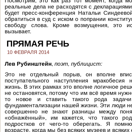
Посмотрим, это как раз тот момент, когда мо
реальные дела не расходятся с декларациями
будет пресс-конференция Натальи Синдеево
обратиться в суд с иском о попрании констит
свободу слова. Кроме возмущения, это и
вызывает.
ПРЯМАЯ РЕЧЬ
10 ФЕВРАЛЯ 2014
Лев Рубинштейн
,
поэт, публицист:
Это не отдельный порыв, он вполне впис
поступательного наступления мракобесия
жизнь. В этих рамках это вполне логичное реш
не остановятся, потому что им всё время нуж
то новое и ставить такого рода задач
фундаментализации нашей жизни. Эти люди н
совершенно не знают разницы между поня
«обнажённый», им кажется, что такого ро
подростков от чего-то оберегать. Я помн
возрасте, когда мы без всяких музеев и всяки