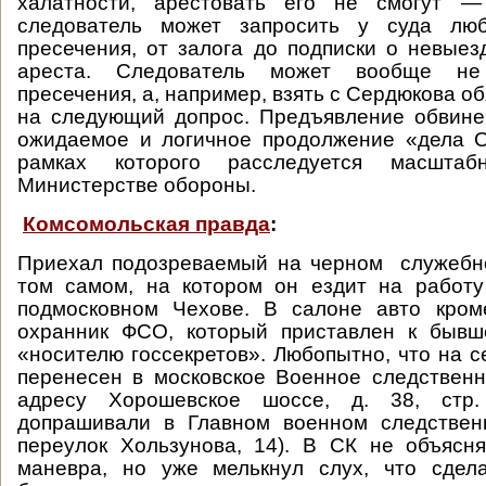
халатности, арестовать его не смогут —
следователь может запросить у суда лю
пресечения, от залога до подписки о невые
ареста. Следователь может вообще не
пресечения, а, например, взять с Сердюкова об
на следующий допрос. Предъявление обвин
ожидаемое и логичное продолжение «дела О
рамках которого расследуется масшта
Министерстве обороны.
Комсомольская правда
:
Приехал подозреваемый на черном служебн
том самом, на котором он ездит на работ
подмосковном Чехове. В салоне авто кро
охранник ФСО, который приставлен к бывш
«носителю госсекретов». Любопытно, что на с
перенесен в московское Военное следствен
адресу Хорошевское шоссе, д. 38, стр
допрашивали в Главном военном следствен
переулок Хользунова, 14). В СК не объясн
маневра, но уже мелькнул слух, что сдел