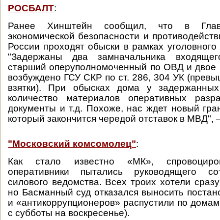
РОСБАЛТ
:
Ранее Хинштейн сообщил, что в Глав
экономической безопасности и противодейст
России проходят обыски в рамках уголовного 
"Задержаны два замначальника входящег
старший оперуполномоченный по ОВД и двое 
возбуждено ГСУ СКР по ст. 286, 304 УК (прев
взятки). При обысках дома у задержанны
количество материалов оперативных разра
документы и т.д. Похоже, нас ждет новый гра
который закончится чередой отставок в МВД", 
"Московский комсомолец"
:
Как стало известно «МК», спровоциро
оперативники пытались руководящего сот
силового ведомства. Всех троих хотели сразу
но Басманный суд отказался выносить постан
и «антикоррупционеров» распустили по домам
с субботы на воскресенье).