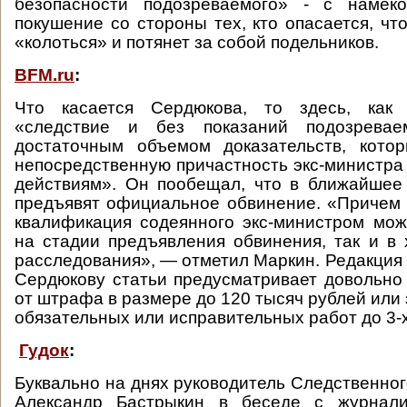
безопасности подозреваемого» - с намек
покушение со стороны тех, кто опасается, чт
«колоться» и потянет за собой подельников.
BFM.ru
:
Что касается Сердюкова, то здесь, как 
«следствие и без показаний подозреваем
достаточным объемом доказательств, кото
непосредственную причастность экс-министра
действиям». Он пообещал, что в ближайшее
предъявят официальное обвинение. «Причем 
квалификация содеянного экс-министром мож
на стадии предъявления обвинения, так и в
расследования», — отметил Маркин. Редакция
Сердюкову статьи предусматривает довольно 
от штрафа в размере до 120 тысяч рублей или
обязательных или исправительных работ до 3-
Гудок
:
Буквально на днях руководитель Следственног
Александр Бастрыкин в беседе с журнали