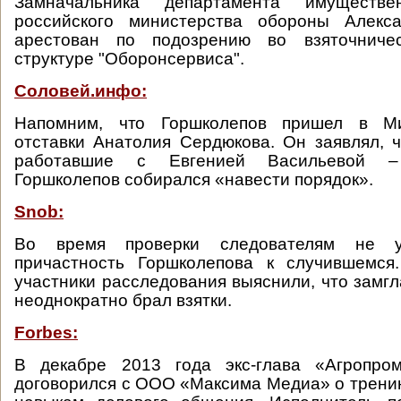
Замначальника департамента имуществ
российского министерства обороны Алекс
арестован по подозрению во взяточниче
структуре "Оборонсервиса".
Соловей.инфо:
Напомним, что Горшколепов пришел в М
отставки Анатолия Сердюкова. Он заявлял, ч
работавшие с Евгенией Васильевой – 
Горшколепов собирался «навести порядок».
Snob:
Во время проверки следователям не у
причастность Горшколепова к случившемся
участники расследования выяснили, что замг
неоднократно брал взятки.
Forbes:
В декабре 2013 года экс-глава «Агропро
договорился с ООО «Максима Медиа» о тренин