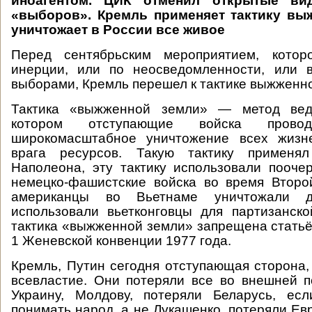
иноагентом. ЦИК отменил открытые ви
«выборов». Кремль применяет тактику в
уничтожает в России все живое
Перед сентябрьским мероприятием, котор
инерции, или по неосведомленности, или 
выборами, Кремль перешел к тактике выжженн
Тактика «выжженной земли» — метод вед
котором отступающие войска пров
широкомасштабное уничтожение всех жизн
врага ресурсов. Такую тактику применял
Наполеона, эту тактику использовали пооче
немецко-фашистские войска во время Второ
американцы во Вьетнаме уничтожали д
использовали вьетконговцы для партизанск
тактика «выжженной земли» запрещена стать
1 Женевской конвенции 1977 года.
Кремль, Путин сегодня отступающая сторона,
всевластие. Они потеряли все во внешней п
Украину, Молдову, потеряли Беларусь, ес
понимать народ, а не Лукашенко, потеряли Ев