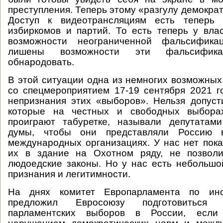
преступления. Теперь этому «разгулу демокра
Доступ к видеотрансляциям есть теперь 
избиркомов и партий. То есть теперь у вла
возможности неограниченной фальсифика
лишены возможности эти фальсифик
обнародовать.
В этой ситуации одна из немногих возможных 
со спецмероприятием 17-19 сентября 2021 
непризнания этих «выборов». Нельзя допуст
которые на честных и свободных выборах
проиграют табуретке, называли депутатами
думы, чтобы они представляли Россию 
международных организациях. У нас нет пока
их в здание на Охотном ряду, не позвол
людоедские законы. Но у нас есть небольш
признания и легитимности.
На днях комитет Европарламента по ин
предложил Евросоюзу подготовиться
парламентских выборов в России, есл