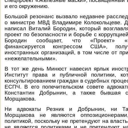
спецпроект «Железные маски», посвящённый
и его окружению.
Большой резонанс вызвало недавнее рассле
о министре МВД Владимире Колокольцеве. Д
написал Виталий Бородин, который возглав
проект по безопасности и борьбе с коррупцие
Бородин сообщает, что «Проект» «п
финансируется конгрессом США», пол
иностранных организаций, в том числе от пр
«нежелательными».
В тот же день Минюст навесил ярлык иност
Институт права и публичной политики, ко
консультированием граждан в судебных процес
ЕСПЧ. В его попечительском совете адвока
Константин Добрынин, а также бывшая 
Морщакова.
Ни адвокаты Резник и Добрынин, ни Та
Морщакова не являются оппозиционерами
политикой, поскольку не претендуют на власть.
не являются политиками и не претендуют н