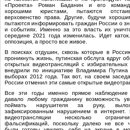
«Проекта» Роман Баданин и его команд
хорошими юристами, пытаются отста
верховенство права. Другие, будучи хорош
пытаются информировать граждан России о з
и событиях. Именно за это власть их уничт
середине 2021 года изменилась. Идет каток
оппозиция, а просто все живое.
В поисках отдушин, сквозь которые в Росс
проникнуть жизнь, путинская обслуга вдруг о
открытых видеотрансляций с избирательных 
внедрили по инициативе Владимира Путина 
выборах 2012 года. Так вот, на своем засе
России отменил эти самые открытые видеотра
Все эти годы именно прямое наблюдение 
давало любому гражданину возможность ув
поймать нарушителя за руку, выл
зафиксированным нарушением в интернет.
видеотрансляции несколько огранич
фальсификаций, поскольку далеко не все 
были готовы увидеть себя на экране в м