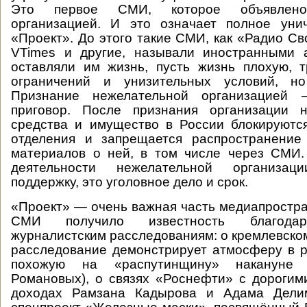
Это первое СМИ, которое объявлено
организацией. И это означает полное уни
«Проект». До этого такие СМИ, как «Радио Св
VTimes и другие, называли иностранными а
оставляли им жизнь, пусть жизнь плохую, 
ограничений и унизительных условий, н
Признание нежелательной организацией
приговор. После признания организации 
средства и имущество в России блокируютс
отделения и запрещается распространени
материалов о ней, в том числе через СМИ.
деятельности нежелательной организа
поддержку, это уголовное дело и срок.
«Проект» — очень важная часть медиапростра
СМИ получило известность благодар
журналистским расследованиям: о кремлевском
расследование демонстрирует атмосферу в р
похожую на «распутинщину» накануне 
Романовых), о связях «Роснефти» с дорогими
доходах Рамзана Кадырова и Адама Делим