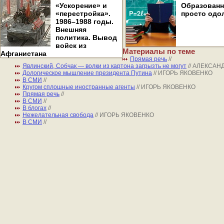
«Ускорение» и
Образован
«перестройка».
просто одо
1986–1988 годы.
Внешняя
политика. Вывод
войск из
Материалы по теме
Афганистана
Прямая речь
//
Явлинский, Собчак — волки из картона загрызть не могут
// АЛЕКСА
Дологическое мышление президента Путина
// ИГОРЬ ЯКОВЕНКО
В СМИ
//
Кругом сплошные иностранные агенты
// ИГОРЬ ЯКОВЕНКО
Прямая речь
//
В СМИ
//
В блогах
//
Нежелательная свобода
// ИГОРЬ ЯКОВЕНКО
В СМИ
//