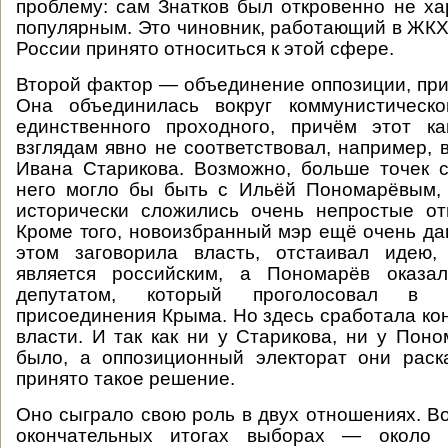
проблему: сам Знатков был откровенно не х
популярным. Это чиновник, работающий в ЖКХ,
России принято относиться к этой сфере.
Второй фактор — объединение оппозиции, при
Она объединилась вокруг коммунистическо
единственного проходного, причём этот к
взглядам явно не соответствовал, например, 
Ивана Старикова. Возможно, больше точек 
него могло бы быть с Ильёй Пономарёвым,
исторически сложились очень непростые о
Кроме того, новоизбранный мэр ещё очень дав
этом заговорила власть, отстаивал идею,
является российским, а Пономарёв оказа
депутатом, который проголосовал в 
присоединения Крыма. Но здесь сработала ко
власти. И так как ни у Старикова, ни у Пон
было, а оппозиционный электорат они раск
принято такое решение.
Оно сыграло свою роль в двух отношениях. Во
окончательных итогах выборах — около