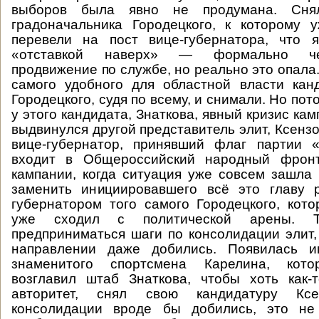
выборов была явно не продумана. Снял
градоначальника Городецкого, к которому 
перевели на пост вице-губернатора, что я
«отставкой наверх» — формально че
продвижение по службе, но реально это опала
самого удобного для областной власти кан
Городецкого, судя по всему, и снимали. Но пот
у этого кандидата, Знаткова, явный кризис кам
выдвинулся другой представитель элит, Ксенз
вице-губернатор, принявший флаг партии «
входит в Общероссийский народный фронт
кампании, когда ситуация уже совсем зашла 
заменить инициировавшего всё это главу р
губернатором того самого Городецкого, кото
уже сходил с политической арены. 
предприниматься шаги по консолидации элит, 
направлении даже добились. Появилась и
знаменитого спортсмена Карелина, кот
возглавил штаб Знаткова, чтобы хоть как-
авторитет, снял свою кандидатуру Кс
консолидации вроде бы добились, это не