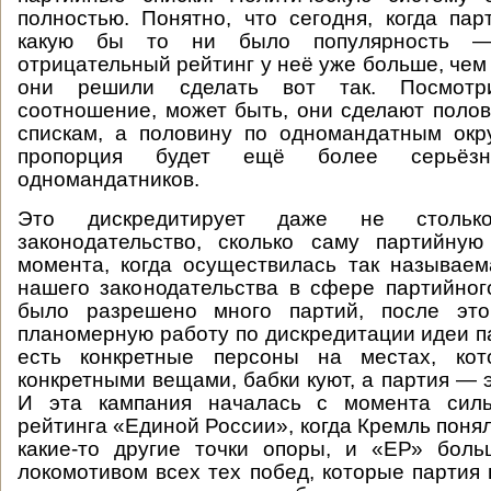
полностью. Понятно, что сегодня, когда пар
какую бы то ни было популярность 
отрицательный рейтинг у неё уже больше, че
они решили сделать вот так. Посмотр
соотношение, может быть, они сделают поло
спискам, а половину по одномандатным окр
пропорция будет ещё более серьёз
одномандатников.
Это дискредитирует даже не столько
законодательство, сколько саму партийную
момента, когда осуществилась так называе
нашего законодательства в сфере партийног
было разрешено много партий, после это
планомерную работу по дискредитации идеи п
есть конкретные персоны на местах, кот
конкретными вещами, бабки куют, а партия — э
И эта кампания началась с момента силь
рейтинга «Единой России», когда Кремль понял
какие-то другие точки опоры, и «ЕР» боль
локомотивом всех тех побед, которые партия 