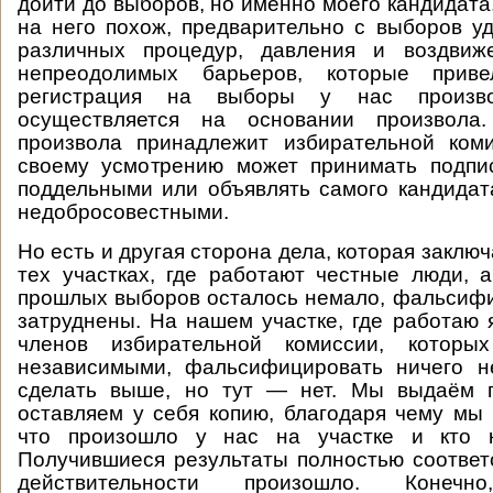
дойти до выборов, но именно моего кандидата.
на него похож, предварительно с выборов 
различных процедур, давления и воздвиж
непреодолимых барьеров, которые прив
регистрация на выборы у нас произво
осуществляется на основании произвола
произвола принадлежит избирательной коми
своему усмотрению может принимать подпис
поддельными или объявлять самого кандидат
недобросовестными.
Но есть и другая сторона дела, которая заключа
тех участках, где работают честные люди, а
прошлых выборов осталось немало, фальсиф
затруднены. На нашем участке, где работаю 
членов избирательной комиссии, которы
независимыми, фальсифицировать ничего н
сделать выше, но тут — нет. Мы выдаём п
оставляем у себя копию, благодаря чему мы 
что произошло у нас на участке и кто к
Получившиеся результаты полностью соответс
действительности произошло. Конеч