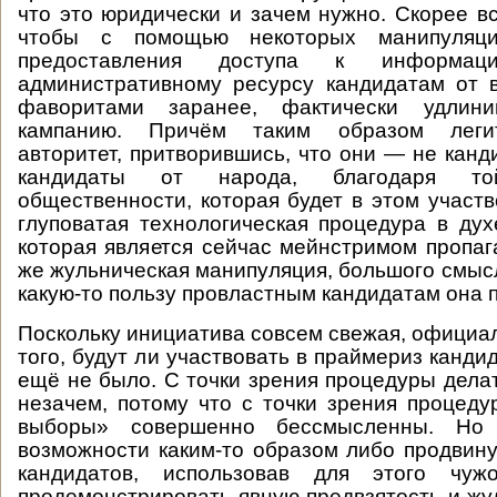
что это юридически и зачем нужно. Скорее вс
чтобы с помощью некоторых манипуляций
предоставления доступа к информац
административному ресурсу кандидатам от 
фаворитами заранее, фактически удлини
кампанию. Причём таким образом леги
авторитет, притворившись, что они — не канд
кандидаты от народа, благодаря то
общественности, которая будет в этом участв
глуповатая технологическая процедура в дух
которая является сейчас мейнстримом пропаг
же жульническая манипуляция, большого смыс
какую-то пользу провластным кандидатам она 
Поскольку инициатива совсем свежая, официа
того, будут ли участвовать в праймериз канди
ещё не было. С точки зрения процедуры дела
незачем, потому что с точки зрения процед
выборы» совершенно бессмысленны. Но
возможности каким-то образом либо продвин
кандидатов, использовав для этого чуж
продемонстрировать явную предвзятость и жу