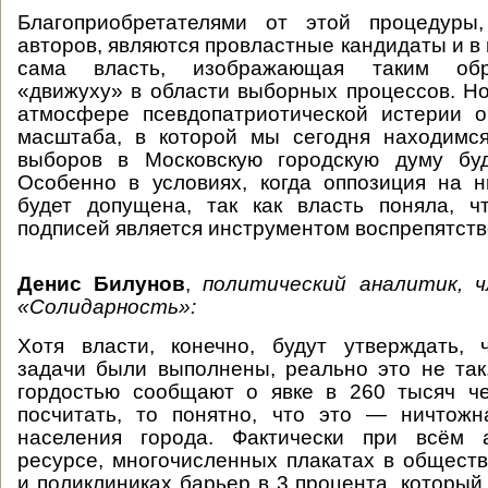
Благоприобретателями от этой процедуры
авторов, являются провластные кандидаты и в
сама власть, изображающая таким обр
«движуху» в области выборных процессов. Но
атмосфере псевдопатриотической истерии 
масштаба, в которой мы сегодня находимся
выборов в Московскую городскую думу буд
Особенно в условиях, когда оппозиция на 
будет допущена, так как власть поняла, ч
подписей является инструментом воспрепятств
Денис Билунов
,
политический аналитик, 
«Солидарность»:
Хотя власти, конечно, будут утверждать, 
задачи были выполнены, реально это не так
гордостью сообщают о явке в 260 тысяч че
посчитать, то понятно, что это — ничтожн
населения города. Фактически при всём 
ресурсе, многочисленных плакатах в общест
и поликлиниках барьер в 3 процента, который