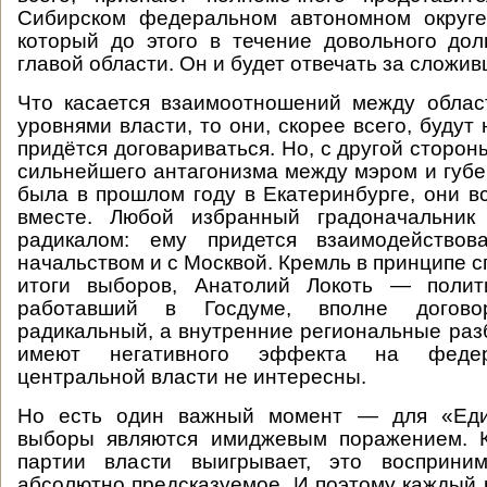
Сибирском федеральном автономном округе
который до этого в течение довольного до
главой области. Он и будет отвечать за сложи
Что касается взаимоотношений между облас
уровнями власти, то они, скорее всего, будут
придётся договариваться. Но, с другой сторон
сильнейшего антагонизма между мэром и губе
была в прошлом году в Екатеринбурге, они в
вместе. Любой избранный градоначальник
радикалом: ему придется взаимодействов
начальством и с Москвой. Кремль в принципе 
итоги выборов, Анатолий Локоть — полит
работавший в Госдуме, вполне догово
радикальный, а внутренние региональные разб
имеют негативного эффекта на федер
центральной власти не интересны.
Но есть один важный момент — для «Еди
выборы являются имиджевым поражением. К
партии власти выигрывает, это восприним
абсолютно предсказуемое. И поэтому каждый р