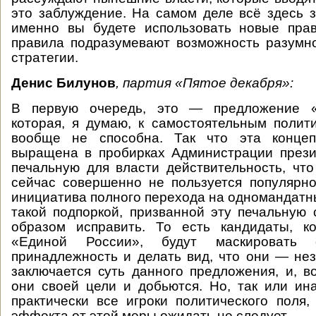
это заблуждение. На самом деле всё здесь за
именно вы будете использовать новые пра
правила подразумевают возможность разумн
стратегии.
Денис Билунов
, партия «Пятое декабря»:
В первую очередь, это — предложение «
которая, я думаю, к самостоятельным поли
вообще не способна. Так что эта концеп
выращена в пробирках Администрации прези
печальную для власти действительность, чт
сейчас совершенно не пользуется популярн
инициатива полного перехода на одномандатны
такой подпоркой, призванной эту печальную 
образом исправить. То есть кандидаты, к
«Единой России», будут маскировать 
принадлежность и делать вид, что они — не
заключается суть данного предложения, и, в
они своей цели и добьются. Но, так или ин
практически все игроки политического поля,
эффекта от этой меры ожидать не следует.