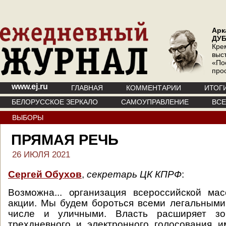
Арк
ДУ
Кре
выс
«По
про
www.ej.ru
ГЛАВНАЯ
КОММЕНТАРИИ
ИТОГ
БЕЛОРУССКОЕ ЗЕРКАЛО
САМОУПРАВЛЕНИЕ
ВС
ВЫБОРЫ
ПРЯМАЯ РЕЧЬ
26 ИЮЛЯ 2021
Сергей Обухов
,
секретарь ЦК КПРФ
:
Возможна... организация всероссийской ма
акции. Мы будем бороться всеми легальными
числе и уличными. Власть расширяет з
трехдневного и электронного голосования 