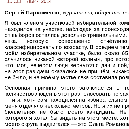
15 СЕНТЯБРЯ 2014
Сергей Пархоменко
,
журналист, общественн
Я был членом участковой избирательной ком
находился на участке, наблюдая за происход
от выборов остались довольно тривиальными. 
явка, которую совершенно отчётли
классифицировать по возрасту. В среднем тем
моём избирательном участке, было около 65
случилось никакой «второй волны», про котор
что, мол, вечером люди вернутся с дач и пой
на этот раз дачи оказались не при чём, ника
не было, и на моём участке явка составила ро
Основная причина этого заключается в т
количество людей в этот раз голосовать не зах
— и я, хотя сам находился на избирательном 
меня отделяло несколько метров. Но я их не пр
бюллетенях не было моего кандидата. Не 
которого я хотел бы видеть на этом месте, хот
моего округа выдвигался — это Ольга Романов