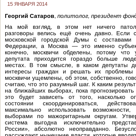
15 ЯНВАРЯ 2014
Георгий Сатаров
,
политолог, президент фон
На мой взгляд, в этом нет ничего патоло
разговоры велись ещё очень давно. Если с
московской городской Думы с составами 
Федерации, а Москва — это именно субъек
конечно, москвичи обделены, потому что
депутата приходится гораздо больше люд
местах. В том смысле, в каком депутаты д
интересы граждан и решать их проблемы 
москвичи ущемлены, об этом, собственно, гов
считаю, что это разумный шаг. К каким резуль
на ближайших выборах, пока прогнозировать
это будет зависеть от того, насколько о
состоянии скоординироваться, действ
максимально использовать возможности, 
выборами по мажоритарным округам. Утве
система выгодна исключительно предста
России», абсолютно неоправданно. Безусл
рассуждают нынешние власти, которые вводят