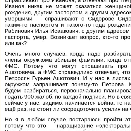
Спрашивают про Иванова, а отвечают про Петр
Иванов никак не может оказаться женщино
рождения, другим паспортом и другим адресом
умершими — спрашивают о Сидорове Сидо
таким-то паспортом и такого-то года рождени
Рабинович Илья Исаакович, с другим адресом
паспорта, умер. Возникает вопрос, кто-то пр
или как?
Очень много случаев, когда надо разбират
члены окружкома вбивали фамилии, когда от
ФМС. Потому что могут спрашивать про 
Ашотовича, а ФМС справедливо отвечает, что 
Петросян Гурьен Ашотович. И у нас в листах
окружком запрашивает почему-то Петрова.
будем разбираться, первоначально планиров
подать 900 жалоб, по каждой подписи. Но в связ
сейчас у нас, видимо, начинается война, то н
ещё раз, не стоит ли сосредоточить усилия на 
Но я в любом случае постараюсь пройти эт
потому что это — наращивание «электораль