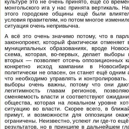
культуре это не очень принято, ещё со времё
монгольского ига у нас принята вертикаль. На
этого городские общины ещё были влияте
условия правителям, но потом многое изменило
ситуация очень непривычна.
А всё это очень значимо потому, что в пар
законопроект, который фактически отменяет
муниципальных образованиях, вроде Новоси
схема, которая, во-первых, делает выборы
вторых — позволяет отсечь оппозиционных к
конкретно исход кампании в Новосиби
политически не опасен, он станет ещё одним 
что необходимо управлять и контролировать
выборы очень важны, потому что они даю
легитимность главам регионов, позволя
сменяемость власти и соответствуют ожидан
общества, которая на локальном уровне хо
ситуацию во власти. Скорее всего, в ближ
примут, и возможности для оппозиции окаж
ограничены. Неизвестно, успеют ли где-то ещ
результатов, но в принципе в дальнейшем гл